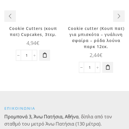
Cookie Cutters (κουπ
Cookie cutter (Κουπ πατ)
πατ) Cupcakes, 3τεμ.
για μπισκότα – γυάλινη
σφαίρα – ρόδα λούνα
4,94
€
παρκ 12εκ.
2,44
€
Cookie
Cutters
(κουπ
Cookie
πατ)
cutter
Cupcakes,
(Κουπ
3τεμ.
πατ)
ποσότητα
για
μπισκότα
-
ΕΠΙΚΟΙΝΩΝΙΑ
γυάλινη
Προμπονά 3, Άνω Πατήσια, Αθήνα
,
δίπλα από τον
σφαίρα
σταθμό του μετρό Άνω Πατήσια (130 μέτρα).
-