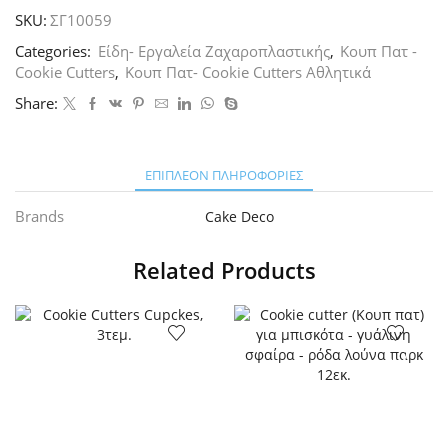
Καπέλο,
SKU:
ΣΓ10059
Σετ
2
Categories:
Είδη- Εργαλεία Ζαχαροπλαστικής
,
Κουπ Πατ -
τεμ.
Cookie Cutters
,
Κουπ Πατ- Cookie Cutters Αθλητικά
ποσότητα
Share:
ΕΠΙΠΛΈΟΝ ΠΛΗΡΟΦΟΡΊΕΣ
Brands
Cake Deco
Related Products