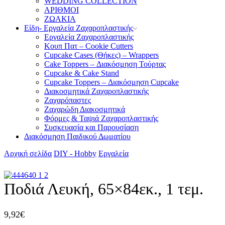
WEDDING COLLECTION
ΑΡΙΘΜΟΙ
ΖΩΑΚΙΑ
Είδη- Εργαλεία Ζαχαροπλαστικής
Εργαλεία Ζαχαροπλαστικής
Κουπ Πατ – Cookie Cutters
Cupcake Cases (Θήκες) – Wrappers
Cake Toppers – Διακόσμηση Τούρτας
Cupcake & Cake Stand
Cupcake Toppers – Διακόσμηση Cupcake
Διακοσμητικά Ζαχαροπλαστικής
Ζαχαρόπαστες
Ζαχαρώδη Διακοσμητικά
Φόρμες & Ταψιά Ζαχαροπλαστικής
Συσκευασία και Παρουσίαση
Διακόσμηση Παιδικού Δωματίου
Αρχική σελίδα
DIY - Hobby
Εργαλεία
Ποδιά Λευκή, 65×84εκ., 1 τεμ.
9,92
€