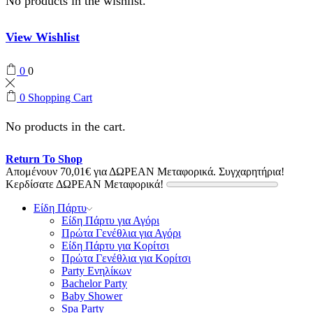
No products in the wishlist.
View Wishlist
0
0
0
Shopping Cart
No products in the cart.
Return To Shop
Απομένουν
70,01
€
για ΔΩΡΕΑΝ Μεταφορικά.
Συγχαρητήρια!
Κερδίσατε ΔΩΡΕΑΝ Μεταφορικά!
Είδη Πάρτυ
Είδη Πάρτυ για Αγόρι
Πρώτα Γενέθλια για Αγόρι
Είδη Πάρτυ για Κορίτσι
Πρώτα Γενέθλια για Κορίτσι
Party Ενηλίκων
Bachelor Party
Baby Shower
Spa Party