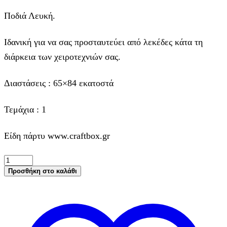
Ποδιά Λευκή.
Ιδανική για να σας προσταυτεύει από λεκέδες κάτα τη
διάρκεια των χειροτεχνιών σας.
Διαστάσεις : 65×84 εκατοστά
Τεμάχια : 1
Είδη πάρτυ www.craftbox.gr
Ποδιά
Λευκή,
Προσθήκη στο καλάθι
65x84εκ.,
1
τεμ.
ποσότητα