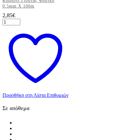
Κορδόνι Γιούτας Φυσικό
0.5mm X 100m
2,85
€
Κορδόνι
Γιούτας
Φυσικό
0.5mm
X
100m
ποσότητα
Προσθήκη στη Λίστα Επιθυμιών
Σε απόθεμα