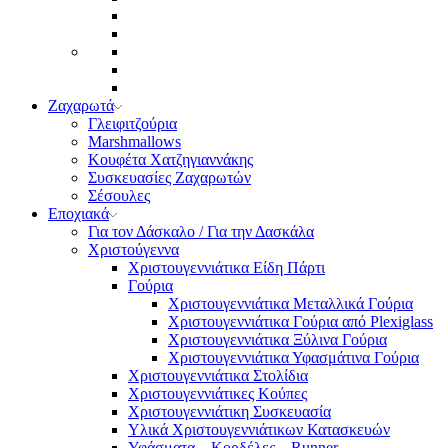
Ζαχαρωτά
Γλειφιτζούρια
Marshmallows
Κουφέτα Χατζηγιαννάκης
Συσκευασίες Ζαχαρωτών
Σέσουλες
Εποχιακά
Για τον Δάσκαλο / Για την Δασκάλα
Χριστούγεννα
Χριστουγεννιάτικα Είδη Πάρτι
Γούρια
Χριστουγεννιάτικα Μεταλλικά Γούρια
Χριστουγεννιάτικα Γούρια από Plexiglass
Χριστουγεννιάτικα Ξύλινα Γούρια
Χριστουγεννιάτικα Υφασμάτινα Γούρια
Χριστουγεννιάτικα Στολίδια
Χριστουγεννιάτικες Κούπες
Χριστουγεννιάτικη Συσκευασία
Υλικά Χριστουγεννιάτικων Κατασκευών
Υφάσματα – Κορδέλες – Runner