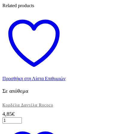
Related products
Προσθήκη στη Λίστα Επιθυμιών
Σε απόθεμα
Κορδέλα Δαντέλα Rococo
4,85
€
Κορδέλα
Δαντέλα
Αυτό
Rococo
το