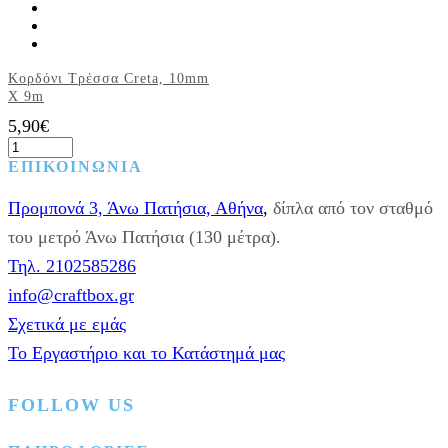
Κορδόνι Τρέσσα Creta, 10mm
X 9m
5,90
€
Κορδόνι
Τρέσσα
Αυτό
ΕΠΙΚΟΙΝΩΝΙΑ
Creta,
το
10mm
προϊόν
Προμπονά 3, Άνω Πατήσια, Αθήνα
,
δίπλα από τον σταθμό
X
έχει
9m
του μετρό Άνω Πατήσια (130 μέτρα).
πολλαπλές
ποσότητα
παραλλαγές.
Τηλ. 2102585286
Οι
επιλογές
info@craftbox.gr
μπορούν
Σχετικά με εμάς
να
επιλεγούν
Το Εργαστήριο και το Κατάστημά μας
στη
σελίδα
του
FOLLOW US
προϊόντος