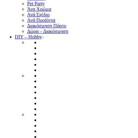
Pet Party
Άνα Χρώμα
Ανά Σχέδιο
Ανά Προϊόντα
Διακόσμηση Πάρτυ
Δώρα – Διακόσμηση
DIY – Hobby