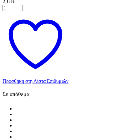
2,61
€
Κορδόνι
Πετρόλ
Λευκό
50μ.
ποσότητα
Προσθήκη στη Λίστα Επιθυμιών
Σε απόθεμα