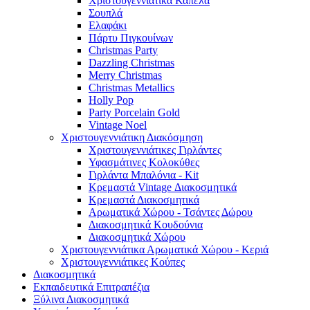
Χριστουγεννιάτικα Καπέλα
Σουπλά
Ελαφάκι
Πάρτυ Πιγκουίνων
Christmas Party
Dazzling Christmas
Merry Christmas
Christmas Metallics
Holly Pop
Party Porcelain Gold
Vintage Noel
Χριστουγεννιάτικη Διακόσμηση
Χριστουγεννιάτικες Γιρλάντες
Υφασμάτινες Κολοκύθες
Γιρλάντα Μπαλόνια - Kit
Κρεμαστά Vintage Διακοσμητικά
Κρεμαστά Διακοσμητικά
Αρωματικά Χώρου - Τσάντες Δώρου
Διακοσμητικά Κουδούνια
Διακοσμητικά Χώρου
Χριστουγεννιάτικα Αρωματικά Χώρου - Κεριά
Χριστουγεννιάτικες Κούπες
Διακοσμητικά
Εκπαιδευτικά Επιτραπέζια
Ξύλινα Διακοσμητικά