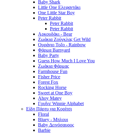
Baby Shark
Little One Ελεφαντάκι
One Little Star Boy
Peter Rabbit
Peter Rabbit
Peter Rabbit
Αρκουδάκι - Bear
Ζωάκια Ζούγκλας Get Wild
Ουράνιο Τοξο - Rainbow
Φάρμα Barnyard
Baby Party
Guess How Much I Love You
Ζωάκια Φάρμας
Farmhouse Fun
Fisher Price
Forest Fox
Rocking Horse
Sweet at One Boy
Ahoy Matey
Γουΐνι/ Winnie Alphabet
Είδη Πάρτυ για Κορίτσι
Floral
Bluey - Μπλουι
Baby Δεινόσαυρος
Barbie