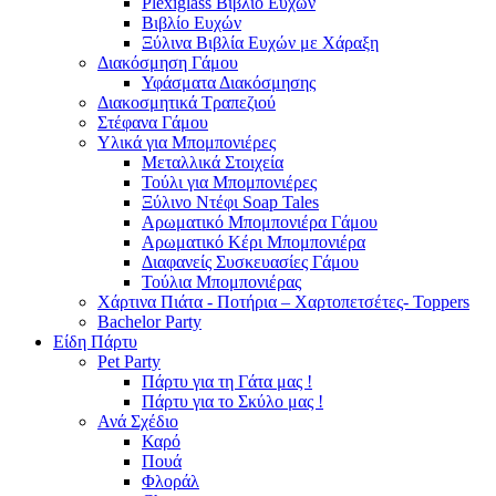
Plexiglass Βιβλίο Ευχών
Βιβλίο Ευχών
Ξύλινα Βιβλία Ευχών με Χάραξη
Διακόσμηση Γάμου
Υφάσματα Διακόσμησης
Διακοσμητικά Τραπεζιού
Στέφανα Γάμου
Υλικά για Μπομπονιέρες
Μεταλλικά Στοιχεία
Τούλι για Μπομπονιέρες
Ξύλινο Ντέφι Soap Tales
Αρωματικό Μπομπονιέρα Γάμου
Αρωματικό Κέρι Μπομπονιέρα
Διαφανείς Συσκευασίες Γάμου
Τούλια Μπομπονιέρας
Χάρτινα Πιάτα - Ποτήρια – Χαρτοπετσέτες- Toppers
Bachelor Party
Είδη Πάρτυ
Pet Party
Πάρτυ για τη Γάτα μας !
Πάρτυ για το Σκύλο μας !
Ανά Σχέδιο
Καρό
Πουά
Φλοράλ