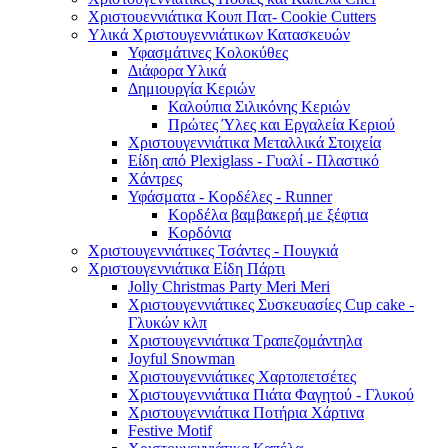
Χριστουεννιάτικα Κουπ Πατ- Cookie Cutters
Υλικά Χριστουγεννιάτικων Κατασκευών
Υφασμάτινες Κολοκύθες
Διάφορα Υλικά
Δημιουργία Κεριών
Καλούπια Σιλικόνης Κεριών
Πρώτες Ύλες και Εργαλεία Κεριού
Χριστουγεννιάτικα Μεταλλικά Στοιχεία
Είδη από Plexiglass - Γυαλί - Πλαστικό
Χάντρες
Υφάσματα - Κορδέλες - Runner
Κορδέλα βαμβακερή με ξέφτια
Κορδόνια
Χριστουγεννιάτικες Τσάντες - Πουγκιά
Χριστουγεννιάτικα Είδη Πάρτι
Jolly Christmas Party Meri Meri
Χριστουγεννιάτικες Συσκευασίες Cup cake -
Γλυκών κλπ
Χριστουγεννιάτικα Τραπεζομάντηλα
Joyful Snowman
Χριστουγεννιάτικες Χαρτοπετσέτες
Χριστουγεννιάτικα Πιάτα Φαγητού - Γλυκού
Χριστουγεννιάτικα Ποτήρια Χάρτινα
Festive Motif