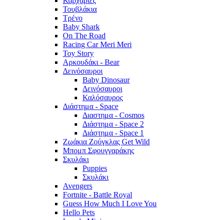
Καρχαρίες
Τουβλάκια
Τρένο
Baby Shark
On The Road
Racing Car Meri Meri
Toy Story
Αρκουδάκι - Bear
Δεινόσαυροι
Baby Dinosaur
Δεινόσαυροι
Καλόσαυρος
Διάστημα - Space
Διαστημα - Cosmos
Διάστημα - Space 2
Διάστημα - Space 1
Ζωάκια Ζούγκλας Get Wild
Μπομπ Σφουγγαράκης
Σκυλάκι
Puppies
Σκυλάκι
Avengers
Fortnite - Battle Royal
Guess How Much I Love You
Hello Pets