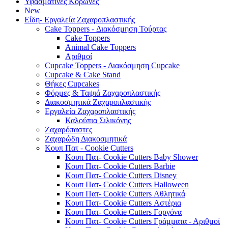
Υφασμάτινες Κορώνες
New
Είδη- Εργαλεία Ζαχαροπλαστικής
Cake Toppers - Διακόσμηση Τούρτας
Cake Toppers
Animal Cake Toppers
Αριθμοί
Cupcake Toppers - Διακόσμηση Cupcake
Cupcake & Cake Stand
Θήκες Cupcakes
Φόρμες & Ταψιά Ζαχαροπλαστικής
Διακοσμητικά Ζαχαροπλαστικής
Εργαλεία Ζαχαροπλαστικής
Καλούπια Σιλικόνης
Ζαχαρόπαστες
Ζαχαρώδη Διακοσμητικά
Κουπ Πατ - Cookie Cutters
Κουπ Πατ- Cookie Cutters Baby Shower
Κουπ Πατ- Cookie Cutters Barbie
Κουπ Πατ- Cookie Cutters Disney
Κουπ Πατ- Cookie Cutters Halloween
Κουπ Πατ- Cookie Cutters Αθλητικά
Κουπ Πατ- Cookie Cutters Αστέρια
Κουπ Πατ- Cookie Cutters Γοργόνα
Κουπ Πατ- Cookie Cutters Γράμματα - Αριθμοί