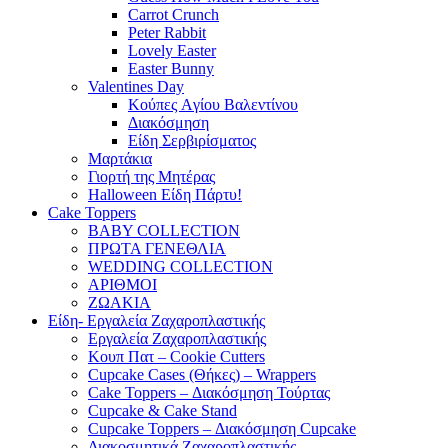
Carrot Crunch
Peter Rabbit
Lovely Easter
Easter Bunny
Valentines Day
Κούπες Aγίου Βαλεντίνου
Διακόσμηση
Είδη Σερβιρίσματος
Μαρτάκια
Γιορτή της Μητέρας
Halloween Είδη Πάρτυ!
Cake Toppers
BABY COLLECTION
ΠΡΩΤΑ ΓΕΝΕΘΛΙΑ
WEDDING COLLECTION
ΑΡΙΘΜΟΙ
ΖΩΑΚΙΑ
Είδη- Εργαλεία Ζαχαροπλαστικής
Εργαλεία Ζαχαροπλαστικής
Κουπ Πατ – Cookie Cutters
Cupcake Cases (Θήκες) – Wrappers
Cake Toppers – Διακόσμηση Τούρτας
Cupcake & Cake Stand
Cupcake Toppers – Διακόσμηση Cupcake
Διακοσμητικά Ζαχαροπλαστικής