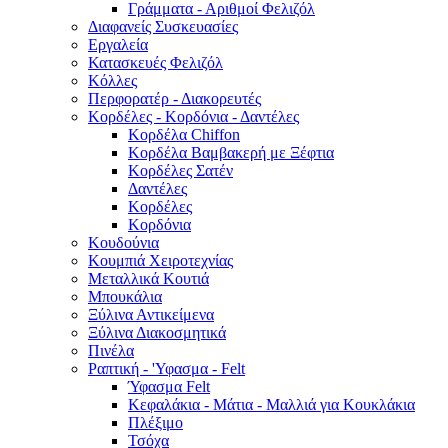
Γράμματα - Αριθμοί Φελιζόλ
Διαφανείς Συσκευασίες
Εργαλεία
Κατασκευές Φελιζόλ
Κόλλες
Περφορατέρ - Διακορευτές
Κορδέλες - Κορδόνια - Δαντέλες
Κορδέλα Chiffon
Κορδέλα Βαμβακερή με Ξέφτια
Κορδέλες Σατέν
Δαντέλες
Κορδέλες
Κορδόνια
Κουδούνια
Κουμπιά Χειροτεχνίας
Μεταλλικά Κουτιά
Μπουκάλια
Ξύλινα Αντικείμενα
Ξύλινα Διακοσμητικά
Πινέλα
Ραπτική - 'Υφασμα - Felt
Ύφασμα Felt
Κεφαλάκια - Μάτια - Μαλλιά για Κουκλάκια
Πλέξιμο
Τσόχα