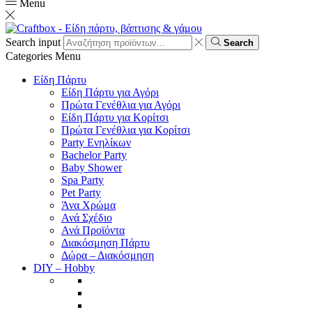
Menu
Search input
Search
Categories
Menu
Είδη Πάρτυ
Είδη Πάρτυ για Αγόρι
Πρώτα Γενέθλια για Αγόρι
Είδη Πάρτυ για Κορίτσι
Πρώτα Γενέθλια για Κορίτσι
Party Ενηλίκων
Bachelor Party
Baby Shower
Spa Party
Pet Party
Άνα Χρώμα
Ανά Σχέδιο
Ανά Προϊόντα
Διακόσμηση Πάρτυ
Δώρα – Διακόσμηση
DIY – Hobby