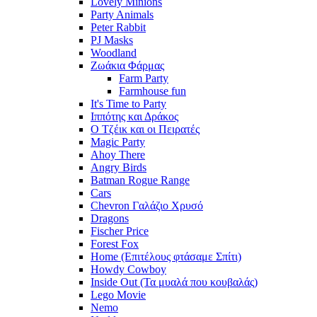
Lovely Minions
Party Animals
Peter Rabbit
PJ Masks
Woodland
Ζωάκια Φάρμας
Farm Party
Farmhouse fun
It's Time to Party
Ιππότης και Δράκος
Ο Τζέικ και οι Πειρατές
Magic Party
Ahoy There
Angry Birds
Batman Rogue Range
Cars
Chevron Γαλάζιο Χρυσό
Dragons
Fischer Price
Forest Fox
Home (Επιτέλους φτάσαμε Σπίτι)
Howdy Cowboy
Inside Out (Τα μυαλά που κουβαλάς)
Lego Movie
Nemo