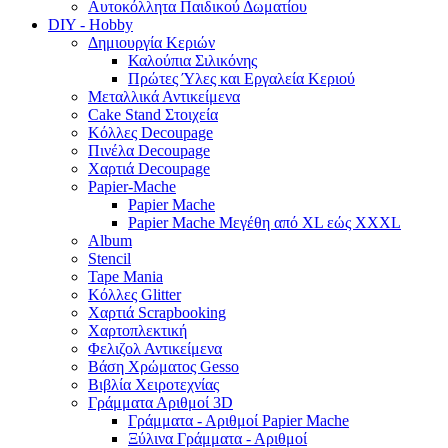
Αυτοκόλλητα Παιδικού Δωματίου
DIY - Hobby
Δημιουργία Κεριών
Καλούπια Σιλικόνης
Πρώτες Ύλες και Εργαλεία Κεριού
Μεταλλικά Αντικείμενα
Cake Stand Στοιχεία
Κόλλες Decoupage
Πινέλα Decoupage
Χαρτιά Decoupage
Papier-Mache
Papier Mache
Papier Mache Μεγέθη από XL εώς XXXL
Album
Stencil
Tape Mania
Κόλλες Glitter
Χαρτιά Scrapbooking
Χαρτοπλεκτική
Φελιζολ Αντικείμενα
Βάση Χρώματος Gesso
Βιβλία Χειροτεχνίας
Γράμματα Αριθμοί 3D
Γράμματα - Αριθμοί Papier Mache
Ξύλινα Γράμματα - Αριθμοί