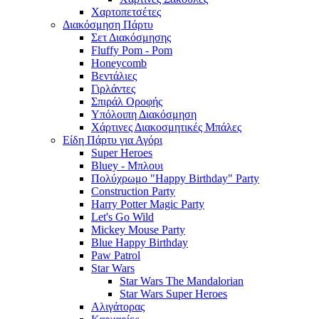
Χαρτοπετσέτες
Διακόσμηση Πάρτυ
Σετ Διακόσμησης
Fluffy Pom - Pom
Honeycomb
Βεντάλιες
Γιρλάντες
Σπιράλ Οροφής
Υπόλοιπη Διακόσμηση
Χάρτινες Διακοσμητικές Μπάλες
Είδη Πάρτυ για Αγόρι
Super Heroes
Bluey - Μπλουι
Πολύχρωμο "Happy Birthday" Party
Construction Party
Harry Potter Magic Party
Let's Go Wild
Mickey Mouse Party
Blue Happy Birthday
Paw Patrol
Star Wars
Star Wars The Mandalorian
Star Wars Super Heroes
Αλιγάτορας