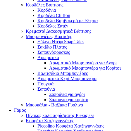
Κορδέλες Βάπτισης
Κορδόνια
Κορδέλα Chiffon
Κορδέλα Βαμβακερή με Ξέφτια
Κορδέλες Σατέν
Κρεμαστά Διακοσμητικά Βάπτισης
Μπομπονιέρες Βάπτισης
Ξύλινο Ντέφι Soap Tales
Σακίδιο Πλάτης
Σαπουνόφουσκες
Αρωματικό
Αρωματικό Μπομπονιέρα για Αγόρι
Αρωματικό Μπομπονιέρα για Κορίτσι
Βαλιτσάκια Μπομπονιέρες
Αρωματικό Κερί Μπομπονιέρα
Πουγκιά
Σαπούνια
Σαπούνια για αγόρι
Σαπούνια για κορίτσι
Μπουκάλια - Βαζάκια Γυάλινα
Γάμος
Πίνακας καλωσορίσματος Plexiglass
Κουφέτα Χατζηγιαννάκης
Piccolino Κουφέτα Χατζηγιαννάκης