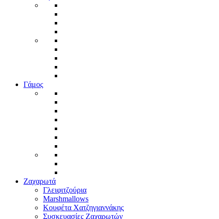
Γάμος
Ζαχαρωτά
Γλειφιτζούρια
Marshmallows
Κουφέτα Χατζηγιαννάκης
Συσκευασίες Ζαχαρωτών