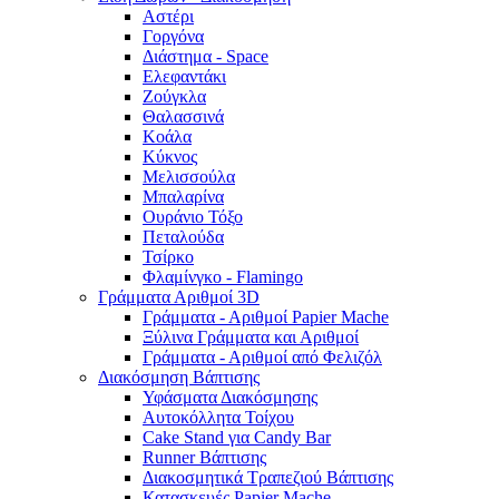
Αστέρι
Γοργόνα
Διάστημα - Space
Ελεφαντάκι
Ζούγκλα
Θαλασσινά
Κοάλα
Κύκνος
Μελισσούλα
Μπαλαρίνα
Ουράνιο Τόξο
Πεταλούδα
Τσίρκο
Φλαμίνγκο - Flamingo
Γράμματα Αριθμοί 3D
Γράμματα - Αριθμοί Papier Mache
Ξύλινα Γράμματα και Αριθμοί
Γράμματα - Αριθμοί από Φελιζόλ
Διακόσμηση Βάπτισης
Υφάσματα Διακόσμησης
Αυτοκόλλητα Τοίχου
Cake Stand για Candy Bar
Runner Βάπτισης
Διακοσμητικά Τραπεζιού Βάπτισης
Κατασκευές Papier Mache