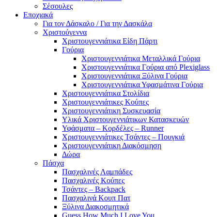
Σέσουλες
Εποχιακά
Για τον Δάσκαλο / Για την Δασκάλα
Χριστούγεννα
Χριστουγεννιάτικα Είδη Πάρτι
Γούρια
Χριστουγεννιάτικα Μεταλλικά Γούρια
Χριστουγεννιάτικα Γούρια από Plexiglass
Χριστουγεννιάτικα Ξύλινα Γούρια
Χριστουγεννιάτικα Υφασμάτινα Γούρια
Χριστουγεννιάτικα Στολίδια
Χριστουγεννιάτικες Κούπες
Χριστουγεννιάτικη Συσκευασία
Υλικά Χριστουγεννιάτικων Κατασκευών
Υφάσματα – Κορδέλες – Runner
Χριστουγεννιάτικες Τσάντες – Πουγκιά
Χριστουγεννιάτικη Διακόσμηση
Δώρα
Πάσχα
Πασχαλινές Λαμπάδες
Πασχαλινές Κούπες
Τσάντες – Backpack
Πασχαλινά Κουπ Πατ
Ξύλινα Διακοσμητικά
Guess How Much I Love You