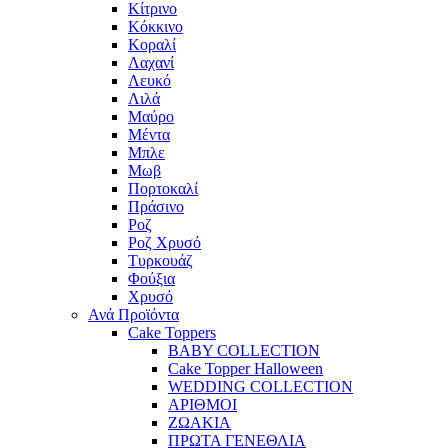
Κίτρινο
Κόκκινο
Κοραλί
Λαχανί
Λευκό
Λιλά
Μαύρο
Μέντα
Μπλε
Μωβ
Πορτοκαλί
Πράσινο
Ροζ
Ροζ Χρυσό
Τυρκουάζ
Φούξια
Χρυσό
Ανά Προϊόντα
Cake Toppers
BABY COLLECTION
Cake Topper Halloween
WEDDING COLLECTION
ΑΡΙΘΜΟΙ
ΖΩΑΚΙΑ
ΠΡΩΤΑ ΓΕΝΕΘΛΙΑ