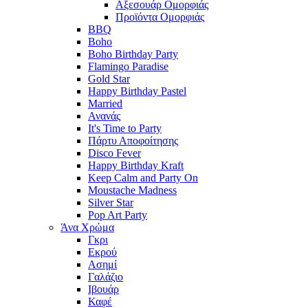
Αξεσουάρ Ομορφιάς
Προϊόντα Ομορφιάς
BBQ
Boho
Boho Birthday Party
Flamingo Paradise
Gold Star
Happy Birthday Pastel
Married
Ανανάς
It's Time to Party
Πάρτυ Αποφοίτησης
Disco Fever
Happy Birthday Kraft
Keep Calm and Party On
Moustache Madness
Silver Star
Pop Art Party
Άνα Χρώμα
Γκρι
Εκρού
Ασημί
Γαλάζιο
Ιβουάρ
Καφέ