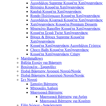
Αμυγδάλου Supreme Κουφέτα Χατζηγιαννάκης
Βότσαλο Κουφέτα Χατζηγιαννάκης
Καρδιά Κουφέτα Χατζηγιαννάκης
Rondo Πολύχρωμο Κουφέτα Χατζηγιαννάκης
Αμυγδάλου Κλασικά Κουφέτα Χατζηγιαννάκης
Χατζηγιαννάκης Κουφέτα Premium Desserts
Μπισκότο Banoffee Κουφέτα Χατζηγιαννάκης
Κουφέτα Σειρά Twist Χατζηγιαννάκης
Bijoux & Bijoux Supreme Κουφέτα
Χατζηγιαννάκηs
Κουφέτα Χατζηγιαννάκης Αμυγδάλου Γεύσεις
Choco Balls Κουφέτα Χατζηγιαννάκης
Κουφέτα Χατζηγιαννάκης Crispy
Marshmallows
Βιβλία Ευχών για Βάφτιση
Βουλοκέρι - Σφραγίδες
Ποδιά Βάφτισης Αγοριού Νονού/Νονάς
Ποδιά Βάφτισης Κοριτσιού Νονού/Νονάς
Σετ Νονού
Σαπούνι Βάπτισης
Μπουκάλι Λαδιού
Μαρτυρικά Βάπτισης
Μαρτυρικά Βάπτισης για Αγόρι
Μαρτυρικά Βάπτισης για Κορίτσι
Είδη Δώρων - Διακόσμηση