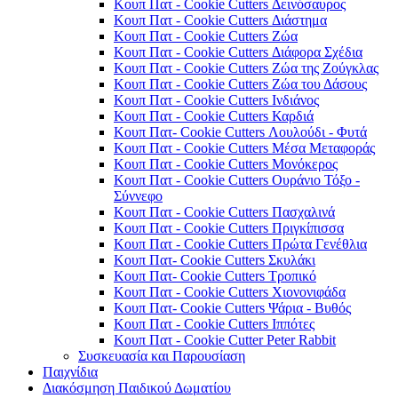
Κουπ Πατ - Cookie Cutters Δεινόσαυρος
Κουπ Πατ - Cookie Cutters Διάστημα
Κουπ Πατ - Cookie Cutters Ζώα
Κουπ Πατ - Cookie Cutters Διάφορα Σχέδια
Κουπ Πατ - Cookie Cutters Ζώα της Ζούγκλας
Κουπ Πατ - Cookie Cutters Ζώα του Δάσους
Κουπ Πατ - Cookie Cutters Ινδιάνος
Κουπ Πατ - Cookie Cutters Καρδιά
Κουπ Πατ- Cookie Cutters Λουλούδι - Φυτά
Κουπ Πατ - Cookie Cutters Μέσα Μεταφοράς
Κουπ Πατ - Cookie Cutters Μονόκερος
Κουπ Πατ - Cookie Cutters Ουράνιο Τόξο -
Σύννεφο
Κουπ Πατ - Cookie Cutters Πασχαλινά
Κουπ Πατ - Cookie Cutters Πριγκίπισσα
Κουπ Πατ - Cookie Cutters Πρώτα Γενέθλια
Κουπ Πατ- Cookie Cutters Σκυλάκι
Κουπ Πατ- Cookie Cutters Τροπικό
Κουπ Πατ - Cookie Cutters Χιονονιφάδα
Κουπ Πατ- Cookie Cutters Ψάρια - Βυθός
Κουπ Πατ - Cookie Cutters Ιππότες
Κουπ Πατ - Cookie Cutter Peter Rabbit
Συσκευασία και Παρουσίαση
Παιχνίδια
Διακόσμηση Παιδικού Δωματίου