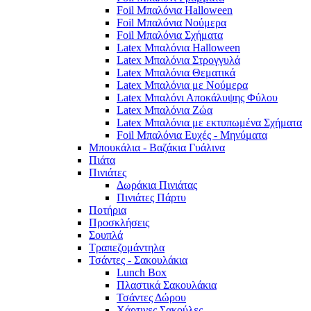
Foil Μπαλόνια Halloween
Foil Μπαλόνια Νούμερα
Foil Μπαλόνια Σχήματα
Latex Μπαλόνια Halloween
Latex Μπαλόνια Στρογγυλά
Latex Μπαλόνια Θεματικά
Latex Μπαλόνια με Νούμερα
Latex Μπαλόνι Αποκάλυψης Φύλου
Latex Μπαλόνια Ζώα
Latex Μπαλόνια με εκτυπωμένα Σχήματα
Foil Μπαλόνια Ευχές - Μηνύματα
Μπουκάλια - Βαζάκια Γυάλινα
Πιάτα
Πινιάτες
Δωράκια Πινιάτας
Πινιάτες Πάρτυ
Ποτήρια
Προσκλήσεις
Σουπλά
Τραπεζομάντηλα
Τσάντες - Σακουλάκια
Lunch Box
Πλαστικά Σακουλάκια
Τσάντες Δώρου
Χάρτινες Σακούλες