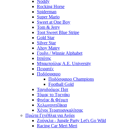
Noddy
Rocking Horse
Spiderman
Super Mario
Sweet at One Boy
Tom & Jerry
Toot Sweet Blue Stripe
Gold Star
Silver Star
Ahoy Matey
Γουΐνι / Winnie Alphabet
Ιππότης
Μπαμπούλας Α.Ε. University
Πειρατές
Ποδόσφαιρο
Ποδόσφαιρο Champions
Football Gold
Ταχυδρόμος Πατ
Τόμας το Τρενάκι
Φινέας & Φέρμπ
Χελωνονιτζάκια
Χένρι Τερατοαγκαλίτσας
Πρώτα Γενέθλια για Αγόρι
Ζούγκλα - Jungle Party Let's Go Wild
Racing Car Meri Meri