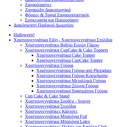
Ζαχαρόπαστες
Ζαχαρώδη Διακοσμητικά
Φόρμες & Ταψιά Ζαχαροπλαστικής
Συσκευασία και Παρουσίαση
Διακόσμηση Παιδικού Δωματίου
Halloween!
Χριστουγεννιάτικα Είδη - Χριστουγεννιάτικα Στολίδια
Χριστουγεννιάτικο Βιβλίο Ευχών Γάμου
Χριστουγεννιάτικα CupCake & Cake Toppers
Χριστουγεννιάτικα Cake Topper
Χριστουγεννιάτικα CupCake Topper
Χριστουγεννιάτικα Γούρια
Χριστουγεννιάτικα Γούρια από Plexiglass
Χριστουγεννιάτικα Γούρια Κοσμήματα
Χριστουγεννιάτικα Μεταλλικά Γούρια
Χριστουγεννιάτικα Ξύλινα Γούρια
Χριστουγεννιάτικα Υφασμάτινα Γούρια
Cup Cake & Cake Stand
Χριστουγεννιάτικα Σουβέρ - Souver
Χριστουγεννιάτικα Στολίδια
Χριστουγεννιάτικες Κάλτσες
Χριστουγεννιάτικα Μπαλόνια Foil
Χριστουγεννιάτικα Μπαλόνια Latex
Χριστουγεννιάτικες Ποδιές και Καπέλα Chef