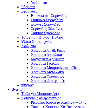
Υφάσματα
Σύρματα
Σφραγίδες
Βουλοκέρι - Σφραγίδες
Σύμβολα Σφραγίδων
Ξύλινες Σφραγίδες
Σφραγίδες Σιλικόνης
Ταμπόν Σφραγίδας
Τσιμέντο - Πηλός - Πολτός
Υλικά Χειροτεχνίας
Χρώματα
Χρώματα Chalk Paint
Χρώματα Ακρυλικά
Μαγνητικά Χρώματα
Χρώματα Γυαλιού
Χρώματα Μαυροπίνακα - Chalk
Χρώματα Μεταλλικά
Χρώματα Υφάσματος
Χρώματα Φωσφοριζέ
Ψηφίδες
Βάπτιση
Τούλι για Μπομπονιέρες
Κουφέτα Χατζηγιαννάκης
Piccolino Κουφέτα Χατζηγιαννάκης
Together Κουφέτα Χατζηγιαννάκης