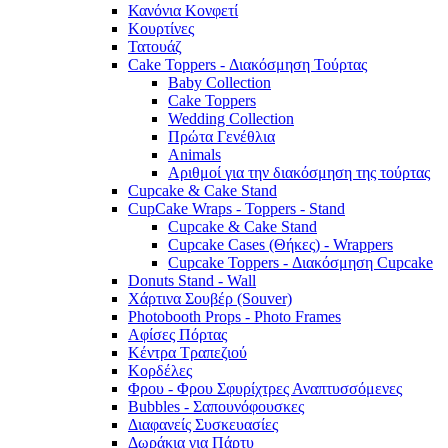
Κανόνια Κονφετί
Κουρτίνες
Τατουάζ
Cake Toppers - Διακόσμηση Τούρτας
Baby Collection
Cake Toppers
Wedding Collection
Πρώτα Γενέθλια
Animals
Αριθμοί για την διακόσμηση της τούρτας
Cupcake & Cake Stand
CupCake Wraps - Toppers - Stand
Cupcake & Cake Stand
Cupcake Cases (Θήκες) - Wrappers
Cupcake Toppers - Διακόσμηση Cupcake
Donuts Stand - Wall
Χάρτινα Σουβέρ (Souver)
Photobooth Props - Photo Frames
Αφίσες Πόρτας
Κέντρα Τραπεζιού
Κορδέλες
Φρου - Φρου Σφυρίχτρες Αναπτυσσόμενες
Bubbles - Σαπουνόφουσκες
Διαφανείς Συσκευασίες
Δωράκια για Πάρτυ