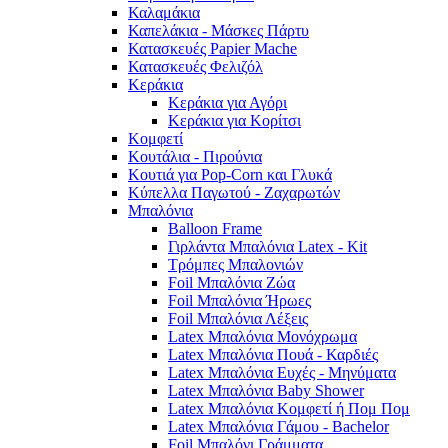
Καλαμάκια
Καπελάκια - Μάσκες Πάρτυ
Κατασκευές Papier Mache
Κατασκευές Φελιζόλ
Κεράκια
Κεράκια για Αγόρι
Κεράκια για Κορίτσι
Κομφετί
Κουτάλια - Πιρούνια
Κουτιά για Pop-Corn και Γλυκά
Κύπελλα Παγωτού - Ζαχαρωτών
Μπαλόνια
Balloon Frame
Γιρλάντα Μπαλόνια Latex - Kit
Τρόμπες Μπαλονιών
Foil Μπαλόνια Ζώα
Foil Μπαλόνια Ήρωες
Foil Μπαλόνια Λέξεις
Latex Μπαλόνια Μονόχρωμα
Latex Μπαλόνια Πουά - Καρδιές
Latex Μπαλόνια Ευχές - Μηνύματα
Latex Μπαλόνια Baby Shower
Latex Μπαλόνια Κομφετί ή Πομ Πομ
Latex Μπαλόνια Γάμου - Bachelor
Foil Μπαλόνι Γράμματα