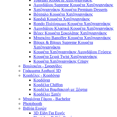
Together Κουφέτα Χατζηγιαννάκης
Αμυγδάλου Supreme Κουφέτα Χατζηγιαννάκης
Χατζηγιαννάκης Κουφέτα Premium Desserts
Βότσαλο Κουφέτα Χατζηγιαννάκης
Καρδιά Κουφέτα Χατζηγιαννάκης
Rondo Πολύχρωμο Κουφέτα Χατζηγιαννάκης
Αμυγδάλου Κλασικά Κουφέτα Χατζηγιαννάκης
Βέρες Κουφέτα Σοκολάτας Χατζηγιαννάκης
Μπισκότο Banoffee Κουφέτα Χατζηγιαννάκης
Bijoux & Bijoux Supreme Κουφέτα
Χατζηγιαννάκηs
Κουφέτα Χατζηγιαννάκης Αμυγδάλου Γεύσεις
Κουφέτα Σειρά Twist Χατζηγιαννάκης
Κουφέτα Χατζηγιαννάκης Crispy
Βουλοκέρι - Σφραγίδες
Γράμματα Αριθμοί 3D
Κορδέλες - Κορδόνια
Κορδόνια
Κορδέλα Chiffon
Κορδέλα Βαμβακερή με Ξέφτια
Κορδέλες Σατέν
Μπαλόνια Γάμου - Bachelor
Photobooth
Βιβλία Ευχών
3D Είδη Για Ευχές