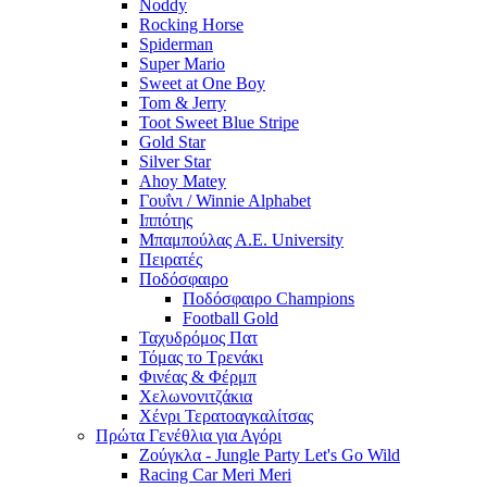
Noddy
Rocking Horse
Spiderman
Super Mario
Sweet at One Boy
Tom & Jerry
Toot Sweet Blue Stripe
Gold Star
Silver Star
Ahoy Matey
Γουΐνι / Winnie Alphabet
Ιππότης
Μπαμπούλας Α.Ε. University
Πειρατές
Ποδόσφαιρο
Ποδόσφαιρο Champions
Football Gold
Ταχυδρόμος Πατ
Τόμας το Τρενάκι
Φινέας & Φέρμπ
Χελωνονιτζάκια
Χένρι Τερατοαγκαλίτσας
Πρώτα Γενέθλια για Αγόρι
Ζούγκλα - Jungle Party Let's Go Wild
Racing Car Meri Meri