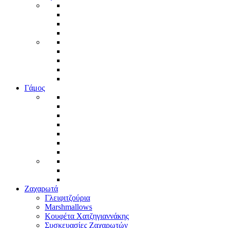
Γάμος
Ζαχαρωτά
Γλειφιτζούρια
Marshmallows
Κουφέτα Χατζηγιαννάκης
Συσκευασίες Ζαχαρωτών