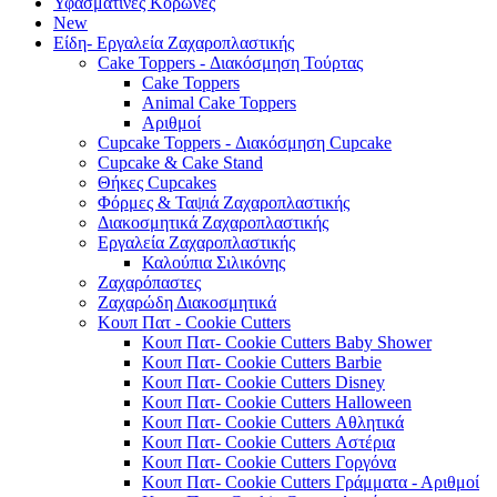
Υφασμάτινες Κορώνες
New
Είδη- Εργαλεία Ζαχαροπλαστικής
Cake Toppers - Διακόσμηση Τούρτας
Cake Toppers
Animal Cake Toppers
Αριθμοί
Cupcake Toppers - Διακόσμηση Cupcake
Cupcake & Cake Stand
Θήκες Cupcakes
Φόρμες & Ταψιά Ζαχαροπλαστικής
Διακοσμητικά Ζαχαροπλαστικής
Εργαλεία Ζαχαροπλαστικής
Καλούπια Σιλικόνης
Ζαχαρόπαστες
Ζαχαρώδη Διακοσμητικά
Κουπ Πατ - Cookie Cutters
Κουπ Πατ- Cookie Cutters Baby Shower
Κουπ Πατ- Cookie Cutters Barbie
Κουπ Πατ- Cookie Cutters Disney
Κουπ Πατ- Cookie Cutters Halloween
Κουπ Πατ- Cookie Cutters Αθλητικά
Κουπ Πατ- Cookie Cutters Αστέρια
Κουπ Πατ- Cookie Cutters Γοργόνα
Κουπ Πατ- Cookie Cutters Γράμματα - Αριθμοί