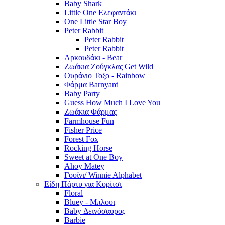
Baby Shark
Little One Ελεφαντάκι
One Little Star Boy
Peter Rabbit
Peter Rabbit
Peter Rabbit
Αρκουδάκι - Bear
Ζωάκια Ζούγκλας Get Wild
Ουράνιο Τοξο - Rainbow
Φάρμα Barnyard
Baby Party
Guess How Much I Love You
Ζωάκια Φάρμας
Farmhouse Fun
Fisher Price
Forest Fox
Rocking Horse
Sweet at One Boy
Ahoy Matey
Γουΐνι/ Winnie Alphabet
Είδη Πάρτυ για Κορίτσι
Floral
Bluey - Μπλουι
Baby Δεινόσαυρος
Barbie