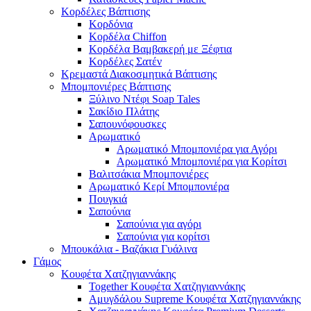
Κορδέλες Βάπτισης
Κορδόνια
Κορδέλα Chiffon
Κορδέλα Βαμβακερή με Ξέφτια
Κορδέλες Σατέν
Κρεμαστά Διακοσμητικά Βάπτισης
Μπομπονιέρες Βάπτισης
Ξύλινο Ντέφι Soap Tales
Σακίδιο Πλάτης
Σαπουνόφουσκες
Αρωματικό
Αρωματικό Μπομπονιέρα για Αγόρι
Αρωματικό Μπομπονιέρα για Κορίτσι
Βαλιτσάκια Μπομπονιέρες
Αρωματικό Κερί Μπομπονιέρα
Πουγκιά
Σαπούνια
Σαπούνια για αγόρι
Σαπούνια για κορίτσι
Μπουκάλια - Βαζάκια Γυάλινα
Γάμος
Κουφέτα Χατζηγιαννάκης
Together Κουφέτα Χατζηγιαννάκης
Αμυγδάλου Supreme Κουφέτα Χατζηγιαννάκης