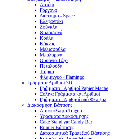
Αστέρι
Γοργόνα
Διάστημα - Space
Ελεφαντάκι
Ζούγκλα
Θαλασσινά
Κοάλα
Κύκνος
Μελισσούλα
Μπαλαρίνα
Ουράνιο Τόξο
Πεταλούδα
Τσίρκο
Φλαμίνγκο - Flamingo
Γράμματα Αριθμοί 3D
Γράμματα - Αριθμοί Papier Mache
Ξύλινα Γράμματα και Αριθμοί
Γράμματα - Αριθμοί από Φελιζόλ
Διακόσμηση Βάπτισης
Αυτοκόλλητα Τοίχου
Υφάσματα Διακόσμησης
Cake Stand για Candy Bar
Runner Βάπτισης
Διακοσμητικά Τραπεζιού Βάπτισης
Κατασκευές Papier Mache