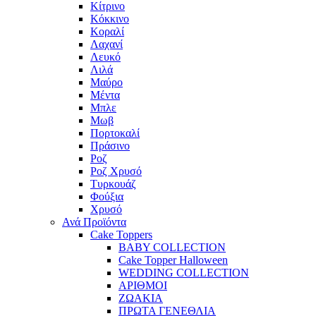
Κίτρινο
Κόκκινο
Κοραλί
Λαχανί
Λευκό
Λιλά
Μαύρο
Μέντα
Μπλε
Μωβ
Πορτοκαλί
Πράσινο
Ροζ
Ροζ Χρυσό
Τυρκουάζ
Φούξια
Χρυσό
Ανά Προϊόντα
Cake Toppers
BABY COLLECTION
Cake Topper Halloween
WEDDING COLLECTION
ΑΡΙΘΜΟΙ
ΖΩΑΚΙΑ
ΠΡΩΤΑ ΓΕΝΕΘΛΙΑ