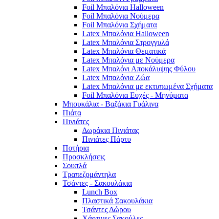
Foil Μπαλόνια Halloween
Foil Μπαλόνια Νούμερα
Foil Μπαλόνια Σχήματα
Latex Μπαλόνια Halloween
Latex Μπαλόνια Στρογγυλά
Latex Μπαλόνια Θεματικά
Latex Μπαλόνια με Νούμερα
Latex Μπαλόνι Αποκάλυψης Φύλου
Latex Μπαλόνια Ζώα
Latex Μπαλόνια με εκτυπωμένα Σχήματα
Foil Μπαλόνια Ευχές - Μηνύματα
Μπουκάλια - Βαζάκια Γυάλινα
Πιάτα
Πινιάτες
Δωράκια Πινιάτας
Πινιάτες Πάρτυ
Ποτήρια
Προσκλήσεις
Σουπλά
Τραπεζομάντηλα
Τσάντες - Σακουλάκια
Lunch Box
Πλαστικά Σακουλάκια
Τσάντες Δώρου
Χάρτινες Σακούλες