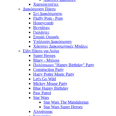
Χαρτοπετσέτες
Διακόσμηση Πάρτυ
Σετ Διακόσμησης
Fluffy Pom - Pom
Honeycomb
Βεντάλιες
Γιρλάντες
Σπιράλ Οροφής
Υπόλοιπη Διακόσμηση
Χάρτινες Διακοσμητικές Μπάλες
Είδη Πάρτυ για Αγόρι
Super Heroes
Bluey - Μπλουι
Πολύχρωμο "Happy Birthday" Party
Construction Party
Harry Potter Magic Party
Let's Go Wild
Mickey Mouse Party
Blue Happy Birthday
Paw Patrol
Star Wars
Star Wars The Mandalorian
Star Wars Super Heroes
Αλιγάτορας