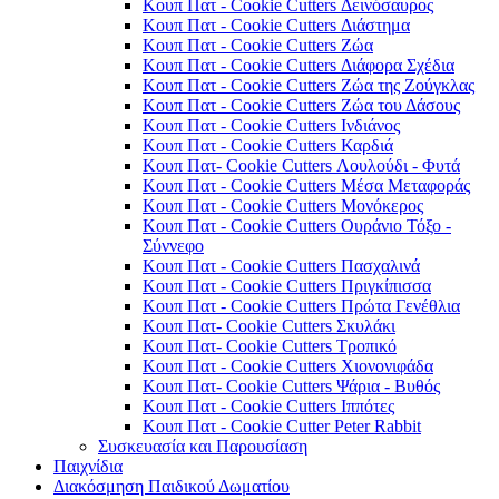
Κουπ Πατ - Cookie Cutters Δεινόσαυρος
Κουπ Πατ - Cookie Cutters Διάστημα
Κουπ Πατ - Cookie Cutters Ζώα
Κουπ Πατ - Cookie Cutters Διάφορα Σχέδια
Κουπ Πατ - Cookie Cutters Ζώα της Ζούγκλας
Κουπ Πατ - Cookie Cutters Ζώα του Δάσους
Κουπ Πατ - Cookie Cutters Ινδιάνος
Κουπ Πατ - Cookie Cutters Καρδιά
Κουπ Πατ- Cookie Cutters Λουλούδι - Φυτά
Κουπ Πατ - Cookie Cutters Μέσα Μεταφοράς
Κουπ Πατ - Cookie Cutters Μονόκερος
Κουπ Πατ - Cookie Cutters Ουράνιο Τόξο -
Σύννεφο
Κουπ Πατ - Cookie Cutters Πασχαλινά
Κουπ Πατ - Cookie Cutters Πριγκίπισσα
Κουπ Πατ - Cookie Cutters Πρώτα Γενέθλια
Κουπ Πατ- Cookie Cutters Σκυλάκι
Κουπ Πατ- Cookie Cutters Τροπικό
Κουπ Πατ - Cookie Cutters Χιονονιφάδα
Κουπ Πατ- Cookie Cutters Ψάρια - Βυθός
Κουπ Πατ - Cookie Cutters Ιππότες
Κουπ Πατ - Cookie Cutter Peter Rabbit
Συσκευασία και Παρουσίαση
Παιχνίδια
Διακόσμηση Παιδικού Δωματίου