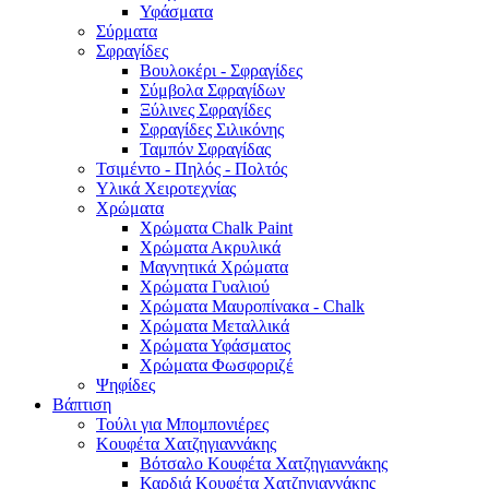
Υφάσματα
Σύρματα
Σφραγίδες
Βουλοκέρι - Σφραγίδες
Σύμβολα Σφραγίδων
Ξύλινες Σφραγίδες
Σφραγίδες Σιλικόνης
Ταμπόν Σφραγίδας
Τσιμέντο - Πηλός - Πολτός
Υλικά Χειροτεχνίας
Χρώματα
Χρώματα Chalk Paint
Χρώματα Ακρυλικά
Μαγνητικά Χρώματα
Χρώματα Γυαλιού
Χρώματα Μαυροπίνακα - Chalk
Χρώματα Μεταλλικά
Χρώματα Υφάσματος
Χρώματα Φωσφοριζέ
Ψηφίδες
Βάπτιση
Τούλι για Μπομπονιέρες
Κουφέτα Χατζηγιαννάκης
Βότσαλο Κουφέτα Χατζηγιαννάκης
Καρδιά Κουφέτα Χατζηγιαννάκης