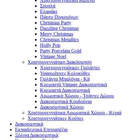
Χριστουγεννιάτικα Καπέλα
Σουπλά
Ελαφάκι
Πάρτυ Πιγκουίνων
Christmas Party
Dazzling Christmas
Merry Christmas
Christmas Metallics
Holly Pop
Party Porcelain Gold
Vintage Noel
Χριστουγεννιάτικη Διακόσμηση
Χριστουγεννιάτικες Γιρλάντες
Υφασμάτινες Κολοκύθες
Γιρλάντα Μπαλόνια - Kit
Κρεμαστά Vintage Διακοσμητικά
Κρεμαστά Διακοσμητικά
Αρωματικά Χώρου - Τσάντες Δώρου
Διακοσμητικά Κουδούνια
Διακοσμητικά Χώρου
Χριστουγεννιάτικα Αρωματικά Χώρου - Κεριά
Χριστουγεννιάτικες Κούπες
Διακοσμητικά
Εκπαιδευτικά Επιτραπέζια
Ξύλινα Διακοσμητικά