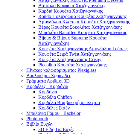
Χατζηγιαννάκης Κουφέτα Premium Desserts
Βότσαλο Κουφέτα Χατζηγιαννάκης
Καρδιά Κουφέτα Χατζηγιαννάκης
Rondo Πολύχρωμο Κουφέτα Χατζηγιαννάκης
Αμυγδάλου Κλασικά Κουφέτα Χατζηγιαννάκης
Βέρες Κουφέτα Σοκολάτας Χατζηγιαννάκης
Μπισκότο Banoffee Κουφέτα Χατζηγιαννάκης
Bijoux & Bijoux Supreme Κουφέτα
Χατζηγιαννάκηs
Κουφέτα Χατζηγιαννάκης Αμυγδάλου Γεύσεις
Κουφέτα Σειρά Twist Χατζηγιαννάκης
Κουφέτα Χατζηγιαννάκης Crispy
Piccolino Κουφέτα Χατζηγιαννάκης
Πίνακας καλωσορίσματος Plexiglass
Βουλοκέρι - Σφραγίδες
Γράμματα Αριθμοί 3D
Κορδέλες - Κορδόνια
Κορδόνια
Κορδέλα Chiffon
Κορδέλα Βαμβακερή με Ξέφτια
Κορδέλες Σατέν
Μπαλόνια Γάμου - Bachelor
Photobooth
Βιβλία Ευχών
3D Είδη Για Ευχές