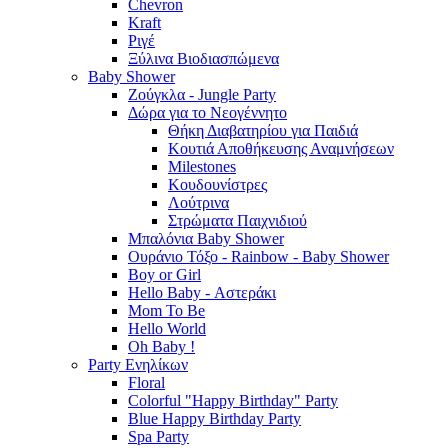
Chevron
Kraft
Ριγέ
Ξύλινα Βιοδιασπώμενα
Baby Shower
Ζούγκλα - Jungle Party
Δώρα για το Νεογέννητο
Θήκη Διαβατηρίου για Παιδιά
Κουτιά Αποθήκευσης Αναμνήσεων
Milestones
Κουδουνίστρες
Λούτρινα
Στρώματα Παιχνιδιού
Μπαλόνια Baby Shower
Ουράνιο Τόξο - Rainbow - Baby Shower
Boy or Girl
Hello Baby - Αστεράκι
Mom To Be
Hello World
Oh Baby !
Party Ενηλίκων
Floral
Colorful "Happy Birthday" Party
Blue Happy Birthday Party
Spa Party