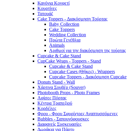
Κανόνια Κονφετί
Κουρτίνες
Τατουάζ
Cake Toppers - Διακόσμηση Τούρτας
Baby Collection
Cake Toppers
Wedding Collection
Πρώτα Γενέθλια
Animals
Αριθμοί για την διακόσμηση της τούρτας
Cupcake & Cake Stand
CupCake Wraps - Toppers - Stand
Cupcake & Cake Stand
Cupcake Cases (Θήκες) - Wrappers
Cupcake Toppers - Διακόσμηση Cupcake
Donuts Stand - Wall
Χάρτινα Σουβέρ (Souver)
Photobooth Props - Photo Frames
Αφίσες Πόρτας
Κέντρα Τραπεζιού
Κορδέλες
Φρου - Φρου Σφυρίχτρες Αναπτυσσόμενες
Bubbles - Σαπουνόφουσκες
Διαφανείς Συσκευασίες
Δωράκια για Πάρτυ