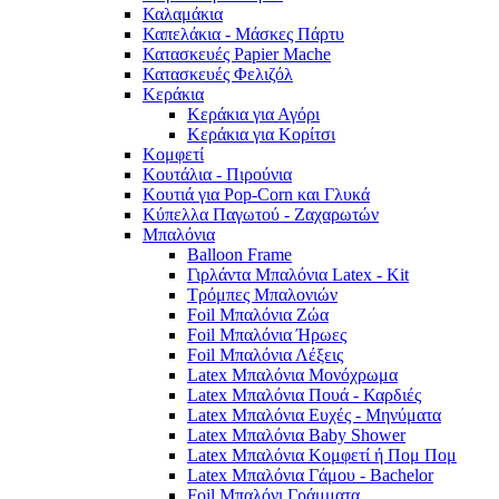
Καλαμάκια
Καπελάκια - Μάσκες Πάρτυ
Κατασκευές Papier Mache
Κατασκευές Φελιζόλ
Κεράκια
Κεράκια για Αγόρι
Κεράκια για Κορίτσι
Κομφετί
Κουτάλια - Πιρούνια
Κουτιά για Pop-Corn και Γλυκά
Κύπελλα Παγωτού - Ζαχαρωτών
Μπαλόνια
Balloon Frame
Γιρλάντα Μπαλόνια Latex - Kit
Τρόμπες Μπαλονιών
Foil Μπαλόνια Ζώα
Foil Μπαλόνια Ήρωες
Foil Μπαλόνια Λέξεις
Latex Μπαλόνια Μονόχρωμα
Latex Μπαλόνια Πουά - Καρδιές
Latex Μπαλόνια Ευχές - Μηνύματα
Latex Μπαλόνια Baby Shower
Latex Μπαλόνια Κομφετί ή Πομ Πομ
Latex Μπαλόνια Γάμου - Bachelor
Foil Μπαλόνι Γράμματα