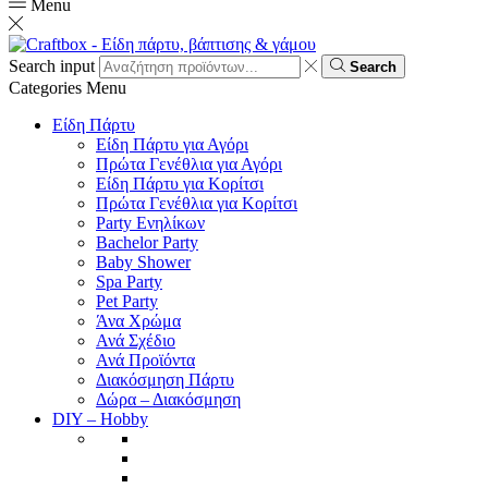
Menu
Search input
Search
Categories
Menu
Είδη Πάρτυ
Είδη Πάρτυ για Αγόρι
Πρώτα Γενέθλια για Αγόρι
Είδη Πάρτυ για Κορίτσι
Πρώτα Γενέθλια για Κορίτσι
Party Ενηλίκων
Bachelor Party
Baby Shower
Spa Party
Pet Party
Άνα Χρώμα
Ανά Σχέδιο
Ανά Προϊόντα
Διακόσμηση Πάρτυ
Δώρα – Διακόσμηση
DIY – Hobby