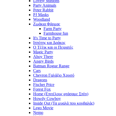
Lovely Minions
Party Animals
Peter Rabbit
PJ Masks
Woodland
Ζωάκια Φάρμας
Farm Party
Farmhouse fun
It's Time to Party
Ιππότης και Δράκος
Ο Τζέικ και οι Πειρατές
Magic Party
Ahoy There
Angry Birds
Batman Rogue Range
Cars
Chevron Γαλάζιο Χρυσό
Dragons
Fischer Price
Forest Fox
Home (Επιτέλους φτάσαμε Σπίτι)
Howdy Cowboy
Inside Out (Τα μυαλά που κουβαλάς)
Lego Movie
Nemo