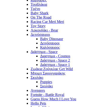
Καρχαρίες
Τουβλάκια
Τρένο
Baby Shark
On The Road
Racing Car Meri Meri
Toy Story
Αρκουδάκι - Bear
Δεινόσαυροι
Baby Dinosaur
Δεινόσαυροι
Καλόσαυρος
Διάστημα - Space
Διαστημα - Cosmos
Διάστημα - Space 2
Διάστημα - Space 1
Ζωάκια Ζούγκλας Get Wild
Μπομπ Σφουγγαράκης
Σκυλάκι
Puppies
Σκυλάκι
Avengers
Fortnite - Battle Royal
Guess How Much I Love You
Hello Pets