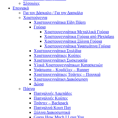
Σέσουλες
Εποχιακά
Για τον Δάσκαλο / Για την Δασκάλα
Χριστούγεννα
Χριστουγεννιάτικα Είδη Πάρτι
Γούρια
Χριστουγεννιάτικα Μεταλλικά Γούρια
Χριστουγεννιάτικα Γούρια από Plexiglass
Χριστουγεννιάτικα Ξύλινα Γούρια
Χριστουγεννιάτικα Υφασμάτινα Γούρια
Χριστουγεννιάτικα Στολίδια
Χριστουγεννιάτικες Κούπες
Χριστουγεννιάτικη Συσκευασία
Υλικά Χριστουγεννιάτικων Κατασκευών
Υφάσματα – Κορδέλες – Runner
Χριστουγεννιάτικες Τσάντες – Πουγκιά
Χριστουγεννιάτικη Διακόσμηση
Δώρα
Πάσχα
Πασχαλινές Λαμπάδες
Πασχαλινές Κούπες
Τσάντες – Backpack
Πασχαλινά Κουπ Πατ
Ξύλινα Διακοσμητικά
Guess How Much I Love You