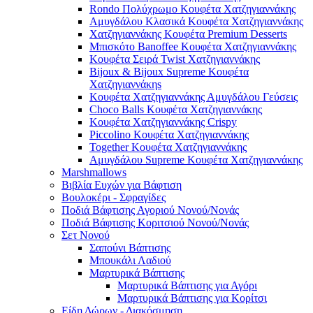
Rondo Πολύχρωμο Κουφέτα Χατζηγιαννάκης
Αμυγδάλου Κλασικά Κουφέτα Χατζηγιαννάκης
Χατζηγιαννάκης Κουφέτα Premium Desserts
Μπισκότο Banoffee Κουφέτα Χατζηγιαννάκης
Κουφέτα Σειρά Twist Χατζηγιαννάκης
Bijoux & Bijoux Supreme Κουφέτα
Χατζηγιαννάκηs
Κουφέτα Χατζηγιαννάκης Αμυγδάλου Γεύσεις
Choco Balls Κουφέτα Χατζηγιαννάκης
Κουφέτα Χατζηγιαννάκης Crispy
Piccolino Κουφέτα Χατζηγιαννάκης
Together Κουφέτα Χατζηγιαννάκης
Αμυγδάλου Supreme Κουφέτα Χατζηγιαννάκης
Marshmallows
Βιβλία Ευχών για Βάφτιση
Βουλοκέρι - Σφραγίδες
Ποδιά Βάφτισης Αγοριού Νονού/Νονάς
Ποδιά Βάφτισης Κοριτσιού Νονού/Νονάς
Σετ Νονού
Σαπούνι Βάπτισης
Μπουκάλι Λαδιού
Μαρτυρικά Βάπτισης
Μαρτυρικά Βάπτισης για Αγόρι
Μαρτυρικά Βάπτισης για Κορίτσι
Είδη Δώρων - Διακόσμηση