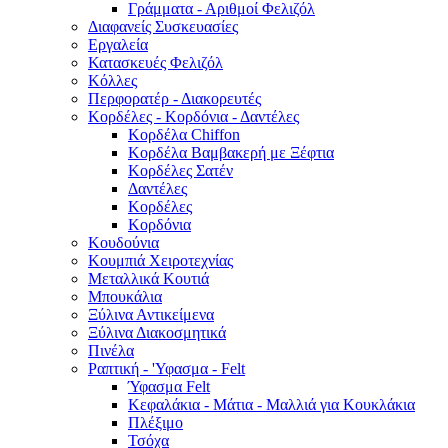
Γράμματα - Αριθμοί Φελιζόλ
Διαφανείς Συσκευασίες
Εργαλεία
Κατασκευές Φελιζόλ
Κόλλες
Περφορατέρ - Διακορευτές
Κορδέλες - Κορδόνια - Δαντέλες
Κορδέλα Chiffon
Κορδέλα Βαμβακερή με Ξέφτια
Κορδέλες Σατέν
Δαντέλες
Κορδέλες
Κορδόνια
Κουδούνια
Κουμπιά Χειροτεχνίας
Μεταλλικά Κουτιά
Μπουκάλια
Ξύλινα Αντικείμενα
Ξύλινα Διακοσμητικά
Πινέλα
Ραπτική - 'Υφασμα - Felt
Ύφασμα Felt
Κεφαλάκια - Μάτια - Μαλλιά για Κουκλάκια
Πλέξιμο
Τσόχα