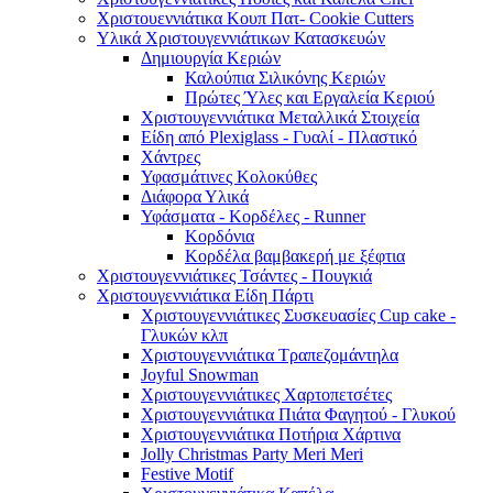
Χριστουεννιάτικα Κουπ Πατ- Cookie Cutters
Υλικά Χριστουγεννιάτικων Κατασκευών
Δημιουργία Κεριών
Καλούπια Σιλικόνης Κεριών
Πρώτες Ύλες και Εργαλεία Κεριού
Χριστουγεννιάτικα Μεταλλικά Στοιχεία
Είδη από Plexiglass - Γυαλί - Πλαστικό
Χάντρες
Υφασμάτινες Κολοκύθες
Διάφορα Υλικά
Υφάσματα - Κορδέλες - Runner
Κορδόνια
Κορδέλα βαμβακερή με ξέφτια
Χριστουγεννιάτικες Τσάντες - Πουγκιά
Χριστουγεννιάτικα Είδη Πάρτι
Χριστουγεννιάτικες Συσκευασίες Cup cake -
Γλυκών κλπ
Χριστουγεννιάτικα Τραπεζομάντηλα
Joyful Snowman
Χριστουγεννιάτικες Χαρτοπετσέτες
Χριστουγεννιάτικα Πιάτα Φαγητού - Γλυκού
Χριστουγεννιάτικα Ποτήρια Χάρτινα
Jolly Christmas Party Meri Meri
Festive Motif