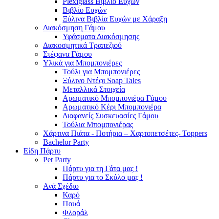
Plexiglass Βιβλίο Ευχών
Βιβλίο Ευχών
Ξύλινα Βιβλία Ευχών με Χάραξη
Διακόσμηση Γάμου
Υφάσματα Διακόσμησης
Διακοσμητικά Τραπεζιού
Στέφανα Γάμου
Υλικά για Μπομπονιέρες
Τούλι για Μπομπονιέρες
Ξύλινο Ντέφι Soap Tales
Μεταλλικά Στοιχεία
Αρωματικό Μπομπονιέρα Γάμου
Αρωματικό Κέρι Μπομπονιέρα
Διαφανείς Συσκευασίες Γάμου
Τούλια Μπομπονιέρας
Χάρτινα Πιάτα - Ποτήρια – Χαρτοπετσέτες- Toppers
Bachelor Party
Είδη Πάρτυ
Pet Party
Πάρτυ για τη Γάτα μας !
Πάρτυ για το Σκύλο μας !
Ανά Σχέδιο
Καρό
Πουά
Φλοράλ