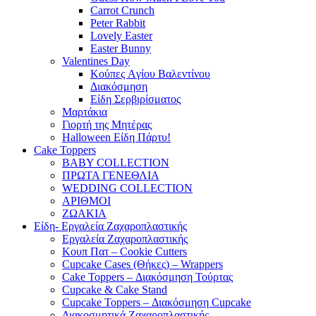
Carrot Crunch
Peter Rabbit
Lovely Easter
Easter Bunny
Valentines Day
Κούπες Aγίου Βαλεντίνου
Διακόσμηση
Είδη Σερβιρίσματος
Μαρτάκια
Γιορτή της Μητέρας
Halloween Είδη Πάρτυ!
Cake Toppers
BABY COLLECTION
ΠΡΩΤΑ ΓΕΝΕΘΛΙΑ
WEDDING COLLECTION
ΑΡΙΘΜΟΙ
ΖΩΑΚΙΑ
Είδη- Εργαλεία Ζαχαροπλαστικής
Εργαλεία Ζαχαροπλαστικής
Κουπ Πατ – Cookie Cutters
Cupcake Cases (Θήκες) – Wrappers
Cake Toppers – Διακόσμηση Τούρτας
Cupcake & Cake Stand
Cupcake Toppers – Διακόσμηση Cupcake
Διακοσμητικά Ζαχαροπλαστικής