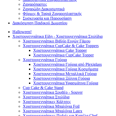
Ζαχαρόπαστες
Ζαχαρώδη Διακοσμητικά
Φόρμες & Ταψιά Ζαχαροπλαστικής
Συσκευασία και Παρουσίαση
Διακόσμηση Παιδικού Δωματίου
Halloween!
Χριστουγεννιάτικα Είδη - Χριστουγεννιάτικα Στολίδια
Χριστουγεννιάτικο Βιβλίο Ευχών Γάμου
Χριστουγεννιάτικα CupCake & Cake Toppers
Χριστουγεννιάτικα Cake Topper
Χριστουγεννιάτικα CupCake Topper
Χριστουγεννιάτικα Γούρια
Χριστουγεννιάτικα Γούρια από Plexiglass
Χριστουγεννιάτικα Γούρια Κοσμήματα
Χριστουγεννιάτικα Μεταλλικά Γούρια
Χριστουγεννιάτικα Ξύλινα Γούρια
Χριστουγεννιάτικα Υφασμάτινα Γούρια
Cup Cake & Cake Stand
Χριστουγεννιάτικα Σουβέρ - Souver
Χριστουγεννιάτικα Στολίδια
Χριστουγεννιάτικες Κάλτσες
Χριστουγεννιάτικα Μπαλόνια Foil
Χριστουγεννιάτικα Μπαλόνια Latex
Χριστουγεννιάτικες Ποδιές και Καπέλα Chef