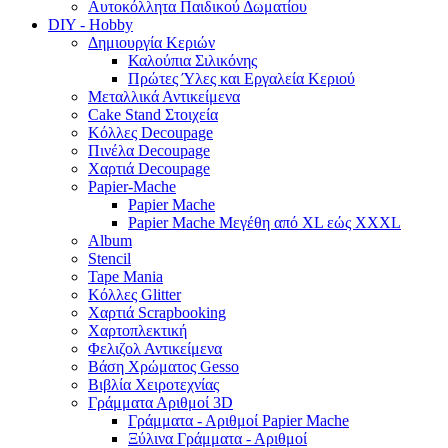
Αυτοκόλλητα Παιδικού Δωματίου
DIY - Hobby
Δημιουργία Κεριών
Καλούπια Σιλικόνης
Πρώτες Ύλες και Εργαλεία Κεριού
Μεταλλικά Αντικείμενα
Cake Stand Στοιχεία
Κόλλες Decoupage
Πινέλα Decoupage
Χαρτιά Decoupage
Papier-Mache
Papier Mache
Papier Mache Μεγέθη από XL εώς XXXL
Album
Stencil
Tape Mania
Κόλλες Glitter
Χαρτιά Scrapbooking
Χαρτοπλεκτική
Φελιζολ Αντικείμενα
Βάση Χρώματος Gesso
Βιβλία Χειροτεχνίας
Γράμματα Αριθμοί 3D
Γράμματα - Αριθμοί Papier Mache
Ξύλινα Γράμματα - Αριθμοί