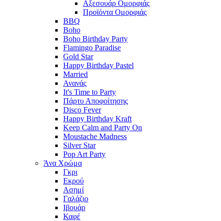
Αξεσουάρ Ομορφιάς
Προϊόντα Ομορφιάς
BBQ
Boho
Boho Birthday Party
Flamingo Paradise
Gold Star
Happy Birthday Pastel
Married
Ανανάς
It's Time to Party
Πάρτυ Αποφοίτησης
Disco Fever
Happy Birthday Kraft
Keep Calm and Party On
Moustache Madness
Silver Star
Pop Art Party
Άνα Χρώμα
Γκρι
Εκρού
Ασημί
Γαλάζιο
Ιβουάρ
Καφέ