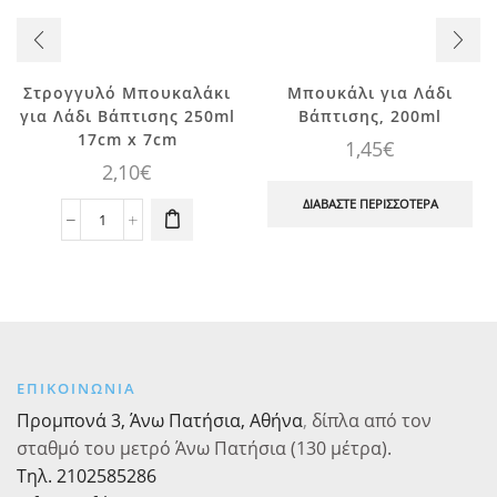
Στρογγυλό Μπουκαλάκι
Μπουκάλι για Λάδι
για Λάδι Βάπτισης 250ml
Βάπτισης, 200ml
17cm x 7cm
1,45
€
2,10
€
ΔΙΑΒΆΣΤΕ ΠΕΡΙΣΣΌΤΕΡΑ
Στρογγυλό
Μπουκαλάκι
για
Λάδι
Βάπτισης
250ml
17cm
ΕΠΙΚΟΙΝΩΝΙΑ
x
7cm
Προμπονά 3, Άνω Πατήσια, Αθήνα
,
δίπλα από τον
ποσότητα
σταθμό του μετρό Άνω Πατήσια (130 μέτρα).
Τηλ. 2102585286