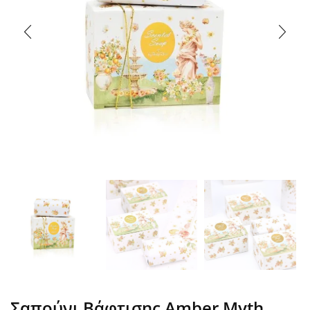
Σαπούνι Βάφτισης Amber Myth,