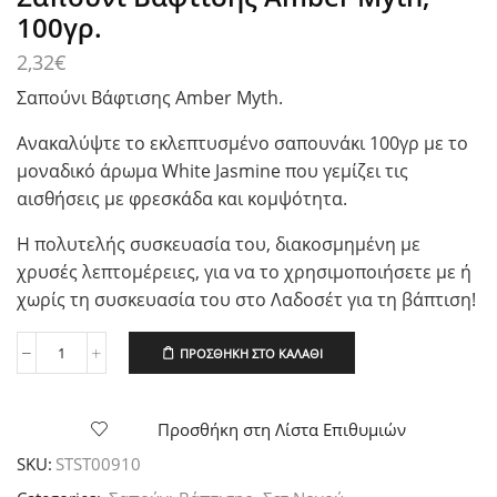
100γρ.
2,32
€
Σαπούνι Βάφτισης Amber Myth.
Ανακαλύψτε το εκλεπτυσμένο σαπουνάκι 100γρ με το
μοναδικό άρωμα White Jasmine που γεμίζει τις
αισθήσεις με φρεσκάδα και κομψότητα.
Η πολυτελής συσκευασία του, διακοσμημένη με
χρυσές λεπτομέρειες, για να το χρησιμοποιήσετε με ή
χωρίς τη συσκευασία του στο Λαδοσέτ για τη βάπτιση!
ΠΡΟΣΘΉΚΗ ΣΤΟ ΚΑΛΆΘΙ
Σαπούνι
Βάφτισης
Amber
Myth,
Προσθήκη στη Λίστα Επιθυμιών
100γρ.
SKU:
STST00910
ποσότητα