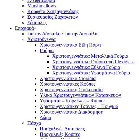
Γλειφιτζούρια
Marshmallows
Κουφέτα Χατζηγιαννάκης
Συσκευασίες Ζαχαρωτών
Σέσουλες
Εποχιακά
Για τον Δάσκαλο / Για την Δασκάλα
Χριστούγεννα
Χριστουγεννιάτικα Είδη Πάρτι
Γούρια
Χριστουγεννιάτικα Μεταλλικά Γούρια
Χριστουγεννιάτικα Γούρια από Plexiglass
Χριστουγεννιάτικα Ξύλινα Γούρια
Χριστουγεννιάτικα Υφασμάτινα Γούρια
Χριστουγεννιάτικα Στολίδια
Χριστουγεννιάτικες Κούπες
Χριστουγεννιάτικη Συσκευασία
Υλικά Χριστουγεννιάτικων Κατασκευών
Υφάσματα – Κορδέλες – Runner
Χριστουγεννιάτικες Τσάντες – Πουγκιά
Χριστουγεννιάτικη Διακόσμηση
Δώρα
Πάσχα
Πασχαλινές Λαμπάδες
Πασχαλινές Κούπες