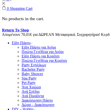
0
Shopping Cart
No products in the cart.
Return To Shop
Απομένουν
70,01
€
για ΔΩΡΕΑΝ Μεταφορικά.
Συγχαρητήρια! Κερ
Είδη Πάρτυ
Είδη Πάρτυ για Αγόρι
Πρώτα Γενέθλια για Αγόρι
Είδη Πάρτυ για Κορίτσι
Πρώτα Γενέθλια για Κορίτσι
Party Ενηλίκων
Bachelor Party
Baby Shower
Spa Party
Pet Party
Άνα Χρώμα
Ανά Σχέδιο
Ανά Προϊόντα
Διακόσμηση Πάρτυ
Δώρα – Διακόσμηση
DIY – Hobby