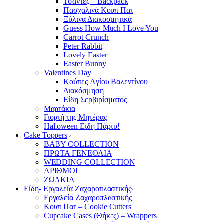
Τσάντες – Backpack
Πασχαλινά Κουπ Πατ
Ξύλινα Διακοσμητικά
Guess How Much I Love You
Carrot Crunch
Peter Rabbit
Lovely Easter
Easter Bunny
Valentines Day
Κούπες Aγίου Βαλεντίνου
Διακόσμηση
Είδη Σερβιρίσματος
Μαρτάκια
Γιορτή της Μητέρας
Halloween Είδη Πάρτυ!
Cake Toppers
BABY COLLECTION
ΠΡΩΤΑ ΓΕΝΕΘΛΙΑ
WEDDING COLLECTION
ΑΡΙΘΜΟΙ
ΖΩΑΚΙΑ
Είδη- Εργαλεία Ζαχαροπλαστικής
Εργαλεία Ζαχαροπλαστικής
Κουπ Πατ – Cookie Cutters
Cupcake Cases (Θήκες) – Wrappers