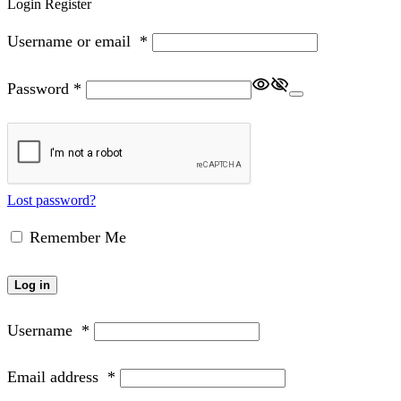
Login
Register
Username or email
*
Password
*
Lost password?
Remember Me
Log in
Username
*
Email address
*