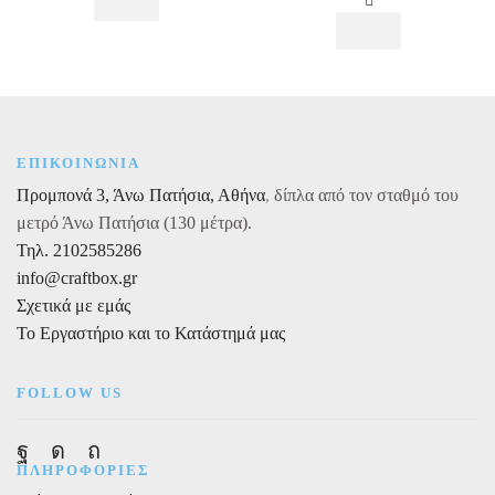
10τεμ.
Spiderman
ποσότητα
Crime
Fighter,
20
εκ.
,
8
τεμ.
ΕΠΙΚΟΙΝΩΝΙΑ
ποσότητα
Προμπονά 3, Άνω Πατήσια, Αθήνα
,
δίπλα από τον σταθμό του
μετρό Άνω Πατήσια (130 μέτρα).
Τηλ. 2102585286
info@craftbox.gr
Σχετικά με εμάς
Το Εργαστήριο και το Κατάστημά μας
FOLLOW US
Facebook
Instagram
Pinterest
ΠΛΗΡΟΦΟΡΙΕΣ