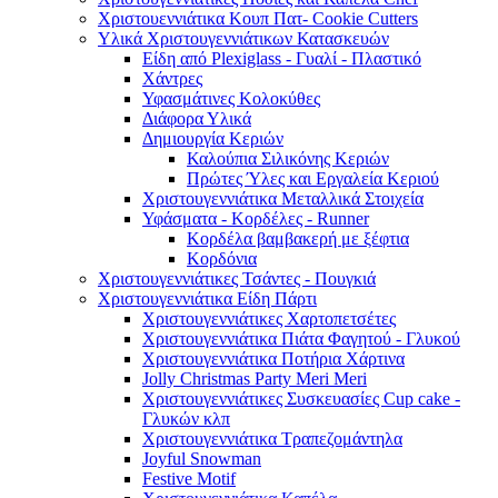
Χριστουεννιάτικα Κουπ Πατ- Cookie Cutters
Υλικά Χριστουγεννιάτικων Κατασκευών
Είδη από Plexiglass - Γυαλί - Πλαστικό
Χάντρες
Υφασμάτινες Κολοκύθες
Διάφορα Υλικά
Δημιουργία Κεριών
Καλούπια Σιλικόνης Κεριών
Πρώτες Ύλες και Εργαλεία Κεριού
Χριστουγεννιάτικα Μεταλλικά Στοιχεία
Υφάσματα - Κορδέλες - Runner
Κορδέλα βαμβακερή με ξέφτια
Κορδόνια
Χριστουγεννιάτικες Τσάντες - Πουγκιά
Χριστουγεννιάτικα Είδη Πάρτι
Χριστουγεννιάτικες Χαρτοπετσέτες
Χριστουγεννιάτικα Πιάτα Φαγητού - Γλυκού
Χριστουγεννιάτικα Ποτήρια Χάρτινα
Jolly Christmas Party Meri Meri
Χριστουγεννιάτικες Συσκευασίες Cup cake -
Γλυκών κλπ
Χριστουγεννιάτικα Τραπεζομάντηλα
Joyful Snowman
Festive Motif