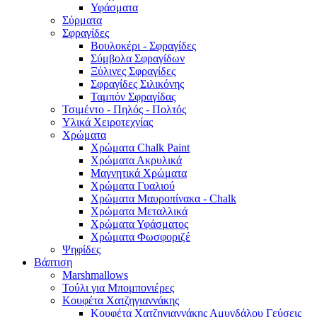
Υφάσματα
Σύρματα
Σφραγίδες
Βουλοκέρι - Σφραγίδες
Σύμβολα Σφραγίδων
Ξύλινες Σφραγίδες
Σφραγίδες Σιλικόνης
Ταμπόν Σφραγίδας
Τσιμέντο - Πηλός - Πολτός
Υλικά Χειροτεχνίας
Χρώματα
Χρώματα Chalk Paint
Χρώματα Ακρυλικά
Μαγνητικά Χρώματα
Χρώματα Γυαλιού
Χρώματα Μαυροπίνακα - Chalk
Χρώματα Μεταλλικά
Χρώματα Υφάσματος
Χρώματα Φωσφοριζέ
Ψηφίδες
Βάπτιση
Marshmallows
Τούλι για Μπομπονιέρες
Κουφέτα Χατζηγιαννάκης
Κουφέτα Χατζηγιαννάκης Αμυγδάλου Γεύσεις