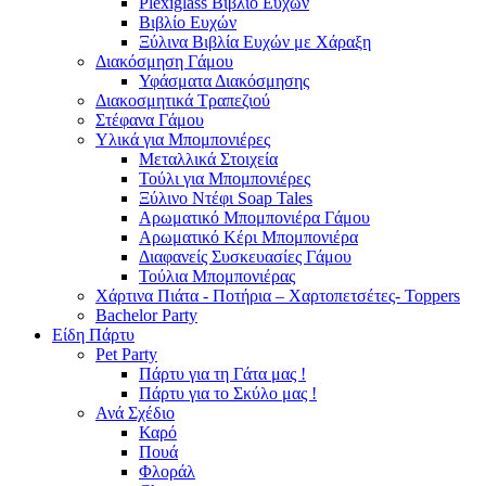
Plexiglass Βιβλίο Ευχών
Βιβλίο Ευχών
Ξύλινα Βιβλία Ευχών με Χάραξη
Διακόσμηση Γάμου
Υφάσματα Διακόσμησης
Διακοσμητικά Τραπεζιού
Στέφανα Γάμου
Υλικά για Μπομπονιέρες
Μεταλλικά Στοιχεία
Τούλι για Μπομπονιέρες
Ξύλινο Ντέφι Soap Tales
Αρωματικό Μπομπονιέρα Γάμου
Αρωματικό Κέρι Μπομπονιέρα
Διαφανείς Συσκευασίες Γάμου
Τούλια Μπομπονιέρας
Χάρτινα Πιάτα - Ποτήρια – Χαρτοπετσέτες- Toppers
Bachelor Party
Είδη Πάρτυ
Pet Party
Πάρτυ για τη Γάτα μας !
Πάρτυ για το Σκύλο μας !
Ανά Σχέδιο
Καρό
Πουά
Φλοράλ