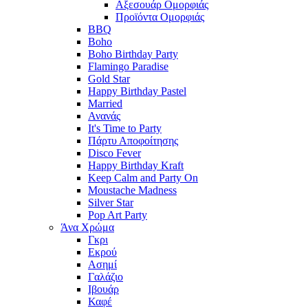
Αξεσουάρ Ομορφιάς
Προϊόντα Ομορφιάς
BBQ
Boho
Boho Birthday Party
Flamingo Paradise
Gold Star
Happy Birthday Pastel
Married
Ανανάς
It's Time to Party
Πάρτυ Αποφοίτησης
Disco Fever
Happy Birthday Kraft
Keep Calm and Party On
Moustache Madness
Silver Star
Pop Art Party
Άνα Χρώμα
Γκρι
Εκρού
Ασημί
Γαλάζιο
Ιβουάρ
Καφέ