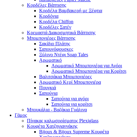
Κορδέλες Βάπτισης
Κορδέλα Βαμβακερή με Ξέφτια
Κορδόνια
Κορδέλα Chiffon
Κορδέλες Σατέν
Κρεμαστά Διακοσμητικά Βάπτισης
Μπομπονιέρες Βάπτισης
Σακίδιο Πλάτης
Σαπουνόφουσκες
Ξύλινο Ντέφι Soap Tales
Αρωματικό
Αρωματικό Μπομπονιέρα για Αγόρι
Αρωματικό Μπομπονιέρα για Κορίτσι
Βαλιτσάκια Μπομπονιέρες
Αρωματικό Κερί Μπομπονιέρα
Πουγκιά
Σαπούνια
Σαπούνια για αγόρι
Σαπούνια για κορίτσι
Μπουκάλια - Βαζάκια Γυάλινα
Γάμος
Πίνακας καλωσορίσματος Plexiglass
Κουφέτα Χατζηγιαννάκης
Bijoux & Bijoux Supreme Κουφέτα