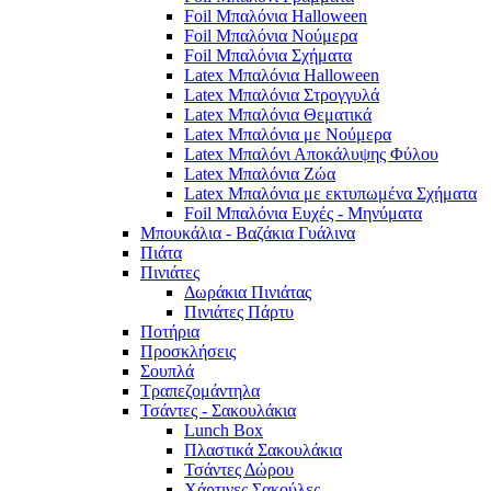
Foil Μπαλόνια Halloween
Foil Μπαλόνια Νούμερα
Foil Μπαλόνια Σχήματα
Latex Μπαλόνια Halloween
Latex Μπαλόνια Στρογγυλά
Latex Μπαλόνια Θεματικά
Latex Μπαλόνια με Νούμερα
Latex Μπαλόνι Αποκάλυψης Φύλου
Latex Μπαλόνια Ζώα
Latex Μπαλόνια με εκτυπωμένα Σχήματα
Foil Μπαλόνια Ευχές - Μηνύματα
Μπουκάλια - Βαζάκια Γυάλινα
Πιάτα
Πινιάτες
Δωράκια Πινιάτας
Πινιάτες Πάρτυ
Ποτήρια
Προσκλήσεις
Σουπλά
Τραπεζομάντηλα
Τσάντες - Σακουλάκια
Lunch Box
Πλαστικά Σακουλάκια
Τσάντες Δώρου
Χάρτινες Σακούλες