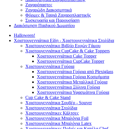
Ζαχαρόπαστες
Ζαχαρώδη Διακοσμητικά
Φόρμες & Ταψιά Ζαχαροπλαστικής
Συσκευασία και Παρουσίαση
Διακόσμηση Παιδικού Δωματίου
Halloween!
Χριστουγεννιάτικα Είδη - Χριστουγεννιάτικα Στολίδια
Χριστουγεννιάτικο Βιβλίο Ευχών Γάμου
Χριστουγεννιάτικα CupCake & Cake Toppers
Χριστουγεννιάτικα Cake Topper
Χριστουγεννιάτικα CupCake Topper
Χριστουγεννιάτικα Γούρια
Χριστουγεννιάτικα Γούρια από Plexiglass
Χριστουγεννιάτικα Γούρια Κοσμήματα
Χριστουγεννιάτικα Μεταλλικά Γούρια
Χριστουγεννιάτικα Ξύλινα Γούρια
Χριστουγεννιάτικα Υφασμάτινα Γούρια
Cup Cake & Cake Stand
Χριστουγεννιάτικα Σουβέρ - Souver
Χριστουγεννιάτικα Στολίδια
Χριστουγεννιάτικες Κάλτσες
Χριστουγεννιάτικα Μπαλόνια Foil
Χριστουγεννιάτικα Μπαλόνια Latex
Χριστουγεννιάτικες Ποδιές και Καπέλα Chef