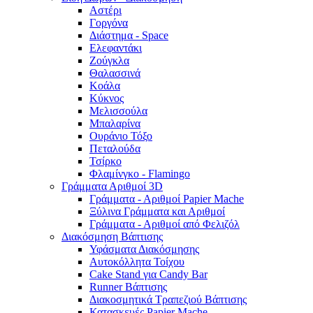
Αστέρι
Γοργόνα
Διάστημα - Space
Ελεφαντάκι
Ζούγκλα
Θαλασσινά
Κοάλα
Κύκνος
Μελισσούλα
Μπαλαρίνα
Ουράνιο Τόξο
Πεταλούδα
Τσίρκο
Φλαμίνγκο - Flamingo
Γράμματα Αριθμοί 3D
Γράμματα - Αριθμοί Papier Mache
Ξύλινα Γράμματα και Αριθμοί
Γράμματα - Αριθμοί από Φελιζόλ
Διακόσμηση Βάπτισης
Υφάσματα Διακόσμησης
Αυτοκόλλητα Τοίχου
Cake Stand για Candy Bar
Runner Βάπτισης
Διακοσμητικά Τραπεζιού Βάπτισης
Κατασκευές Papier Mache