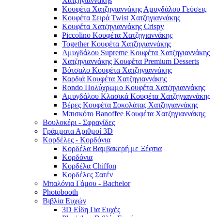
Χατζηγιαννάκηs
Κουφέτα Χατζηγιαννάκης Αμυγδάλου Γεύσεις
Κουφέτα Σειρά Twist Χατζηγιαννάκης
Κουφέτα Χατζηγιαννάκης Crispy
Piccolino Κουφέτα Χατζηγιαννάκης
Together Κουφέτα Χατζηγιαννάκης
Αμυγδάλου Supreme Κουφέτα Χατζηγιαννάκης
Χατζηγιαννάκης Κουφέτα Premium Desserts
Βότσαλο Κουφέτα Χατζηγιαννάκης
Καρδιά Κουφέτα Χατζηγιαννάκης
Rondo Πολύχρωμο Κουφέτα Χατζηγιαννάκης
Αμυγδάλου Κλασικά Κουφέτα Χατζηγιαννάκης
Βέρες Κουφέτα Σοκολάτας Χατζηγιαννάκης
Μπισκότο Banoffee Κουφέτα Χατζηγιαννάκης
Βουλοκέρι - Σφραγίδες
Γράμματα Αριθμοί 3D
Κορδέλες - Κορδόνια
Κορδέλα Βαμβακερή με Ξέφτια
Κορδόνια
Κορδέλα Chiffon
Κορδέλες Σατέν
Μπαλόνια Γάμου - Bachelor
Photobooth
Βιβλία Ευχών
3D Είδη Για Ευχές