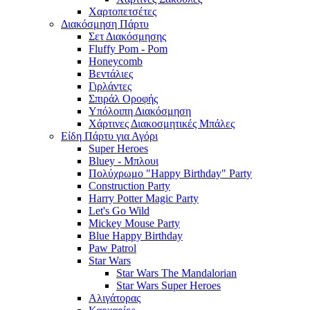
Χαρτοπετσέτες
Διακόσμηση Πάρτυ
Σετ Διακόσμησης
Fluffy Pom - Pom
Honeycomb
Βεντάλιες
Γιρλάντες
Σπιράλ Οροφής
Υπόλοιπη Διακόσμηση
Χάρτινες Διακοσμητικές Μπάλες
Είδη Πάρτυ για Αγόρι
Super Heroes
Bluey - Μπλουι
Πολύχρωμο "Happy Birthday" Party
Construction Party
Harry Potter Magic Party
Let's Go Wild
Mickey Mouse Party
Blue Happy Birthday
Paw Patrol
Star Wars
Star Wars The Mandalorian
Star Wars Super Heroes
Αλιγάτορας