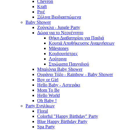
Chevron
Kraft
Ριγέ
Ξύλινα Βιοδιασπώμενα
Baby Shower
Ζούγκλα - Jungle Party
Δώρα για το Νεογέννητο
Θήκη Διαβατηρίου για Παιδιά
Κουτιά Αποθήκευσης Αναμνήσεων
Milestones
Κουδουνίστρες
Λούτρινα
Στρώματα Παιχνιδιού
Μπαλόνια Baby Shower
Ουράνιο Τόξο - Rainbow - Baby Shower
Boy or Girl
Hello Baby - Αστεράκι
Mom To Be
Hello World
Oh Baby !
Party Ενηλίκων
Floral
Colorful "Happy Birthday" Party
Blue Happy Birthday Party
Spa Party