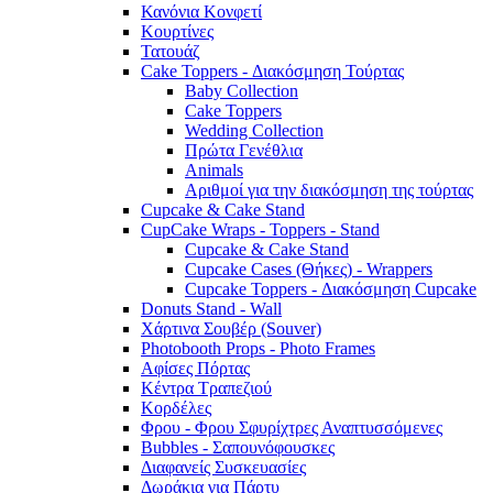
Κανόνια Κονφετί
Κουρτίνες
Τατουάζ
Cake Toppers - Διακόσμηση Τούρτας
Baby Collection
Cake Toppers
Wedding Collection
Πρώτα Γενέθλια
Animals
Αριθμοί για την διακόσμηση της τούρτας
Cupcake & Cake Stand
CupCake Wraps - Toppers - Stand
Cupcake & Cake Stand
Cupcake Cases (Θήκες) - Wrappers
Cupcake Toppers - Διακόσμηση Cupcake
Donuts Stand - Wall
Χάρτινα Σουβέρ (Souver)
Photobooth Props - Photo Frames
Αφίσες Πόρτας
Κέντρα Τραπεζιού
Κορδέλες
Φρου - Φρου Σφυρίχτρες Αναπτυσσόμενες
Bubbles - Σαπουνόφουσκες
Διαφανείς Συσκευασίες
Δωράκια για Πάρτυ