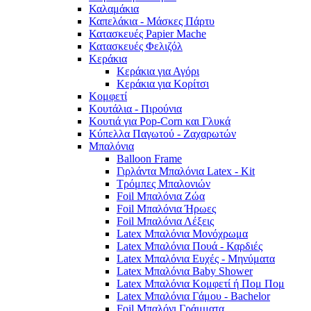
Καλαμάκια
Καπελάκια - Μάσκες Πάρτυ
Κατασκευές Papier Mache
Κατασκευές Φελιζόλ
Κεράκια
Κεράκια για Αγόρι
Κεράκια για Κορίτσι
Κομφετί
Κουτάλια - Πιρούνια
Κουτιά για Pop-Corn και Γλυκά
Κύπελλα Παγωτού - Ζαχαρωτών
Μπαλόνια
Balloon Frame
Γιρλάντα Μπαλόνια Latex - Kit
Τρόμπες Μπαλονιών
Foil Μπαλόνια Ζώα
Foil Μπαλόνια Ήρωες
Foil Μπαλόνια Λέξεις
Latex Μπαλόνια Μονόχρωμα
Latex Μπαλόνια Πουά - Καρδιές
Latex Μπαλόνια Ευχές - Μηνύματα
Latex Μπαλόνια Baby Shower
Latex Μπαλόνια Κομφετί ή Πομ Πομ
Latex Μπαλόνια Γάμου - Bachelor
Foil Μπαλόνι Γράμματα