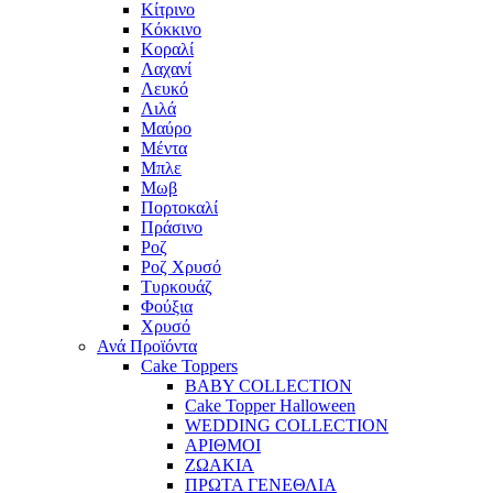
Κίτρινο
Κόκκινο
Κοραλί
Λαχανί
Λευκό
Λιλά
Μαύρο
Μέντα
Μπλε
Μωβ
Πορτοκαλί
Πράσινο
Ροζ
Ροζ Χρυσό
Τυρκουάζ
Φούξια
Χρυσό
Ανά Προϊόντα
Cake Toppers
BABY COLLECTION
Cake Topper Halloween
WEDDING COLLECTION
ΑΡΙΘΜΟΙ
ΖΩΑΚΙΑ
ΠΡΩΤΑ ΓΕΝΕΘΛΙΑ