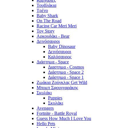
Καρχαρίες
Τουβλάκια
Τρένο
Baby Shark
On The Road
Racing Car Meri Meri
Toy Story
Αρκουδάκι - Bear
Δεινόσαυροι
Baby Dinosaur
Δεινόσαυροι
Καλόσαυρος
Διάστημα - Space
Διαστημα - Cosmos
Διάστημα - Space 2
Διάστημα - Space 1
Ζωάκια Ζούγκλας Get Wild
Μπομπ Σφουγγαράκης
Σκυλάκι
Puppies
Σκυλάκι
Avengers
Fortnite - Battle Royal
Guess How Much I Love You
Hello Pets