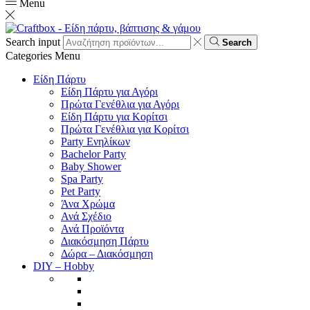
Menu
Search input
Search
Categories
Menu
Είδη Πάρτυ
Είδη Πάρτυ για Αγόρι
Πρώτα Γενέθλια για Αγόρι
Είδη Πάρτυ για Κορίτσι
Πρώτα Γενέθλια για Κορίτσι
Party Ενηλίκων
Bachelor Party
Baby Shower
Spa Party
Pet Party
Άνα Χρώμα
Ανά Σχέδιο
Ανά Προϊόντα
Διακόσμηση Πάρτυ
Δώρα – Διακόσμηση
DIY – Hobby