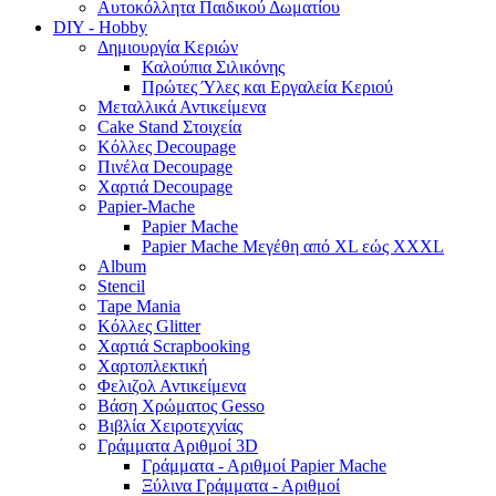
Αυτοκόλλητα Παιδικού Δωματίου
DIY - Hobby
Δημιουργία Κεριών
Καλούπια Σιλικόνης
Πρώτες Ύλες και Εργαλεία Κεριού
Μεταλλικά Αντικείμενα
Cake Stand Στοιχεία
Κόλλες Decoupage
Πινέλα Decoupage
Χαρτιά Decoupage
Papier-Mache
Papier Mache
Papier Mache Μεγέθη από XL εώς XXXL
Album
Stencil
Tape Mania
Κόλλες Glitter
Χαρτιά Scrapbooking
Χαρτοπλεκτική
Φελιζολ Αντικείμενα
Βάση Χρώματος Gesso
Βιβλία Χειροτεχνίας
Γράμματα Αριθμοί 3D
Γράμματα - Αριθμοί Papier Mache
Ξύλινα Γράμματα - Αριθμοί