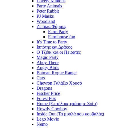
Lovely Minions
Party Animals
Peter Rabbit
PJ Masks
Woodland
Ζωάκια Φάρμας
Farm Party
Farmhouse fun
It's Time to Party
Ιππότης και Δράκος
Ο Τζέικ και οι Πειρατές
Magic Party
Ahoy There
Angry Birds
Batman Rogue Range
Cars
Chevron Γαλάζιο Χρυσό
Dragons
Fischer Price
Forest Fox
Home (Επιτέλους φτάσαμε Σπίτι)
Howdy Cowboy
Inside Out (Τα μυαλά που κουβαλάς)
Lego Movie
Nemo