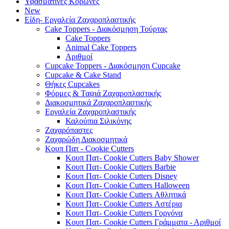
Υφασμάτινες Κορώνες
New
Είδη- Εργαλεία Ζαχαροπλαστικής
Cake Toppers - Διακόσμηση Τούρτας
Cake Toppers
Animal Cake Toppers
Αριθμοί
Cupcake Toppers - Διακόσμηση Cupcake
Cupcake & Cake Stand
Θήκες Cupcakes
Φόρμες & Ταψιά Ζαχαροπλαστικής
Διακοσμητικά Ζαχαροπλαστικής
Εργαλεία Ζαχαροπλαστικής
Καλούπια Σιλικόνης
Ζαχαρόπαστες
Ζαχαρώδη Διακοσμητικά
Κουπ Πατ - Cookie Cutters
Κουπ Πατ- Cookie Cutters Baby Shower
Κουπ Πατ- Cookie Cutters Barbie
Κουπ Πατ- Cookie Cutters Disney
Κουπ Πατ- Cookie Cutters Halloween
Κουπ Πατ- Cookie Cutters Αθλητικά
Κουπ Πατ- Cookie Cutters Αστέρια
Κουπ Πατ- Cookie Cutters Γοργόνα
Κουπ Πατ- Cookie Cutters Γράμματα - Αριθμοί