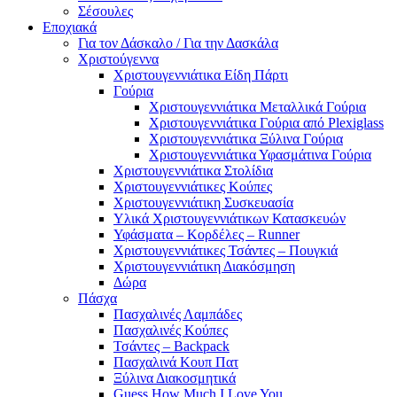
Σέσουλες
Εποχιακά
Για τον Δάσκαλο / Για την Δασκάλα
Χριστούγεννα
Χριστουγεννιάτικα Είδη Πάρτι
Γούρια
Χριστουγεννιάτικα Μεταλλικά Γούρια
Χριστουγεννιάτικα Γούρια από Plexiglass
Χριστουγεννιάτικα Ξύλινα Γούρια
Χριστουγεννιάτικα Υφασμάτινα Γούρια
Χριστουγεννιάτικα Στολίδια
Χριστουγεννιάτικες Κούπες
Χριστουγεννιάτικη Συσκευασία
Υλικά Χριστουγεννιάτικων Κατασκευών
Υφάσματα – Κορδέλες – Runner
Χριστουγεννιάτικες Τσάντες – Πουγκιά
Χριστουγεννιάτικη Διακόσμηση
Δώρα
Πάσχα
Πασχαλινές Λαμπάδες
Πασχαλινές Κούπες
Τσάντες – Backpack
Πασχαλινά Κουπ Πατ
Ξύλινα Διακοσμητικά
Guess How Much I Love You