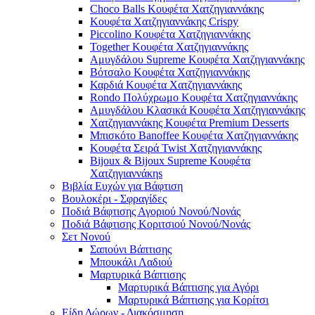
Choco Balls Κουφέτα Χατζηγιαννάκης
Κουφέτα Χατζηγιαννάκης Crispy
Piccolino Κουφέτα Χατζηγιαννάκης
Together Κουφέτα Χατζηγιαννάκης
Αμυγδάλου Supreme Κουφέτα Χατζηγιαννάκης
Βότσαλο Κουφέτα Χατζηγιαννάκης
Καρδιά Κουφέτα Χατζηγιαννάκης
Rondo Πολύχρωμο Κουφέτα Χατζηγιαννάκης
Αμυγδάλου Κλασικά Κουφέτα Χατζηγιαννάκης
Χατζηγιαννάκης Κουφέτα Premium Desserts
Μπισκότο Banoffee Κουφέτα Χατζηγιαννάκης
Κουφέτα Σειρά Twist Χατζηγιαννάκης
Bijoux & Bijoux Supreme Κουφέτα
Χατζηγιαννάκηs
Βιβλία Ευχών για Βάφτιση
Βουλοκέρι - Σφραγίδες
Ποδιά Βάφτισης Αγοριού Νονού/Νονάς
Ποδιά Βάφτισης Κοριτσιού Νονού/Νονάς
Σετ Νονού
Σαπούνι Βάπτισης
Μπουκάλι Λαδιού
Μαρτυρικά Βάπτισης
Μαρτυρικά Βάπτισης για Αγόρι
Μαρτυρικά Βάπτισης για Κορίτσι
Είδη Δώρων - Διακόσμηση