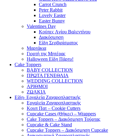
Carrot Crunch
Peter Rabbit
Lovely Easter
Easter Bunny
Valentines Day
Κούπες Aγίου Βαλεντίνου
Διακόσμηση
Είδη Σερβιρίσματος
Μαρτάκια
Γιορτή της Μητέρας
Halloween Είδη Πάρτυ!
Cake Toppers
BABY COLLECTION
ΠΡΩΤΑ ΓΕΝΕΘΛΙΑ
WEDDING COLLECTION
ΑΡΙΘΜΟΙ
ΖΩΑΚΙΑ
Είδη- Εργαλεία Ζαχαροπλαστικής
Εργαλεία Ζαχαροπλαστικής
Κουπ Πατ – Cookie Cutters
Cupcake Cases (Θήκες) – Wrappers
Cake Toppers – Διακόσμηση Τούρτας
Cupcake & Cake Stand
Cupcake Toppers – Διακόσμηση Cupcake
Διακοσμητικά Ζαχαροπλαστικής