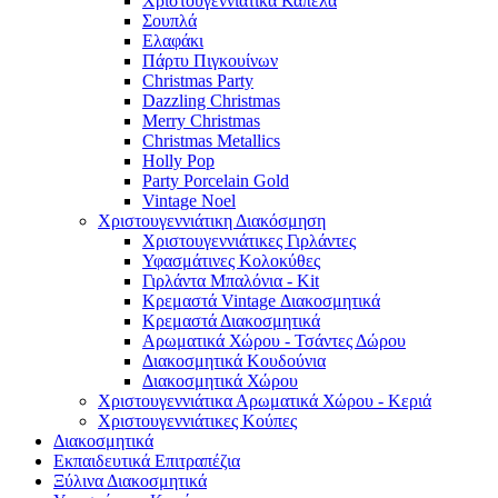
Χριστουγεννιάτικα Καπέλα
Σουπλά
Ελαφάκι
Πάρτυ Πιγκουίνων
Christmas Party
Dazzling Christmas
Merry Christmas
Christmas Metallics
Holly Pop
Party Porcelain Gold
Vintage Noel
Χριστουγεννιάτικη Διακόσμηση
Χριστουγεννιάτικες Γιρλάντες
Υφασμάτινες Κολοκύθες
Γιρλάντα Μπαλόνια - Kit
Κρεμαστά Vintage Διακοσμητικά
Κρεμαστά Διακοσμητικά
Αρωματικά Χώρου - Τσάντες Δώρου
Διακοσμητικά Κουδούνια
Διακοσμητικά Χώρου
Χριστουγεννιάτικα Αρωματικά Χώρου - Κεριά
Χριστουγεννιάτικες Κούπες
Διακοσμητικά
Εκπαιδευτικά Επιτραπέζια
Ξύλινα Διακοσμητικά