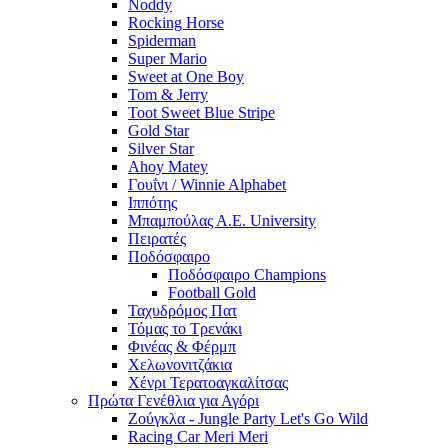
Noddy
Rocking Horse
Spiderman
Super Mario
Sweet at One Boy
Tom & Jerry
Toot Sweet Blue Stripe
Gold Star
Silver Star
Ahoy Matey
Γουΐνι / Winnie Alphabet
Ιππότης
Μπαμπούλας Α.Ε. University
Πειρατές
Ποδόσφαιρο
Ποδόσφαιρο Champions
Football Gold
Ταχυδρόμος Πατ
Τόμας το Τρενάκι
Φινέας & Φέρμπ
Χελωνονιτζάκια
Χένρι Τερατοαγκαλίτσας
Πρώτα Γενέθλια για Αγόρι
Ζούγκλα - Jungle Party Let's Go Wild
Racing Car Meri Meri