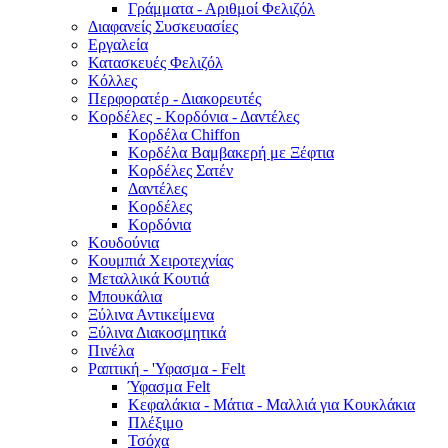
Γράμματα - Αριθμοί Φελιζόλ
Διαφανείς Συσκευασίες
Εργαλεία
Κατασκευές Φελιζόλ
Κόλλες
Περφορατέρ - Διακορευτές
Κορδέλες - Κορδόνια - Δαντέλες
Κορδέλα Chiffon
Κορδέλα Βαμβακερή με Ξέφτια
Κορδέλες Σατέν
Δαντέλες
Κορδέλες
Κορδόνια
Κουδούνια
Κουμπιά Χειροτεχνίας
Μεταλλικά Κουτιά
Μπουκάλια
Ξύλινα Αντικείμενα
Ξύλινα Διακοσμητικά
Πινέλα
Ραπτική - 'Υφασμα - Felt
Ύφασμα Felt
Κεφαλάκια - Μάτια - Μαλλιά για Κουκλάκια
Πλέξιμο
Τσόχα