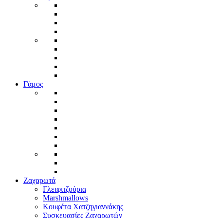
Γάμος
Ζαχαρωτά
Γλειφιτζούρια
Marshmallows
Κουφέτα Χατζηγιαννάκης
Συσκευασίες Ζαχαρωτών