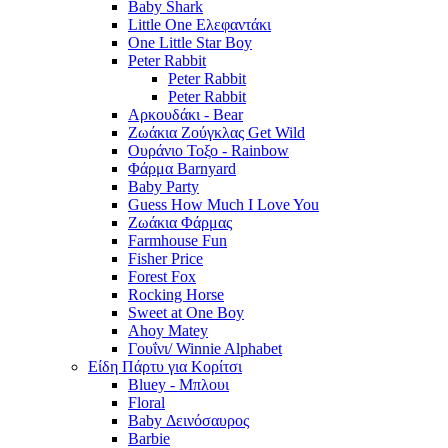
Baby Shark
Little One Ελεφαντάκι
One Little Star Boy
Peter Rabbit
Peter Rabbit
Peter Rabbit
Αρκουδάκι - Bear
Ζωάκια Ζούγκλας Get Wild
Ουράνιο Τοξο - Rainbow
Φάρμα Barnyard
Baby Party
Guess How Much I Love You
Ζωάκια Φάρμας
Farmhouse Fun
Fisher Price
Forest Fox
Rocking Horse
Sweet at One Boy
Ahoy Matey
Γουΐνι/ Winnie Alphabet
Είδη Πάρτυ για Κορίτσι
Bluey - Μπλουι
Floral
Baby Δεινόσαυρος
Barbie