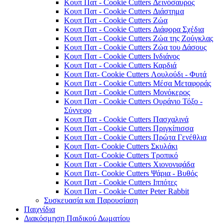
Κουπ Πατ - Cookie Cutters Δεινόσαυρος
Κουπ Πατ - Cookie Cutters Διάστημα
Κουπ Πατ - Cookie Cutters Ζώα
Κουπ Πατ - Cookie Cutters Διάφορα Σχέδια
Κουπ Πατ - Cookie Cutters Ζώα της Ζούγκλας
Κουπ Πατ - Cookie Cutters Ζώα του Δάσους
Κουπ Πατ - Cookie Cutters Ινδιάνος
Κουπ Πατ - Cookie Cutters Καρδιά
Κουπ Πατ- Cookie Cutters Λουλούδι - Φυτά
Κουπ Πατ - Cookie Cutters Μέσα Μεταφοράς
Κουπ Πατ - Cookie Cutters Μονόκερος
Κουπ Πατ - Cookie Cutters Ουράνιο Τόξο -
Σύννεφο
Κουπ Πατ - Cookie Cutters Πασχαλινά
Κουπ Πατ - Cookie Cutters Πριγκίπισσα
Κουπ Πατ - Cookie Cutters Πρώτα Γενέθλια
Κουπ Πατ- Cookie Cutters Σκυλάκι
Κουπ Πατ- Cookie Cutters Τροπικό
Κουπ Πατ - Cookie Cutters Χιονονιφάδα
Κουπ Πατ- Cookie Cutters Ψάρια - Βυθός
Κουπ Πατ - Cookie Cutters Ιππότες
Κουπ Πατ - Cookie Cutter Peter Rabbit
Συσκευασία και Παρουσίαση
Παιχνίδια
Διακόσμηση Παιδικού Δωματίου