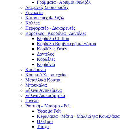
Γράμματα - Αριθμοί Φελιζόλ
Διαφανείς Συσκευασίες
Εργαλεία
Κατασκευές Φελιζόλ
Κόλλες
Περφορατέρ - Διακορευτές
Κορδέλες - Κορδόνια - Δαντέλες
Κορδέλα Chiffon
Κορδέλα Βαμβακερή με Ξέφτια
Κορδέλες Σατέν
Δαντέλες
Κορδέλες
Κορδόνια
Κουδούνια
Κουμπιά Χειροτεχνίας
Μεταλλικά Κουτιά
Μπουκάλια
Ξύλινα Αντικείμενα
Ξύλινα Διακοσμητικά
Πινέλα
Ραπτική - 'Υφασμα - Felt
Ύφασμα Felt
Κεφαλάκια - Μάτια - Μαλλιά για Κουκλάκια
Πλέξιμο
Τσόχα