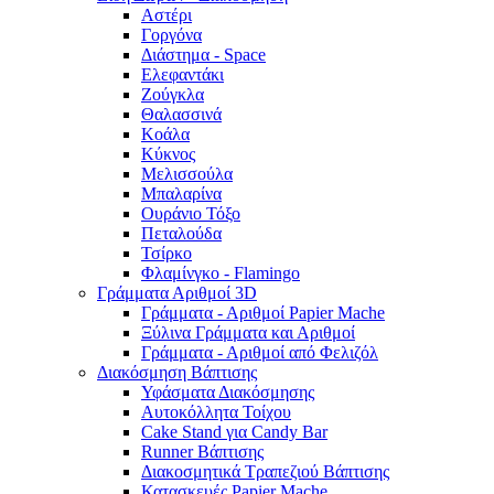
Αστέρι
Γοργόνα
Διάστημα - Space
Ελεφαντάκι
Ζούγκλα
Θαλασσινά
Κοάλα
Κύκνος
Μελισσούλα
Μπαλαρίνα
Ουράνιο Τόξο
Πεταλούδα
Τσίρκο
Φλαμίνγκο - Flamingo
Γράμματα Αριθμοί 3D
Γράμματα - Αριθμοί Papier Mache
Ξύλινα Γράμματα και Αριθμοί
Γράμματα - Αριθμοί από Φελιζόλ
Διακόσμηση Βάπτισης
Υφάσματα Διακόσμησης
Αυτοκόλλητα Τοίχου
Cake Stand για Candy Bar
Runner Βάπτισης
Διακοσμητικά Τραπεζιού Βάπτισης
Κατασκευές Papier Mache