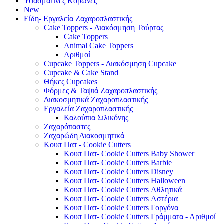
Υφασμάτινες Κορώνες
New
Είδη- Εργαλεία Ζαχαροπλαστικής
Cake Toppers - Διακόσμηση Τούρτας
Cake Toppers
Animal Cake Toppers
Αριθμοί
Cupcake Toppers - Διακόσμηση Cupcake
Cupcake & Cake Stand
Θήκες Cupcakes
Φόρμες & Ταψιά Ζαχαροπλαστικής
Διακοσμητικά Ζαχαροπλαστικής
Εργαλεία Ζαχαροπλαστικής
Καλούπια Σιλικόνης
Ζαχαρόπαστες
Ζαχαρώδη Διακοσμητικά
Κουπ Πατ - Cookie Cutters
Κουπ Πατ- Cookie Cutters Baby Shower
Κουπ Πατ- Cookie Cutters Barbie
Κουπ Πατ- Cookie Cutters Disney
Κουπ Πατ- Cookie Cutters Halloween
Κουπ Πατ- Cookie Cutters Αθλητικά
Κουπ Πατ- Cookie Cutters Αστέρια
Κουπ Πατ- Cookie Cutters Γοργόνα
Κουπ Πατ- Cookie Cutters Γράμματα - Αριθμοί