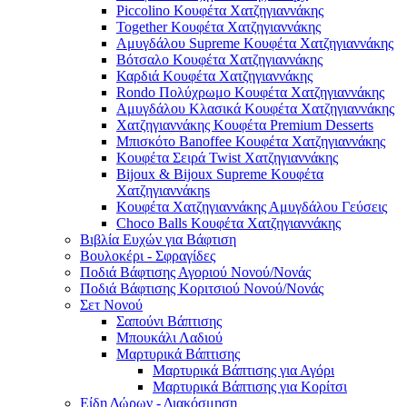
Piccolino Κουφέτα Χατζηγιαννάκης
Together Κουφέτα Χατζηγιαννάκης
Αμυγδάλου Supreme Κουφέτα Χατζηγιαννάκης
Βότσαλο Κουφέτα Χατζηγιαννάκης
Καρδιά Κουφέτα Χατζηγιαννάκης
Rondo Πολύχρωμο Κουφέτα Χατζηγιαννάκης
Αμυγδάλου Κλασικά Κουφέτα Χατζηγιαννάκης
Χατζηγιαννάκης Κουφέτα Premium Desserts
Μπισκότο Banoffee Κουφέτα Χατζηγιαννάκης
Κουφέτα Σειρά Twist Χατζηγιαννάκης
Bijoux & Bijoux Supreme Κουφέτα
Χατζηγιαννάκηs
Κουφέτα Χατζηγιαννάκης Αμυγδάλου Γεύσεις
Choco Balls Κουφέτα Χατζηγιαννάκης
Βιβλία Ευχών για Βάφτιση
Βουλοκέρι - Σφραγίδες
Ποδιά Βάφτισης Αγοριού Νονού/Νονάς
Ποδιά Βάφτισης Κοριτσιού Νονού/Νονάς
Σετ Νονού
Σαπούνι Βάπτισης
Μπουκάλι Λαδιού
Μαρτυρικά Βάπτισης
Μαρτυρικά Βάπτισης για Αγόρι
Μαρτυρικά Βάπτισης για Κορίτσι
Είδη Δώρων - Διακόσμηση