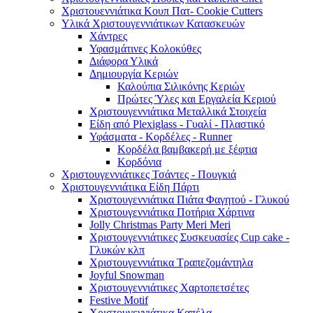
Χριστουεννιάτικα Κουπ Πατ- Cookie Cutters
Υλικά Χριστουγεννιάτικων Κατασκευών
Χάντρες
Υφασμάτινες Κολοκύθες
Διάφορα Υλικά
Δημιουργία Κεριών
Καλούπια Σιλικόνης Κεριών
Πρώτες Ύλες και Εργαλεία Κεριού
Χριστουγεννιάτικα Μεταλλικά Στοιχεία
Είδη από Plexiglass - Γυαλί - Πλαστικό
Υφάσματα - Κορδέλες - Runner
Κορδέλα βαμβακερή με ξέφτια
Κορδόνια
Χριστουγεννιάτικες Τσάντες - Πουγκιά
Χριστουγεννιάτικα Είδη Πάρτι
Χριστουγεννιάτικα Πιάτα Φαγητού - Γλυκού
Χριστουγεννιάτικα Ποτήρια Χάρτινα
Jolly Christmas Party Meri Meri
Χριστουγεννιάτικες Συσκευασίες Cup cake -
Γλυκών κλπ
Χριστουγεννιάτικα Τραπεζομάντηλα
Joyful Snowman
Χριστουγεννιάτικες Χαρτοπετσέτες
Festive Motif
Χριστουγεννιάτικα Καπέλα