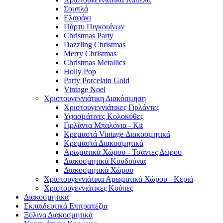
Σουπλά
Ελαφάκι
Πάρτυ Πιγκουίνων
Christmas Party
Dazzling Christmas
Merry Christmas
Christmas Metallics
Holly Pop
Party Porcelain Gold
Vintage Noel
Χριστουγεννιάτικη Διακόσμηση
Χριστουγεννιάτικες Γιρλάντες
Υφασμάτινες Κολοκύθες
Γιρλάντα Μπαλόνια - Kit
Κρεμαστά Vintage Διακοσμητικά
Κρεμαστά Διακοσμητικά
Αρωματικά Χώρου - Τσάντες Δώρου
Διακοσμητικά Κουδούνια
Διακοσμητικά Χώρου
Χριστουγεννιάτικα Αρωματικά Χώρου - Κεριά
Χριστουγεννιάτικες Κούπες
Διακοσμητικά
Εκπαιδευτικά Επιτραπέζια
Ξύλινα Διακοσμητικά