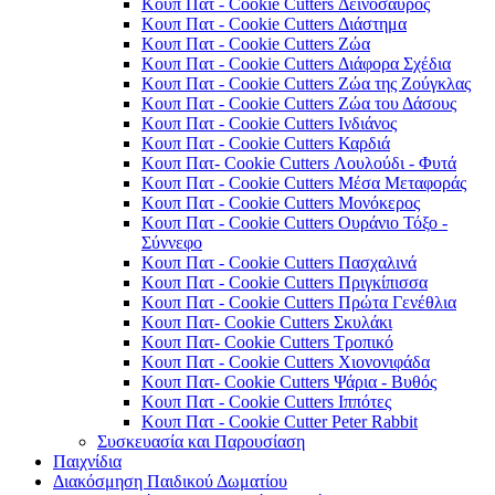
Κουπ Πατ - Cookie Cutters Δεινόσαυρος
Κουπ Πατ - Cookie Cutters Διάστημα
Κουπ Πατ - Cookie Cutters Ζώα
Κουπ Πατ - Cookie Cutters Διάφορα Σχέδια
Κουπ Πατ - Cookie Cutters Ζώα της Ζούγκλας
Κουπ Πατ - Cookie Cutters Ζώα του Δάσους
Κουπ Πατ - Cookie Cutters Ινδιάνος
Κουπ Πατ - Cookie Cutters Καρδιά
Κουπ Πατ- Cookie Cutters Λουλούδι - Φυτά
Κουπ Πατ - Cookie Cutters Μέσα Μεταφοράς
Κουπ Πατ - Cookie Cutters Μονόκερος
Κουπ Πατ - Cookie Cutters Ουράνιο Τόξο -
Σύννεφο
Κουπ Πατ - Cookie Cutters Πασχαλινά
Κουπ Πατ - Cookie Cutters Πριγκίπισσα
Κουπ Πατ - Cookie Cutters Πρώτα Γενέθλια
Κουπ Πατ- Cookie Cutters Σκυλάκι
Κουπ Πατ- Cookie Cutters Τροπικό
Κουπ Πατ - Cookie Cutters Χιονονιφάδα
Κουπ Πατ- Cookie Cutters Ψάρια - Βυθός
Κουπ Πατ - Cookie Cutters Ιππότες
Κουπ Πατ - Cookie Cutter Peter Rabbit
Συσκευασία και Παρουσίαση
Παιχνίδια
Διακόσμηση Παιδικού Δωματίου