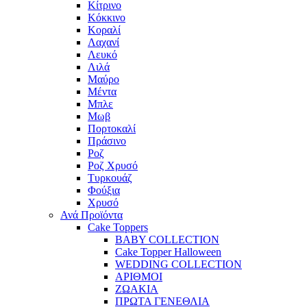
Κίτρινο
Κόκκινο
Κοραλί
Λαχανί
Λευκό
Λιλά
Μαύρο
Μέντα
Μπλε
Μωβ
Πορτοκαλί
Πράσινο
Ροζ
Ροζ Χρυσό
Τυρκουάζ
Φούξια
Χρυσό
Ανά Προϊόντα
Cake Toppers
BABY COLLECTION
Cake Topper Halloween
WEDDING COLLECTION
ΑΡΙΘΜΟΙ
ΖΩΑΚΙΑ
ΠΡΩΤΑ ΓΕΝΕΘΛΙΑ