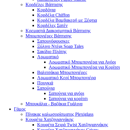
Κορδέλες Βάπτισης
Κορδόνια
Κορδέλα Chiffon
Κορδέλα Βαμβακερή με Ξέφτια
Κορδέλες Σατέν
Κρεμαστά Διακοσμητικά Βάπτισης
Μπομπονιέρες Βάπτισης
Σαπουνόφουσκες
Ξύλινο Ντέφι Soap Tales
Σακίδιο Πλάτης
Αρωματικό
Αρωματικό Μπομπονιέρα για Αγόρι
Αρωματικό Μπομπονιέρα για Κορίτσι
Βαλιτσάκια Μπομπονιέρες
Αρωματικό Κερί Μπομπονιέρα
Πουγκιά
Σαπούνια
Σαπούνια για αγόρι
Σαπούνια για κορίτσι
Μπουκάλια - Βαζάκια Γυάλινα
Γάμος
Πίνακας καλωσορίσματος Plexiglass
Κουφέτα Χατζηγιαννάκης
Κουφέτα Σειρά Twist Χατζηγιαννάκης
Κουφέτα Χατζηγιαννάκης Crispy