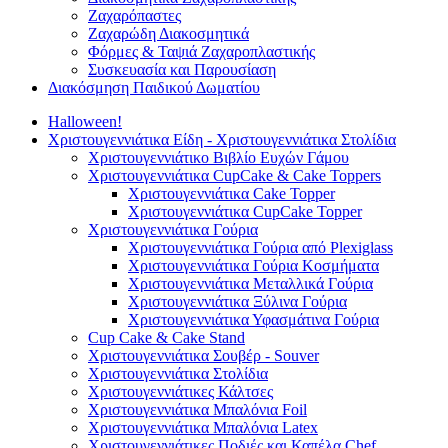
Ζαχαρόπαστες
Ζαχαρώδη Διακοσμητικά
Φόρμες & Ταψιά Ζαχαροπλαστικής
Συσκευασία και Παρουσίαση
Διακόσμηση Παιδικού Δωματίου
Halloween!
Χριστουγεννιάτικα Είδη - Χριστουγεννιάτικα Στολίδια
Χριστουγεννιάτικο Βιβλίο Ευχών Γάμου
Χριστουγεννιάτικα CupCake & Cake Toppers
Χριστουγεννιάτικα Cake Topper
Χριστουγεννιάτικα CupCake Topper
Χριστουγεννιάτικα Γούρια
Χριστουγεννιάτικα Γούρια από Plexiglass
Χριστουγεννιάτικα Γούρια Κοσμήματα
Χριστουγεννιάτικα Μεταλλικά Γούρια
Χριστουγεννιάτικα Ξύλινα Γούρια
Χριστουγεννιάτικα Υφασμάτινα Γούρια
Cup Cake & Cake Stand
Χριστουγεννιάτικα Σουβέρ - Souver
Χριστουγεννιάτικα Στολίδια
Χριστουγεννιάτικες Κάλτσες
Χριστουγεννιάτικα Μπαλόνια Foil
Χριστουγεννιάτικα Μπαλόνια Latex
Χριστουγεννιάτικες Ποδιές και Καπέλα Chef