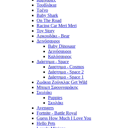
Τουβλάκια
Τρένο
Baby Shark
On The Road
Racing Car Meri Meri
Toy Story
Αρκουδάκι - Bear
Δεινόσαυροι
Baby Dinosaur
Δεινόσαυροι
Καλόσαυρος
Διάστημα - Space
Διαστημα - Cosmos
Διάστημα - Space 2
Διάστημα - Space 1
Ζωάκια Ζούγκλας Get Wild
Μπομπ Σφουγγαράκης
Σκυλάκι
Puppies
Σκυλάκι
Avengers
Fortnite - Battle Royal
Guess How Much I Love You
Hello Pets