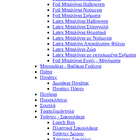
Foil Μπαλόνια Halloween
Foil Μπαλόνια Νούμερα
Foil Μπαλόνια Σχήματα
Latex Μπαλόνια Halloween
Latex Μπαλόνια Στρογγυλά
Latex Μπαλόνια Θεματικά
Latex Μπαλόνια με Νούμερα
Latex Μπαλόνι Αποκάλυψης Φύλου
Latex Μπαλόνια Ζώα
Latex Μπαλόνια με εκτυπωμένα Σχήματα
Foil Μπαλόνια Ευχές - Μηνύματα
Μπουκάλια - Βαζάκια Γυάλινα
Πιάτα
Πινιάτες
Δωράκια Πινιάτας
Πινιάτες Πάρτυ
Ποτήρια
Προσκλήσεις
Σουπλά
Τραπεζομάντηλα
Τσάντες - Σακουλάκια
Lunch Box
Πλαστικά Σακουλάκια
Τσάντες Δώρου
Χάρτινες Σακούλες