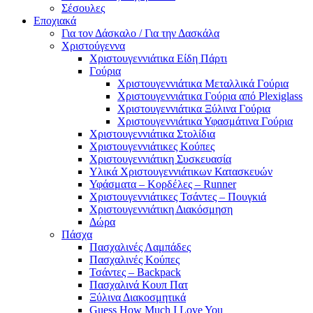
Σέσουλες
Εποχιακά
Για τον Δάσκαλο / Για την Δασκάλα
Χριστούγεννα
Χριστουγεννιάτικα Είδη Πάρτι
Γούρια
Χριστουγεννιάτικα Μεταλλικά Γούρια
Χριστουγεννιάτικα Γούρια από Plexiglass
Χριστουγεννιάτικα Ξύλινα Γούρια
Χριστουγεννιάτικα Υφασμάτινα Γούρια
Χριστουγεννιάτικα Στολίδια
Χριστουγεννιάτικες Κούπες
Χριστουγεννιάτικη Συσκευασία
Υλικά Χριστουγεννιάτικων Κατασκευών
Υφάσματα – Κορδέλες – Runner
Χριστουγεννιάτικες Τσάντες – Πουγκιά
Χριστουγεννιάτικη Διακόσμηση
Δώρα
Πάσχα
Πασχαλινές Λαμπάδες
Πασχαλινές Κούπες
Τσάντες – Backpack
Πασχαλινά Κουπ Πατ
Ξύλινα Διακοσμητικά
Guess How Much I Love You