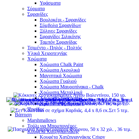
Υφάσματα
Σύρματα
Σφραγίδες
Βουλοκέρι - Σφραγίδες
Σύμβολα Σφραγίδων
Ξύλινες Σφραγίδες
Σφραγίδες Σιλικόνης
Ταμπόν Σφραγίδας
Τσιμέντο - Πηλός - Πολτός
Υλικά Χειροτεχνίας
Χρώματα
Χρώματα Chalk Paint
Χρώματα Ακρυλικά
Μαγνητικά Χρώματα
Χρώματα Γυαλιού
Χρώματα Μαυροπίνακα - Chalk
Χρώματα Μεταλλικά
Χρώματα Υφάσματος
Χρώματα Φωσφοριζέ
Ψηφίδες
Βάπτιση
Marshmallows
Τούλι για Μπομπονιέρες
Κουφέτα Χατζηγιαννάκης
Κουφέτα Χατζηγιαννάκης Crispy