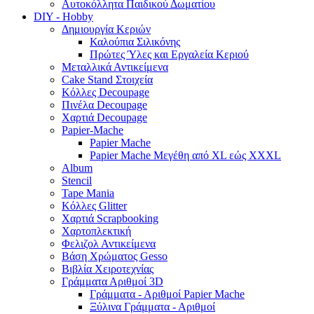
Αυτοκόλλητα Παιδικού Δωματίου
DIY - Hobby
Δημιουργία Κεριών
Καλούπια Σιλικόνης
Πρώτες Ύλες και Εργαλεία Κεριού
Μεταλλικά Αντικείμενα
Cake Stand Στοιχεία
Κόλλες Decoupage
Πινέλα Decoupage
Χαρτιά Decoupage
Papier-Mache
Papier Mache
Papier Mache Μεγέθη από XL εώς XXXL
Album
Stencil
Tape Mania
Κόλλες Glitter
Χαρτιά Scrapbooking
Χαρτοπλεκτική
Φελιζολ Αντικείμενα
Βάση Χρώματος Gesso
Βιβλία Χειροτεχνίας
Γράμματα Αριθμοί 3D
Γράμματα - Αριθμοί Papier Mache
Ξύλινα Γράμματα - Αριθμοί