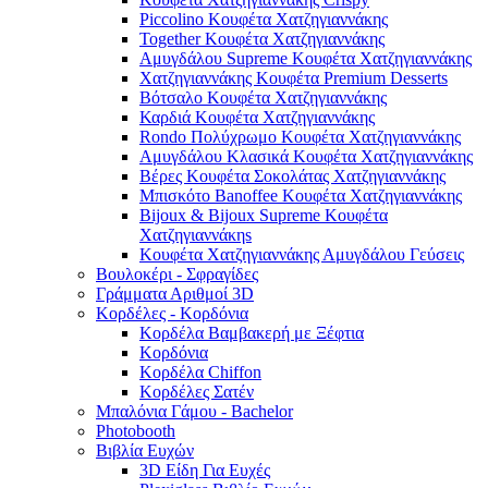
Piccolino Κουφέτα Χατζηγιαννάκης
Together Κουφέτα Χατζηγιαννάκης
Αμυγδάλου Supreme Κουφέτα Χατζηγιαννάκης
Χατζηγιαννάκης Κουφέτα Premium Desserts
Βότσαλο Κουφέτα Χατζηγιαννάκης
Καρδιά Κουφέτα Χατζηγιαννάκης
Rondo Πολύχρωμο Κουφέτα Χατζηγιαννάκης
Αμυγδάλου Κλασικά Κουφέτα Χατζηγιαννάκης
Βέρες Κουφέτα Σοκολάτας Χατζηγιαννάκης
Μπισκότο Banoffee Κουφέτα Χατζηγιαννάκης
Bijoux & Bijoux Supreme Κουφέτα
Χατζηγιαννάκηs
Κουφέτα Χατζηγιαννάκης Αμυγδάλου Γεύσεις
Βουλοκέρι - Σφραγίδες
Γράμματα Αριθμοί 3D
Κορδέλες - Κορδόνια
Κορδέλα Βαμβακερή με Ξέφτια
Κορδόνια
Κορδέλα Chiffon
Κορδέλες Σατέν
Μπαλόνια Γάμου - Bachelor
Photobooth
Βιβλία Ευχών
3D Είδη Για Ευχές