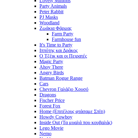
Lovely Minions
Party Animals
Peter Rabbit
PJ Masks
Woodland
Ζωάκια Φάρμας
Farm Party
Farmhouse fun
It's Time to Party
Ιππότης και Δράκος
Ο Τζέικ και οι Πειρατές
Magic Party
Ahoy There
Angry Birds
Batman Rogue Range
Cars
Chevron Γαλάζιο Χρυσό
Dragons
Fischer Price
Forest Fox
Home (Επιτέλους φτάσαμε Σπίτι)
Howdy Cowboy
Inside Out (Τα μυαλά που κουβαλάς)
Lego Movie
Nemo