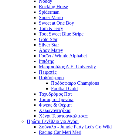
Noddy
Rocking Horse
Spiderman
Super Mario
Sweet at One Boy
Tom & Jerry
Toot Sweet Blue Stripe
Gold Star
Silver Star
Ahoy Matey
Γουΐνι / Winnie Alphabet
Ιππότης
Μπαμπούλας Α.Ε. University
Πειρατές
Ποδόσφαιρο
Ποδόσφαιρο Champions
Football Gold
Ταχυδρόμος Πατ
Τόμας το Τρενάκι
Φινέας & Φέρμπ
Χελωνονιτζάκια
Χένρι Τερατοαγκαλίτσας
Πρώτα Γενέθλια για Αγόρι
Ζούγκλα - Jungle Party Let's Go Wild
Racing Car Meri Meri