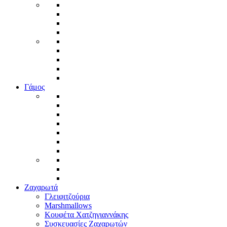
Γάμος
Ζαχαρωτά
Γλειφιτζούρια
Marshmallows
Κουφέτα Χατζηγιαννάκης
Συσκευασίες Ζαχαρωτών