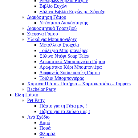
Plexiglass Βιβλίο Ευχών
Βιβλίο Ευχών
Ξύλινα Βιβλία Ευχών με Χάραξη
Διακόσμηση Γάμου
Υφάσματα Διακόσμησης
Διακοσμητικά Τραπεζιού
Στέφανα Γάμου
Υλικά για Μπομπονιέρες
Μεταλλικά Στοιχεία
Τούλι για Μπομπονιέρες
Ξύλινο Ντέφι Soap Tales
Αρωματικό Μπομπονιέρα Γάμου
Αρωματικό Κέρι Μπομπονιέρα
Διαφανείς Συσκευασίες Γάμου
Τούλια Μπομπονιέρας
Χάρτινα Πιάτα - Ποτήρια – Χαρτοπετσέτες- Toppers
Bachelor Party
Είδη Πάρτυ
Pet Party
Πάρτυ για τη Γάτα μας !
Πάρτυ για το Σκύλο μας !
Ανά Σχέδιο
Καρό
Πουά
Φλοράλ