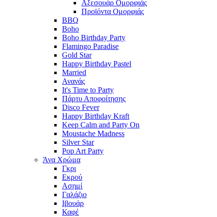
Αξεσουάρ Ομορφιάς
Προϊόντα Ομορφιάς
BBQ
Boho
Boho Birthday Party
Flamingo Paradise
Gold Star
Happy Birthday Pastel
Married
Ανανάς
It's Time to Party
Πάρτυ Αποφοίτησης
Disco Fever
Happy Birthday Kraft
Keep Calm and Party On
Moustache Madness
Silver Star
Pop Art Party
Άνα Χρώμα
Γκρι
Εκρού
Ασημί
Γαλάζιο
Ιβουάρ
Καφέ