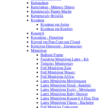
Καλαμάκια
Καπελάκια - Μάσκες Πάρτυ
Κατασκευές Papier Mache
Κατασκευές Φελιζόλ
Κεράκια
Κεράκια για Αγόρι
Κεράκια για Κορίτσι
Κομφετί
Κουτάλια - Πιρούνια
Κουτιά για Pop-Corn και Γλυκά
Κύπελλα Παγωτού - Ζαχαρωτών
Μπαλόνια
Balloon Frame
Γιρλάντα Μπαλόνια Latex - Kit
Τρόμπες Μπαλονιών
Foil Μπαλόνια Ζώα
Foil Μπαλόνια Ήρωες
Foil Μπαλόνια Λέξεις
Latex Μπαλόνια Μονόχρωμα
Latex Μπαλόνια Πουά - Καρδιές
Latex Μπαλόνια Ευχές - Μηνύματα
Latex Μπαλόνια Baby Shower
Latex Μπαλόνια Κομφετί ή Πομ Πομ
Latex Μπαλόνια Γάμου - Bachelor
Foil Μπαλόνι Γράμματα