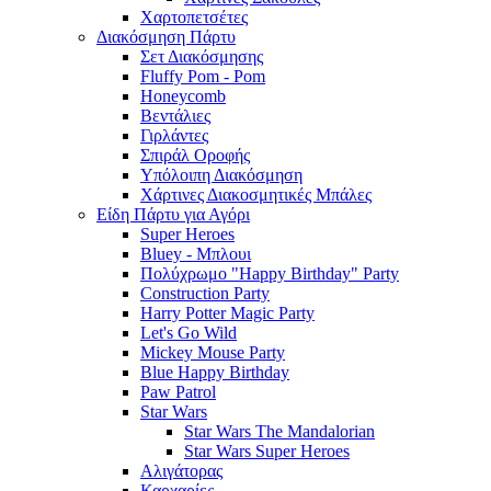
Χαρτοπετσέτες
Διακόσμηση Πάρτυ
Σετ Διακόσμησης
Fluffy Pom - Pom
Honeycomb
Βεντάλιες
Γιρλάντες
Σπιράλ Οροφής
Υπόλοιπη Διακόσμηση
Χάρτινες Διακοσμητικές Μπάλες
Είδη Πάρτυ για Αγόρι
Super Heroes
Bluey - Μπλουι
Πολύχρωμο "Happy Birthday" Party
Construction Party
Harry Potter Magic Party
Let's Go Wild
Mickey Mouse Party
Blue Happy Birthday
Paw Patrol
Star Wars
Star Wars The Mandalorian
Star Wars Super Heroes
Αλιγάτορας
Καρχαρίες