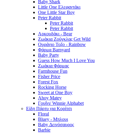
Baby Shark
Little One Ελεφαντάκι
One Little Star Boy
Peter Rabbit
Peter Rabbit
Peter Rabbit
Αρκουδάκι - Bear
Ζωάκια Ζούγκλας Get Wild
Ουράνιο Τοξο - Rainbow
Φάρμα Barnyard
Baby Party
Guess How Much I Love You
Ζωάκια Φάρμας
Farmhouse Fun
Fisher Price
Forest Fox
Rocking Horse
Sweet at One Boy
Ahoy Matey
Γουΐνι/ Winnie Alphabet
Είδη Πάρτυ για Κορίτσι
Floral
Bluey - Μπλουι
Baby Δεινόσαυρος
Barbie