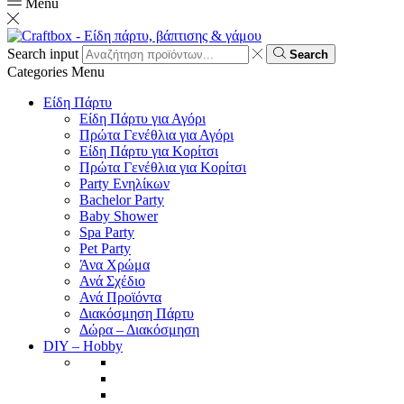
Menu
Search input
Search
Categories
Menu
Είδη Πάρτυ
Είδη Πάρτυ για Αγόρι
Πρώτα Γενέθλια για Αγόρι
Είδη Πάρτυ για Κορίτσι
Πρώτα Γενέθλια για Κορίτσι
Party Ενηλίκων
Bachelor Party
Baby Shower
Spa Party
Pet Party
Άνα Χρώμα
Ανά Σχέδιο
Ανά Προϊόντα
Διακόσμηση Πάρτυ
Δώρα – Διακόσμηση
DIY – Hobby