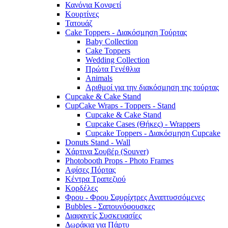
Κανόνια Κονφετί
Κουρτίνες
Τατουάζ
Cake Toppers - Διακόσμηση Τούρτας
Baby Collection
Cake Toppers
Wedding Collection
Πρώτα Γενέθλια
Animals
Αριθμοί για την διακόσμηση της τούρτας
Cupcake & Cake Stand
CupCake Wraps - Toppers - Stand
Cupcake & Cake Stand
Cupcake Cases (Θήκες) - Wrappers
Cupcake Toppers - Διακόσμηση Cupcake
Donuts Stand - Wall
Χάρτινα Σουβέρ (Souver)
Photobooth Props - Photo Frames
Αφίσες Πόρτας
Κέντρα Τραπεζιού
Κορδέλες
Φρου - Φρου Σφυρίχτρες Αναπτυσσόμενες
Bubbles - Σαπουνόφουσκες
Διαφανείς Συσκευασίες
Δωράκια για Πάρτυ