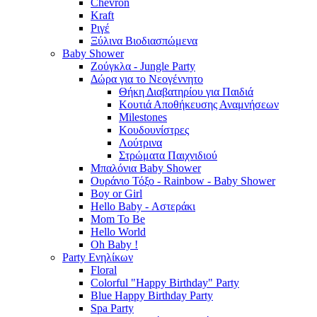
Chevron
Kraft
Ριγέ
Ξύλινα Βιοδιασπώμενα
Baby Shower
Ζούγκλα - Jungle Party
Δώρα για το Νεογέννητο
Θήκη Διαβατηρίου για Παιδιά
Κουτιά Αποθήκευσης Αναμνήσεων
Milestones
Κουδουνίστρες
Λούτρινα
Στρώματα Παιχνιδιού
Μπαλόνια Baby Shower
Ουράνιο Τόξο - Rainbow - Baby Shower
Boy or Girl
Hello Baby - Αστεράκι
Mom To Be
Hello World
Oh Baby !
Party Ενηλίκων
Floral
Colorful "Happy Birthday" Party
Blue Happy Birthday Party
Spa Party