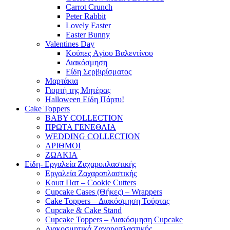
Carrot Crunch
Peter Rabbit
Lovely Easter
Easter Bunny
Valentines Day
Κούπες Aγίου Βαλεντίνου
Διακόσμηση
Είδη Σερβιρίσματος
Μαρτάκια
Γιορτή της Μητέρας
Halloween Είδη Πάρτυ!
Cake Toppers
BABY COLLECTION
ΠΡΩΤΑ ΓΕΝΕΘΛΙΑ
WEDDING COLLECTION
ΑΡΙΘΜΟΙ
ΖΩΑΚΙΑ
Είδη- Εργαλεία Ζαχαροπλαστικής
Εργαλεία Ζαχαροπλαστικής
Κουπ Πατ – Cookie Cutters
Cupcake Cases (Θήκες) – Wrappers
Cake Toppers – Διακόσμηση Τούρτας
Cupcake & Cake Stand
Cupcake Toppers – Διακόσμηση Cupcake
Διακοσμητικά Ζαχαροπλαστικής