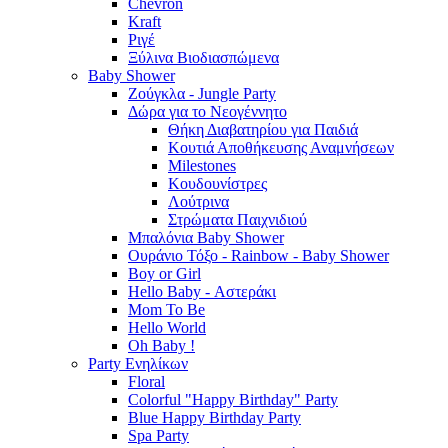
Chevron
Kraft
Ριγέ
Ξύλινα Βιοδιασπώμενα
Baby Shower
Ζούγκλα - Jungle Party
Δώρα για το Νεογέννητο
Θήκη Διαβατηρίου για Παιδιά
Κουτιά Αποθήκευσης Αναμνήσεων
Milestones
Κουδουνίστρες
Λούτρινα
Στρώματα Παιχνιδιού
Μπαλόνια Baby Shower
Ουράνιο Τόξο - Rainbow - Baby Shower
Boy or Girl
Hello Baby - Αστεράκι
Mom To Be
Hello World
Oh Baby !
Party Ενηλίκων
Floral
Colorful "Happy Birthday" Party
Blue Happy Birthday Party
Spa Party