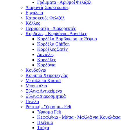
Γράμματα - Αριθμοί Φελιζόλ
Διαφανείς Συσκευασίες
Εργαλεία
Κατασκευές Φελιζόλ
Κόλλες
Περφορατέρ - Διακορευτές
Κορδέλες - Κορδόνια - Δαντέλες
Κορδέλα Βαμβακερή με Ξέφτια
Κορδέλα Chiffon
Κορδέλες Σατέν
Δαντέλες
Κορδέλες
Κορδόνια
Κουδούνια
Κουμπιά Χειροτεχνίας
Μεταλλικά Κουτιά
Μπουκάλια
Ξύλινα Αντικείμενα
Ξύλινα Διακοσμητικά
Πινέλα
Ραπτική - 'Υφασμα - Felt
Ύφασμα Felt
Κεφαλάκια - Μάτια - Μαλλιά για Κουκλάκια
Πλέξιμο
Τσόχα