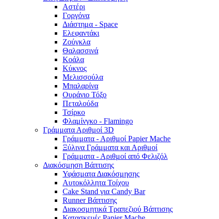
Αστέρι
Γοργόνα
Διάστημα - Space
Ελεφαντάκι
Ζούγκλα
Θαλασσινά
Κοάλα
Κύκνος
Μελισσούλα
Μπαλαρίνα
Ουράνιο Τόξο
Πεταλούδα
Τσίρκο
Φλαμίνγκο - Flamingo
Γράμματα Αριθμοί 3D
Γράμματα - Αριθμοί Papier Mache
Ξύλινα Γράμματα και Αριθμοί
Γράμματα - Αριθμοί από Φελιζόλ
Διακόσμηση Βάπτισης
Υφάσματα Διακόσμησης
Αυτοκόλλητα Τοίχου
Cake Stand για Candy Bar
Runner Βάπτισης
Διακοσμητικά Τραπεζιού Βάπτισης
Κατασκευές Papier Mache