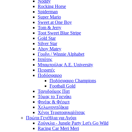
Noddy
Rocking Horse
Spiderman
Super Mario
Sweet at One Boy
Tom & Jerry
Toot Sweet Blue Stripe
Gold Star
Silver Star
Ahoy Matey
Γουΐνι / Winnie Alphabet
Ιππότης
Μπαμπούλας Α.Ε. University
Πειρατές
Ποδόσφαιρο
Ποδόσφαιρο Champions
Football Gold
Ταχυδρόμος Πατ
Τόμας το Τρενάκι
Φινέας & Φέρμπ
Χελωνονιτζάκια
Χένρι Τερατοαγκαλίτσας
Πρώτα Γενέθλια για Αγόρι
Ζούγκλα - Jungle Party Let's Go Wild
Racing Car Meri Meri