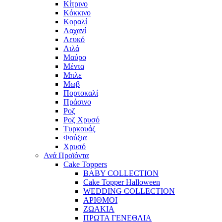
Κίτρινο
Κόκκινο
Κοραλί
Λαχανί
Λευκό
Λιλά
Μαύρο
Μέντα
Μπλε
Μωβ
Πορτοκαλί
Πράσινο
Ροζ
Ροζ Χρυσό
Τυρκουάζ
Φούξια
Χρυσό
Ανά Προϊόντα
Cake Toppers
BABY COLLECTION
Cake Topper Halloween
WEDDING COLLECTION
ΑΡΙΘΜΟΙ
ΖΩΑΚΙΑ
ΠΡΩΤΑ ΓΕΝΕΘΛΙΑ