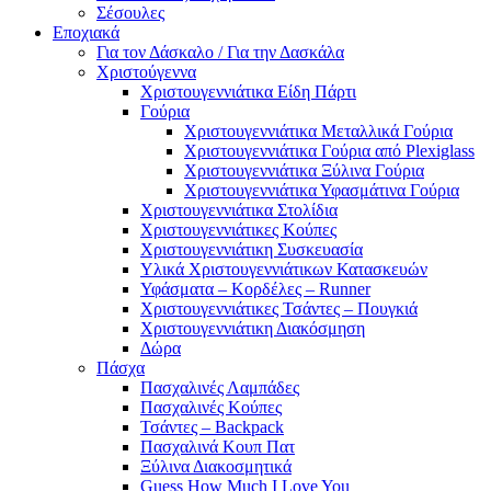
Σέσουλες
Εποχιακά
Για τον Δάσκαλο / Για την Δασκάλα
Χριστούγεννα
Χριστουγεννιάτικα Είδη Πάρτι
Γούρια
Χριστουγεννιάτικα Μεταλλικά Γούρια
Χριστουγεννιάτικα Γούρια από Plexiglass
Χριστουγεννιάτικα Ξύλινα Γούρια
Χριστουγεννιάτικα Υφασμάτινα Γούρια
Χριστουγεννιάτικα Στολίδια
Χριστουγεννιάτικες Κούπες
Χριστουγεννιάτικη Συσκευασία
Υλικά Χριστουγεννιάτικων Κατασκευών
Υφάσματα – Κορδέλες – Runner
Χριστουγεννιάτικες Τσάντες – Πουγκιά
Χριστουγεννιάτικη Διακόσμηση
Δώρα
Πάσχα
Πασχαλινές Λαμπάδες
Πασχαλινές Κούπες
Τσάντες – Backpack
Πασχαλινά Κουπ Πατ
Ξύλινα Διακοσμητικά
Guess How Much I Love You