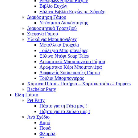
Plexiglass Βιβλίο Ευχών
Βιβλίο Ευχών
Ξύλινα Βιβλία Ευχών με Χάραξη
Διακόσμηση Γάμου
Υφάσματα Διακόσμησης
Διακοσμητικά Τραπεζιού
Στέφανα Γάμου
Υλικά για Μπομπονιέρες
Μεταλλικά Στοιχεία
Τούλι για Μπομπονιέρες
Ξύλινο Ντέφι Soap Tales
Αρωματικό Μπομπονιέρα Γάμου
Αρωματικό Κέρι Μπομπονιέρα
Διαφανείς Συσκευασίες Γάμου
Τούλια Μπομπονιέρας
Χάρτινα Πιάτα - Ποτήρια – Χαρτοπετσέτες- Toppers
Bachelor Party
Είδη Πάρτυ
Pet Party
Πάρτυ για τη Γάτα μας !
Πάρτυ για το Σκύλο μας !
Ανά Σχέδιο
Καρό
Πουά
Φλοράλ