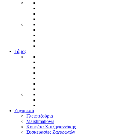
Γάμος
Ζαχαρωτά
Γλειφιτζούρια
Marshmallows
Κουφέτα Χατζηγιαννάκης
Συσκευασίες Ζαχαρωτών