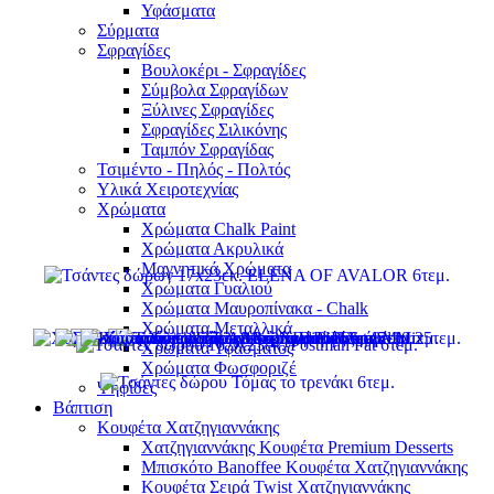
Υφάσματα
Σύρματα
Σφραγίδες
Βουλοκέρι - Σφραγίδες
Σύμβολα Σφραγίδων
Ξύλινες Σφραγίδες
Σφραγίδες Σιλικόνης
Ταμπόν Σφραγίδας
Τσιμέντο - Πηλός - Πολτός
Υλικά Χειροτεχνίας
Χρώματα
Χρώματα Chalk Paint
Χρώματα Ακρυλικά
Μαγνητικά Χρώματα
Χρώματα Γυαλιού
Χρώματα Μαυροπίνακα - Chalk
Χρώματα Μεταλλικά
Χρώματα Υφάσματος
Χρώματα Φωσφοριζέ
Ψηφίδες
Βάπτιση
Κουφέτα Χατζηγιαννάκης
Χατζηγιαννάκης Κουφέτα Premium Desserts
Μπισκότο Banoffee Κουφέτα Χατζηγιαννάκης
Κουφέτα Σειρά Twist Χατζηγιαννάκης