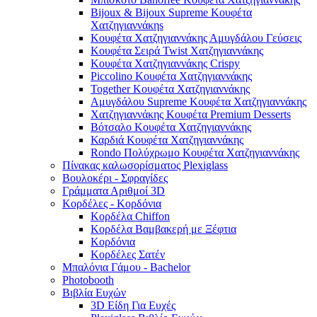
Bijoux & Bijoux Supreme Κουφέτα
Χατζηγιαννάκηs
Κουφέτα Χατζηγιαννάκης Αμυγδάλου Γεύσεις
Κουφέτα Σειρά Twist Χατζηγιαννάκης
Κουφέτα Χατζηγιαννάκης Crispy
Piccolino Κουφέτα Χατζηγιαννάκης
Together Κουφέτα Χατζηγιαννάκης
Αμυγδάλου Supreme Κουφέτα Χατζηγιαννάκης
Χατζηγιαννάκης Κουφέτα Premium Desserts
Βότσαλο Κουφέτα Χατζηγιαννάκης
Καρδιά Κουφέτα Χατζηγιαννάκης
Rondo Πολύχρωμο Κουφέτα Χατζηγιαννάκης
Πίνακας καλωσορίσματος Plexiglass
Βουλοκέρι - Σφραγίδες
Γράμματα Αριθμοί 3D
Κορδέλες - Κορδόνια
Κορδέλα Chiffon
Κορδέλα Βαμβακερή με Ξέφτια
Κορδόνια
Κορδέλες Σατέν
Μπαλόνια Γάμου - Bachelor
Photobooth
Βιβλία Ευχών
3D Είδη Για Ευχές