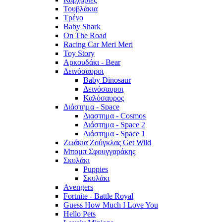
Τουβλάκια
Τρένο
Baby Shark
On The Road
Racing Car Meri Meri
Toy Story
Αρκουδάκι - Bear
Δεινόσαυροι
Baby Dinosaur
Δεινόσαυροι
Καλόσαυρος
Διάστημα - Space
Διαστημα - Cosmos
Διάστημα - Space 2
Διάστημα - Space 1
Ζωάκια Ζούγκλας Get Wild
Μπομπ Σφουγγαράκης
Σκυλάκι
Puppies
Σκυλάκι
Avengers
Fortnite - Battle Royal
Guess How Much I Love You
Hello Pets