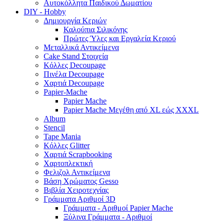
Αυτοκόλλητα Παιδικού Δωματίου
DIY - Hobby
Δημιουργία Κεριών
Καλούπια Σιλικόνης
Πρώτες Ύλες και Εργαλεία Κεριού
Μεταλλικά Αντικείμενα
Cake Stand Στοιχεία
Κόλλες Decoupage
Πινέλα Decoupage
Χαρτιά Decoupage
Papier-Mache
Papier Mache
Papier Mache Μεγέθη από XL εώς XXXL
Album
Stencil
Tape Mania
Κόλλες Glitter
Χαρτιά Scrapbooking
Χαρτοπλεκτική
Φελιζολ Αντικείμενα
Βάση Χρώματος Gesso
Βιβλία Χειροτεχνίας
Γράμματα Αριθμοί 3D
Γράμματα - Αριθμοί Papier Mache
Ξύλινα Γράμματα - Αριθμοί