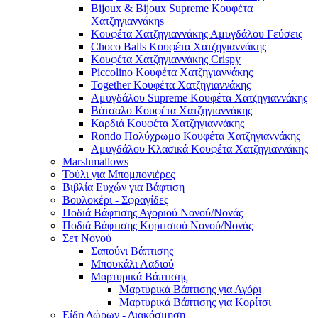
Bijoux & Bijoux Supreme Κουφέτα
Χατζηγιαννάκηs
Κουφέτα Χατζηγιαννάκης Αμυγδάλου Γεύσεις
Choco Balls Κουφέτα Χατζηγιαννάκης
Κουφέτα Χατζηγιαννάκης Crispy
Piccolino Κουφέτα Χατζηγιαννάκης
Together Κουφέτα Χατζηγιαννάκης
Αμυγδάλου Supreme Κουφέτα Χατζηγιαννάκης
Βότσαλο Κουφέτα Χατζηγιαννάκης
Καρδιά Κουφέτα Χατζηγιαννάκης
Rondo Πολύχρωμο Κουφέτα Χατζηγιαννάκης
Αμυγδάλου Κλασικά Κουφέτα Χατζηγιαννάκης
Marshmallows
Τούλι για Μπομπονιέρες
Βιβλία Ευχών για Βάφτιση
Βουλοκέρι - Σφραγίδες
Ποδιά Βάφτισης Αγοριού Νονού/Νονάς
Ποδιά Βάφτισης Κοριτσιού Νονού/Νονάς
Σετ Νονού
Σαπούνι Βάπτισης
Μπουκάλι Λαδιού
Μαρτυρικά Βάπτισης
Μαρτυρικά Βάπτισης για Αγόρι
Μαρτυρικά Βάπτισης για Κορίτσι
Είδη Δώρων - Διακόσμηση