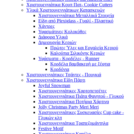
Χριστουεννιάτικα Κουπ Πατ- Cookie Cutters
Υλικά Χριστουγεννιάτικων Κατασκευών
Χριστουγεννιάτικα Μεταλλικά Στοιχεία
Είδη από Plexiglass - Γυαλί - Πλαστικό
Χάντρες
Υφασμάτινες Κολοκύθες
Διάφορα Υλικά
Δημιουργία Κεριών
Πρώτες Ύλες και Εργαλεία Κεριού
Καλούπια Σιλικόνης Κεριών
Υφάσματα - Κορδέλες - Runner
Κορδέλα βαμβακερή με ξέφτια
Κορδόνια
Χριστουγεννιάτικες Τσάντες - Πουγκιά
Χριστουγεννιάτικα Είδη Πάρτι
Joyful Snowman
Χριστουγεννιάτικες Χαρτοπετσέτες
Χριστουγεννιάτικα Πιάτα Φαγητού - Γλυκού
Χριστουγεννιάτικα Ποτήρια Χάρτινα
Jolly Christmas Party Meri Meri
Χριστουγεννιάτικες Συσκευασίες Cup cake -
Γλυκών κλπ
Χριστουγεννιάτικα Τραπεζομάντηλα
Festive Motif
Χριστουγεννιάτικα Καπέλα