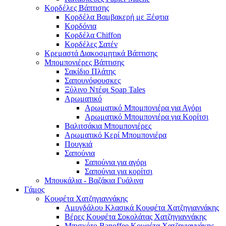
Κορδέλες Βάπτισης
Κορδέλα Βαμβακερή με Ξέφτια
Κορδόνια
Κορδέλα Chiffon
Κορδέλες Σατέν
Κρεμαστά Διακοσμητικά Βάπτισης
Μπομπονιέρες Βάπτισης
Σακίδιο Πλάτης
Σαπουνόφουσκες
Ξύλινο Ντέφι Soap Tales
Αρωματικό
Αρωματικό Μπομπονιέρα για Αγόρι
Αρωματικό Μπομπονιέρα για Κορίτσι
Βαλιτσάκια Μπομπονιέρες
Αρωματικό Κερί Μπομπονιέρα
Πουγκιά
Σαπούνια
Σαπούνια για αγόρι
Σαπούνια για κορίτσι
Μπουκάλια - Βαζάκια Γυάλινα
Γάμος
Κουφέτα Χατζηγιαννάκης
Αμυγδάλου Κλασικά Κουφέτα Χατζηγιαννάκης
Βέρες Κουφέτα Σοκολάτας Χατζηγιαννάκης
Μπισκότο Banoffee Κουφέτα Χατζηγιαννάκης