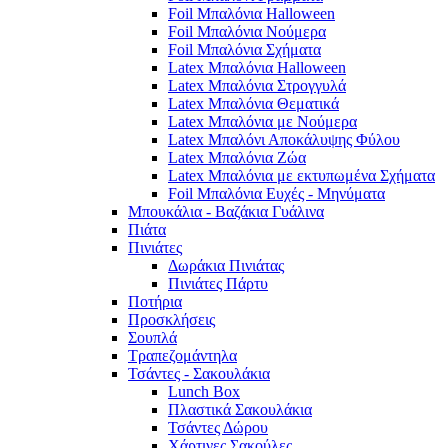
Foil Μπαλόνια Halloween
Foil Μπαλόνια Νούμερα
Foil Μπαλόνια Σχήματα
Latex Μπαλόνια Halloween
Latex Μπαλόνια Στρογγυλά
Latex Μπαλόνια Θεματικά
Latex Μπαλόνια με Νούμερα
Latex Μπαλόνι Αποκάλυψης Φύλου
Latex Μπαλόνια Ζώα
Latex Μπαλόνια με εκτυπωμένα Σχήματα
Foil Μπαλόνια Ευχές - Μηνύματα
Μπουκάλια - Βαζάκια Γυάλινα
Πιάτα
Πινιάτες
Δωράκια Πινιάτας
Πινιάτες Πάρτυ
Ποτήρια
Προσκλήσεις
Σουπλά
Τραπεζομάντηλα
Τσάντες - Σακουλάκια
Lunch Box
Πλαστικά Σακουλάκια
Τσάντες Δώρου
Χάρτινες Σακούλες