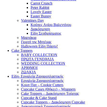
Carrot Crunch
Peter Rabbit
Lovely Easter
Easter Bunny
Valentines Day
Κούπες Aγίου Βαλεντίνου
Διακόσμηση
Είδη Σερβιρίσματος
Μαρτάκια
Γιορτή της Μητέρας
Halloween Είδη Πάρτυ!
Cake Toppers
BABY COLLECTION
ΠΡΩΤΑ ΓΕΝΕΘΛΙΑ
WEDDING COLLECTION
ΑΡΙΘΜΟΙ
ΖΩΑΚΙΑ
Είδη- Εργαλεία Ζαχαροπλαστικής
Εργαλεία Ζαχαροπλαστικής
Κουπ Πατ – Cookie Cutters
Cupcake Cases (Θήκες) – Wrappers
Cake Toppers – Διακόσμηση Τούρτας
Cupcake & Cake Stand
Cupcake Toppers – Διακόσμηση Cupcake
Διακοσμητικά Ζαχαροπλαστικής