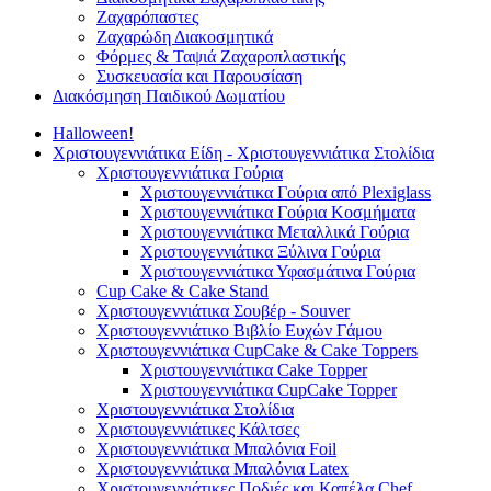
Ζαχαρόπαστες
Ζαχαρώδη Διακοσμητικά
Φόρμες & Ταψιά Ζαχαροπλαστικής
Συσκευασία και Παρουσίαση
Διακόσμηση Παιδικού Δωματίου
Halloween!
Χριστουγεννιάτικα Είδη - Χριστουγεννιάτικα Στολίδια
Χριστουγεννιάτικα Γούρια
Χριστουγεννιάτικα Γούρια από Plexiglass
Χριστουγεννιάτικα Γούρια Κοσμήματα
Χριστουγεννιάτικα Μεταλλικά Γούρια
Χριστουγεννιάτικα Ξύλινα Γούρια
Χριστουγεννιάτικα Υφασμάτινα Γούρια
Cup Cake & Cake Stand
Χριστουγεννιάτικα Σουβέρ - Souver
Χριστουγεννιάτικο Βιβλίο Ευχών Γάμου
Χριστουγεννιάτικα CupCake & Cake Toppers
Χριστουγεννιάτικα Cake Topper
Χριστουγεννιάτικα CupCake Topper
Χριστουγεννιάτικα Στολίδια
Χριστουγεννιάτικες Κάλτσες
Χριστουγεννιάτικα Μπαλόνια Foil
Χριστουγεννιάτικα Μπαλόνια Latex
Χριστουγεννιάτικες Ποδιές και Καπέλα Chef