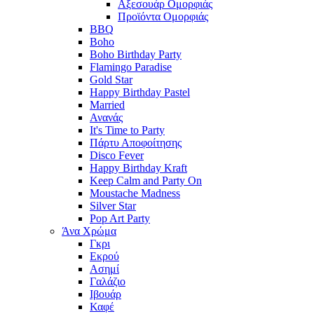
Αξεσουάρ Ομορφιάς
Προϊόντα Ομορφιάς
BBQ
Boho
Boho Birthday Party
Flamingo Paradise
Gold Star
Happy Birthday Pastel
Married
Ανανάς
It's Time to Party
Πάρτυ Αποφοίτησης
Disco Fever
Happy Birthday Kraft
Keep Calm and Party On
Moustache Madness
Silver Star
Pop Art Party
Άνα Χρώμα
Γκρι
Εκρού
Ασημί
Γαλάζιο
Ιβουάρ
Καφέ