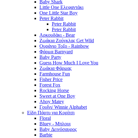
Baby Shark
Little One Ελεφαντάκι
One Little Star Boy
Peter Rabbit
Peter Rabbit
Peter Rabbit
Αρκουδάκι - Bear
Ζωάκια Ζούγκλας Get Wild
Ουράνιο Τοξο - Rainbow
Φάρμα Barnyard
Baby Party
Guess How Much I Love You
Ζωάκια Φάρμας
Farmhouse Fun
Fisher Price
Forest Fox
Rocking Horse
Sweet at One Boy
Ahoy Matey
Γουΐνι/ Winnie Alphabet
Είδη Πάρτυ για Κορίτσι
Floral
Bluey - Μπλουι
Baby Δεινόσαυρος
Barbie