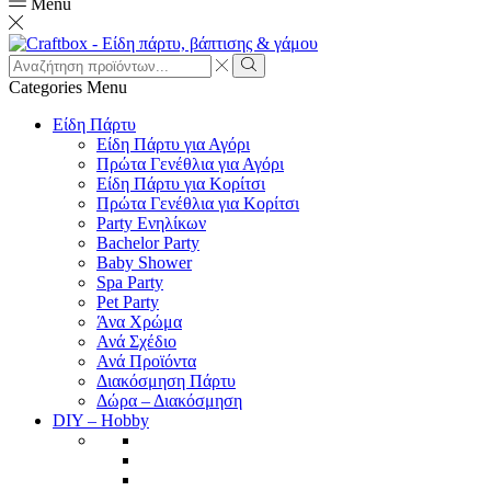
Menu
Search
input
Search
Categories
Menu
Είδη Πάρτυ
Είδη Πάρτυ για Αγόρι
Πρώτα Γενέθλια για Αγόρι
Είδη Πάρτυ για Κορίτσι
Πρώτα Γενέθλια για Κορίτσι
Party Ενηλίκων
Bachelor Party
Baby Shower
Spa Party
Pet Party
Άνα Χρώμα
Ανά Σχέδιο
Ανά Προϊόντα
Διακόσμηση Πάρτυ
Δώρα – Διακόσμηση
DIY – Hobby