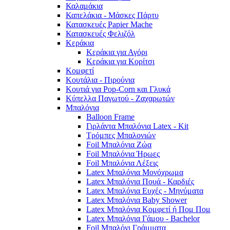
Καλαμάκια
Καπελάκια - Μάσκες Πάρτυ
Κατασκευές Papier Mache
Κατασκευές Φελιζόλ
Κεράκια
Κεράκια για Αγόρι
Κεράκια για Κορίτσι
Κομφετί
Κουτάλια - Πιρούνια
Κουτιά για Pop-Corn και Γλυκά
Κύπελλα Παγωτού - Ζαχαρωτών
Μπαλόνια
Balloon Frame
Γιρλάντα Μπαλόνια Latex - Kit
Τρόμπες Μπαλονιών
Foil Μπαλόνια Ζώα
Foil Μπαλόνια Ήρωες
Foil Μπαλόνια Λέξεις
Latex Μπαλόνια Μονόχρωμα
Latex Μπαλόνια Πουά - Καρδιές
Latex Μπαλόνια Ευχές - Μηνύματα
Latex Μπαλόνια Baby Shower
Latex Μπαλόνια Κομφετί ή Πομ Πομ
Latex Μπαλόνια Γάμου - Bachelor
Foil Μπαλόνι Γράμματα