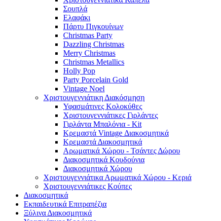
Σουπλά
Ελαφάκι
Πάρτυ Πιγκουίνων
Christmas Party
Dazzling Christmas
Merry Christmas
Christmas Metallics
Holly Pop
Party Porcelain Gold
Vintage Noel
Χριστουγεννιάτικη Διακόσμηση
Υφασμάτινες Κολοκύθες
Χριστουγεννιάτικες Γιρλάντες
Γιρλάντα Μπαλόνια - Kit
Κρεμαστά Vintage Διακοσμητικά
Κρεμαστά Διακοσμητικά
Αρωματικά Χώρου - Τσάντες Δώρου
Διακοσμητικά Κουδούνια
Διακοσμητικά Χώρου
Χριστουγεννιάτικα Αρωματικά Χώρου - Κεριά
Χριστουγεννιάτικες Κούπες
Διακοσμητικά
Εκπαιδευτικά Επιτραπέζια
Ξύλινα Διακοσμητικά