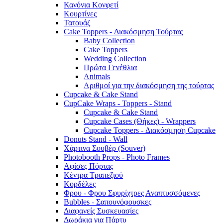
Κανόνια Κονφετί
Κουρτίνες
Τατουάζ
Cake Toppers - Διακόσμηση Τούρτας
Baby Collection
Cake Toppers
Wedding Collection
Πρώτα Γενέθλια
Animals
Αριθμοί για την διακόσμηση της τούρτας
Cupcake & Cake Stand
CupCake Wraps - Toppers - Stand
Cupcake & Cake Stand
Cupcake Cases (Θήκες) - Wrappers
Cupcake Toppers - Διακόσμηση Cupcake
Donuts Stand - Wall
Χάρτινα Σουβέρ (Souver)
Photobooth Props - Photo Frames
Αφίσες Πόρτας
Κέντρα Τραπεζιού
Κορδέλες
Φρου - Φρου Σφυρίχτρες Αναπτυσσόμενες
Bubbles - Σαπουνόφουσκες
Διαφανείς Συσκευασίες
Δωράκια για Πάρτυ