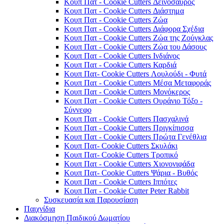
Κουπ Πατ - Cookie Cutters Δεινόσαυρος
Κουπ Πατ - Cookie Cutters Διάστημα
Κουπ Πατ - Cookie Cutters Ζώα
Κουπ Πατ - Cookie Cutters Διάφορα Σχέδια
Κουπ Πατ - Cookie Cutters Ζώα της Ζούγκλας
Κουπ Πατ - Cookie Cutters Ζώα του Δάσους
Κουπ Πατ - Cookie Cutters Ινδιάνος
Κουπ Πατ - Cookie Cutters Καρδιά
Κουπ Πατ- Cookie Cutters Λουλούδι - Φυτά
Κουπ Πατ - Cookie Cutters Μέσα Μεταφοράς
Κουπ Πατ - Cookie Cutters Μονόκερος
Κουπ Πατ - Cookie Cutters Ουράνιο Τόξο -
Σύννεφο
Κουπ Πατ - Cookie Cutters Πασχαλινά
Κουπ Πατ - Cookie Cutters Πριγκίπισσα
Κουπ Πατ - Cookie Cutters Πρώτα Γενέθλια
Κουπ Πατ- Cookie Cutters Σκυλάκι
Κουπ Πατ- Cookie Cutters Τροπικό
Κουπ Πατ - Cookie Cutters Χιονονιφάδα
Κουπ Πατ- Cookie Cutters Ψάρια - Βυθός
Κουπ Πατ - Cookie Cutters Ιππότες
Κουπ Πατ - Cookie Cutter Peter Rabbit
Συσκευασία και Παρουσίαση
Παιχνίδια
Διακόσμηση Παιδικού Δωματίου