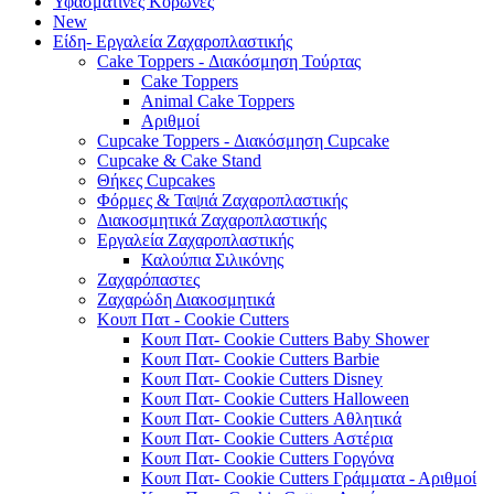
Υφασμάτινες Κορώνες
New
Είδη- Εργαλεία Ζαχαροπλαστικής
Cake Toppers - Διακόσμηση Τούρτας
Cake Toppers
Animal Cake Toppers
Αριθμοί
Cupcake Toppers - Διακόσμηση Cupcake
Cupcake & Cake Stand
Θήκες Cupcakes
Φόρμες & Ταψιά Ζαχαροπλαστικής
Διακοσμητικά Ζαχαροπλαστικής
Εργαλεία Ζαχαροπλαστικής
Καλούπια Σιλικόνης
Ζαχαρόπαστες
Ζαχαρώδη Διακοσμητικά
Κουπ Πατ - Cookie Cutters
Κουπ Πατ- Cookie Cutters Baby Shower
Κουπ Πατ- Cookie Cutters Barbie
Κουπ Πατ- Cookie Cutters Disney
Κουπ Πατ- Cookie Cutters Halloween
Κουπ Πατ- Cookie Cutters Αθλητικά
Κουπ Πατ- Cookie Cutters Αστέρια
Κουπ Πατ- Cookie Cutters Γοργόνα
Κουπ Πατ- Cookie Cutters Γράμματα - Αριθμοί