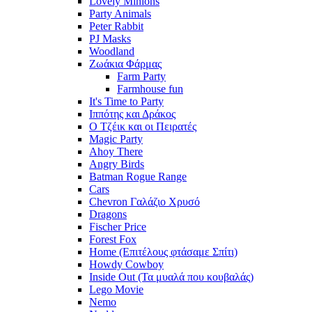
Lovely Minions
Party Animals
Peter Rabbit
PJ Masks
Woodland
Ζωάκια Φάρμας
Farm Party
Farmhouse fun
It's Time to Party
Ιππότης και Δράκος
Ο Τζέικ και οι Πειρατές
Magic Party
Ahoy There
Angry Birds
Batman Rogue Range
Cars
Chevron Γαλάζιο Χρυσό
Dragons
Fischer Price
Forest Fox
Home (Επιτέλους φτάσαμε Σπίτι)
Howdy Cowboy
Inside Out (Τα μυαλά που κουβαλάς)
Lego Movie
Nemo