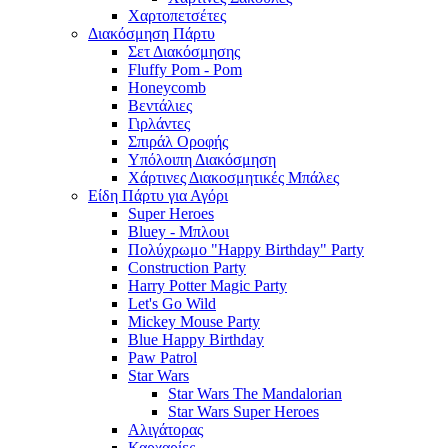
Χαρτοπετσέτες
Διακόσμηση Πάρτυ
Σετ Διακόσμησης
Fluffy Pom - Pom
Honeycomb
Βεντάλιες
Γιρλάντες
Σπιράλ Οροφής
Υπόλοιπη Διακόσμηση
Χάρτινες Διακοσμητικές Μπάλες
Είδη Πάρτυ για Αγόρι
Super Heroes
Bluey - Μπλουι
Πολύχρωμο "Happy Birthday" Party
Construction Party
Harry Potter Magic Party
Let's Go Wild
Mickey Mouse Party
Blue Happy Birthday
Paw Patrol
Star Wars
Star Wars The Mandalorian
Star Wars Super Heroes
Αλιγάτορας
Καρχαρίες