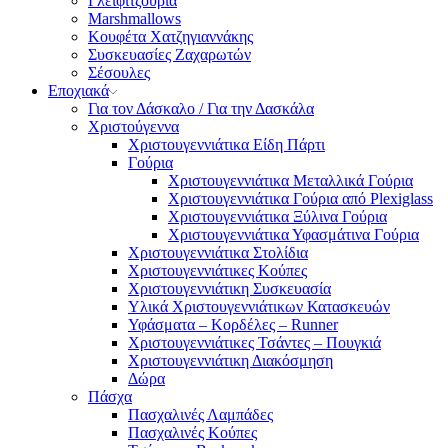
Γλειφιτζούρια
Marshmallows
Κουφέτα Χατζηγιαννάκης
Συσκευασίες Ζαχαρωτών
Σέσουλες
Εποχιακά
Για τον Δάσκαλο / Για την Δασκάλα
Χριστούγεννα
Χριστουγεννιάτικα Είδη Πάρτι
Γούρια
Χριστουγεννιάτικα Μεταλλικά Γούρια
Χριστουγεννιάτικα Γούρια από Plexiglass
Χριστουγεννιάτικα Ξύλινα Γούρια
Χριστουγεννιάτικα Υφασμάτινα Γούρια
Χριστουγεννιάτικα Στολίδια
Χριστουγεννιάτικες Κούπες
Χριστουγεννιάτικη Συσκευασία
Υλικά Χριστουγεννιάτικων Κατασκευών
Υφάσματα – Κορδέλες – Runner
Χριστουγεννιάτικες Τσάντες – Πουγκιά
Χριστουγεννιάτικη Διακόσμηση
Δώρα
Πάσχα
Πασχαλινές Λαμπάδες
Πασχαλινές Κούπες