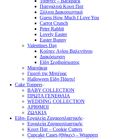
Τσάντες – Backpack
Πασχαλινά Κουπ Πατ
Ξύλινα Διακοσμητικά
Guess How Much I Love You
Carrot Crunch
Peter Rabbit
Lovely Easter
Easter Bunny
Valentines Day
Κούπες Aγίου Βαλεντίνου
Διακόσμηση
Είδη Σερβιρίσματος
Μαρτάκια
Γιορτή της Μητέρας
Halloween Είδη Πάρτυ!
Cake Toppers
BABY COLLECTION
ΠΡΩΤΑ ΓΕΝΕΘΛΙΑ
WEDDING COLLECTION
ΑΡΙΘΜΟΙ
ΖΩΑΚΙΑ
Είδη- Εργαλεία Ζαχαροπλαστικής
Εργαλεία Ζαχαροπλαστικής
Κουπ Πατ – Cookie Cutters
Cupcake Cases (Θήκες) – Wrappers