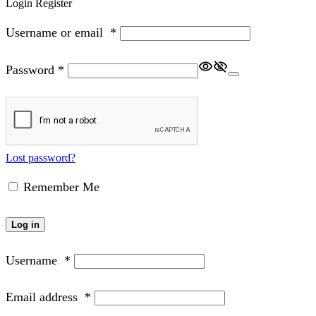
Login
Register
Username or email
*
Password
*
Lost password?
Remember Me
Log in
Username
*
Email address
*