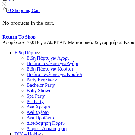
0
Shopping Cart
No products in the cart.
Return To Shop
Απομένουν
70,01
€
για ΔΩΡΕΑΝ Μεταφορικά.
Συγχαρητήρια! Κερ
Είδη Πάρτυ
Είδη Πάρτυ για Αγόρι
Πρώτα Γενέθλια για Αγόρι
Είδη Πάρτυ για Κορίτσι
Πρώτα Γενέθλια για Κορίτσι
Party Ενηλίκων
Bachelor Party
Baby Shower
Spa Party
Pet Party
Άνα Χρώμα
Ανά Σχέδιο
Ανά Προϊόντα
Διακόσμηση Πάρτυ
Δώρα – Διακόσμηση
DIY – Hobby