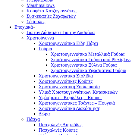
Marshmallows
Κουφέτα Χατζηγιαννάκης
Συσκευασίες Ζαχαρωτών
Σέσουλες
Εποχιακά
Για τον Δάσκαλο / Για την Δασκάλα
Χριστούγεννα
Χριστουγεννιάτικα Είδη Πάρτι
Γούρια
Χριστουγεννιάτικα Μεταλλικά Γούρια
Χριστουγεννιάτικα Γούρια από Plexiglass
Χριστουγεννιάτικα Ξύλινα Γούρια
Χριστουγεννιάτικα Υφασμάτινα Γούρια
Χριστουγεννιάτικα Στολίδια
Χριστουγεννιάτικες Κούπες
Χριστουγεννιάτικη Συσκευασία
Υλικά Χριστουγεννιάτικων Κατασκευών
Υφάσματα – Κορδέλες – Runner
Χριστουγεννιάτικες Τσάντες – Πουγκιά
Χριστουγεννιάτικη Διακόσμηση
Δώρα
Πάσχα
Πασχαλινές Λαμπάδες
Πασχαλινές Κούπες