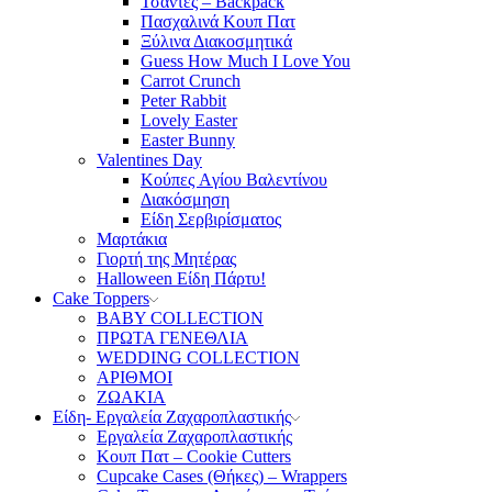
Τσάντες – Backpack
Πασχαλινά Κουπ Πατ
Ξύλινα Διακοσμητικά
Guess How Much I Love You
Carrot Crunch
Peter Rabbit
Lovely Easter
Easter Bunny
Valentines Day
Κούπες Aγίου Βαλεντίνου
Διακόσμηση
Είδη Σερβιρίσματος
Μαρτάκια
Γιορτή της Μητέρας
Halloween Είδη Πάρτυ!
Cake Toppers
BABY COLLECTION
ΠΡΩΤΑ ΓΕΝΕΘΛΙΑ
WEDDING COLLECTION
ΑΡΙΘΜΟΙ
ΖΩΑΚΙΑ
Είδη- Εργαλεία Ζαχαροπλαστικής
Εργαλεία Ζαχαροπλαστικής
Κουπ Πατ – Cookie Cutters
Cupcake Cases (Θήκες) – Wrappers