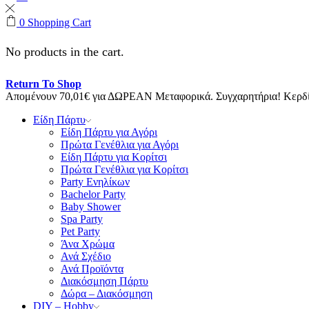
0
Shopping Cart
No products in the cart.
Return To Shop
Απομένουν
70,01
€
για ΔΩΡΕΑΝ Μεταφορικά.
Συγχαρητήρια! Κερ
Είδη Πάρτυ
Είδη Πάρτυ για Αγόρι
Πρώτα Γενέθλια για Αγόρι
Είδη Πάρτυ για Κορίτσι
Πρώτα Γενέθλια για Κορίτσι
Party Ενηλίκων
Bachelor Party
Baby Shower
Spa Party
Pet Party
Άνα Χρώμα
Ανά Σχέδιο
Ανά Προϊόντα
Διακόσμηση Πάρτυ
Δώρα – Διακόσμηση
DIY – Hobby