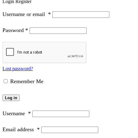
Login
Register
Username or email
*
Password
*
Lost password?
Remember Me
Log in
Username
*
Email address
*