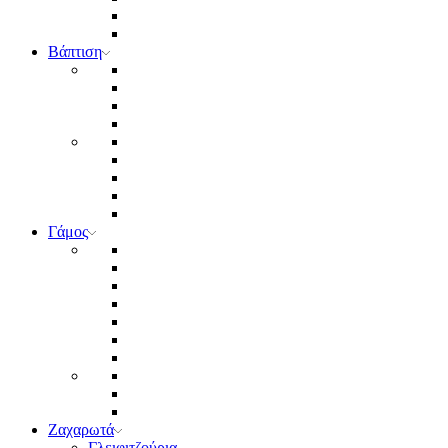
Βάπτιση
Γάμος
Ζαχαρωτά
Γλειφιτζούρια