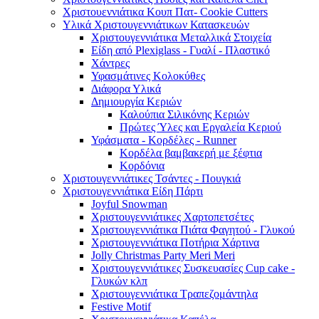
Χριστουεννιάτικα Κουπ Πατ- Cookie Cutters
Υλικά Χριστουγεννιάτικων Κατασκευών
Χριστουγεννιάτικα Μεταλλικά Στοιχεία
Είδη από Plexiglass - Γυαλί - Πλαστικό
Χάντρες
Υφασμάτινες Κολοκύθες
Διάφορα Υλικά
Δημιουργία Κεριών
Καλούπια Σιλικόνης Κεριών
Πρώτες Ύλες και Εργαλεία Κεριού
Υφάσματα - Κορδέλες - Runner
Κορδέλα βαμβακερή με ξέφτια
Κορδόνια
Χριστουγεννιάτικες Τσάντες - Πουγκιά
Χριστουγεννιάτικα Είδη Πάρτι
Joyful Snowman
Χριστουγεννιάτικες Χαρτοπετσέτες
Χριστουγεννιάτικα Πιάτα Φαγητού - Γλυκού
Χριστουγεννιάτικα Ποτήρια Χάρτινα
Jolly Christmas Party Meri Meri
Χριστουγεννιάτικες Συσκευασίες Cup cake -
Γλυκών κλπ
Χριστουγεννιάτικα Τραπεζομάντηλα
Festive Motif