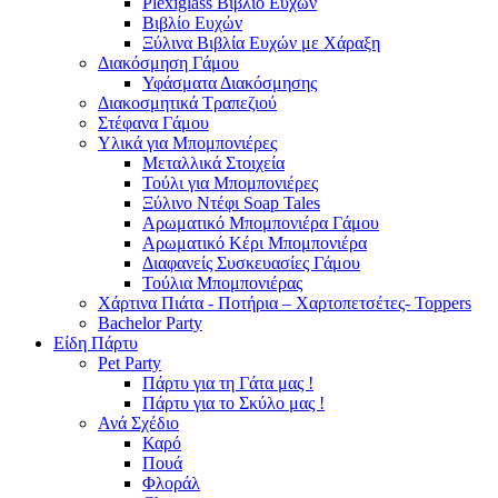
Plexiglass Βιβλίο Ευχών
Βιβλίο Ευχών
Ξύλινα Βιβλία Ευχών με Χάραξη
Διακόσμηση Γάμου
Υφάσματα Διακόσμησης
Διακοσμητικά Τραπεζιού
Στέφανα Γάμου
Υλικά για Μπομπονιέρες
Μεταλλικά Στοιχεία
Τούλι για Μπομπονιέρες
Ξύλινο Ντέφι Soap Tales
Αρωματικό Μπομπονιέρα Γάμου
Αρωματικό Κέρι Μπομπονιέρα
Διαφανείς Συσκευασίες Γάμου
Τούλια Μπομπονιέρας
Χάρτινα Πιάτα - Ποτήρια – Χαρτοπετσέτες- Toppers
Bachelor Party
Είδη Πάρτυ
Pet Party
Πάρτυ για τη Γάτα μας !
Πάρτυ για το Σκύλο μας !
Ανά Σχέδιο
Καρό
Πουά
Φλοράλ