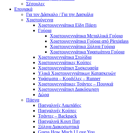
Σέσουλες
Εποχιακά
Για τον Δάσκαλο / Για την Δασκάλα
Χριστούγεννα
Χριστουγεννιάτικα Είδη Πάρτι
Γούρια
Χριστουγεννιάτικα Μεταλλικά Γούρια
Χριστουγεννιάτικα Γούρια από Plexiglass
Χριστουγεννιάτικα Ξύλινα Γούρια
Χριστουγεννιάτικα Υφασμάτινα Γούρια
Χριστουγεννιάτικα Στολίδια
Χριστουγεννιάτικες Κούπες
Χριστουγεννιάτικη Συσκευασία
Υλικά Χριστουγεννιάτικων Κατασκευών
Υφάσματα – Κορδέλες – Runner
Χριστουγεννιάτικες Τσάντες – Πουγκιά
Χριστουγεννιάτικη Διακόσμηση
Δώρα
Πάσχα
Πασχαλινές Λαμπάδες
Πασχαλινές Κούπες
Τσάντες – Backpack
Πασχαλινά Κουπ Πατ
Ξύλινα Διακοσμητικά
Guess How Much I Love You