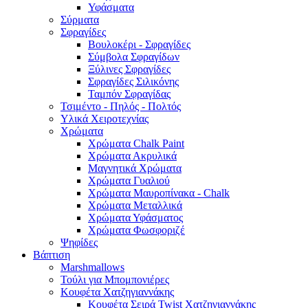
Υφάσματα
Σύρματα
Σφραγίδες
Βουλοκέρι - Σφραγίδες
Σύμβολα Σφραγίδων
Ξύλινες Σφραγίδες
Σφραγίδες Σιλικόνης
Ταμπόν Σφραγίδας
Τσιμέντο - Πηλός - Πολτός
Υλικά Χειροτεχνίας
Χρώματα
Χρώματα Chalk Paint
Χρώματα Ακρυλικά
Μαγνητικά Χρώματα
Χρώματα Γυαλιού
Χρώματα Μαυροπίνακα - Chalk
Χρώματα Μεταλλικά
Χρώματα Υφάσματος
Χρώματα Φωσφοριζέ
Ψηφίδες
Βάπτιση
Marshmallows
Τούλι για Μπομπονιέρες
Κουφέτα Χατζηγιαννάκης
Κουφέτα Σειρά Twist Χατζηγιαννάκης