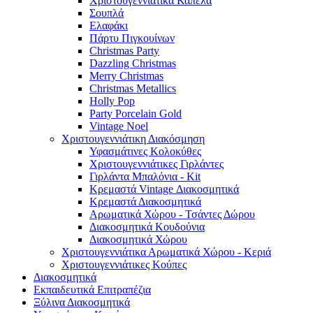
Χριστουγεννιάτικα Καπέλα
Σουπλά
Ελαφάκι
Πάρτυ Πιγκουίνων
Christmas Party
Dazzling Christmas
Merry Christmas
Christmas Metallics
Holly Pop
Party Porcelain Gold
Vintage Noel
Χριστουγεννιάτικη Διακόσμηση
Υφασμάτινες Κολοκύθες
Χριστουγεννιάτικες Γιρλάντες
Γιρλάντα Μπαλόνια - Kit
Κρεμαστά Vintage Διακοσμητικά
Κρεμαστά Διακοσμητικά
Αρωματικά Χώρου - Τσάντες Δώρου
Διακοσμητικά Κουδούνια
Διακοσμητικά Χώρου
Χριστουγεννιάτικα Αρωματικά Χώρου - Κεριά
Χριστουγεννιάτικες Κούπες
Διακοσμητικά
Εκπαιδευτικά Επιτραπέζια
Ξύλινα Διακοσμητικά