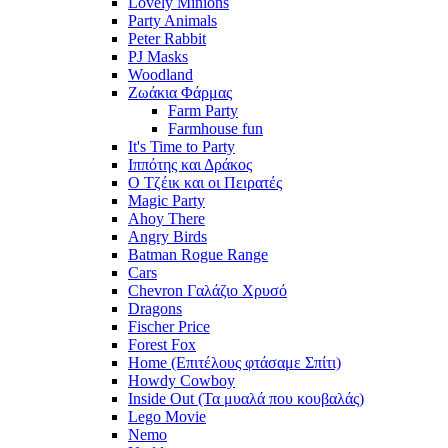
Lovely Minions
Party Animals
Peter Rabbit
PJ Masks
Woodland
Ζωάκια Φάρμας
Farm Party
Farmhouse fun
It's Time to Party
Ιππότης και Δράκος
Ο Τζέικ και οι Πειρατές
Magic Party
Ahoy There
Angry Birds
Batman Rogue Range
Cars
Chevron Γαλάζιο Χρυσό
Dragons
Fischer Price
Forest Fox
Home (Επιτέλους φτάσαμε Σπίτι)
Howdy Cowboy
Inside Out (Τα μυαλά που κουβαλάς)
Lego Movie
Nemo