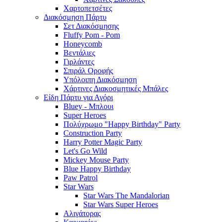
Χαρτοπετσέτες
Διακόσμηση Πάρτυ
Σετ Διακόσμησης
Fluffy Pom - Pom
Honeycomb
Βεντάλιες
Γιρλάντες
Σπιράλ Οροφής
Υπόλοιπη Διακόσμηση
Χάρτινες Διακοσμητικές Μπάλες
Είδη Πάρτυ για Αγόρι
Bluey - Μπλουι
Super Heroes
Πολύχρωμο "Happy Birthday" Party
Construction Party
Harry Potter Magic Party
Let's Go Wild
Mickey Mouse Party
Blue Happy Birthday
Paw Patrol
Star Wars
Star Wars The Mandalorian
Star Wars Super Heroes
Αλιγάτορας