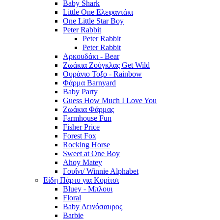
Baby Shark
Little One Ελεφαντάκι
One Little Star Boy
Peter Rabbit
Peter Rabbit
Peter Rabbit
Αρκουδάκι - Bear
Ζωάκια Ζούγκλας Get Wild
Ουράνιο Τοξο - Rainbow
Φάρμα Barnyard
Baby Party
Guess How Much I Love You
Ζωάκια Φάρμας
Farmhouse Fun
Fisher Price
Forest Fox
Rocking Horse
Sweet at One Boy
Ahoy Matey
Γουΐνι/ Winnie Alphabet
Είδη Πάρτυ για Κορίτσι
Bluey - Μπλουι
Floral
Baby Δεινόσαυρος
Barbie