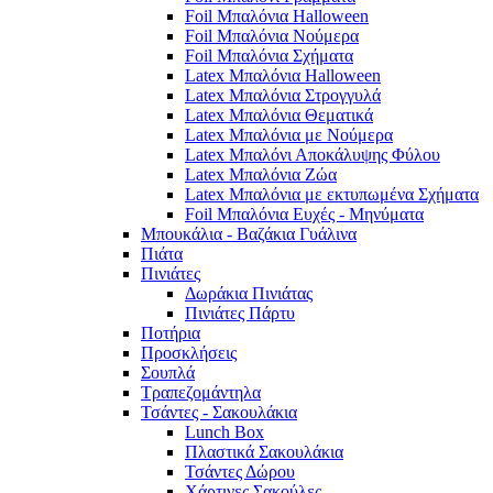
Foil Μπαλόνια Halloween
Foil Μπαλόνια Νούμερα
Foil Μπαλόνια Σχήματα
Latex Μπαλόνια Halloween
Latex Μπαλόνια Στρογγυλά
Latex Μπαλόνια Θεματικά
Latex Μπαλόνια με Νούμερα
Latex Μπαλόνι Αποκάλυψης Φύλου
Latex Μπαλόνια Ζώα
Latex Μπαλόνια με εκτυπωμένα Σχήματα
Foil Μπαλόνια Ευχές - Μηνύματα
Μπουκάλια - Βαζάκια Γυάλινα
Πιάτα
Πινιάτες
Δωράκια Πινιάτας
Πινιάτες Πάρτυ
Ποτήρια
Προσκλήσεις
Σουπλά
Τραπεζομάντηλα
Τσάντες - Σακουλάκια
Lunch Box
Πλαστικά Σακουλάκια
Τσάντες Δώρου
Χάρτινες Σακούλες