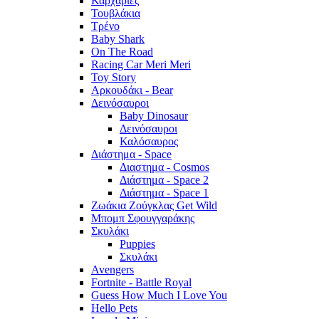
Καρχαρίες
Τουβλάκια
Τρένο
Baby Shark
On The Road
Racing Car Meri Meri
Toy Story
Αρκουδάκι - Bear
Δεινόσαυροι
Baby Dinosaur
Δεινόσαυροι
Καλόσαυρος
Διάστημα - Space
Διαστημα - Cosmos
Διάστημα - Space 2
Διάστημα - Space 1
Ζωάκια Ζούγκλας Get Wild
Μπομπ Σφουγγαράκης
Σκυλάκι
Puppies
Σκυλάκι
Avengers
Fortnite - Battle Royal
Guess How Much I Love You
Hello Pets