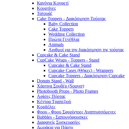
Κανόνια Κονφετί
Κουρτίνες
Τατουάζ
Cake Toppers - Διακόσμηση Τούρτας
Baby Collection
Cake Toppers
Wedding Collection
Πρώτα Γενέθλια
Animals
Αριθμοί για την διακόσμηση της τούρτας
Cupcake & Cake Stand
CupCake Wraps - Toppers - Stand
Cupcake & Cake Stand
Cupcake Cases (Θήκες) - Wrappers
Cupcake Toppers - Διακόσμηση Cupcake
Donuts Stand - Wall
Χάρτινα Σουβέρ (Souver)
Photobooth Props - Photo Frames
Αφίσες Πόρτας
Κέντρα Τραπεζιού
Κορδέλες
Φρου - Φρου Σφυρίχτρες Αναπτυσσόμενες
Bubbles - Σαπουνόφουσκες
Διαφανείς Συσκευασίες
Δωράκια για Πάρτυ