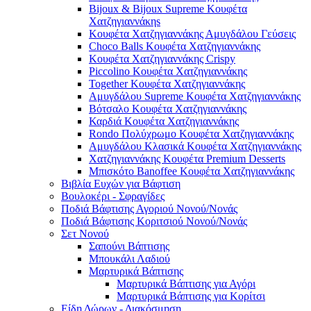
Bijoux & Bijoux Supreme Κουφέτα
Χατζηγιαννάκηs
Κουφέτα Χατζηγιαννάκης Αμυγδάλου Γεύσεις
Choco Balls Κουφέτα Χατζηγιαννάκης
Κουφέτα Χατζηγιαννάκης Crispy
Piccolino Κουφέτα Χατζηγιαννάκης
Together Κουφέτα Χατζηγιαννάκης
Αμυγδάλου Supreme Κουφέτα Χατζηγιαννάκης
Βότσαλο Κουφέτα Χατζηγιαννάκης
Καρδιά Κουφέτα Χατζηγιαννάκης
Rondo Πολύχρωμο Κουφέτα Χατζηγιαννάκης
Αμυγδάλου Κλασικά Κουφέτα Χατζηγιαννάκης
Χατζηγιαννάκης Κουφέτα Premium Desserts
Μπισκότο Banoffee Κουφέτα Χατζηγιαννάκης
Βιβλία Ευχών για Βάφτιση
Βουλοκέρι - Σφραγίδες
Ποδιά Βάφτισης Αγοριού Νονού/Νονάς
Ποδιά Βάφτισης Κοριτσιού Νονού/Νονάς
Σετ Νονού
Σαπούνι Βάπτισης
Μπουκάλι Λαδιού
Μαρτυρικά Βάπτισης
Μαρτυρικά Βάπτισης για Αγόρι
Μαρτυρικά Βάπτισης για Κορίτσι
Είδη Δώρων - Διακόσμηση