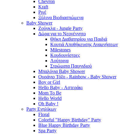
Chevron
Kraft
Ριγέ
Ξύλινα Βιοδιασπώμενα
Baby Shower
Ζούγκλα - Jungle Party
Δώρα για το Νεογέννητο
Θήκη Διαβατηρίου για Παιδιά
Κουτιά Αποθήκευσης Αναμνήσεων
Milestones
Κουδουνίστρες
Λούτρινα
Στρώματα Παιχνιδιού
Μπαλόνια Baby Shower
Ουράνιο Τόξο - Rainbow - Baby Shower
Boy or Girl
Hello Baby - Αστεράκι
Mom To Be
Hello World
Oh Baby !
Party Ενηλίκων
Floral
Colorful "Happy Birthday" Party
Blue Happy Birthday Party
Spa Party