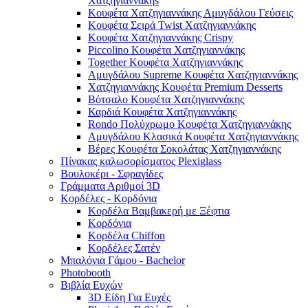
Χατζηγιαννάκηs
Κουφέτα Χατζηγιαννάκης Αμυγδάλου Γεύσεις
Κουφέτα Σειρά Twist Χατζηγιαννάκης
Κουφέτα Χατζηγιαννάκης Crispy
Piccolino Κουφέτα Χατζηγιαννάκης
Together Κουφέτα Χατζηγιαννάκης
Αμυγδάλου Supreme Κουφέτα Χατζηγιαννάκης
Χατζηγιαννάκης Κουφέτα Premium Desserts
Βότσαλο Κουφέτα Χατζηγιαννάκης
Καρδιά Κουφέτα Χατζηγιαννάκης
Rondo Πολύχρωμο Κουφέτα Χατζηγιαννάκης
Αμυγδάλου Κλασικά Κουφέτα Χατζηγιαννάκης
Βέρες Κουφέτα Σοκολάτας Χατζηγιαννάκης
Πίνακας καλωσορίσματος Plexiglass
Βουλοκέρι - Σφραγίδες
Γράμματα Αριθμοί 3D
Κορδέλες - Κορδόνια
Κορδέλα Βαμβακερή με Ξέφτια
Κορδόνια
Κορδέλα Chiffon
Κορδέλες Σατέν
Μπαλόνια Γάμου - Bachelor
Photobooth
Βιβλία Ευχών
3D Είδη Για Ευχές