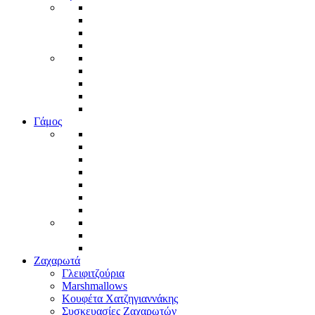
Γάμος
Ζαχαρωτά
Γλειφιτζούρια
Marshmallows
Κουφέτα Χατζηγιαννάκης
Συσκευασίες Ζαχαρωτών