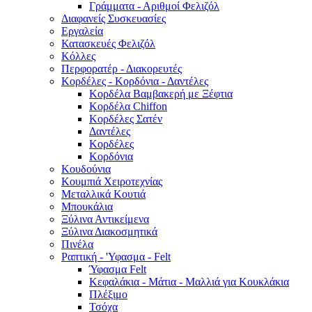
Γράμματα - Αριθμοί Φελιζόλ
Διαφανείς Συσκευασίες
Εργαλεία
Κατασκευές Φελιζόλ
Κόλλες
Περφορατέρ - Διακορευτές
Κορδέλες - Κορδόνια - Δαντέλες
Κορδέλα Βαμβακερή με Ξέφτια
Κορδέλα Chiffon
Κορδέλες Σατέν
Δαντέλες
Κορδέλες
Κορδόνια
Κουδούνια
Κουμπιά Χειροτεχνίας
Μεταλλικά Κουτιά
Μπουκάλια
Ξύλινα Αντικείμενα
Ξύλινα Διακοσμητικά
Πινέλα
Ραπτική - 'Υφασμα - Felt
Ύφασμα Felt
Κεφαλάκια - Μάτια - Μαλλιά για Κουκλάκια
Πλέξιμο
Τσόχα