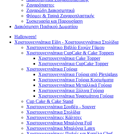
Ζαχαρόπαστες
Ζαχαρώδη Διακοσμητικά
Φόρμες & Ταψιά Ζαχαροπλαστικής
Συσκευασία και Παρουσίαση
Διακόσμηση Παιδικού Δωματίου
Halloween!
Χριστουγεννιάτικα Είδη - Χριστουγεννιάτικα Στολίδια
Χριστουγεννιάτικο Βιβλίο Ευχών Γάμου
Χριστουγεννιάτικα CupCake & Cake Toppers
Χριστουγεννιάτικα Cake Topper
Χριστουγεννιάτικα CupCake Topper
Χριστουγεννιάτικα Γούρια
Χριστουγεννιάτικα Γούρια από Plexiglass
Χριστουγεννιάτικα Γούρια Κοσμήματα
Χριστουγεννιάτικα Μεταλλικά Γούρια
Χριστουγεννιάτικα Ξύλινα Γούρια
Χριστουγεννιάτικα Υφασμάτινα Γούρια
Cup Cake & Cake Stand
Χριστουγεννιάτικα Σουβέρ - Souver
Χριστουγεννιάτικα Στολίδια
Χριστουγεννιάτικες Κάλτσες
Χριστουγεννιάτικα Μπαλόνια Foil
Χριστουγεννιάτικα Μπαλόνια Latex
Χριστουγεννιάτικες Ποδιές και Καπέλα Chef