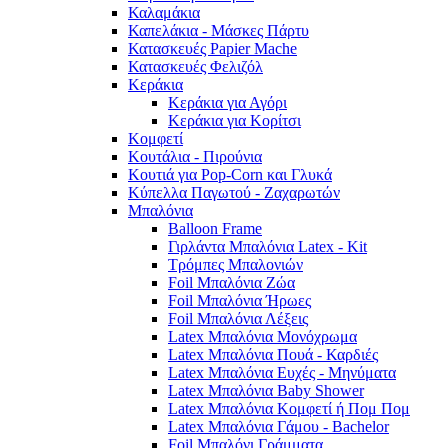
Καλαμάκια
Καπελάκια - Μάσκες Πάρτυ
Κατασκευές Papier Mache
Κατασκευές Φελιζόλ
Κεράκια
Κεράκια για Αγόρι
Κεράκια για Κορίτσι
Κομφετί
Κουτάλια - Πιρούνια
Κουτιά για Pop-Corn και Γλυκά
Κύπελλα Παγωτού - Ζαχαρωτών
Μπαλόνια
Balloon Frame
Γιρλάντα Μπαλόνια Latex - Kit
Τρόμπες Μπαλονιών
Foil Μπαλόνια Ζώα
Foil Μπαλόνια Ήρωες
Foil Μπαλόνια Λέξεις
Latex Μπαλόνια Μονόχρωμα
Latex Μπαλόνια Πουά - Καρδιές
Latex Μπαλόνια Ευχές - Μηνύματα
Latex Μπαλόνια Baby Shower
Latex Μπαλόνια Κομφετί ή Πομ Πομ
Latex Μπαλόνια Γάμου - Bachelor
Foil Μπαλόνι Γράμματα