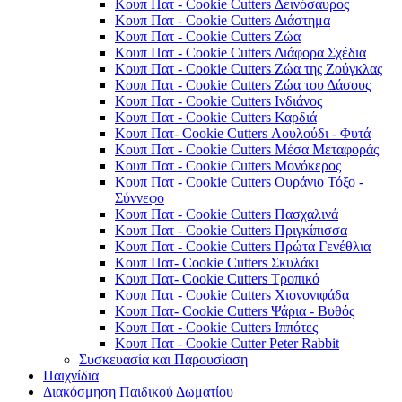
Κουπ Πατ - Cookie Cutters Δεινόσαυρος
Κουπ Πατ - Cookie Cutters Διάστημα
Κουπ Πατ - Cookie Cutters Ζώα
Κουπ Πατ - Cookie Cutters Διάφορα Σχέδια
Κουπ Πατ - Cookie Cutters Ζώα της Ζούγκλας
Κουπ Πατ - Cookie Cutters Ζώα του Δάσους
Κουπ Πατ - Cookie Cutters Ινδιάνος
Κουπ Πατ - Cookie Cutters Καρδιά
Κουπ Πατ- Cookie Cutters Λουλούδι - Φυτά
Κουπ Πατ - Cookie Cutters Μέσα Μεταφοράς
Κουπ Πατ - Cookie Cutters Μονόκερος
Κουπ Πατ - Cookie Cutters Ουράνιο Τόξο -
Σύννεφο
Κουπ Πατ - Cookie Cutters Πασχαλινά
Κουπ Πατ - Cookie Cutters Πριγκίπισσα
Κουπ Πατ - Cookie Cutters Πρώτα Γενέθλια
Κουπ Πατ- Cookie Cutters Σκυλάκι
Κουπ Πατ- Cookie Cutters Τροπικό
Κουπ Πατ - Cookie Cutters Χιονονιφάδα
Κουπ Πατ- Cookie Cutters Ψάρια - Βυθός
Κουπ Πατ - Cookie Cutters Ιππότες
Κουπ Πατ - Cookie Cutter Peter Rabbit
Συσκευασία και Παρουσίαση
Παιχνίδια
Διακόσμηση Παιδικού Δωματίου