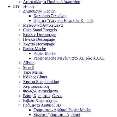
Αυτοκόλλητα Παιδικού Δωματίου
DIY - Hobby
Δημιουργία Κεριών
Καλούπια Σιλικόνης
Πρώτες Ύλες και Εργαλεία Κεριού
Μεταλλικά Αντικείμενα
Cake Stand Στοιχεία
Κόλλες Decoupage
Πινέλα Decoupage
Χαρτιά Decoupage
Papier-Mache
Papier Mache
Papier Mache Μεγέθη από XL εώς XXXL
Album
Stencil
Tape Mania
Κόλλες Glitter
Χαρτιά Scrapbooking
Χαρτοπλεκτική
Φελιζολ Αντικείμενα
Βάση Χρώματος Gesso
Βιβλία Χειροτεχνίας
Γράμματα Αριθμοί 3D
Γράμματα - Αριθμοί Papier Mache
Ξύλινα Γράμματα - Αριθμοί