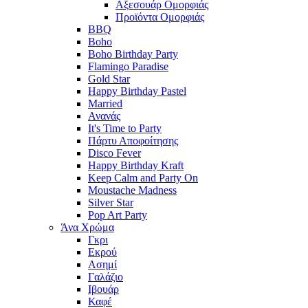
Αξεσουάρ Ομορφιάς
Προϊόντα Ομορφιάς
BBQ
Boho
Boho Birthday Party
Flamingo Paradise
Gold Star
Happy Birthday Pastel
Married
Ανανάς
It's Time to Party
Πάρτυ Αποφοίτησης
Disco Fever
Happy Birthday Kraft
Keep Calm and Party On
Moustache Madness
Silver Star
Pop Art Party
Άνα Χρώμα
Γκρι
Εκρού
Ασημί
Γαλάζιο
Ιβουάρ
Καφέ