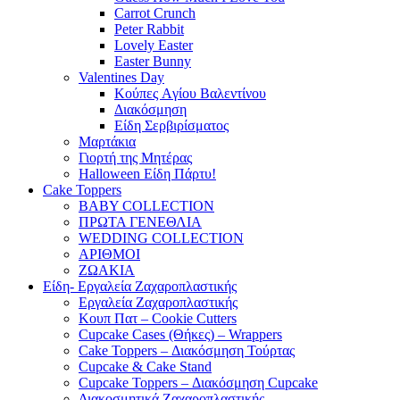
Carrot Crunch
Peter Rabbit
Lovely Easter
Easter Bunny
Valentines Day
Κούπες Aγίου Βαλεντίνου
Διακόσμηση
Είδη Σερβιρίσματος
Μαρτάκια
Γιορτή της Μητέρας
Halloween Είδη Πάρτυ!
Cake Toppers
BABY COLLECTION
ΠΡΩΤΑ ΓΕΝΕΘΛΙΑ
WEDDING COLLECTION
ΑΡΙΘΜΟΙ
ΖΩΑΚΙΑ
Είδη- Εργαλεία Ζαχαροπλαστικής
Εργαλεία Ζαχαροπλαστικής
Κουπ Πατ – Cookie Cutters
Cupcake Cases (Θήκες) – Wrappers
Cake Toppers – Διακόσμηση Τούρτας
Cupcake & Cake Stand
Cupcake Toppers – Διακόσμηση Cupcake
Διακοσμητικά Ζαχαροπλαστικής