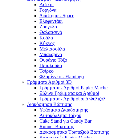
Αστέρι
Γοργόνα
Διάστημα - Space
Ελεφαντάκι
Ζούγκλα
Θαλασσινά
Κοάλα
Κύκνος
Μελισσούλα
Μπαλαρίνα
Ουράνιο Τόξο
Πεταλούδα
Τσίρκο
Φλαμίνγκο - Flamingo
Γράμματα Αριθμοί 3D
Γράμματα - Αριθμοί Papier Mache
Ξύλινα Γράμματα και Αριθμοί
Γράμματα - Αριθμοί από Φελιζόλ
Διακόσμηση Βάπτισης
Υφάσματα Διακόσμησης
Αυτοκόλλητα Τοίχου
Cake Stand για Candy Bar
Runner Βάπτισης
Διακοσμητικά Τραπεζιού Βάπτισης
Κατασκευές Papier Mache