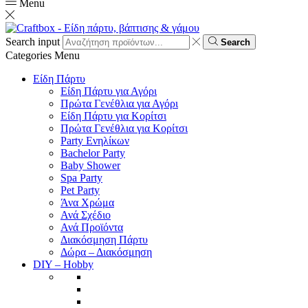
Menu
Search input
Search
Categories
Menu
Είδη Πάρτυ
Είδη Πάρτυ για Αγόρι
Πρώτα Γενέθλια για Αγόρι
Είδη Πάρτυ για Κορίτσι
Πρώτα Γενέθλια για Κορίτσι
Party Ενηλίκων
Bachelor Party
Baby Shower
Spa Party
Pet Party
Άνα Χρώμα
Ανά Σχέδιο
Ανά Προϊόντα
Διακόσμηση Πάρτυ
Δώρα – Διακόσμηση
DIY – Hobby