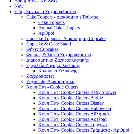
Υφασμάτινες Κορώνες
New
Είδη- Εργαλεία Ζαχαροπλαστικής
Cake Toppers - Διακόσμηση Τούρτας
Cake Toppers
Animal Cake Toppers
Αριθμοί
Cupcake Toppers - Διακόσμηση Cupcake
Cupcake & Cake Stand
Θήκες Cupcakes
Φόρμες & Ταψιά Ζαχαροπλαστικής
Διακοσμητικά Ζαχαροπλαστικής
Εργαλεία Ζαχαροπλαστικής
Καλούπια Σιλικόνης
Ζαχαρόπαστες
Ζαχαρώδη Διακοσμητικά
Κουπ Πατ - Cookie Cutters
Κουπ Πατ- Cookie Cutters Baby Shower
Κουπ Πατ- Cookie Cutters Barbie
Κουπ Πατ- Cookie Cutters Disney
Κουπ Πατ- Cookie Cutters Halloween
Κουπ Πατ- Cookie Cutters Αθλητικά
Κουπ Πατ- Cookie Cutters Αστέρια
Κουπ Πατ- Cookie Cutters Γοργόνα
Κουπ Πατ- Cookie Cutters Γράμματα - Αριθμοί