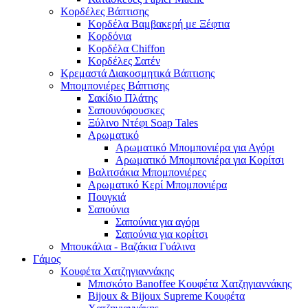
Κορδέλες Βάπτισης
Κορδέλα Βαμβακερή με Ξέφτια
Κορδόνια
Κορδέλα Chiffon
Κορδέλες Σατέν
Κρεμαστά Διακοσμητικά Βάπτισης
Μπομπονιέρες Βάπτισης
Σακίδιο Πλάτης
Σαπουνόφουσκες
Ξύλινο Ντέφι Soap Tales
Αρωματικό
Αρωματικό Μπομπονιέρα για Αγόρι
Αρωματικό Μπομπονιέρα για Κορίτσι
Βαλιτσάκια Μπομπονιέρες
Αρωματικό Κερί Μπομπονιέρα
Πουγκιά
Σαπούνια
Σαπούνια για αγόρι
Σαπούνια για κορίτσι
Μπουκάλια - Βαζάκια Γυάλινα
Γάμος
Κουφέτα Χατζηγιαννάκης
Μπισκότο Banoffee Κουφέτα Χατζηγιαννάκης
Bijoux & Bijoux Supreme Κουφέτα