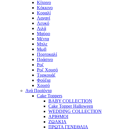
Κίτρινο
Κόκκινο
Κοραλί
Λαχανί
Λευκό
Λιλά
Μαύρο
Μέντα
Μπλε
Μωβ
Πορτοκαλί
Πράσινο
Ροζ
Ροζ Χρυσό
Τυρκουάζ
Φούξια
Χρυσό
Ανά Προϊόντα
Cake Toppers
BABY COLLECTION
Cake Topper Halloween
WEDDING COLLECTION
ΑΡΙΘΜΟΙ
ΖΩΑΚΙΑ
ΠΡΩΤΑ ΓΕΝΕΘΛΙΑ