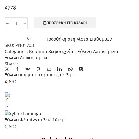
4778
ΠΡΟΣΘΉΚΗ ΣΤΟ ΚΑΛΆΘΙ
Ξύλινα
κουμπιά
ροζ
Προσθήκη στη Λίστα Επιθυμιών
σε
SKU:
PN01703
3
Categories:
Κουμπιά Χειροτεχνίας
,
Ξύλινα Αντικείμενα
,
μεγέθη
Ξύλινα Διακοσμητικά
(3-
Share:
5-
Ξύλινα κουμπιά τυρκουάζ σε 3 μ...
7εκ.)
4,69
€
30τεμ.
ποσότητα
Ξύλινο Φλαμίνγκο 3εκ. 10τεμ.
0,80
€