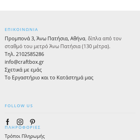
20x6x3,5
Διακοσμητικά
cm,
Ύψος
ποσότητα
20-
30mm
ΕΠΙΚΟΙΝΩΝΙΑ
10τεμ.
Προμπονά 3, Άνω Πατήσια, Αθήνα
,
δίπλα από τον
ποσότητα
σταθμό του μετρό Άνω Πατήσια (130 μέτρα).
Τηλ. 2102585286
info@craftbox.gr
Σχετικά με εμάς
Το Εργαστήριο και το Κατάστημά μας
FOLLOW US
Facebook
Instagram
Pinterest
ΠΛΗΡΟΦΟΡΙΕΣ
Τρόποι Πληρωμής