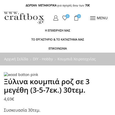
ΔΩΡΕΑΝ ΜΕΤΑΦΟΡΙΚΑ
για αγορές άνω των
70€
0
0
MENU
Η ΕΠΙΧΕΙΡΗΣΗ ΜΑΣ
ΤΟ ΕΡΓΑΣΤΗΡΙΟ & ΤΟ ΚΑΤΑΣΤΗΜΑ ΜΑΣ
ΕΠΙΚΟΙΝΩΝΙΑ
Αρχική Σελίδα
DIY - Hobby
Κουμπιά Χειροτεχνίας
Ξύλινα κουμπιά ροζ σε 3
μεγέθη (3-5-7εκ.) 30τεμ.
4,69
€
Συσκευασία 30τεμ.