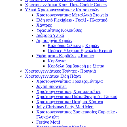
Χριστουεννιάτικα Κουπ Πατ- Cookie Cutters
Υλικά Χριστουγεννιάτικων Κατασκευών
Χριστουγεννιάτικα Μεταλλικά Στοιχεία
Είδη από Plexiglass - Γυαλί - Πλαστικό
Χάντρες
Υφασμάτινες Κολοκύθες
Διάφορα Υλικά
Δημιουργία Κεριών
Καλούπια Σιλικόνης Κεριών
Πρώτες Ύλες και Εργαλεία Κεριού
Υφάσματα - Κορδέλες - Runner
Κορδόνια
Κορδέλα βαμβακερή με ξέφτια
Χριστουγεννιάτικες Τσάντες - Πουγκιά
Χριστουγεννιάτικα Είδη Πάρτι
Χριστουγεννιάτικα Τραπεζομάντηλα
Joyful Snowman
Χριστουγεννιάτικες Χαρτοπετσέτες
Χριστουγεννιάτικα Πιάτα Φαγητού - Γλυκού
Χριστουγεννιάτικα Ποτήρια Χάρτινα
Jolly Christmas Party Meri Meri
Χριστουγεννιάτικες Συσκευασίες Cup cake -
Γλυκών κλπ
Festive Motif