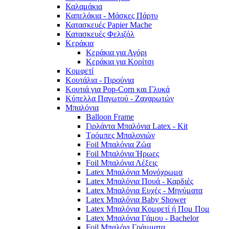
Καλαμάκια
Καπελάκια - Μάσκες Πάρτυ
Κατασκευές Papier Mache
Κατασκευές Φελιζόλ
Κεράκια
Κεράκια για Αγόρι
Κεράκια για Κορίτσι
Κομφετί
Κουτάλια - Πιρούνια
Κουτιά για Pop-Corn και Γλυκά
Κύπελλα Παγωτού - Ζαχαρωτών
Μπαλόνια
Balloon Frame
Γιρλάντα Μπαλόνια Latex - Kit
Τρόμπες Μπαλονιών
Foil Μπαλόνια Ζώα
Foil Μπαλόνια Ήρωες
Foil Μπαλόνια Λέξεις
Latex Μπαλόνια Μονόχρωμα
Latex Μπαλόνια Πουά - Καρδιές
Latex Μπαλόνια Ευχές - Μηνύματα
Latex Μπαλόνια Baby Shower
Latex Μπαλόνια Κομφετί ή Πομ Πομ
Latex Μπαλόνια Γάμου - Bachelor
Foil Μπαλόνι Γράμματα