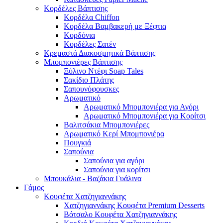
Κορδέλες Βάπτισης
Κορδέλα Chiffon
Κορδέλα Βαμβακερή με Ξέφτια
Κορδόνια
Κορδέλες Σατέν
Κρεμαστά Διακοσμητικά Βάπτισης
Μπομπονιέρες Βάπτισης
Ξύλινο Ντέφι Soap Tales
Σακίδιο Πλάτης
Σαπουνόφουσκες
Αρωματικό
Αρωματικό Μπομπονιέρα για Αγόρι
Αρωματικό Μπομπονιέρα για Κορίτσι
Βαλιτσάκια Μπομπονιέρες
Αρωματικό Κερί Μπομπονιέρα
Πουγκιά
Σαπούνια
Σαπούνια για αγόρι
Σαπούνια για κορίτσι
Μπουκάλια - Βαζάκια Γυάλινα
Γάμος
Κουφέτα Χατζηγιαννάκης
Χατζηγιαννάκης Κουφέτα Premium Desserts
Βότσαλο Κουφέτα Χατζηγιαννάκης