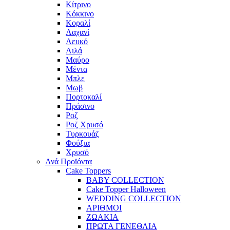
Κίτρινο
Κόκκινο
Κοραλί
Λαχανί
Λευκό
Λιλά
Μαύρο
Μέντα
Μπλε
Μωβ
Πορτοκαλί
Πράσινο
Ροζ
Ροζ Χρυσό
Τυρκουάζ
Φούξια
Χρυσό
Ανά Προϊόντα
Cake Toppers
BABY COLLECTION
Cake Topper Halloween
WEDDING COLLECTION
ΑΡΙΘΜΟΙ
ΖΩΑΚΙΑ
ΠΡΩΤΑ ΓΕΝΕΘΛΙΑ