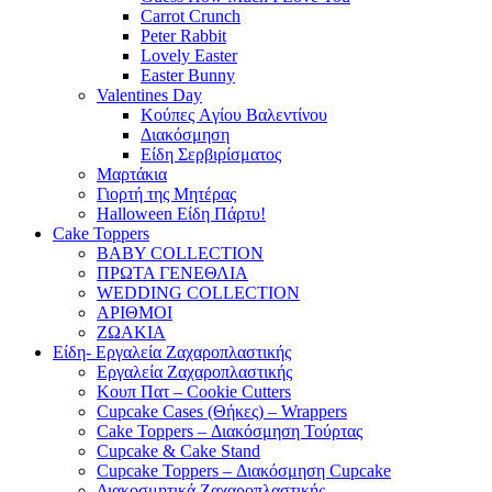
Carrot Crunch
Peter Rabbit
Lovely Easter
Easter Bunny
Valentines Day
Κούπες Aγίου Βαλεντίνου
Διακόσμηση
Είδη Σερβιρίσματος
Μαρτάκια
Γιορτή της Μητέρας
Halloween Είδη Πάρτυ!
Cake Toppers
BABY COLLECTION
ΠΡΩΤΑ ΓΕΝΕΘΛΙΑ
WEDDING COLLECTION
ΑΡΙΘΜΟΙ
ΖΩΑΚΙΑ
Είδη- Εργαλεία Ζαχαροπλαστικής
Εργαλεία Ζαχαροπλαστικής
Κουπ Πατ – Cookie Cutters
Cupcake Cases (Θήκες) – Wrappers
Cake Toppers – Διακόσμηση Τούρτας
Cupcake & Cake Stand
Cupcake Toppers – Διακόσμηση Cupcake
Διακοσμητικά Ζαχαροπλαστικής