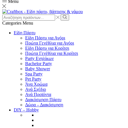
Menu
Search
input
Search
Categories
Menu
Είδη Πάρτυ
Είδη Πάρτυ για Αγόρι
Πρώτα Γενέθλια για Αγόρι
Είδη Πάρτυ για Κορίτσι
Πρώτα Γενέθλια για Κορίτσι
Party Ενηλίκων
Bachelor Party
Baby Shower
Spa Party
Pet Party
Άνα Χρώμα
Ανά Σχέδιο
Ανά Προϊόντα
Διακόσμηση Πάρτυ
Δώρα – Διακόσμηση
DIY – Hobby