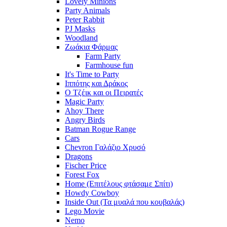
Lovely Minions
Party Animals
Peter Rabbit
PJ Masks
Woodland
Ζωάκια Φάρμας
Farm Party
Farmhouse fun
It's Time to Party
Ιππότης και Δράκος
Ο Τζέικ και οι Πειρατές
Magic Party
Ahoy There
Angry Birds
Batman Rogue Range
Cars
Chevron Γαλάζιο Χρυσό
Dragons
Fischer Price
Forest Fox
Home (Επιτέλους φτάσαμε Σπίτι)
Howdy Cowboy
Inside Out (Τα μυαλά που κουβαλάς)
Lego Movie
Nemo