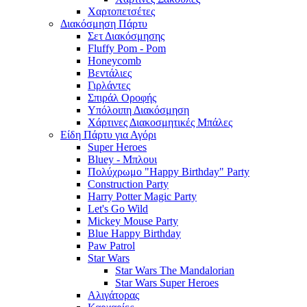
Χαρτοπετσέτες
Διακόσμηση Πάρτυ
Σετ Διακόσμησης
Fluffy Pom - Pom
Honeycomb
Βεντάλιες
Γιρλάντες
Σπιράλ Οροφής
Υπόλοιπη Διακόσμηση
Χάρτινες Διακοσμητικές Μπάλες
Είδη Πάρτυ για Αγόρι
Super Heroes
Bluey - Μπλουι
Πολύχρωμο "Happy Birthday" Party
Construction Party
Harry Potter Magic Party
Let's Go Wild
Mickey Mouse Party
Blue Happy Birthday
Paw Patrol
Star Wars
Star Wars The Mandalorian
Star Wars Super Heroes
Αλιγάτορας