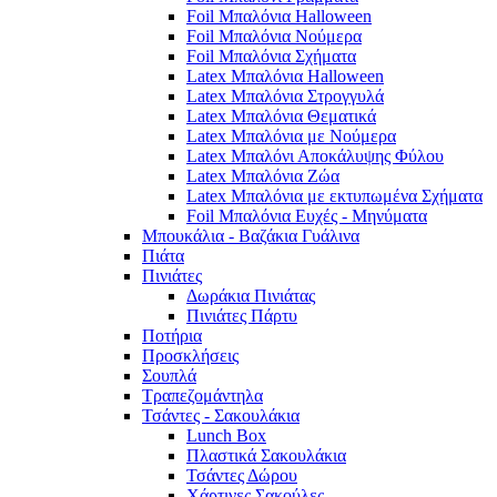
Foil Μπαλόνια Halloween
Foil Μπαλόνια Νούμερα
Foil Μπαλόνια Σχήματα
Latex Μπαλόνια Halloween
Latex Μπαλόνια Στρογγυλά
Latex Μπαλόνια Θεματικά
Latex Μπαλόνια με Νούμερα
Latex Μπαλόνι Αποκάλυψης Φύλου
Latex Μπαλόνια Ζώα
Latex Μπαλόνια με εκτυπωμένα Σχήματα
Foil Μπαλόνια Ευχές - Μηνύματα
Μπουκάλια - Βαζάκια Γυάλινα
Πιάτα
Πινιάτες
Δωράκια Πινιάτας
Πινιάτες Πάρτυ
Ποτήρια
Προσκλήσεις
Σουπλά
Τραπεζομάντηλα
Τσάντες - Σακουλάκια
Lunch Box
Πλαστικά Σακουλάκια
Τσάντες Δώρου
Χάρτινες Σακούλες