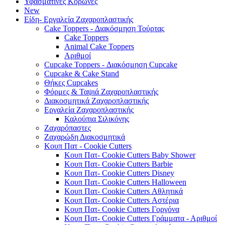
Υφασμάτινες Κορώνες
New
Είδη- Εργαλεία Ζαχαροπλαστικής
Cake Toppers - Διακόσμηση Τούρτας
Cake Toppers
Animal Cake Toppers
Αριθμοί
Cupcake Toppers - Διακόσμηση Cupcake
Cupcake & Cake Stand
Θήκες Cupcakes
Φόρμες & Ταψιά Ζαχαροπλαστικής
Διακοσμητικά Ζαχαροπλαστικής
Εργαλεία Ζαχαροπλαστικής
Καλούπια Σιλικόνης
Ζαχαρόπαστες
Ζαχαρώδη Διακοσμητικά
Κουπ Πατ - Cookie Cutters
Κουπ Πατ- Cookie Cutters Baby Shower
Κουπ Πατ- Cookie Cutters Barbie
Κουπ Πατ- Cookie Cutters Disney
Κουπ Πατ- Cookie Cutters Halloween
Κουπ Πατ- Cookie Cutters Αθλητικά
Κουπ Πατ- Cookie Cutters Αστέρια
Κουπ Πατ- Cookie Cutters Γοργόνα
Κουπ Πατ- Cookie Cutters Γράμματα - Αριθμοί