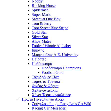
Noddy
Rocking Horse
Spiderman
Super Mario
Sweet at One Boy
Tom & Jerry
Toot Sweet Blue Stripe
Gold Star
Silver Star
Ahoy Matey
Γουΐνι / Winnie Alphabet
Ιππότης
Μπαμπούλας Α.Ε. University
Πειρατές
Ποδόσφαιρο
Ποδόσφαιρο Champions
Football Gold
Ταχυδρόμος Πατ
Τόμας το Τρενάκι
Φινέας & Φέρμπ
Χελωνονιτζάκια
Χένρι Τερατοαγκαλίτσας
Πρώτα Γενέθλια για Αγόρι
Ζούγκλα - Jungle Party Let's Go Wild
Racing Car Meri Meri