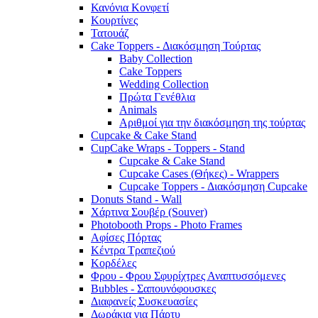
Κανόνια Κονφετί
Κουρτίνες
Τατουάζ
Cake Toppers - Διακόσμηση Τούρτας
Baby Collection
Cake Toppers
Wedding Collection
Πρώτα Γενέθλια
Animals
Αριθμοί για την διακόσμηση της τούρτας
Cupcake & Cake Stand
CupCake Wraps - Toppers - Stand
Cupcake & Cake Stand
Cupcake Cases (Θήκες) - Wrappers
Cupcake Toppers - Διακόσμηση Cupcake
Donuts Stand - Wall
Χάρτινα Σουβέρ (Souver)
Photobooth Props - Photo Frames
Αφίσες Πόρτας
Κέντρα Τραπεζιού
Κορδέλες
Φρου - Φρου Σφυρίχτρες Αναπτυσσόμενες
Bubbles - Σαπουνόφουσκες
Διαφανείς Συσκευασίες
Δωράκια για Πάρτυ