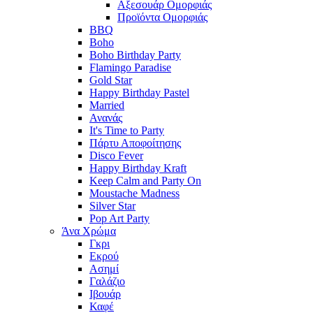
Αξεσουάρ Ομορφιάς
Προϊόντα Ομορφιάς
BBQ
Boho
Boho Birthday Party
Flamingo Paradise
Gold Star
Happy Birthday Pastel
Married
Ανανάς
It's Time to Party
Πάρτυ Αποφοίτησης
Disco Fever
Happy Birthday Kraft
Keep Calm and Party On
Moustache Madness
Silver Star
Pop Art Party
Άνα Χρώμα
Γκρι
Εκρού
Ασημί
Γαλάζιο
Ιβουάρ
Καφέ