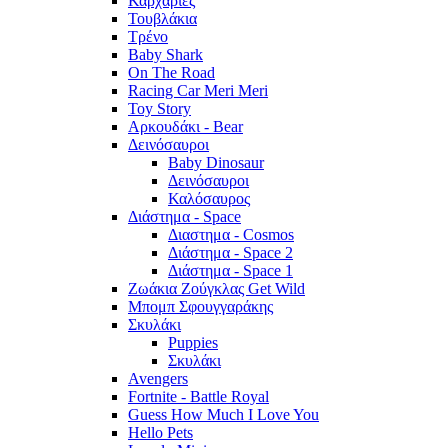
Καρχαρίες
Τουβλάκια
Τρένο
Baby Shark
On The Road
Racing Car Meri Meri
Toy Story
Αρκουδάκι - Bear
Δεινόσαυροι
Baby Dinosaur
Δεινόσαυροι
Καλόσαυρος
Διάστημα - Space
Διαστημα - Cosmos
Διάστημα - Space 2
Διάστημα - Space 1
Ζωάκια Ζούγκλας Get Wild
Μπομπ Σφουγγαράκης
Σκυλάκι
Puppies
Σκυλάκι
Avengers
Fortnite - Battle Royal
Guess How Much I Love You
Hello Pets