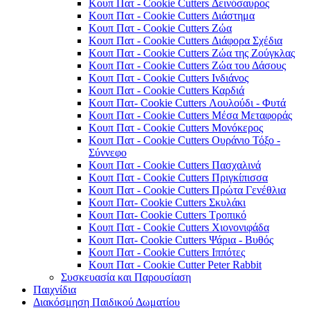
Κουπ Πατ - Cookie Cutters Δεινόσαυρος
Κουπ Πατ - Cookie Cutters Διάστημα
Κουπ Πατ - Cookie Cutters Ζώα
Κουπ Πατ - Cookie Cutters Διάφορα Σχέδια
Κουπ Πατ - Cookie Cutters Ζώα της Ζούγκλας
Κουπ Πατ - Cookie Cutters Ζώα του Δάσους
Κουπ Πατ - Cookie Cutters Ινδιάνος
Κουπ Πατ - Cookie Cutters Καρδιά
Κουπ Πατ- Cookie Cutters Λουλούδι - Φυτά
Κουπ Πατ - Cookie Cutters Μέσα Μεταφοράς
Κουπ Πατ - Cookie Cutters Μονόκερος
Κουπ Πατ - Cookie Cutters Ουράνιο Τόξο -
Σύννεφο
Κουπ Πατ - Cookie Cutters Πασχαλινά
Κουπ Πατ - Cookie Cutters Πριγκίπισσα
Κουπ Πατ - Cookie Cutters Πρώτα Γενέθλια
Κουπ Πατ- Cookie Cutters Σκυλάκι
Κουπ Πατ- Cookie Cutters Τροπικό
Κουπ Πατ - Cookie Cutters Χιονονιφάδα
Κουπ Πατ- Cookie Cutters Ψάρια - Βυθός
Κουπ Πατ - Cookie Cutters Ιππότες
Κουπ Πατ - Cookie Cutter Peter Rabbit
Συσκευασία και Παρουσίαση
Παιχνίδια
Διακόσμηση Παιδικού Δωματίου