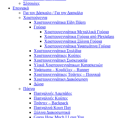
Σέσουλες
Εποχιακά
Για τον Δάσκαλο / Για την Δασκάλα
Χριστούγεννα
Χριστουγεννιάτικα Είδη Πάρτι
Γούρια
Χριστουγεννιάτικα Μεταλλικά Γούρια
Χριστουγεννιάτικα Γούρια από Plexiglass
Χριστουγεννιάτικα Ξύλινα Γούρια
Χριστουγεννιάτικα Υφασμάτινα Γούρια
Χριστουγεννιάτικα Στολίδια
Χριστουγεννιάτικες Κούπες
Χριστουγεννιάτικη Συσκευασία
Υλικά Χριστουγεννιάτικων Κατασκευών
Υφάσματα – Κορδέλες – Runner
Χριστουγεννιάτικες Τσάντες – Πουγκιά
Χριστουγεννιάτικη Διακόσμηση
Δώρα
Πάσχα
Πασχαλινές Λαμπάδες
Πασχαλινές Κούπες
Τσάντες – Backpack
Πασχαλινά Κουπ Πατ
Ξύλινα Διακοσμητικά
Guess How Much I Love You