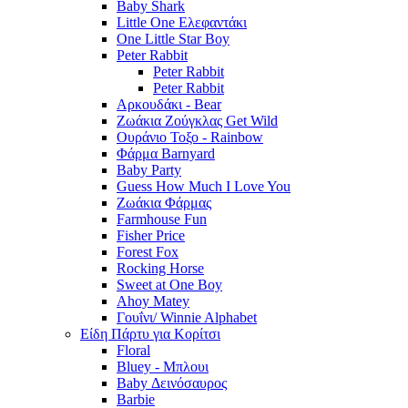
Baby Shark
Little One Ελεφαντάκι
One Little Star Boy
Peter Rabbit
Peter Rabbit
Peter Rabbit
Αρκουδάκι - Bear
Ζωάκια Ζούγκλας Get Wild
Ουράνιο Τοξο - Rainbow
Φάρμα Barnyard
Baby Party
Guess How Much I Love You
Ζωάκια Φάρμας
Farmhouse Fun
Fisher Price
Forest Fox
Rocking Horse
Sweet at One Boy
Ahoy Matey
Γουΐνι/ Winnie Alphabet
Είδη Πάρτυ για Κορίτσι
Floral
Bluey - Μπλουι
Baby Δεινόσαυρος
Barbie