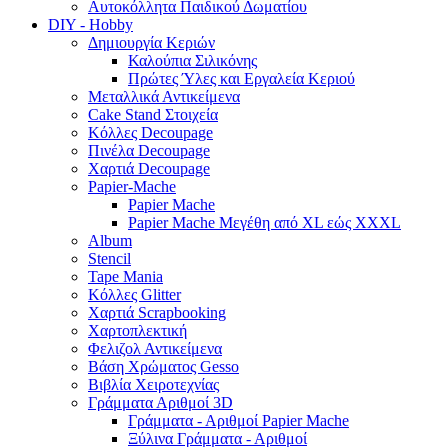
Αυτοκόλλητα Παιδικού Δωματίου
DIY - Hobby
Δημιουργία Κεριών
Καλούπια Σιλικόνης
Πρώτες Ύλες και Εργαλεία Κεριού
Μεταλλικά Αντικείμενα
Cake Stand Στοιχεία
Κόλλες Decoupage
Πινέλα Decoupage
Χαρτιά Decoupage
Papier-Mache
Papier Mache
Papier Mache Μεγέθη από XL εώς XXXL
Album
Stencil
Tape Mania
Κόλλες Glitter
Χαρτιά Scrapbooking
Χαρτοπλεκτική
Φελιζολ Αντικείμενα
Βάση Χρώματος Gesso
Βιβλία Χειροτεχνίας
Γράμματα Αριθμοί 3D
Γράμματα - Αριθμοί Papier Mache
Ξύλινα Γράμματα - Αριθμοί