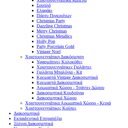
Χριστουγεννιάτικα Καπέλα
Σουπλά
Ελαφάκι
Πάρτυ Πιγκουίνων
Christmas Party
Dazzling Christmas
Merry Christmas
Christmas Metallics
Holly Pop
Party Porcelain Gold
Vintage Noel
Χριστουγεννιάτικη Διακόσμηση
Υφασμάτινες Κολοκύθες
Χριστουγεννιάτικες Γιρλάντες
Γιρλάντα Μπαλόνια - Kit
Κρεμαστά Vintage Διακοσμητικά
Κρεμαστά Διακοσμητικά
Αρωματικά Χώρου - Τσάντες Δώρου
Διακοσμητικά Κουδούνια
Διακοσμητικά Χώρου
Χριστουγεννιάτικα Αρωματικά Χώρου - Κεριά
Χριστουγεννιάτικες Κούπες
Διακοσμητικά
Εκπαιδευτικά Επιτραπέζια
Ξύλινα Διακοσμητικά