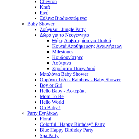
Chevron
Kraft
Ριγέ
Ξύλινα Βιοδιασπώμενα
Baby Shower
Ζούγκλα - Jungle Party
Δώρα για το Νεογέννητο
Θήκη Διαβατηρίου για Παιδιά
Κουτιά Αποθήκευσης Αναμνήσεων
Milestones
Κουδουνίστρες
Λούτρινα
Στρώματα Παιχνιδιού
Μπαλόνια Baby Shower
Ουράνιο Τόξο - Rainbow - Baby Shower
Boy or Girl
Hello Baby - Αστεράκι
Mom To Be
Hello World
Oh Baby !
Party Ενηλίκων
Floral
Colorful "Happy Birthday" Party
Blue Happy Birthday Party
Spa Party