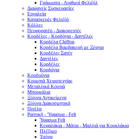
Γράμματα - Αριθμοί Φελιζόλ
Διαφανείς Συσκευασίες
Εργαλεία
Κατασκευές Φελιζόλ
Κόλλες
Περφορατέρ - Διακορευτές
Κορδέλες - Κορδόνια - Δαντέλες
Κορδέλα Chiffon
Κορδέλα Βαμβακερή με Ξέφτια
Κορδέλες Σατέν
Δαντέλες
Κορδέλες
Κορδόνια
Κουδούνια
Κουμπιά Χειροτεχνίας
Μεταλλικά Κουτιά
Μπουκάλια
Ξύλινα Αντικείμενα
Ξύλινα Διακοσμητικά
Πινέλα
Ραπτική - 'Υφασμα - Felt
Ύφασμα Felt
Κεφαλάκια - Μάτια - Μαλλιά για Κουκλάκια
Πλέξιμο
Τσόχα