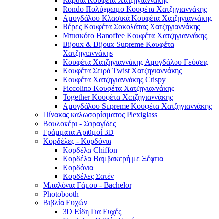
Καρδιά Κουφέτα Χατζηγιαννάκης
Rondo Πολύχρωμο Κουφέτα Χατζηγιαννάκης
Αμυγδάλου Κλασικά Κουφέτα Χατζηγιαννάκης
Βέρες Κουφέτα Σοκολάτας Χατζηγιαννάκης
Μπισκότο Banoffee Κουφέτα Χατζηγιαννάκης
Bijoux & Bijoux Supreme Κουφέτα
Χατζηγιαννάκηs
Κουφέτα Χατζηγιαννάκης Αμυγδάλου Γεύσεις
Κουφέτα Σειρά Twist Χατζηγιαννάκης
Κουφέτα Χατζηγιαννάκης Crispy
Piccolino Κουφέτα Χατζηγιαννάκης
Together Κουφέτα Χατζηγιαννάκης
Αμυγδάλου Supreme Κουφέτα Χατζηγιαννάκης
Πίνακας καλωσορίσματος Plexiglass
Βουλοκέρι - Σφραγίδες
Γράμματα Αριθμοί 3D
Κορδέλες - Κορδόνια
Κορδέλα Chiffon
Κορδέλα Βαμβακερή με Ξέφτια
Κορδόνια
Κορδέλες Σατέν
Μπαλόνια Γάμου - Bachelor
Photobooth
Βιβλία Ευχών
3D Είδη Για Ευχές