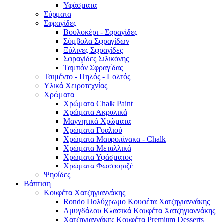
Υφάσματα
Σύρματα
Σφραγίδες
Βουλοκέρι - Σφραγίδες
Σύμβολα Σφραγίδων
Ξύλινες Σφραγίδες
Σφραγίδες Σιλικόνης
Ταμπόν Σφραγίδας
Τσιμέντο - Πηλός - Πολτός
Υλικά Χειροτεχνίας
Χρώματα
Χρώματα Chalk Paint
Χρώματα Ακρυλικά
Μαγνητικά Χρώματα
Χρώματα Γυαλιού
Χρώματα Μαυροπίνακα - Chalk
Χρώματα Μεταλλικά
Χρώματα Υφάσματος
Χρώματα Φωσφοριζέ
Ψηφίδες
Βάπτιση
Κουφέτα Χατζηγιαννάκης
Rondo Πολύχρωμο Κουφέτα Χατζηγιαννάκης
Αμυγδάλου Κλασικά Κουφέτα Χατζηγιαννάκης
Χατζηγιαννάκης Κουφέτα Premium Desserts