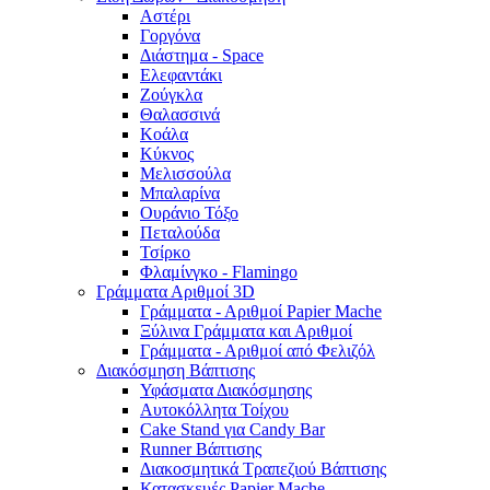
Αστέρι
Γοργόνα
Διάστημα - Space
Ελεφαντάκι
Ζούγκλα
Θαλασσινά
Κοάλα
Κύκνος
Μελισσούλα
Μπαλαρίνα
Ουράνιο Τόξο
Πεταλούδα
Τσίρκο
Φλαμίνγκο - Flamingo
Γράμματα Αριθμοί 3D
Γράμματα - Αριθμοί Papier Mache
Ξύλινα Γράμματα και Αριθμοί
Γράμματα - Αριθμοί από Φελιζόλ
Διακόσμηση Βάπτισης
Υφάσματα Διακόσμησης
Αυτοκόλλητα Τοίχου
Cake Stand για Candy Bar
Runner Βάπτισης
Διακοσμητικά Τραπεζιού Βάπτισης
Κατασκευές Papier Mache