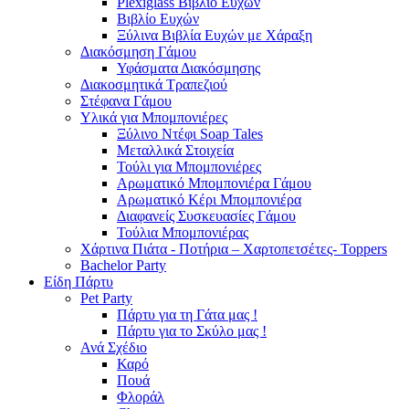
Plexiglass Βιβλίο Ευχών
Βιβλίο Ευχών
Ξύλινα Βιβλία Ευχών με Χάραξη
Διακόσμηση Γάμου
Υφάσματα Διακόσμησης
Διακοσμητικά Τραπεζιού
Στέφανα Γάμου
Υλικά για Μπομπονιέρες
Ξύλινο Ντέφι Soap Tales
Μεταλλικά Στοιχεία
Τούλι για Μπομπονιέρες
Αρωματικό Μπομπονιέρα Γάμου
Αρωματικό Κέρι Μπομπονιέρα
Διαφανείς Συσκευασίες Γάμου
Τούλια Μπομπονιέρας
Χάρτινα Πιάτα - Ποτήρια – Χαρτοπετσέτες- Toppers
Bachelor Party
Είδη Πάρτυ
Pet Party
Πάρτυ για τη Γάτα μας !
Πάρτυ για το Σκύλο μας !
Ανά Σχέδιο
Καρό
Πουά
Φλοράλ