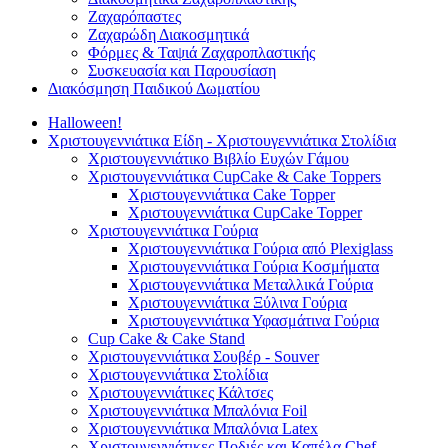
Ζαχαρόπαστες
Ζαχαρώδη Διακοσμητικά
Φόρμες & Ταψιά Ζαχαροπλαστικής
Συσκευασία και Παρουσίαση
Διακόσμηση Παιδικού Δωματίου
Halloween!
Χριστουγεννιάτικα Είδη - Χριστουγεννιάτικα Στολίδια
Χριστουγεννιάτικο Βιβλίο Ευχών Γάμου
Χριστουγεννιάτικα CupCake & Cake Toppers
Χριστουγεννιάτικα Cake Topper
Χριστουγεννιάτικα CupCake Topper
Χριστουγεννιάτικα Γούρια
Χριστουγεννιάτικα Γούρια από Plexiglass
Χριστουγεννιάτικα Γούρια Κοσμήματα
Χριστουγεννιάτικα Μεταλλικά Γούρια
Χριστουγεννιάτικα Ξύλινα Γούρια
Χριστουγεννιάτικα Υφασμάτινα Γούρια
Cup Cake & Cake Stand
Χριστουγεννιάτικα Σουβέρ - Souver
Χριστουγεννιάτικα Στολίδια
Χριστουγεννιάτικες Κάλτσες
Χριστουγεννιάτικα Μπαλόνια Foil
Χριστουγεννιάτικα Μπαλόνια Latex
Χριστουγεννιάτικες Ποδιές και Καπέλα Chef