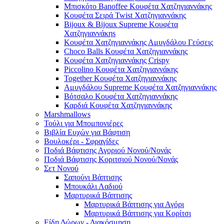
Μπισκότο Banoffee Κουφέτα Χατζηγιαννάκης
Κουφέτα Σειρά Twist Χατζηγιαννάκης
Bijoux & Bijoux Supreme Κουφέτα
Χατζηγιαννάκηs
Κουφέτα Χατζηγιαννάκης Αμυγδάλου Γεύσεις
Choco Balls Κουφέτα Χατζηγιαννάκης
Κουφέτα Χατζηγιαννάκης Crispy
Piccolino Κουφέτα Χατζηγιαννάκης
Together Κουφέτα Χατζηγιαννάκης
Αμυγδάλου Supreme Κουφέτα Χατζηγιαννάκης
Βότσαλο Κουφέτα Χατζηγιαννάκης
Καρδιά Κουφέτα Χατζηγιαννάκης
Marshmallows
Τούλι για Μπομπονιέρες
Βιβλία Ευχών για Βάφτιση
Βουλοκέρι - Σφραγίδες
Ποδιά Βάφτισης Αγοριού Νονού/Νονάς
Ποδιά Βάφτισης Κοριτσιού Νονού/Νονάς
Σετ Νονού
Σαπούνι Βάπτισης
Μπουκάλι Λαδιού
Μαρτυρικά Βάπτισης
Μαρτυρικά Βάπτισης για Αγόρι
Μαρτυρικά Βάπτισης για Κορίτσι
Είδη Δώρων - Διακόσμηση