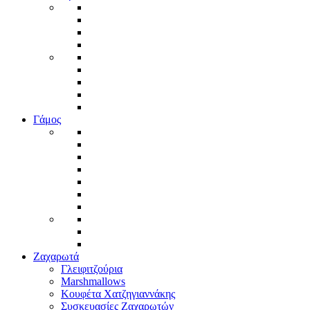
Γάμος
Ζαχαρωτά
Γλειφιτζούρια
Marshmallows
Κουφέτα Χατζηγιαννάκης
Συσκευασίες Ζαχαρωτών