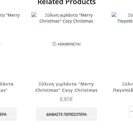
Related Products
Ι
ΑΝΑΜΈΝΕΤΑΙ
ρλάντα
Ξύλινη γιρλάντα “Merry
Ξύλι
mas”
Christmas” Cosy Christmas
Παγοπέδ
8,85
€
ΤΕΡΑ
ΔΙΑΒΆΣΤΕ ΠΕΡΙΣΣΌΤΕΡΑ