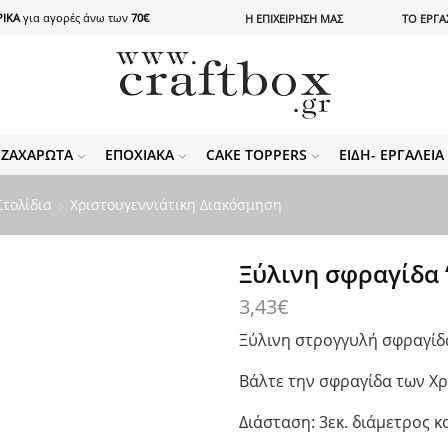
ΙΚΑ
για αγορές άνω των
70€
Η ΕΠΙΧΕΙΡΗΣΗ ΜΑΣ
ΤΟ ΕΡΓΑ
ΖΑΧΑΡΩΤΆ
ΕΠΟΧΙΑΚΆ
CAKE TOPPERS
ΕΊΔΗ- ΕΡΓΑΛΕΊ
Στολίδια
Χριστουγεννιάτικη Διακόσμηση
Ξύλινη σφραγίδα 
3,43
€
Ξύλινη στρογγυλή σφραγίδ
Βάλτε την σφραγίδα των Χρ
Διάσταση: 3εκ. διάμετρος κ