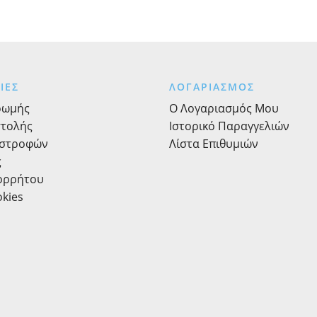
ΙΕΣ
ΛΟΓΑΡΙΑΣΜΟΣ
ρωμής
Ο Λογαριασμός Μου
στολής
Ιστορικό Παραγγελιών
ιστροφών
Λίστα Επιθυμιών
ς
πορρήτου
okies