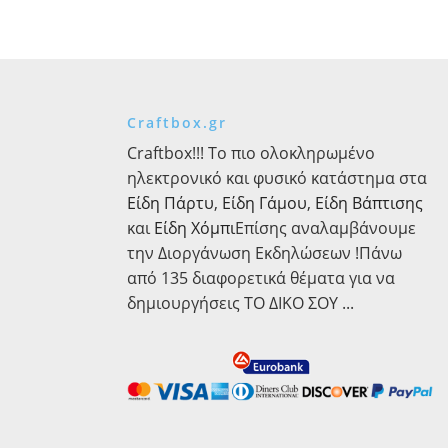
80τεμ.
Metallics
ποσότητα
40Χ30εκ.
2τεμ.
ποσότητα
Craftbox.gr
Craftbox!!! Το πιο ολοκληρωμένο
ηλεκτρονικό και φυσικό κατάστημα στα
Είδη Πάρτυ
,
Είδη Γάμου
,
Είδη Βάπτισης
και
Είδη Χόμπι
Επίσης αναλαμβάνουμε
την Διοργάνωση Εκδηλώσεων !Πάνω
από 135 διαφορετικά θέματα για να
δημιουργήσεις ΤΟ ΔΙΚΟ ΣΟΥ ...