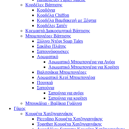
Κορδέλες Βάπτισης
Κορδόνια
Κορδέλα Chiffon
Κορδέλα Βαμβακερή με Ξέφτια
Κορδέλες Σατέν
Κρεμαστά Διακοσμητικά Βάπτισης
Μπομπονιέρες Βάπτισης
Ξύλινο Ντέφι Soap Tales
Σακίδιο Πλάτης
Σαπουνόφουσκες
Αρωματικό
Αρωματικό Μπομπονιέρα για Αγόρι
Αρωματικό Μπομπονιέρα για Κορίτσι
Βαλιτσάκια Μπομπονιέρες
Αρωματικό Κερί Μπομπονιέρα
Πουγκιά
Σαπούνια
Σαπούνια για αγόρι
Σαπούνια για κορίτσι
Μπουκάλια - Βαζάκια Γυάλινα
Γάμος
Κουφέτα Χατζηγιαννάκης
Piccolino Κουφέτα Χατζηγιαννάκης
Together Κουφέτα Χατζηγιαννάκης