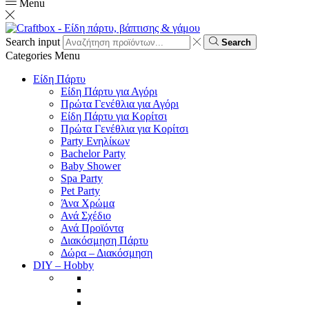
Menu
Search input
Search
Categories
Menu
Είδη Πάρτυ
Είδη Πάρτυ για Αγόρι
Πρώτα Γενέθλια για Αγόρι
Είδη Πάρτυ για Κορίτσι
Πρώτα Γενέθλια για Κορίτσι
Party Ενηλίκων
Bachelor Party
Baby Shower
Spa Party
Pet Party
Άνα Χρώμα
Ανά Σχέδιο
Ανά Προϊόντα
Διακόσμηση Πάρτυ
Δώρα – Διακόσμηση
DIY – Hobby