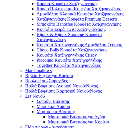
Καρδιά Κουφέτα Χατζηγιαννάκης
Rondo Πολύχρωμο Κουφέτα Χατζηγιαννάκης
Αμυγδάλου Κλασικά Κουφέτα Χατζηγιαννάκης
Χατζηγιαννάκης Κουφέτα Premium Desserts
Μπισκότο Banoffee Κουφέτα Χατζηγιαννάκης
Κουφέτα Σειρά Twist Χατζηγιαννάκης
Bijoux & Bijoux Supreme Κουφέτα
Χατζηγιαννάκηs
Κουφέτα Χατζηγιαννάκης Αμυγδάλου Γεύσεις
Choco Balls Κουφέτα Χατζηγιαννάκης
Κουφέτα Χατζηγιαννάκης Crispy
Piccolino Κουφέτα Χατζηγιαννάκης
Together Κουφέτα Χατζηγιαννάκης
Marshmallows
Βιβλία Ευχών για Βάφτιση
Βουλοκέρι - Σφραγίδες
Ποδιά Βάφτισης Αγοριού Νονού/Νονάς
Ποδιά Βάφτισης Κοριτσιού Νονού/Νονάς
Σετ Νονού
Σαπούνι Βάπτισης
Μπουκάλι Λαδιού
Μαρτυρικά Βάπτισης
Μαρτυρικά Βάπτισης για Αγόρι
Μαρτυρικά Βάπτισης για Κορίτσι
Είδη Δώρων - Διακόσμηση