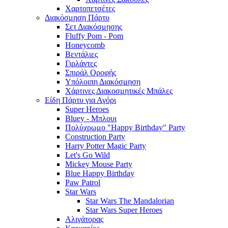
Χαρτοπετσέτες
Διακόσμηση Πάρτυ
Σετ Διακόσμησης
Fluffy Pom - Pom
Honeycomb
Βεντάλιες
Γιρλάντες
Σπιράλ Οροφής
Υπόλοιπη Διακόσμηση
Χάρτινες Διακοσμητικές Μπάλες
Είδη Πάρτυ για Αγόρι
Super Heroes
Bluey - Μπλουι
Πολύχρωμο "Happy Birthday" Party
Construction Party
Harry Potter Magic Party
Let's Go Wild
Mickey Mouse Party
Blue Happy Birthday
Paw Patrol
Star Wars
Star Wars The Mandalorian
Star Wars Super Heroes
Αλιγάτορας