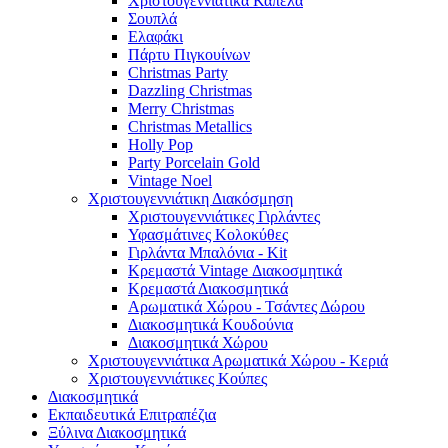
Χριστουγεννιάτικα Καπέλα
Σουπλά
Ελαφάκι
Πάρτυ Πιγκουίνων
Christmas Party
Dazzling Christmas
Merry Christmas
Christmas Metallics
Holly Pop
Party Porcelain Gold
Vintage Noel
Χριστουγεννιάτικη Διακόσμηση
Χριστουγεννιάτικες Γιρλάντες
Υφασμάτινες Κολοκύθες
Γιρλάντα Μπαλόνια - Kit
Κρεμαστά Vintage Διακοσμητικά
Κρεμαστά Διακοσμητικά
Αρωματικά Χώρου - Τσάντες Δώρου
Διακοσμητικά Κουδούνια
Διακοσμητικά Χώρου
Χριστουγεννιάτικα Αρωματικά Χώρου - Κεριά
Χριστουγεννιάτικες Κούπες
Διακοσμητικά
Εκπαιδευτικά Επιτραπέζια
Ξύλινα Διακοσμητικά