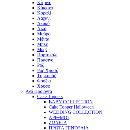
Κίτρινο
Κόκκινο
Κοραλί
Λαχανί
Λευκό
Λιλά
Μαύρο
Μέντα
Μπλε
Μωβ
Πορτοκαλί
Πράσινο
Ροζ
Ροζ Χρυσό
Τυρκουάζ
Φούξια
Χρυσό
Ανά Προϊόντα
Cake Toppers
BABY COLLECTION
Cake Topper Halloween
WEDDING COLLECTION
ΑΡΙΘΜΟΙ
ΖΩΑΚΙΑ
ΠΡΩΤΑ ΓΕΝΕΘΛΙΑ