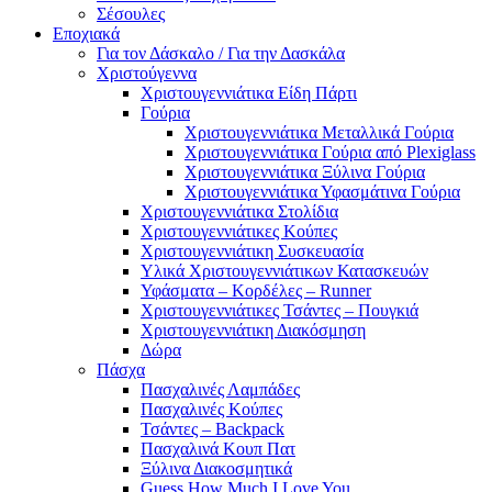
Σέσουλες
Εποχιακά
Για τον Δάσκαλο / Για την Δασκάλα
Χριστούγεννα
Χριστουγεννιάτικα Είδη Πάρτι
Γούρια
Χριστουγεννιάτικα Μεταλλικά Γούρια
Χριστουγεννιάτικα Γούρια από Plexiglass
Χριστουγεννιάτικα Ξύλινα Γούρια
Χριστουγεννιάτικα Υφασμάτινα Γούρια
Χριστουγεννιάτικα Στολίδια
Χριστουγεννιάτικες Κούπες
Χριστουγεννιάτικη Συσκευασία
Υλικά Χριστουγεννιάτικων Κατασκευών
Υφάσματα – Κορδέλες – Runner
Χριστουγεννιάτικες Τσάντες – Πουγκιά
Χριστουγεννιάτικη Διακόσμηση
Δώρα
Πάσχα
Πασχαλινές Λαμπάδες
Πασχαλινές Κούπες
Τσάντες – Backpack
Πασχαλινά Κουπ Πατ
Ξύλινα Διακοσμητικά
Guess How Much I Love You