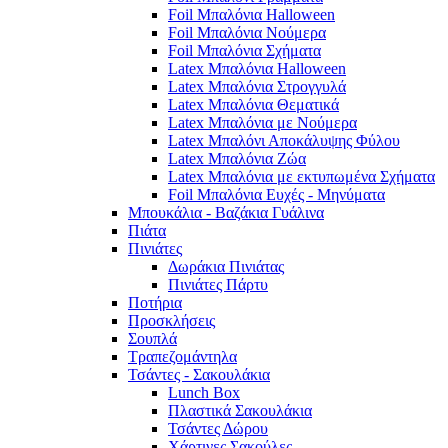
Foil Μπαλόνια Halloween
Foil Μπαλόνια Νούμερα
Foil Μπαλόνια Σχήματα
Latex Μπαλόνια Halloween
Latex Μπαλόνια Στρογγυλά
Latex Μπαλόνια Θεματικά
Latex Μπαλόνια με Νούμερα
Latex Μπαλόνι Αποκάλυψης Φύλου
Latex Μπαλόνια Ζώα
Latex Μπαλόνια με εκτυπωμένα Σχήματα
Foil Μπαλόνια Ευχές - Μηνύματα
Μπουκάλια - Βαζάκια Γυάλινα
Πιάτα
Πινιάτες
Δωράκια Πινιάτας
Πινιάτες Πάρτυ
Ποτήρια
Προσκλήσεις
Σουπλά
Τραπεζομάντηλα
Τσάντες - Σακουλάκια
Lunch Box
Πλαστικά Σακουλάκια
Τσάντες Δώρου
Χάρτινες Σακούλες