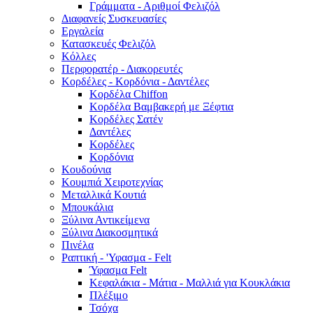
Γράμματα - Αριθμοί Φελιζόλ
Διαφανείς Συσκευασίες
Εργαλεία
Κατασκευές Φελιζόλ
Κόλλες
Περφορατέρ - Διακορευτές
Κορδέλες - Κορδόνια - Δαντέλες
Κορδέλα Chiffon
Κορδέλα Βαμβακερή με Ξέφτια
Κορδέλες Σατέν
Δαντέλες
Κορδέλες
Κορδόνια
Κουδούνια
Κουμπιά Χειροτεχνίας
Μεταλλικά Κουτιά
Μπουκάλια
Ξύλινα Αντικείμενα
Ξύλινα Διακοσμητικά
Πινέλα
Ραπτική - 'Υφασμα - Felt
Ύφασμα Felt
Κεφαλάκια - Μάτια - Μαλλιά για Κουκλάκια
Πλέξιμο
Τσόχα