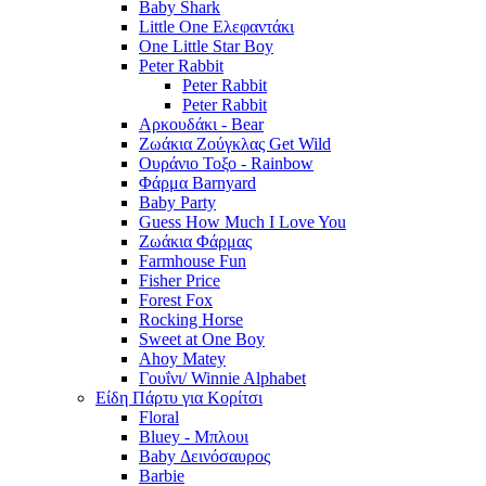
Baby Shark
Little One Ελεφαντάκι
One Little Star Boy
Peter Rabbit
Peter Rabbit
Peter Rabbit
Αρκουδάκι - Bear
Ζωάκια Ζούγκλας Get Wild
Ουράνιο Τοξο - Rainbow
Φάρμα Barnyard
Baby Party
Guess How Much I Love You
Ζωάκια Φάρμας
Farmhouse Fun
Fisher Price
Forest Fox
Rocking Horse
Sweet at One Boy
Ahoy Matey
Γουΐνι/ Winnie Alphabet
Είδη Πάρτυ για Κορίτσι
Floral
Bluey - Μπλουι
Baby Δεινόσαυρος
Barbie