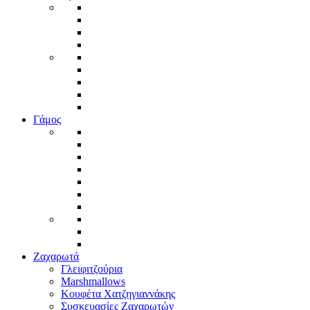
Γάμος
Ζαχαρωτά
Γλειφιτζούρια
Marshmallows
Κουφέτα Χατζηγιαννάκης
Συσκευασίες Ζαχαρωτών