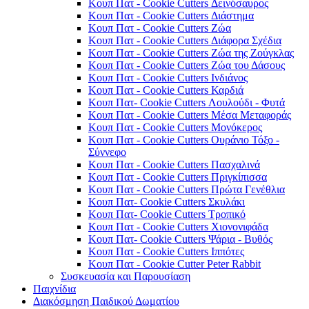
Κουπ Πατ - Cookie Cutters Δεινόσαυρος
Κουπ Πατ - Cookie Cutters Διάστημα
Κουπ Πατ - Cookie Cutters Ζώα
Κουπ Πατ - Cookie Cutters Διάφορα Σχέδια
Κουπ Πατ - Cookie Cutters Ζώα της Ζούγκλας
Κουπ Πατ - Cookie Cutters Ζώα του Δάσους
Κουπ Πατ - Cookie Cutters Ινδιάνος
Κουπ Πατ - Cookie Cutters Καρδιά
Κουπ Πατ- Cookie Cutters Λουλούδι - Φυτά
Κουπ Πατ - Cookie Cutters Μέσα Μεταφοράς
Κουπ Πατ - Cookie Cutters Μονόκερος
Κουπ Πατ - Cookie Cutters Ουράνιο Τόξο -
Σύννεφο
Κουπ Πατ - Cookie Cutters Πασχαλινά
Κουπ Πατ - Cookie Cutters Πριγκίπισσα
Κουπ Πατ - Cookie Cutters Πρώτα Γενέθλια
Κουπ Πατ- Cookie Cutters Σκυλάκι
Κουπ Πατ- Cookie Cutters Τροπικό
Κουπ Πατ - Cookie Cutters Χιονονιφάδα
Κουπ Πατ- Cookie Cutters Ψάρια - Βυθός
Κουπ Πατ - Cookie Cutters Ιππότες
Κουπ Πατ - Cookie Cutter Peter Rabbit
Συσκευασία και Παρουσίαση
Παιχνίδια
Διακόσμηση Παιδικού Δωματίου