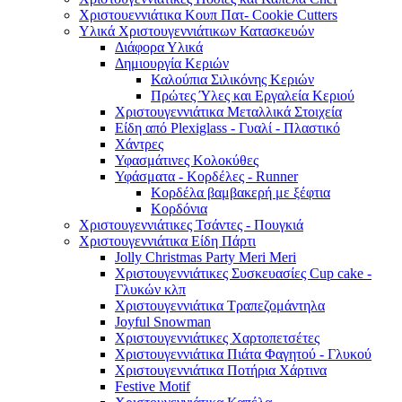
Χριστουεννιάτικα Κουπ Πατ- Cookie Cutters
Υλικά Χριστουγεννιάτικων Κατασκευών
Διάφορα Υλικά
Δημιουργία Κεριών
Καλούπια Σιλικόνης Κεριών
Πρώτες Ύλες και Εργαλεία Κεριού
Χριστουγεννιάτικα Μεταλλικά Στοιχεία
Είδη από Plexiglass - Γυαλί - Πλαστικό
Χάντρες
Υφασμάτινες Κολοκύθες
Υφάσματα - Κορδέλες - Runner
Κορδέλα βαμβακερή με ξέφτια
Κορδόνια
Χριστουγεννιάτικες Τσάντες - Πουγκιά
Χριστουγεννιάτικα Είδη Πάρτι
Jolly Christmas Party Meri Meri
Χριστουγεννιάτικες Συσκευασίες Cup cake -
Γλυκών κλπ
Χριστουγεννιάτικα Τραπεζομάντηλα
Joyful Snowman
Χριστουγεννιάτικες Χαρτοπετσέτες
Χριστουγεννιάτικα Πιάτα Φαγητού - Γλυκού
Χριστουγεννιάτικα Ποτήρια Χάρτινα
Festive Motif