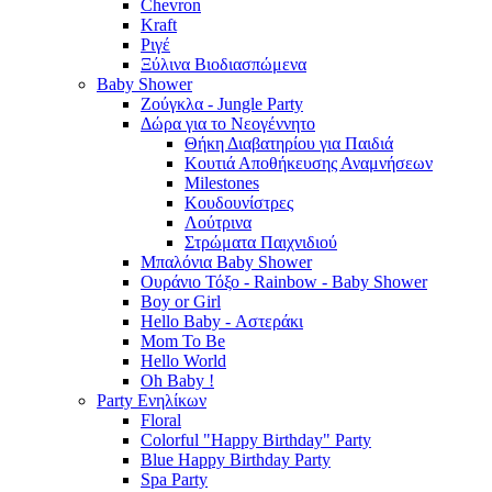
Chevron
Kraft
Ριγέ
Ξύλινα Βιοδιασπώμενα
Baby Shower
Ζούγκλα - Jungle Party
Δώρα για το Νεογέννητο
Θήκη Διαβατηρίου για Παιδιά
Κουτιά Αποθήκευσης Αναμνήσεων
Milestones
Κουδουνίστρες
Λούτρινα
Στρώματα Παιχνιδιού
Μπαλόνια Baby Shower
Ουράνιο Τόξο - Rainbow - Baby Shower
Boy or Girl
Hello Baby - Αστεράκι
Mom To Be
Hello World
Oh Baby !
Party Ενηλίκων
Floral
Colorful "Happy Birthday" Party
Blue Happy Birthday Party
Spa Party