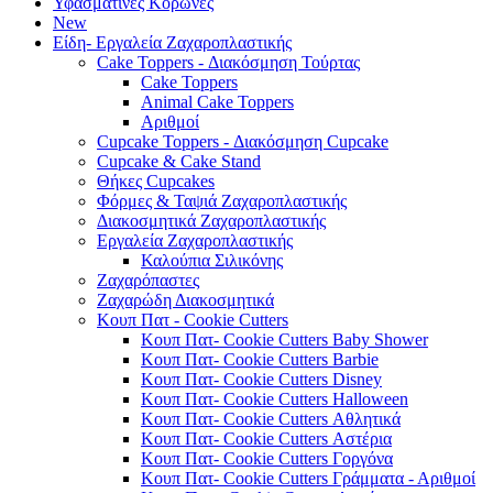
Υφασμάτινες Κορώνες
New
Είδη- Εργαλεία Ζαχαροπλαστικής
Cake Toppers - Διακόσμηση Τούρτας
Cake Toppers
Animal Cake Toppers
Αριθμοί
Cupcake Toppers - Διακόσμηση Cupcake
Cupcake & Cake Stand
Θήκες Cupcakes
Φόρμες & Ταψιά Ζαχαροπλαστικής
Διακοσμητικά Ζαχαροπλαστικής
Εργαλεία Ζαχαροπλαστικής
Καλούπια Σιλικόνης
Ζαχαρόπαστες
Ζαχαρώδη Διακοσμητικά
Κουπ Πατ - Cookie Cutters
Κουπ Πατ- Cookie Cutters Baby Shower
Κουπ Πατ- Cookie Cutters Barbie
Κουπ Πατ- Cookie Cutters Disney
Κουπ Πατ- Cookie Cutters Halloween
Κουπ Πατ- Cookie Cutters Αθλητικά
Κουπ Πατ- Cookie Cutters Αστέρια
Κουπ Πατ- Cookie Cutters Γοργόνα
Κουπ Πατ- Cookie Cutters Γράμματα - Αριθμοί