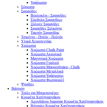
Υφάσματα
Σύρματα
Σφραγίδες
Βουλοκέρι - Σφραγίδες
Σύμβολα Σφραγίδων
Ξύλινες Σφραγίδες
Σφραγίδες Σιλικόνης
Ταμπόν Σφραγίδας
Τσιμέντο - Πηλός - Πολτός
Υλικά Χειροτεχνίας
Χρώματα
Χρώματα Chalk Paint
Χρώματα Ακρυλικά
Μαγνητικά Χρώματα
Χρώματα Γυαλιού
Χρώματα Μαυροπίνακα - Chalk
Χρώματα Μεταλλικά
Χρώματα Υφάσματος
Χρώματα Φωσφοριζέ
Ψηφίδες
Βάπτιση
Τούλι για Μπομπονιέρες
Κουφέτα Χατζηγιαννάκης
Αμυγδάλου Supreme Κουφέτα Χατζηγιαννάκης
Βότσαλο Κουφέτα Χατζηγιαννάκης