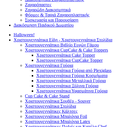
Ζαχαρόπαστες
Ζαχαρώδη Διακοσμητικά
Φόρμες & Ταψιά Ζαχαροπλαστικής
Συσκευασία και Παρουσίαση
Διακόσμηση Παιδικού Δωματίου
Halloween!
Χριστουγεννιάτικα Είδη - Χριστουγεννιάτικα Στολίδια
Χριστουγεννιάτικο Βιβλίο Ευχών Γάμου
Χριστουγεννιάτικα CupCake & Cake Toppers
Χριστουγεννιάτικα Cake Topper
Χριστουγεννιάτικα CupCake Topper
Χριστουγεννιάτικα Γούρια
Χριστουγεννιάτικα Γούρια από Plexiglass
Χριστουγεννιάτικα Γούρια Κοσμήματα
Χριστουγεννιάτικα Μεταλλικά Γούρια
Χριστουγεννιάτικα Ξύλινα Γούρια
Χριστουγεννιάτικα Υφασμάτινα Γούρια
Cup Cake & Cake Stand
Χριστουγεννιάτικα Σουβέρ - Souver
Χριστουγεννιάτικα Στολίδια
Χριστουγεννιάτικες Κάλτσες
Χριστουγεννιάτικα Μπαλόνια Foil
Χριστουγεννιάτικα Μπαλόνια Latex
Χριστουγεννιάτικες Ποδιές και Καπέλα Chef