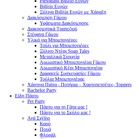
Plexiglass Βιβλίο Ευχών
Βιβλίο Ευχών
Ξύλινα Βιβλία Ευχών με Χάραξη
Διακόσμηση Γάμου
Υφάσματα Διακόσμησης
Διακοσμητικά Τραπεζιού
Στέφανα Γάμου
Υλικά για Μπομπονιέρες
Τούλι για Μπομπονιέρες
Ξύλινο Ντέφι Soap Tales
Μεταλλικά Στοιχεία
Αρωματικό Μπομπονιέρα Γάμου
Αρωματικό Κέρι Μπομπονιέρα
Διαφανείς Συσκευασίες Γάμου
Τούλια Μπομπονιέρας
Χάρτινα Πιάτα - Ποτήρια – Χαρτοπετσέτες- Toppers
Bachelor Party
Είδη Πάρτυ
Pet Party
Πάρτυ για τη Γάτα μας !
Πάρτυ για το Σκύλο μας !
Ανά Σχέδιο
Καρό
Πουά
Φλοράλ