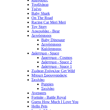
Καρχαρίες
Τουβλάκια
Τρένο
Baby Shark
On The Road
Racing Car Meri Meri
Toy Story
Αρκουδάκι - Bear
Δεινόσαυροι
Baby Dinosaur
Δεινόσαυροι
Καλόσαυρος
Διάστημα - Space
Διαστημα - Cosmos
Διάστημα - Space 2
Διάστημα - Space 1
Ζωάκια Ζούγκλας Get Wild
Μπομπ Σφουγγαράκης
Σκυλάκι
Puppies
Σκυλάκι
Avengers
Fortnite - Battle Royal
Guess How Much I Love You
Hello Pets