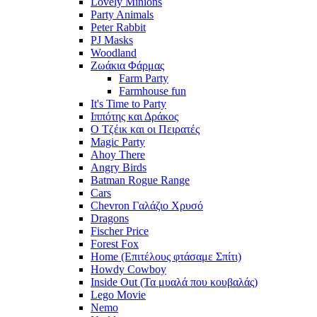
Lovely Minions
Party Animals
Peter Rabbit
PJ Masks
Woodland
Ζωάκια Φάρμας
Farm Party
Farmhouse fun
It's Time to Party
Ιππότης και Δράκος
Ο Τζέικ και οι Πειρατές
Magic Party
Ahoy There
Angry Birds
Batman Rogue Range
Cars
Chevron Γαλάζιο Χρυσό
Dragons
Fischer Price
Forest Fox
Home (Επιτέλους φτάσαμε Σπίτι)
Howdy Cowboy
Inside Out (Τα μυαλά που κουβαλάς)
Lego Movie
Nemo