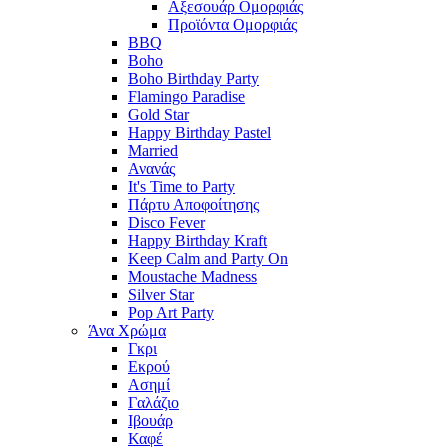
Αξεσουάρ Ομορφιάς
Προϊόντα Ομορφιάς
BBQ
Boho
Boho Birthday Party
Flamingo Paradise
Gold Star
Happy Birthday Pastel
Married
Ανανάς
It's Time to Party
Πάρτυ Αποφοίτησης
Disco Fever
Happy Birthday Kraft
Keep Calm and Party On
Moustache Madness
Silver Star
Pop Art Party
Άνα Χρώμα
Γκρι
Εκρού
Ασημί
Γαλάζιο
Ιβουάρ
Καφέ