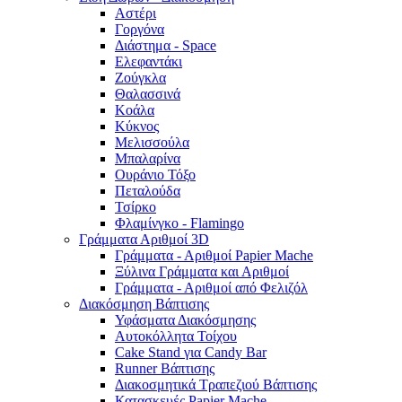
Αστέρι
Γοργόνα
Διάστημα - Space
Ελεφαντάκι
Ζούγκλα
Θαλασσινά
Κοάλα
Κύκνος
Μελισσούλα
Μπαλαρίνα
Ουράνιο Τόξο
Πεταλούδα
Τσίρκο
Φλαμίνγκο - Flamingo
Γράμματα Αριθμοί 3D
Γράμματα - Αριθμοί Papier Mache
Ξύλινα Γράμματα και Αριθμοί
Γράμματα - Αριθμοί από Φελιζόλ
Διακόσμηση Βάπτισης
Υφάσματα Διακόσμησης
Αυτοκόλλητα Τοίχου
Cake Stand για Candy Bar
Runner Βάπτισης
Διακοσμητικά Τραπεζιού Βάπτισης
Κατασκευές Papier Mache