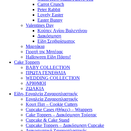
Carrot Crunch
Peter Rabbit
Lovely Easter
Easter Bunny
Valentines Day
Κούπες Aγίου Βαλεντίνου
Διακόσμηση
Είδη Σερβιρίσματος
Μαρτάκια
Γιορτή της Μητέρας
Halloween Είδη Πάρτυ!
Cake Toppers
BABY COLLECTION
ΠΡΩΤΑ ΓΕΝΕΘΛΙΑ
WEDDING COLLECTION
ΑΡΙΘΜΟΙ
ΖΩΑΚΙΑ
Είδη- Εργαλεία Ζαχαροπλαστικής
Εργαλεία Ζαχαροπλαστικής
Κουπ Πατ – Cookie Cutters
Cupcake Cases (Θήκες) – Wrappers
Cake Toppers – Διακόσμηση Τούρτας
Cupcake & Cake Stand
Cupcake Toppers – Διακόσμηση Cupcake
Διακοσμητικά Ζαχαροπλαστικής