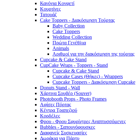
Κανόνια Κονφετί
Κουρτίνες
Τατουάζ
Cake Toppers - Διακόσμηση Τούρτας
Baby Collection
Cake Toppers
Wedding Collection
Πρώτα Γενέθλια
Animals
Αριθμοί για την διακόσμηση της τούρτας
Cupcake & Cake Stand
CupCake Wraps - Toppers - Stand
Cupcake & Cake Stand
Cupcake Cases (Θήκες) - Wrappers
Cupcake Toppers - Διακόσμηση Cupcake
Donuts Stand - Wall
Χάρτινα Σουβέρ (Souver)
Photobooth Props - Photo Frames
Αφίσες Πόρτας
Κέντρα Τραπεζιού
Κορδέλες
Φρου - Φρου Σφυρίχτρες Αναπτυσσόμενες
Bubbles - Σαπουνόφουσκες
Διαφανείς Συσκευασίες
Δωράκια για Πάρτυ