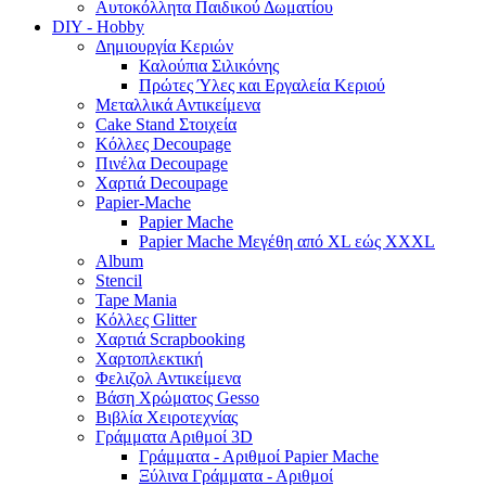
Αυτοκόλλητα Παιδικού Δωματίου
DIY - Hobby
Δημιουργία Κεριών
Καλούπια Σιλικόνης
Πρώτες Ύλες και Εργαλεία Κεριού
Μεταλλικά Αντικείμενα
Cake Stand Στοιχεία
Κόλλες Decoupage
Πινέλα Decoupage
Χαρτιά Decoupage
Papier-Mache
Papier Mache
Papier Mache Μεγέθη από XL εώς XXXL
Album
Stencil
Tape Mania
Κόλλες Glitter
Χαρτιά Scrapbooking
Χαρτοπλεκτική
Φελιζολ Αντικείμενα
Βάση Χρώματος Gesso
Βιβλία Χειροτεχνίας
Γράμματα Αριθμοί 3D
Γράμματα - Αριθμοί Papier Mache
Ξύλινα Γράμματα - Αριθμοί