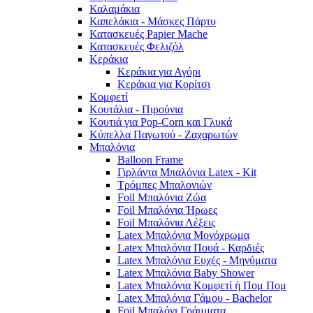
Καλαμάκια
Καπελάκια - Μάσκες Πάρτυ
Κατασκευές Papier Mache
Κατασκευές Φελιζόλ
Κεράκια
Κεράκια για Αγόρι
Κεράκια για Κορίτσι
Κομφετί
Κουτάλια - Πιρούνια
Κουτιά για Pop-Corn και Γλυκά
Κύπελλα Παγωτού - Ζαχαρωτών
Μπαλόνια
Balloon Frame
Γιρλάντα Μπαλόνια Latex - Kit
Τρόμπες Μπαλονιών
Foil Μπαλόνια Ζώα
Foil Μπαλόνια Ήρωες
Foil Μπαλόνια Λέξεις
Latex Μπαλόνια Μονόχρωμα
Latex Μπαλόνια Πουά - Καρδιές
Latex Μπαλόνια Ευχές - Μηνύματα
Latex Μπαλόνια Baby Shower
Latex Μπαλόνια Κομφετί ή Πομ Πομ
Latex Μπαλόνια Γάμου - Bachelor
Foil Μπαλόνι Γράμματα