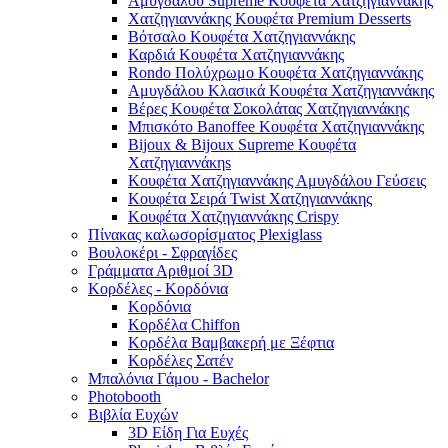
Αμυγδάλου Supreme Κουφέτα Χατζηγιαννάκης
Χατζηγιαννάκης Κουφέτα Premium Desserts
Βότσαλο Κουφέτα Χατζηγιαννάκης
Καρδιά Κουφέτα Χατζηγιαννάκης
Rondo Πολύχρωμο Κουφέτα Χατζηγιαννάκης
Αμυγδάλου Κλασικά Κουφέτα Χατζηγιαννάκης
Βέρες Κουφέτα Σοκολάτας Χατζηγιαννάκης
Μπισκότο Banoffee Κουφέτα Χατζηγιαννάκης
Bijoux & Bijoux Supreme Κουφέτα
Χατζηγιαννάκηs
Κουφέτα Χατζηγιαννάκης Αμυγδάλου Γεύσεις
Κουφέτα Σειρά Twist Χατζηγιαννάκης
Κουφέτα Χατζηγιαννάκης Crispy
Πίνακας καλωσορίσματος Plexiglass
Βουλοκέρι - Σφραγίδες
Γράμματα Αριθμοί 3D
Κορδέλες - Κορδόνια
Κορδόνια
Κορδέλα Chiffon
Κορδέλα Βαμβακερή με Ξέφτια
Κορδέλες Σατέν
Μπαλόνια Γάμου - Bachelor
Photobooth
Βιβλία Ευχών
3D Είδη Για Ευχές