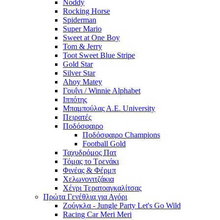
Noddy
Rocking Horse
Spiderman
Super Mario
Sweet at One Boy
Tom & Jerry
Toot Sweet Blue Stripe
Gold Star
Silver Star
Ahoy Matey
Γουΐνι / Winnie Alphabet
Ιππότης
Μπαμπούλας Α.Ε. University
Πειρατές
Ποδόσφαιρο
Ποδόσφαιρο Champions
Football Gold
Ταχυδρόμος Πατ
Τόμας το Τρενάκι
Φινέας & Φέρμπ
Χελωνονιτζάκια
Χένρι Τερατοαγκαλίτσας
Πρώτα Γενέθλια για Αγόρι
Ζούγκλα - Jungle Party Let's Go Wild
Racing Car Meri Meri