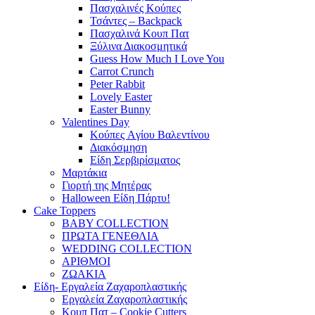
Πασχαλινές Κούπες
Τσάντες – Backpack
Πασχαλινά Κουπ Πατ
Ξύλινα Διακοσμητικά
Guess How Much I Love You
Carrot Crunch
Peter Rabbit
Lovely Easter
Easter Bunny
Valentines Day
Κούπες Aγίου Βαλεντίνου
Διακόσμηση
Είδη Σερβιρίσματος
Μαρτάκια
Γιορτή της Μητέρας
Halloween Είδη Πάρτυ!
Cake Toppers
BABY COLLECTION
ΠΡΩΤΑ ΓΕΝΕΘΛΙΑ
WEDDING COLLECTION
ΑΡΙΘΜΟΙ
ΖΩΑΚΙΑ
Είδη- Εργαλεία Ζαχαροπλαστικής
Εργαλεία Ζαχαροπλαστικής
Κουπ Πατ – Cookie Cutters