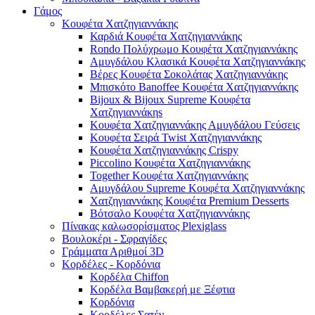
Γάμος
Κουφέτα Χατζηγιαννάκης
Καρδιά Κουφέτα Χατζηγιαννάκης
Rondo Πολύχρωμο Κουφέτα Χατζηγιαννάκης
Αμυγδάλου Κλασικά Κουφέτα Χατζηγιαννάκης
Βέρες Κουφέτα Σοκολάτας Χατζηγιαννάκης
Μπισκότο Banoffee Κουφέτα Χατζηγιαννάκης
Bijoux & Bijoux Supreme Κουφέτα
Χατζηγιαννάκηs
Κουφέτα Χατζηγιαννάκης Αμυγδάλου Γεύσεις
Κουφέτα Σειρά Twist Χατζηγιαννάκης
Κουφέτα Χατζηγιαννάκης Crispy
Piccolino Κουφέτα Χατζηγιαννάκης
Together Κουφέτα Χατζηγιαννάκης
Αμυγδάλου Supreme Κουφέτα Χατζηγιαννάκης
Χατζηγιαννάκης Κουφέτα Premium Desserts
Βότσαλο Κουφέτα Χατζηγιαννάκης
Πίνακας καλωσορίσματος Plexiglass
Βουλοκέρι - Σφραγίδες
Γράμματα Αριθμοί 3D
Κορδέλες - Κορδόνια
Κορδέλα Chiffon
Κορδέλα Βαμβακερή με Ξέφτια
Κορδόνια
Κορδέλες Σατέν