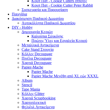
Κουπ Πατ - Cookie Cutters Ιππότες
Κουπ Πατ - Cookie Cutter Peter Rabbit
Συσκευασία και Παρουσίαση
Παιχνίδια
Διακόσμηση Παιδικού Δωματίου
Αυτοκόλλητα Παιδικού Δωματίου
DIY - Hobby
Δημιουργία Κεριών
Καλούπια Σιλικόνης
Πρώτες Ύλες και Εργαλεία Κεριού
Μεταλλικά Αντικείμενα
Cake Stand Στοιχεία
Κόλλες Decoupage
Πινέλα Decoupage
Χαρτιά Decoupage
Papier-Mache
Papier Mache
Papier Mache Μεγέθη από XL εώς XXXL
Album
Stencil
Tape Mania
Κόλλες Glitter
Χαρτιά Scrapbooking
Χαρτοπλεκτική
Φελιζολ Αντικείμενα