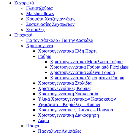
Ζαχαρωτά
Γλειφιτζούρια
Marshmallows
Κουφέτα Χατζηγιαννάκης
Συσκευασίες Ζαχαρωτών
Σέσουλες
Εποχιακά
Για τον Δάσκαλο / Για την Δασκάλα
Χριστούγεννα
Χριστουγεννιάτικα Είδη Πάρτι
Γούρια
Χριστουγεννιάτικα Μεταλλικά Γούρια
Χριστουγεννιάτικα Γούρια από Plexiglass
Χριστουγεννιάτικα Ξύλινα Γούρια
Χριστουγεννιάτικα Υφασμάτινα Γούρια
Χριστουγεννιάτικα Στολίδια
Χριστουγεννιάτικες Κούπες
Χριστουγεννιάτικη Συσκευασία
Υλικά Χριστουγεννιάτικων Κατασκευών
Υφάσματα – Κορδέλες – Runner
Χριστουγεννιάτικες Τσάντες – Πουγκιά
Χριστουγεννιάτικη Διακόσμηση
Δώρα
Πάσχα
Πασχαλινές Λαμπάδες