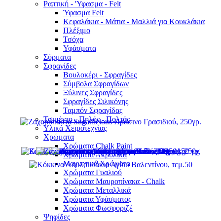
Ραπτική - 'Υφασμα - Felt
Ύφασμα Felt
Κεφαλάκια - Μάτια - Μαλλιά για Κουκλάκια
Πλέξιμο
Τσόχα
Υφάσματα
Σύρματα
Σφραγίδες
Βουλοκέρι - Σφραγίδες
Σύμβολα Σφραγίδων
Ξύλινες Σφραγίδες
Σφραγίδες Σιλικόνης
Ταμπόν Σφραγίδας
Τσιμέντο - Πηλός - Πολτός
Υλικά Χειροτεχνίας
Χρώματα
Χρώματα Chalk Paint
Χρώματα Ακρυλικά
Μαγνητικά Χρώματα
Χρώματα Γυαλιού
Χρώματα Μαυροπίνακα - Chalk
Χρώματα Μεταλλικά
Χρώματα Υφάσματος
Χρώματα Φωσφοριζέ
Ψηφίδες