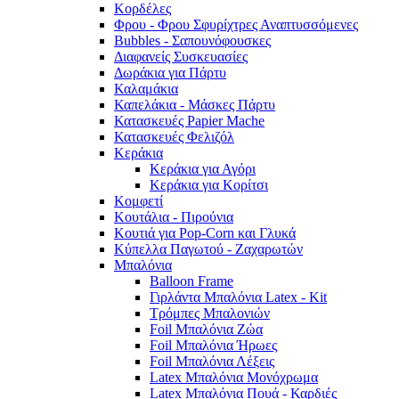
Κορδέλες
Φρου - Φρου Σφυρίχτρες Αναπτυσσόμενες
Bubbles - Σαπουνόφουσκες
Διαφανείς Συσκευασίες
Δωράκια για Πάρτυ
Καλαμάκια
Καπελάκια - Μάσκες Πάρτυ
Κατασκευές Papier Mache
Κατασκευές Φελιζόλ
Κεράκια
Κεράκια για Αγόρι
Κεράκια για Κορίτσι
Κομφετί
Κουτάλια - Πιρούνια
Κουτιά για Pop-Corn και Γλυκά
Κύπελλα Παγωτού - Ζαχαρωτών
Μπαλόνια
Balloon Frame
Γιρλάντα Μπαλόνια Latex - Kit
Τρόμπες Μπαλονιών
Foil Μπαλόνια Ζώα
Foil Μπαλόνια Ήρωες
Foil Μπαλόνια Λέξεις
Latex Μπαλόνια Μονόχρωμα
Latex Μπαλόνια Πουά - Καρδιές