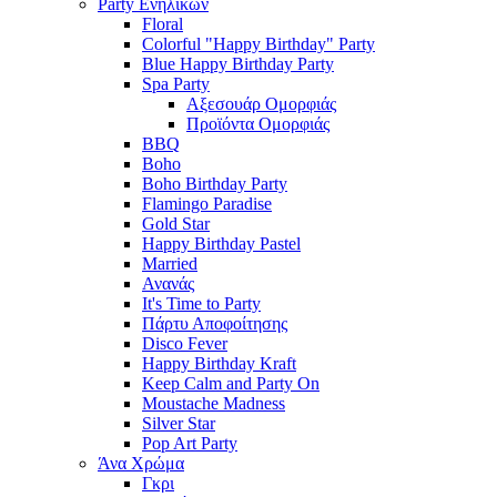
Party Ενηλίκων
Floral
Colorful "Happy Birthday" Party
Blue Happy Birthday Party
Spa Party
Αξεσουάρ Ομορφιάς
Προϊόντα Ομορφιάς
BBQ
Boho
Boho Birthday Party
Flamingo Paradise
Gold Star
Happy Birthday Pastel
Married
Ανανάς
It's Time to Party
Πάρτυ Αποφοίτησης
Disco Fever
Happy Birthday Kraft
Keep Calm and Party On
Moustache Madness
Silver Star
Pop Art Party
Άνα Χρώμα
Γκρι