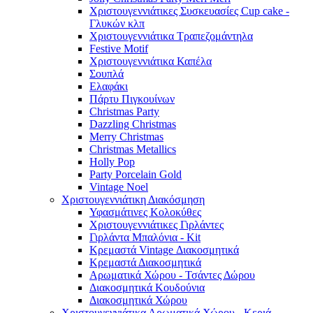
Χριστουγεννιάτικες Συσκευασίες Cup cake -
Γλυκών κλπ
Χριστουγεννιάτικα Τραπεζομάντηλα
Festive Motif
Χριστουγεννιάτικα Καπέλα
Σουπλά
Ελαφάκι
Πάρτυ Πιγκουίνων
Christmas Party
Dazzling Christmas
Merry Christmas
Christmas Metallics
Holly Pop
Party Porcelain Gold
Vintage Noel
Χριστουγεννιάτικη Διακόσμηση
Υφασμάτινες Κολοκύθες
Χριστουγεννιάτικες Γιρλάντες
Γιρλάντα Μπαλόνια - Kit
Κρεμαστά Vintage Διακοσμητικά
Κρεμαστά Διακοσμητικά
Αρωματικά Χώρου - Τσάντες Δώρου
Διακοσμητικά Κουδούνια
Διακοσμητικά Χώρου
Χριστουγεννιάτικα Αρωματικά Χώρου - Κεριά