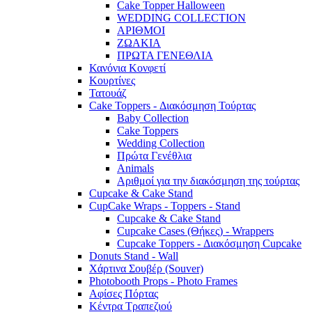
Cake Topper Halloween
WEDDING COLLECTION
ΑΡΙΘΜΟΙ
ΖΩΑΚΙΑ
ΠΡΩΤΑ ΓΕΝΕΘΛΙΑ
Κανόνια Κονφετί
Κουρτίνες
Τατουάζ
Cake Toppers - Διακόσμηση Τούρτας
Baby Collection
Cake Toppers
Wedding Collection
Πρώτα Γενέθλια
Animals
Αριθμοί για την διακόσμηση της τούρτας
Cupcake & Cake Stand
CupCake Wraps - Toppers - Stand
Cupcake & Cake Stand
Cupcake Cases (Θήκες) - Wrappers
Cupcake Toppers - Διακόσμηση Cupcake
Donuts Stand - Wall
Χάρτινα Σουβέρ (Souver)
Photobooth Props - Photo Frames
Αφίσες Πόρτας
Κέντρα Τραπεζιού