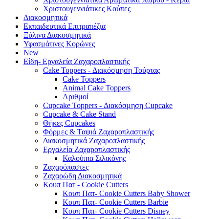
Χριστουγεννιάτικες Κούπες
Διακοσμητικά
Εκπαιδευτικά Επιτραπέζια
Ξύλινα Διακοσμητικά
Υφασμάτινες Κορώνες
New
Είδη- Εργαλεία Ζαχαροπλαστικής
Cake Toppers - Διακόσμηση Τούρτας
Cake Toppers
Animal Cake Toppers
Αριθμοί
Cupcake Toppers - Διακόσμηση Cupcake
Cupcake & Cake Stand
Θήκες Cupcakes
Φόρμες & Ταψιά Ζαχαροπλαστικής
Διακοσμητικά Ζαχαροπλαστικής
Εργαλεία Ζαχαροπλαστικής
Καλούπια Σιλικόνης
Ζαχαρόπαστες
Ζαχαρώδη Διακοσμητικά
Κουπ Πατ - Cookie Cutters
Κουπ Πατ- Cookie Cutters Baby Shower
Κουπ Πατ- Cookie Cutters Barbie
Κουπ Πατ- Cookie Cutters Disney