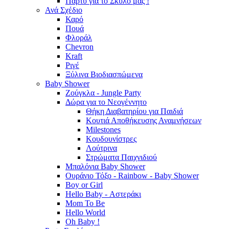
Πάρτυ για το Σκύλο μας !
Ανά Σχέδιο
Καρό
Πουά
Φλοράλ
Chevron
Kraft
Ριγέ
Ξύλινα Βιοδιασπώμενα
Baby Shower
Ζούγκλα - Jungle Party
Δώρα για το Νεογέννητο
Θήκη Διαβατηρίου για Παιδιά
Κουτιά Αποθήκευσης Αναμνήσεων
Milestones
Κουδουνίστρες
Λούτρινα
Στρώματα Παιχνιδιού
Μπαλόνια Baby Shower
Ουράνιο Τόξο - Rainbow - Baby Shower
Boy or Girl
Hello Baby - Αστεράκι
Mom To Be
Hello World
Oh Baby !