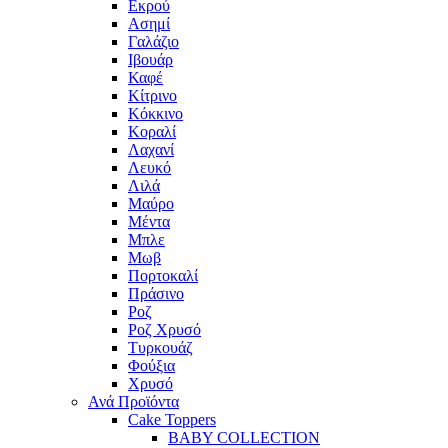
Εκρού
Ασημί
Γαλάζιο
Ιβουάρ
Καφέ
Κίτρινο
Κόκκινο
Κοραλί
Λαχανί
Λευκό
Λιλά
Μαύρο
Μέντα
Μπλε
Μωβ
Πορτοκαλί
Πράσινο
Ροζ
Ροζ Χρυσό
Τυρκουάζ
Φούξια
Χρυσό
Ανά Προϊόντα
Cake Toppers
BABY COLLECTION