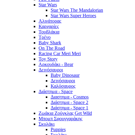
Star Wars
Star Wars The Mandalorian
Star Wars Super Heroes
Αλιγάτορας
Καρχαρίες
Τουβλάκια
Τρένο
Baby Shark
On The Road
Racing Car Meri Meri
Toy Story
Αρκουδάκι - Bear
Δεινόσαυροι
Baby Dinosaur
Δεινόσαυροι
Καλόσαυρος
Διάστημα - Space
Διαστημα - Cosmos
Διάστημα - Space 2
Διάστημα - Space 1
Ζωάκια Ζούγκλας Get Wild
Μπομπ Σφουγγαράκης
Σκυλάκι
Puppies
Σκυλάκι