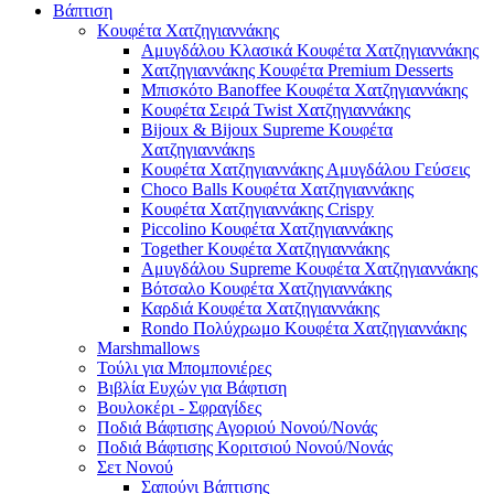
Βάπτιση
Κουφέτα Χατζηγιαννάκης
Αμυγδάλου Κλασικά Κουφέτα Χατζηγιαννάκης
Χατζηγιαννάκης Κουφέτα Premium Desserts
Μπισκότο Banoffee Κουφέτα Χατζηγιαννάκης
Κουφέτα Σειρά Twist Χατζηγιαννάκης
Bijoux & Bijoux Supreme Κουφέτα
Χατζηγιαννάκηs
Κουφέτα Χατζηγιαννάκης Αμυγδάλου Γεύσεις
Choco Balls Κουφέτα Χατζηγιαννάκης
Κουφέτα Χατζηγιαννάκης Crispy
Piccolino Κουφέτα Χατζηγιαννάκης
Together Κουφέτα Χατζηγιαννάκης
Αμυγδάλου Supreme Κουφέτα Χατζηγιαννάκης
Βότσαλο Κουφέτα Χατζηγιαννάκης
Καρδιά Κουφέτα Χατζηγιαννάκης
Rondo Πολύχρωμο Κουφέτα Χατζηγιαννάκης
Marshmallows
Τούλι για Μπομπονιέρες
Βιβλία Ευχών για Βάφτιση
Βουλοκέρι - Σφραγίδες
Ποδιά Βάφτισης Αγοριού Νονού/Νονάς
Ποδιά Βάφτισης Κοριτσιού Νονού/Νονάς
Σετ Νονού
Σαπούνι Βάπτισης