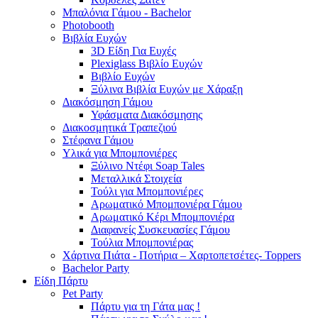
Μπαλόνια Γάμου - Bachelor
Photobooth
Βιβλία Ευχών
3D Είδη Για Ευχές
Plexiglass Βιβλίο Ευχών
Βιβλίο Ευχών
Ξύλινα Βιβλία Ευχών με Χάραξη
Διακόσμηση Γάμου
Υφάσματα Διακόσμησης
Διακοσμητικά Τραπεζιού
Στέφανα Γάμου
Υλικά για Μπομπονιέρες
Ξύλινο Ντέφι Soap Tales
Μεταλλικά Στοιχεία
Τούλι για Μπομπονιέρες
Αρωματικό Μπομπονιέρα Γάμου
Αρωματικό Κέρι Μπομπονιέρα
Διαφανείς Συσκευασίες Γάμου
Τούλια Μπομπονιέρας
Χάρτινα Πιάτα - Ποτήρια – Χαρτοπετσέτες- Toppers
Bachelor Party
Είδη Πάρτυ
Pet Party
Πάρτυ για τη Γάτα μας !