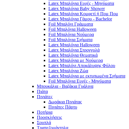
Latex Μπαλόνια Ευχές - Μηνύματα
Latex Μπαλόνια Baby Shower
Latex Μπαλόνια Κομφετί ή Πομ Πομ
Latex Μπαλόνια Γάμου - Bachelor
Foil Μπαλόνι Γράμματα
Foil Μπαλόνια Halloween
Foil Μπαλόνια Νούμερα
Foil Μπαλόνια Σχήματα
Latex Μπαλόνια Halloween
Latex Μπαλόνια Στρογγυλά
Latex Μπαλόνια Θεματικά
Latex Μπαλόνια με Νούμερα
Latex Μπαλόνι Αποκάλυψης Φύλου
Latex Μπαλόνια Ζώα
Latex Μπαλόνια με εκτυπωμένα Σχήματα
Foil Μπαλόνια Ευχές - Μηνύματα
Μπουκάλια - Βαζάκια Γυάλινα
Πιάτα
Πινιάτες
Δωράκια Πινιάτας
Πινιάτες Πάρτυ
Ποτήρια
Προσκλήσεις
Σουπλά
Τραπεζομάντηλα