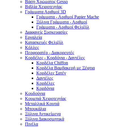
Βάση Χρώματος Gesso
Βιβλία Χειροτεχνίας
Γράμματα Αριθμοί 3D
Γράμματα - Αριθμοί Papier Mache
Ξύλινα Γράμματα - Αριθμοί
Γράμματα - Αριθμοί Φελιζόλ
Διαφανείς Συσκευασίες
Εργαλεία
Κατασκευές Φελιζόλ
Κόλλες
Περφορατέρ - Διακορευτές
Κορδέλες - Κορδόνια - Δαντέλες
Κορδέλα Chiffon
Κορδέλα Βαμβακερή με Ξέφτια
Κορδέλες Σατέν
Δαντέλες
Κορδέλες
Κορδόνια
Κουδούνια
Κουμπιά Χειροτεχνίας
Μεταλλικά Κουτιά
Μπουκάλια
Ξύλινα Αντικείμενα
Ξύλινα Διακοσμητικά
Πινέλα