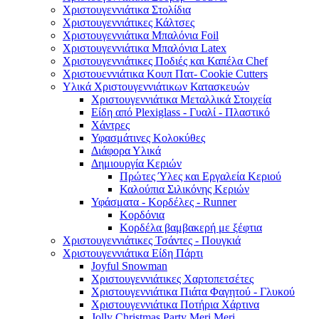
Χριστουγεννιάτικα Στολίδια
Χριστουγεννιάτικες Κάλτσες
Χριστουγεννιάτικα Μπαλόνια Foil
Χριστουγεννιάτικα Μπαλόνια Latex
Χριστουγεννιάτικες Ποδιές και Καπέλα Chef
Χριστουεννιάτικα Κουπ Πατ- Cookie Cutters
Υλικά Χριστουγεννιάτικων Κατασκευών
Χριστουγεννιάτικα Μεταλλικά Στοιχεία
Είδη από Plexiglass - Γυαλί - Πλαστικό
Χάντρες
Υφασμάτινες Κολοκύθες
Διάφορα Υλικά
Δημιουργία Κεριών
Πρώτες Ύλες και Εργαλεία Κεριού
Καλούπια Σιλικόνης Κεριών
Υφάσματα - Κορδέλες - Runner
Κορδόνια
Κορδέλα βαμβακερή με ξέφτια
Χριστουγεννιάτικες Τσάντες - Πουγκιά
Χριστουγεννιάτικα Είδη Πάρτι
Joyful Snowman
Χριστουγεννιάτικες Χαρτοπετσέτες
Χριστουγεννιάτικα Πιάτα Φαγητού - Γλυκού
Χριστουγεννιάτικα Ποτήρια Χάρτινα
Jolly Christmas Party Meri Meri