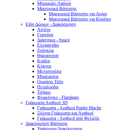
Μπουκάλι Λαδιού
Μαρτυρικά Βάπτισης
Μαρτυρικά Βάπτισης για Αγόρι
Μαρτυρικά Βάπτισης για Κορίτσι
Είδη Δώρων - Διακόσμηση
Αστέρι
Γοργόνα
Διάστημα - Space
Ελεφαντάκι
Ζούγκλα
Θαλασσινά
Κοάλα
Κύκνος
Μελισσούλα
Μπαλαρίνα
Ουράνιο Τόξο
Πεταλούδα
Τσίρκο
Φλαμίνγκο - Flamingo
Γράμματα Αριθμοί 3D
Γράμματα - Αριθμοί Papier Mache
Ξύλινα Γράμματα και Αριθμοί
Γράμματα - Αριθμοί από Φελιζόλ
Διακόσμηση Βάπτισης
Υφάσματα Διακόσμησης