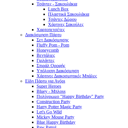
Τσάντες - Σακουλάκια
Lunch Box
Πλαστικά Σακουλάκια
Τσάντες Δώρου
Χάρτινες Σακούλες
Χαρτοπετσέτες
Διακόσμηση Πάρτυ
Σετ Διακόσμησης
Fluffy Pom - Pom
Honeycomb
Βεντάλιες
Γιρλάντες
Σπιράλ Οροφής
Υπόλοιπη Διακόσμηση
Χάρτινες Διακοσμητικές Μπάλες
Είδη Πάρτυ για Αγόρι
Super Heroes
Bluey - Μπλουι
Πολύχρωμο "Happy Birthday" Party
Construction Party
Harry Potter Magic Party
Let's Go Wild
Mickey Mouse Party
Blue Happy Birthday
Paw Patrol