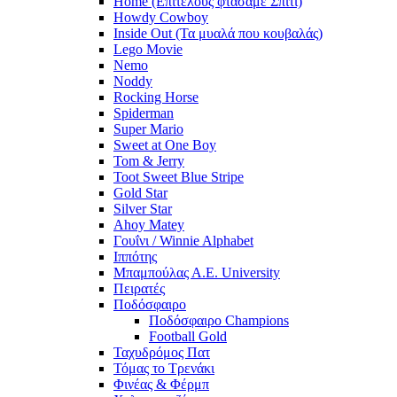
Home (Επιτέλους φτάσαμε Σπίτι)
Howdy Cowboy
Inside Out (Τα μυαλά που κουβαλάς)
Lego Movie
Nemo
Noddy
Rocking Horse
Spiderman
Super Mario
Sweet at One Boy
Tom & Jerry
Toot Sweet Blue Stripe
Gold Star
Silver Star
Ahoy Matey
Γουΐνι / Winnie Alphabet
Ιππότης
Μπαμπούλας Α.Ε. University
Πειρατές
Ποδόσφαιρο
Ποδόσφαιρο Champions
Football Gold
Ταχυδρόμος Πατ
Τόμας το Τρενάκι
Φινέας & Φέρμπ