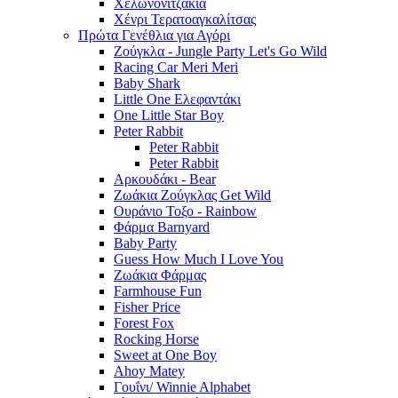
Χελωνονιτζάκια
Χένρι Τερατοαγκαλίτσας
Πρώτα Γενέθλια για Αγόρι
Ζούγκλα - Jungle Party Let's Go Wild
Racing Car Meri Meri
Baby Shark
Little One Ελεφαντάκι
One Little Star Boy
Peter Rabbit
Peter Rabbit
Peter Rabbit
Αρκουδάκι - Bear
Ζωάκια Ζούγκλας Get Wild
Ουράνιο Τοξο - Rainbow
Φάρμα Barnyard
Baby Party
Guess How Much I Love You
Ζωάκια Φάρμας
Farmhouse Fun
Fisher Price
Forest Fox
Rocking Horse
Sweet at One Boy
Ahoy Matey
Γουΐνι/ Winnie Alphabet