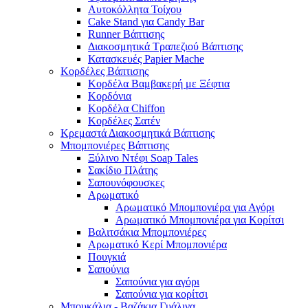
Αυτοκόλλητα Τοίχου
Cake Stand για Candy Bar
Runner Βάπτισης
Διακοσμητικά Τραπεζιού Βάπτισης
Κατασκευές Papier Mache
Κορδέλες Βάπτισης
Κορδέλα Βαμβακερή με Ξέφτια
Κορδόνια
Κορδέλα Chiffon
Κορδέλες Σατέν
Κρεμαστά Διακοσμητικά Βάπτισης
Μπομπονιέρες Βάπτισης
Ξύλινο Ντέφι Soap Tales
Σακίδιο Πλάτης
Σαπουνόφουσκες
Αρωματικό
Αρωματικό Μπομπονιέρα για Αγόρι
Αρωματικό Μπομπονιέρα για Κορίτσι
Βαλιτσάκια Μπομπονιέρες
Αρωματικό Κερί Μπομπονιέρα
Πουγκιά
Σαπούνια
Σαπούνια για αγόρι
Σαπούνια για κορίτσι
Μπουκάλια - Βαζάκια Γυάλινα