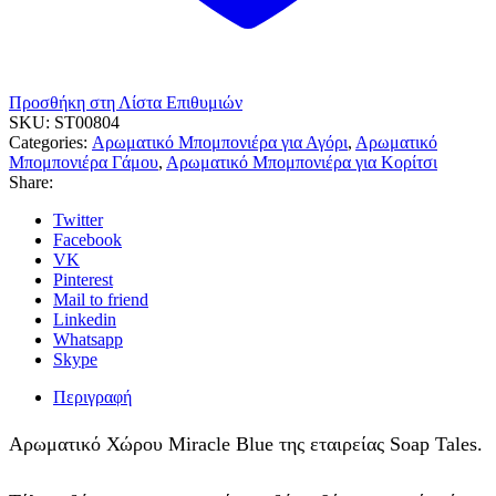
Προσθήκη στη Λίστα Επιθυμιών
SKU:
ST00804
Categories:
Αρωματικό Μπομπονιέρα για Αγόρι
,
Αρωματικό
Μπομπονιέρα Γάμου
,
Αρωματικό Μπομπονιέρα για Κορίτσι
Share:
Twitter
Facebook
VK
Pinterest
Mail to friend
Linkedin
Whatsapp
Skype
Περιγραφή
Αρωματικό Χώρου Miracle Blue της εταιρείας Soap Tales.