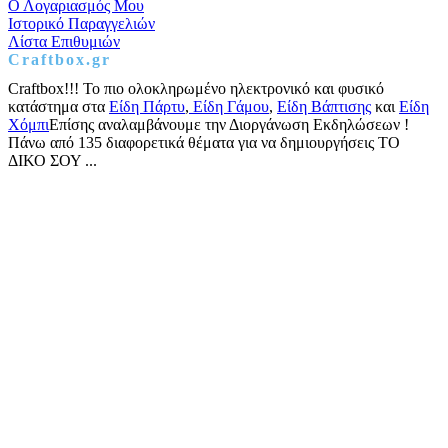
Ο Λογαριασμός Μου
Ιστορικό Παραγγελιών
Λίστα Επιθυμιών
Craftbox.gr
Craftbox!!! Το πιο ολοκληρωμένο ηλεκτρονικό και φυσικό
κατάστημα στα
Είδη Πάρτυ
,
Είδη Γάμου
,
Είδη Βάπτισης
και
Είδη
Χόμπι
Επίσης αναλαμβάνουμε την Διοργάνωση Εκδηλώσεων !
Πάνω από 135 διαφορετικά θέματα για να δημιουργήσεις ΤΟ
ΔΙΚΟ ΣΟΥ ...