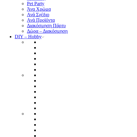
Pet Party
Άνα Χρώμα
Ανά Σχέδιο
Ανά Προϊόντα
Διακόσμηση Πάρτυ
Δώρα – Διακόσμηση
DIY – Hobby