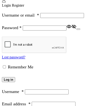
Login
Register
Username or email
*
Password
*
Lost password?
Remember Me
Log in
Username
*
Email address
*