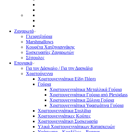
Ζαχαρωτά
Γλειφιτζούρια
Marshmallows
Κουφέτα Χατζηγιαννάκης
Συσκευασίες Ζαχαρωτών
Σέσουλες
Εποχιακά
Για τον Δάσκαλο / Για την Δασκάλα
Χριστούγεννα
Χριστουγεννιάτικα Είδη Πάρτι
Γούρια
Χριστουγεννιάτικα Μεταλλικά Γούρια
Χριστουγεννιάτικα Γούρια από Plexiglass
Χριστουγεννιάτικα Ξύλινα Γούρια
Χριστουγεννιάτικα Υφασμάτινα Γούρια
Χριστουγεννιάτικα Στολίδια
Χριστουγεννιάτικες Κούπες
Χριστουγεννιάτικη Συσκευασία
Υλικά Χριστουγεννιάτικων Κατασκευών
Υφάσματα – Κορδέλες – Runner