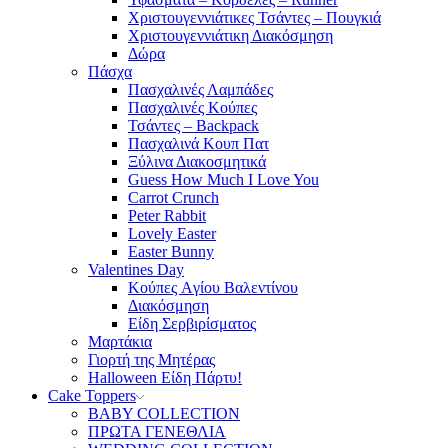
Χριστουγεννιάτικες Τσάντες – Πουγκιά
Χριστουγεννιάτικη Διακόσμηση
Δώρα
Πάσχα
Πασχαλινές Λαμπάδες
Πασχαλινές Κούπες
Τσάντες – Backpack
Πασχαλινά Κουπ Πατ
Ξύλινα Διακοσμητικά
Guess How Much I Love You
Carrot Crunch
Peter Rabbit
Lovely Easter
Easter Bunny
Valentines Day
Κούπες Aγίου Βαλεντίνου
Διακόσμηση
Είδη Σερβιρίσματος
Μαρτάκια
Γιορτή της Μητέρας
Halloween Είδη Πάρτυ!
Cake Toppers
BABY COLLECTION
ΠΡΩΤΑ ΓΕΝΕΘΛΙΑ