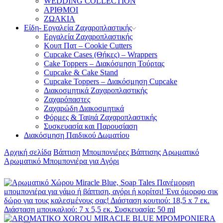
WEDDING COLLECTION
ΑΡΙΘΜΟΙ
ΖΩΑΚΙΑ
Είδη- Εργαλεία Ζαχαροπλαστικής
Εργαλεία Ζαχαροπλαστικής
Κουπ Πατ – Cookie Cutters
Cupcake Cases (Θήκες) – Wrappers
Cake Toppers – Διακόσμηση Τούρτας
Cupcake & Cake Stand
Cupcake Toppers – Διακόσμηση Cupcake
Διακοσμητικά Ζαχαροπλαστικής
Ζαχαρόπαστες
Ζαχαρώδη Διακοσμητικά
Φόρμες & Ταψιά Ζαχαροπλαστικής
Συσκευασία και Παρουσίαση
Διακόσμηση Παιδικού Δωματίου
Αρχική σελίδα
Βάπτιση
Μπομπονιέρες Βάπτισης
Αρωματικό
Αρωματικό Μπομπονιέρα για Αγόρι