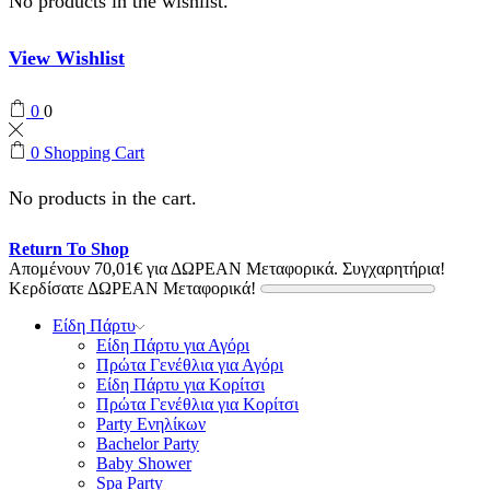
No products in the wishlist.
View Wishlist
0
0
0
Shopping Cart
No products in the cart.
Return To Shop
Απομένουν
70,01
€
για ΔΩΡΕΑΝ Μεταφορικά.
Συγχαρητήρια!
Κερδίσατε ΔΩΡΕΑΝ Μεταφορικά!
Είδη Πάρτυ
Είδη Πάρτυ για Αγόρι
Πρώτα Γενέθλια για Αγόρι
Είδη Πάρτυ για Κορίτσι
Πρώτα Γενέθλια για Κορίτσι
Party Ενηλίκων
Bachelor Party
Baby Shower
Spa Party