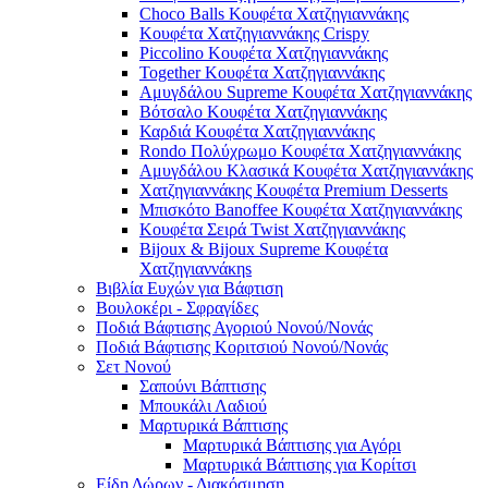
Choco Balls Κουφέτα Χατζηγιαννάκης
Κουφέτα Χατζηγιαννάκης Crispy
Piccolino Κουφέτα Χατζηγιαννάκης
Together Κουφέτα Χατζηγιαννάκης
Αμυγδάλου Supreme Κουφέτα Χατζηγιαννάκης
Βότσαλο Κουφέτα Χατζηγιαννάκης
Καρδιά Κουφέτα Χατζηγιαννάκης
Rondo Πολύχρωμο Κουφέτα Χατζηγιαννάκης
Αμυγδάλου Κλασικά Κουφέτα Χατζηγιαννάκης
Χατζηγιαννάκης Κουφέτα Premium Desserts
Μπισκότο Banoffee Κουφέτα Χατζηγιαννάκης
Κουφέτα Σειρά Twist Χατζηγιαννάκης
Bijoux & Bijoux Supreme Κουφέτα
Χατζηγιαννάκηs
Βιβλία Ευχών για Βάφτιση
Βουλοκέρι - Σφραγίδες
Ποδιά Βάφτισης Αγοριού Νονού/Νονάς
Ποδιά Βάφτισης Κοριτσιού Νονού/Νονάς
Σετ Νονού
Σαπούνι Βάπτισης
Μπουκάλι Λαδιού
Μαρτυρικά Βάπτισης
Μαρτυρικά Βάπτισης για Αγόρι
Μαρτυρικά Βάπτισης για Κορίτσι
Είδη Δώρων - Διακόσμηση