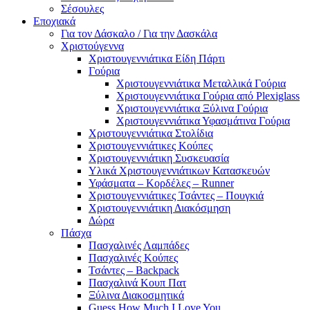
Σέσουλες
Εποχιακά
Για τον Δάσκαλο / Για την Δασκάλα
Χριστούγεννα
Χριστουγεννιάτικα Είδη Πάρτι
Γούρια
Χριστουγεννιάτικα Μεταλλικά Γούρια
Χριστουγεννιάτικα Γούρια από Plexiglass
Χριστουγεννιάτικα Ξύλινα Γούρια
Χριστουγεννιάτικα Υφασμάτινα Γούρια
Χριστουγεννιάτικα Στολίδια
Χριστουγεννιάτικες Κούπες
Χριστουγεννιάτικη Συσκευασία
Υλικά Χριστουγεννιάτικων Κατασκευών
Υφάσματα – Κορδέλες – Runner
Χριστουγεννιάτικες Τσάντες – Πουγκιά
Χριστουγεννιάτικη Διακόσμηση
Δώρα
Πάσχα
Πασχαλινές Λαμπάδες
Πασχαλινές Κούπες
Τσάντες – Backpack
Πασχαλινά Κουπ Πατ
Ξύλινα Διακοσμητικά
Guess How Much I Love You