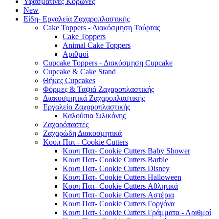
Υφασμάτινες Κορώνες
New
Είδη- Εργαλεία Ζαχαροπλαστικής
Cake Toppers - Διακόσμηση Τούρτας
Cake Toppers
Animal Cake Toppers
Αριθμοί
Cupcake Toppers - Διακόσμηση Cupcake
Cupcake & Cake Stand
Θήκες Cupcakes
Φόρμες & Ταψιά Ζαχαροπλαστικής
Διακοσμητικά Ζαχαροπλαστικής
Εργαλεία Ζαχαροπλαστικής
Καλούπια Σιλικόνης
Ζαχαρόπαστες
Ζαχαρώδη Διακοσμητικά
Κουπ Πατ - Cookie Cutters
Κουπ Πατ- Cookie Cutters Baby Shower
Κουπ Πατ- Cookie Cutters Barbie
Κουπ Πατ- Cookie Cutters Disney
Κουπ Πατ- Cookie Cutters Halloween
Κουπ Πατ- Cookie Cutters Αθλητικά
Κουπ Πατ- Cookie Cutters Αστέρια
Κουπ Πατ- Cookie Cutters Γοργόνα
Κουπ Πατ- Cookie Cutters Γράμματα - Αριθμοί