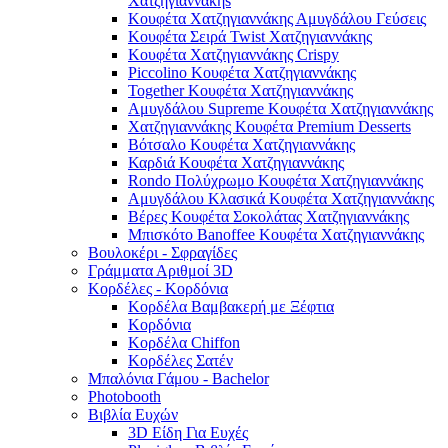
Χατζηγιαννάκηs
Κουφέτα Χατζηγιαννάκης Αμυγδάλου Γεύσεις
Κουφέτα Σειρά Twist Χατζηγιαννάκης
Κουφέτα Χατζηγιαννάκης Crispy
Piccolino Κουφέτα Χατζηγιαννάκης
Together Κουφέτα Χατζηγιαννάκης
Αμυγδάλου Supreme Κουφέτα Χατζηγιαννάκης
Χατζηγιαννάκης Κουφέτα Premium Desserts
Βότσαλο Κουφέτα Χατζηγιαννάκης
Καρδιά Κουφέτα Χατζηγιαννάκης
Rondo Πολύχρωμο Κουφέτα Χατζηγιαννάκης
Αμυγδάλου Κλασικά Κουφέτα Χατζηγιαννάκης
Βέρες Κουφέτα Σοκολάτας Χατζηγιαννάκης
Μπισκότο Banoffee Κουφέτα Χατζηγιαννάκης
Βουλοκέρι - Σφραγίδες
Γράμματα Αριθμοί 3D
Κορδέλες - Κορδόνια
Κορδέλα Βαμβακερή με Ξέφτια
Κορδόνια
Κορδέλα Chiffon
Κορδέλες Σατέν
Μπαλόνια Γάμου - Bachelor
Photobooth
Βιβλία Ευχών
3D Είδη Για Ευχές