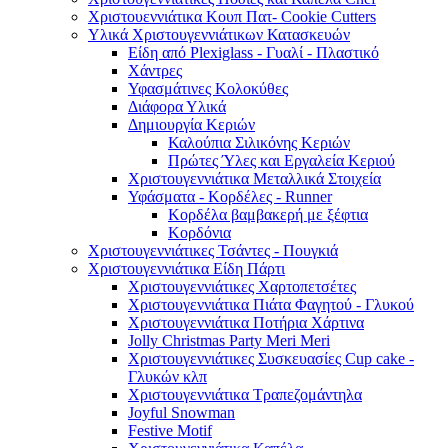
Χριστουεννιάτικα Κουπ Πατ- Cookie Cutters
Υλικά Χριστουγεννιάτικων Κατασκευών
Είδη από Plexiglass - Γυαλί - Πλαστικό
Χάντρες
Υφασμάτινες Κολοκύθες
Διάφορα Υλικά
Δημιουργία Κεριών
Καλούπια Σιλικόνης Κεριών
Πρώτες Ύλες και Εργαλεία Κεριού
Χριστουγεννιάτικα Μεταλλικά Στοιχεία
Υφάσματα - Κορδέλες - Runner
Κορδέλα βαμβακερή με ξέφτια
Κορδόνια
Χριστουγεννιάτικες Τσάντες - Πουγκιά
Χριστουγεννιάτικα Είδη Πάρτι
Χριστουγεννιάτικες Χαρτοπετσέτες
Χριστουγεννιάτικα Πιάτα Φαγητού - Γλυκού
Χριστουγεννιάτικα Ποτήρια Χάρτινα
Jolly Christmas Party Meri Meri
Χριστουγεννιάτικες Συσκευασίες Cup cake -
Γλυκών κλπ
Χριστουγεννιάτικα Τραπεζομάντηλα
Joyful Snowman
Festive Motif