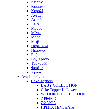
Κίτρινο
Κόκκινο
Κοραλί
Λαχανί
Λευκό
Λιλά
Μαύρο
Μέντα
Μπλε
Μωβ
Πορτοκαλί
Πράσινο
Ροζ
Ροζ Χρυσό
Τυρκουάζ
Φούξια
Χρυσό
Ανά Προϊόντα
Cake Toppers
BABY COLLECTION
Cake Topper Halloween
WEDDING COLLECTION
ΑΡΙΘΜΟΙ
ΖΩΑΚΙΑ
ΠΡΩΤΑ ΓΕΝΕΘΛΙΑ