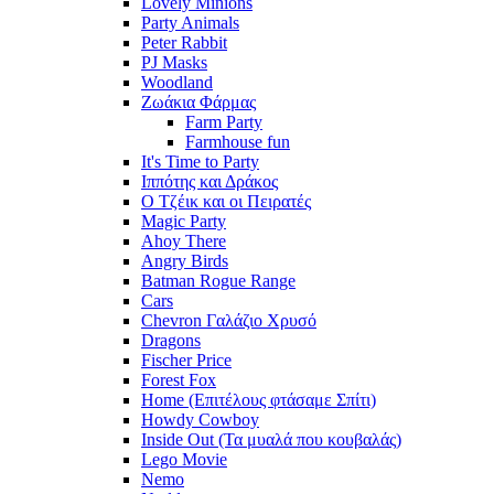
Lovely Minions
Party Animals
Peter Rabbit
PJ Masks
Woodland
Ζωάκια Φάρμας
Farm Party
Farmhouse fun
It's Time to Party
Ιππότης και Δράκος
Ο Τζέικ και οι Πειρατές
Magic Party
Ahoy There
Angry Birds
Batman Rogue Range
Cars
Chevron Γαλάζιο Χρυσό
Dragons
Fischer Price
Forest Fox
Home (Επιτέλους φτάσαμε Σπίτι)
Howdy Cowboy
Inside Out (Τα μυαλά που κουβαλάς)
Lego Movie
Nemo