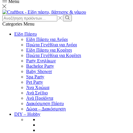
Menu
Search
input
Search
Categories
Menu
Είδη Πάρτυ
Είδη Πάρτυ για Αγόρι
Πρώτα Γενέθλια για Αγόρι
Είδη Πάρτυ για Κορίτσι
Πρώτα Γενέθλια για Κορίτσι
Party Ενηλίκων
Bachelor Party
Baby Shower
Spa Party
Pet Party
Άνα Χρώμα
Ανά Σχέδιο
Ανά Προϊόντα
Διακόσμηση Πάρτυ
Δώρα – Διακόσμηση
DIY – Hobby