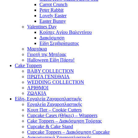
Carrot Crunch
Peter Rabbit
Lovely Easter
Easter Bunny
Valentines Day
Κούπες Aγίου Βαλεντίνου
Διακόσμηση
Είδη Σερβιρίσματος
Μαρτάκια
Γιορτή της Μητέρας
Halloween Είδη Πάρτυ!
Cake Toppers
BABY COLLECTION
ΠΡΩΤΑ ΓΕΝΕΘΛΙΑ
WEDDING COLLECTION
ΑΡΙΘΜΟΙ
ΖΩΑΚΙΑ
Είδη- Εργαλεία Ζαχαροπλαστικής
Εργαλεία Ζαχαροπλαστικής
Κουπ Πατ – Cookie Cutters
Cupcake Cases (Θήκες) – Wrappers
Cake Toppers – Διακόσμηση Τούρτας
Cupcake & Cake Stand
Cupcake Toppers – Διακόσμηση Cupcake
Διακοσμητικά Ζαχαροπλαστικής