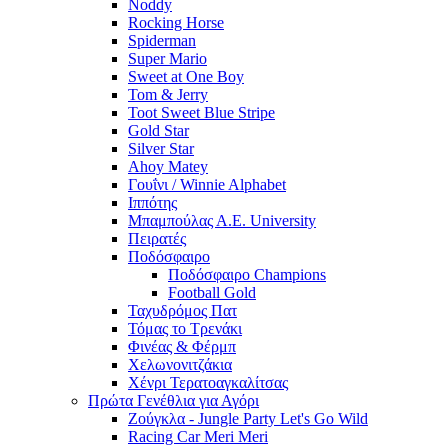
Noddy
Rocking Horse
Spiderman
Super Mario
Sweet at One Boy
Tom & Jerry
Toot Sweet Blue Stripe
Gold Star
Silver Star
Ahoy Matey
Γουΐνι / Winnie Alphabet
Ιππότης
Μπαμπούλας Α.Ε. University
Πειρατές
Ποδόσφαιρο
Ποδόσφαιρο Champions
Football Gold
Ταχυδρόμος Πατ
Τόμας το Τρενάκι
Φινέας & Φέρμπ
Χελωνονιτζάκια
Χένρι Τερατοαγκαλίτσας
Πρώτα Γενέθλια για Αγόρι
Ζούγκλα - Jungle Party Let's Go Wild
Racing Car Meri Meri