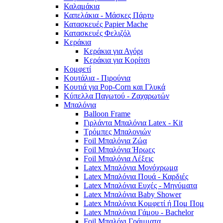
Καλαμάκια
Καπελάκια - Μάσκες Πάρτυ
Κατασκευές Papier Mache
Κατασκευές Φελιζόλ
Κεράκια
Κεράκια για Αγόρι
Κεράκια για Κορίτσι
Κομφετί
Κουτάλια - Πιρούνια
Κουτιά για Pop-Corn και Γλυκά
Κύπελλα Παγωτού - Ζαχαρωτών
Μπαλόνια
Balloon Frame
Γιρλάντα Μπαλόνια Latex - Kit
Τρόμπες Μπαλονιών
Foil Μπαλόνια Ζώα
Foil Μπαλόνια Ήρωες
Foil Μπαλόνια Λέξεις
Latex Μπαλόνια Μονόχρωμα
Latex Μπαλόνια Πουά - Καρδιές
Latex Μπαλόνια Ευχές - Μηνύματα
Latex Μπαλόνια Baby Shower
Latex Μπαλόνια Κομφετί ή Πομ Πομ
Latex Μπαλόνια Γάμου - Bachelor
Foil Μπαλόνι Γράμματα