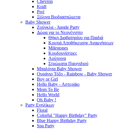
Chevron
Kraft
Ριγέ
Ξύλινα Βιοδιασπώμενα
Baby Shower
Ζούγκλα - Jungle Party
Δώρα για το Νεογέννητο
Θήκη Διαβατηρίου για Παιδιά
Κουτιά Αποθήκευσης Αναμνήσεων
Milestones
Κουδουνίστρες
Λούτρινα
Στρώματα Παιχνιδιού
Μπαλόνια Baby Shower
Ουράνιο Τόξο - Rainbow - Baby Shower
Boy or Girl
Hello Baby - Αστεράκι
Mom To Be
Hello World
Oh Baby !
Party Ενηλίκων
Floral
Colorful "Happy Birthday" Party
Blue Happy Birthday Party
Spa Party