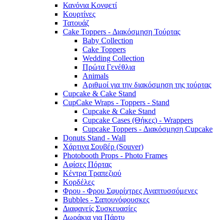
Κανόνια Κονφετί
Κουρτίνες
Τατουάζ
Cake Toppers - Διακόσμηση Τούρτας
Baby Collection
Cake Toppers
Wedding Collection
Πρώτα Γενέθλια
Animals
Αριθμοί για την διακόσμηση της τούρτας
Cupcake & Cake Stand
CupCake Wraps - Toppers - Stand
Cupcake & Cake Stand
Cupcake Cases (Θήκες) - Wrappers
Cupcake Toppers - Διακόσμηση Cupcake
Donuts Stand - Wall
Χάρτινα Σουβέρ (Souver)
Photobooth Props - Photo Frames
Αφίσες Πόρτας
Κέντρα Τραπεζιού
Κορδέλες
Φρου - Φρου Σφυρίχτρες Αναπτυσσόμενες
Bubbles - Σαπουνόφουσκες
Διαφανείς Συσκευασίες
Δωράκια για Πάρτυ