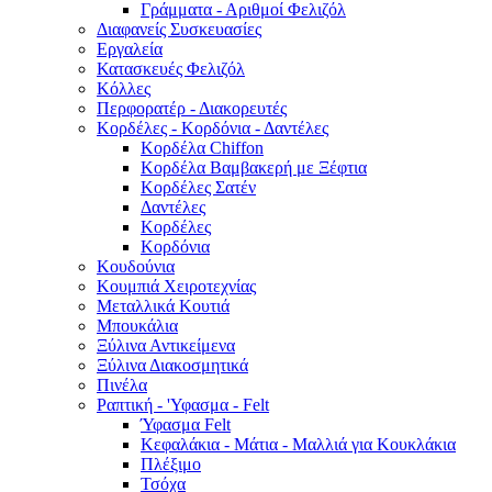
Γράμματα - Αριθμοί Φελιζόλ
Διαφανείς Συσκευασίες
Εργαλεία
Κατασκευές Φελιζόλ
Κόλλες
Περφορατέρ - Διακορευτές
Κορδέλες - Κορδόνια - Δαντέλες
Κορδέλα Chiffon
Κορδέλα Βαμβακερή με Ξέφτια
Κορδέλες Σατέν
Δαντέλες
Κορδέλες
Κορδόνια
Κουδούνια
Κουμπιά Χειροτεχνίας
Μεταλλικά Κουτιά
Μπουκάλια
Ξύλινα Αντικείμενα
Ξύλινα Διακοσμητικά
Πινέλα
Ραπτική - 'Υφασμα - Felt
Ύφασμα Felt
Κεφαλάκια - Μάτια - Μαλλιά για Κουκλάκια
Πλέξιμο
Τσόχα