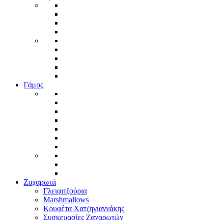
Γάμος
Ζαχαρωτά
Γλειφιτζούρια
Marshmallows
Κουφέτα Χατζηγιαννάκης
Συσκευασίες Ζαχαρωτών