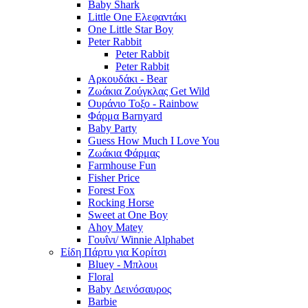
Baby Shark
Little One Ελεφαντάκι
One Little Star Boy
Peter Rabbit
Peter Rabbit
Peter Rabbit
Αρκουδάκι - Bear
Ζωάκια Ζούγκλας Get Wild
Ουράνιο Τοξο - Rainbow
Φάρμα Barnyard
Baby Party
Guess How Much I Love You
Ζωάκια Φάρμας
Farmhouse Fun
Fisher Price
Forest Fox
Rocking Horse
Sweet at One Boy
Ahoy Matey
Γουΐνι/ Winnie Alphabet
Είδη Πάρτυ για Κορίτσι
Bluey - Μπλουι
Floral
Baby Δεινόσαυρος
Barbie