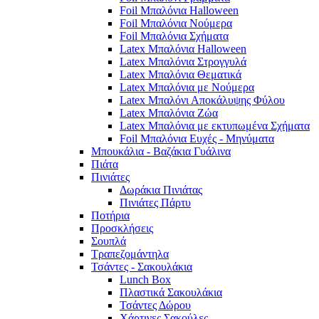
Foil Μπαλόνια Halloween
Foil Μπαλόνια Νούμερα
Foil Μπαλόνια Σχήματα
Latex Μπαλόνια Halloween
Latex Μπαλόνια Στρογγυλά
Latex Μπαλόνια Θεματικά
Latex Μπαλόνια με Νούμερα
Latex Μπαλόνι Αποκάλυψης Φύλου
Latex Μπαλόνια Ζώα
Latex Μπαλόνια με εκτυπωμένα Σχήματα
Foil Μπαλόνια Ευχές - Μηνύματα
Μπουκάλια - Βαζάκια Γυάλινα
Πιάτα
Πινιάτες
Δωράκια Πινιάτας
Πινιάτες Πάρτυ
Ποτήρια
Προσκλήσεις
Σουπλά
Τραπεζομάντηλα
Τσάντες - Σακουλάκια
Lunch Box
Πλαστικά Σακουλάκια
Τσάντες Δώρου
Χάρτινες Σακούλες