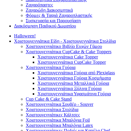
Ζαχαρόπαστες
Ζαχαρώδη Διακοσμητικά
Φόρμες & Ταψιά Ζαχαροπλαστικής
Συσκευασία και Παρουσίαση
Διακόσμηση Παιδικού Δωματίου
Halloween!
Χριστουγεννιάτικα Είδη - Χριστουγεννιάτικα Στολίδια
Χριστουγεννιάτικο Βιβλίο Ευχών Γάμου
Χριστουγεννιάτικα CupCake & Cake Toppers
Χριστουγεννιάτικα Cake Topper
Χριστουγεννιάτικα CupCake Topper
Χριστουγεννιάτικα Γούρια
Χριστουγεννιάτικα Γούρια από Plexiglass
Χριστουγεννιάτικα Γούρια Κοσμήματα
Χριστουγεννιάτικα Μεταλλικά Γούρια
Χριστουγεννιάτικα Ξύλινα Γούρια
Χριστουγεννιάτικα Υφασμάτινα Γούρια
Cup Cake & Cake Stand
Χριστουγεννιάτικα Σουβέρ - Souver
Χριστουγεννιάτικα Στολίδια
Χριστουγεννιάτικες Κάλτσες
Χριστουγεννιάτικα Μπαλόνια Foil
Χριστουγεννιάτικα Μπαλόνια Latex
Χριστουγεννιάτικες Ποδιές και Καπέλα Chef