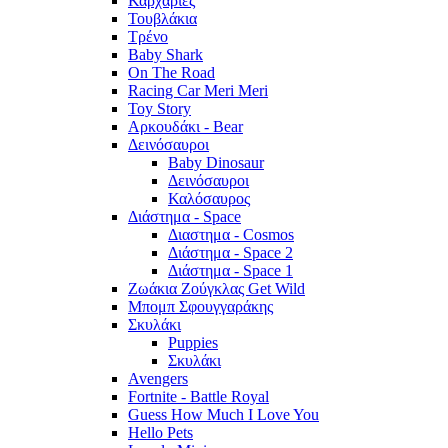
Καρχαρίες
Τουβλάκια
Τρένο
Baby Shark
On The Road
Racing Car Meri Meri
Toy Story
Αρκουδάκι - Bear
Δεινόσαυροι
Baby Dinosaur
Δεινόσαυροι
Καλόσαυρος
Διάστημα - Space
Διαστημα - Cosmos
Διάστημα - Space 2
Διάστημα - Space 1
Ζωάκια Ζούγκλας Get Wild
Μπομπ Σφουγγαράκης
Σκυλάκι
Puppies
Σκυλάκι
Avengers
Fortnite - Battle Royal
Guess How Much I Love You
Hello Pets