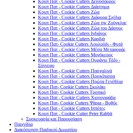
Κουπ Πατ - Cookie Cutters Δεινόσαυρος
Κουπ Πατ - Cookie Cutters Διάστημα
Κουπ Πατ - Cookie Cutters Ζώα
Κουπ Πατ - Cookie Cutters Διάφορα Σχέδια
Κουπ Πατ - Cookie Cutters Ζώα της Ζούγκλας
Κουπ Πατ - Cookie Cutters Ζώα του Δάσους
Κουπ Πατ - Cookie Cutters Ινδιάνος
Κουπ Πατ - Cookie Cutters Καρδιά
Κουπ Πατ- Cookie Cutters Λουλούδι - Φυτά
Κουπ Πατ - Cookie Cutters Μέσα Μεταφοράς
Κουπ Πατ - Cookie Cutters Μονόκερος
Κουπ Πατ - Cookie Cutters Ουράνιο Τόξο -
Σύννεφο
Κουπ Πατ - Cookie Cutters Πασχαλινά
Κουπ Πατ - Cookie Cutters Πριγκίπισσα
Κουπ Πατ - Cookie Cutters Πρώτα Γενέθλια
Κουπ Πατ- Cookie Cutters Σκυλάκι
Κουπ Πατ- Cookie Cutters Τροπικό
Κουπ Πατ - Cookie Cutters Χιονονιφάδα
Κουπ Πατ- Cookie Cutters Ψάρια - Βυθός
Κουπ Πατ - Cookie Cutters Ιππότες
Κουπ Πατ - Cookie Cutter Peter Rabbit
Συσκευασία και Παρουσίαση
Παιχνίδια
Διακόσμηση Παιδικού Δωματίου