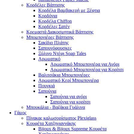
Κορδέλες Βάπτισης
Κορδέλα Βαμβακερή με Ξέφτια
Κορδόνια
Κορδέλα Chiffon
Κορδέλες Σατέν
Κρεμαστά Διακοσμητικά Βάπτισης
Μπομπονιέρες Βάπτισης
Σακίδιο Πλάτης
Σαπουνόφουσκες
Ξύλινο Ντέφι Soap Tales
Αρωματικό
Αρωματικό Μπομπονιέρα για Αγόρι
Αρωματικό Μπομπονιέρα για Κορίτσι
Βαλιτσάκια Μπομπονιέρες
Αρωματικό Κερί Μπομπονιέρα
Πουγκιά
Σαπούνια
Σαπούνια για αγόρι
Σαπούνια για κορίτσι
Μπουκάλια - Βαζάκια Γυάλινα
Γάμος
Πίνακας καλωσορίσματος Plexiglass
Κουφέτα Χατζηγιαννάκης
Bijoux & Bijoux Supreme Κουφέτα