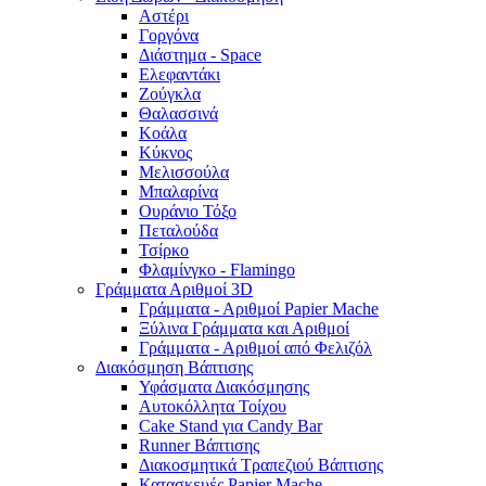
Αστέρι
Γοργόνα
Διάστημα - Space
Ελεφαντάκι
Ζούγκλα
Θαλασσινά
Κοάλα
Κύκνος
Μελισσούλα
Μπαλαρίνα
Ουράνιο Τόξο
Πεταλούδα
Τσίρκο
Φλαμίνγκο - Flamingo
Γράμματα Αριθμοί 3D
Γράμματα - Αριθμοί Papier Mache
Ξύλινα Γράμματα και Αριθμοί
Γράμματα - Αριθμοί από Φελιζόλ
Διακόσμηση Βάπτισης
Υφάσματα Διακόσμησης
Αυτοκόλλητα Τοίχου
Cake Stand για Candy Bar
Runner Βάπτισης
Διακοσμητικά Τραπεζιού Βάπτισης
Κατασκευές Papier Mache