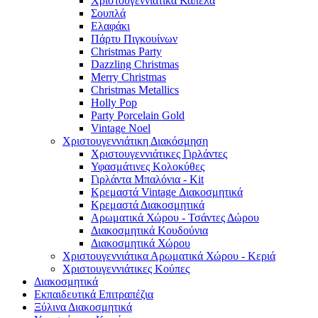
Χριστουγεννιάτικα Καπέλα
Σουπλά
Ελαφάκι
Πάρτυ Πιγκουίνων
Christmas Party
Dazzling Christmas
Merry Christmas
Christmas Metallics
Holly Pop
Party Porcelain Gold
Vintage Noel
Χριστουγεννιάτικη Διακόσμηση
Χριστουγεννιάτικες Γιρλάντες
Υφασμάτινες Κολοκύθες
Γιρλάντα Μπαλόνια - Kit
Κρεμαστά Vintage Διακοσμητικά
Κρεμαστά Διακοσμητικά
Αρωματικά Χώρου - Τσάντες Δώρου
Διακοσμητικά Κουδούνια
Διακοσμητικά Χώρου
Χριστουγεννιάτικα Αρωματικά Χώρου - Κεριά
Χριστουγεννιάτικες Κούπες
Διακοσμητικά
Εκπαιδευτικά Επιτραπέζια
Ξύλινα Διακοσμητικά