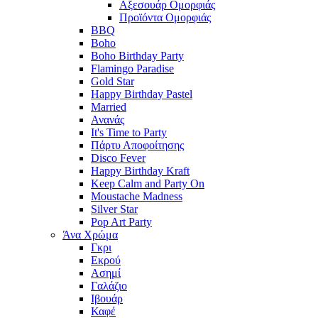
Αξεσουάρ Ομορφιάς
Προϊόντα Ομορφιάς
BBQ
Boho
Boho Birthday Party
Flamingo Paradise
Gold Star
Happy Birthday Pastel
Married
Ανανάς
It's Time to Party
Πάρτυ Αποφοίτησης
Disco Fever
Happy Birthday Kraft
Keep Calm and Party On
Moustache Madness
Silver Star
Pop Art Party
Άνα Χρώμα
Γκρι
Εκρού
Ασημί
Γαλάζιο
Ιβουάρ
Καφέ