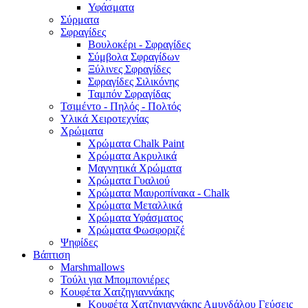
Υφάσματα
Σύρματα
Σφραγίδες
Βουλοκέρι - Σφραγίδες
Σύμβολα Σφραγίδων
Ξύλινες Σφραγίδες
Σφραγίδες Σιλικόνης
Ταμπόν Σφραγίδας
Τσιμέντο - Πηλός - Πολτός
Υλικά Χειροτεχνίας
Χρώματα
Χρώματα Chalk Paint
Χρώματα Ακρυλικά
Μαγνητικά Χρώματα
Χρώματα Γυαλιού
Χρώματα Μαυροπίνακα - Chalk
Χρώματα Μεταλλικά
Χρώματα Υφάσματος
Χρώματα Φωσφοριζέ
Ψηφίδες
Βάπτιση
Marshmallows
Τούλι για Μπομπονιέρες
Κουφέτα Χατζηγιαννάκης
Κουφέτα Χατζηγιαννάκης Αμυγδάλου Γεύσεις