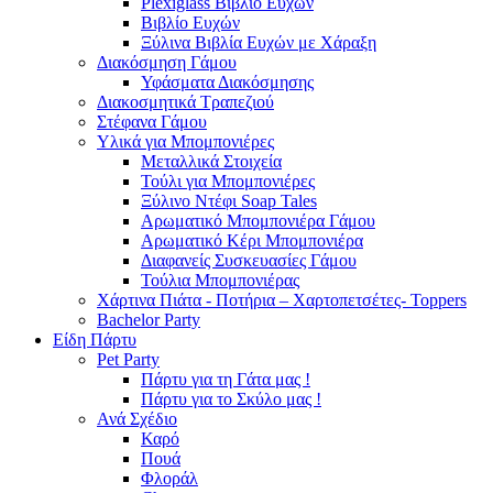
Plexiglass Βιβλίο Ευχών
Βιβλίο Ευχών
Ξύλινα Βιβλία Ευχών με Χάραξη
Διακόσμηση Γάμου
Υφάσματα Διακόσμησης
Διακοσμητικά Τραπεζιού
Στέφανα Γάμου
Υλικά για Μπομπονιέρες
Μεταλλικά Στοιχεία
Τούλι για Μπομπονιέρες
Ξύλινο Ντέφι Soap Tales
Αρωματικό Μπομπονιέρα Γάμου
Αρωματικό Κέρι Μπομπονιέρα
Διαφανείς Συσκευασίες Γάμου
Τούλια Μπομπονιέρας
Χάρτινα Πιάτα - Ποτήρια – Χαρτοπετσέτες- Toppers
Bachelor Party
Είδη Πάρτυ
Pet Party
Πάρτυ για τη Γάτα μας !
Πάρτυ για το Σκύλο μας !
Ανά Σχέδιο
Καρό
Πουά
Φλοράλ