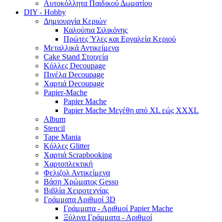
Αυτοκόλλητα Παιδικού Δωματίου
DIY - Hobby
Δημιουργία Κεριών
Καλούπια Σιλικόνης
Πρώτες Ύλες και Εργαλεία Κεριού
Μεταλλικά Αντικείμενα
Cake Stand Στοιχεία
Κόλλες Decoupage
Πινέλα Decoupage
Χαρτιά Decoupage
Papier-Mache
Papier Mache
Papier Mache Μεγέθη από XL εώς XXXL
Album
Stencil
Tape Mania
Κόλλες Glitter
Χαρτιά Scrapbooking
Χαρτοπλεκτική
Φελιζολ Αντικείμενα
Βάση Χρώματος Gesso
Βιβλία Χειροτεχνίας
Γράμματα Αριθμοί 3D
Γράμματα - Αριθμοί Papier Mache
Ξύλινα Γράμματα - Αριθμοί