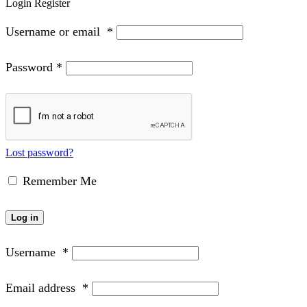
Login
Register
Username or email
*
Password
*
Lost password?
Remember Me
Log in
Username
*
Email address
*