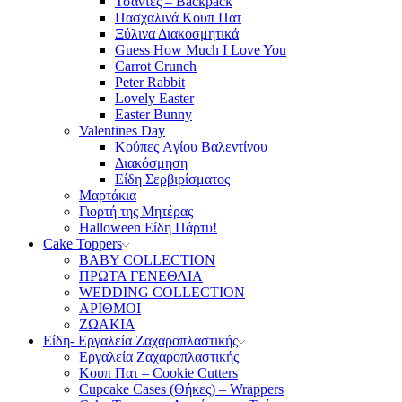
Τσάντες – Backpack
Πασχαλινά Κουπ Πατ
Ξύλινα Διακοσμητικά
Guess How Much I Love You
Carrot Crunch
Peter Rabbit
Lovely Easter
Easter Bunny
Valentines Day
Κούπες Aγίου Βαλεντίνου
Διακόσμηση
Είδη Σερβιρίσματος
Μαρτάκια
Γιορτή της Μητέρας
Halloween Είδη Πάρτυ!
Cake Toppers
BABY COLLECTION
ΠΡΩΤΑ ΓΕΝΕΘΛΙΑ
WEDDING COLLECTION
ΑΡΙΘΜΟΙ
ΖΩΑΚΙΑ
Είδη- Εργαλεία Ζαχαροπλαστικής
Εργαλεία Ζαχαροπλαστικής
Κουπ Πατ – Cookie Cutters
Cupcake Cases (Θήκες) – Wrappers