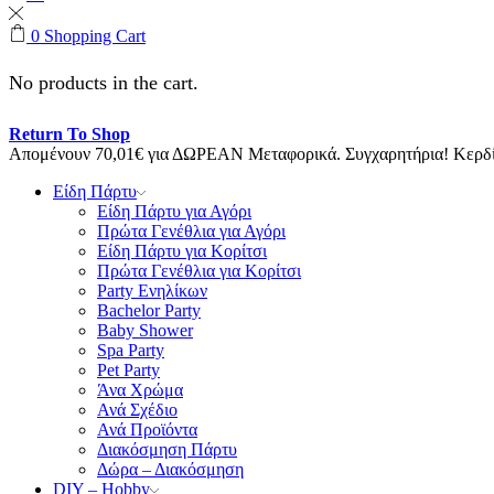
0
Shopping Cart
No products in the cart.
Return To Shop
Απομένουν
70,01
€
για ΔΩΡΕΑΝ Μεταφορικά.
Συγχαρητήρια! Κερ
Είδη Πάρτυ
Είδη Πάρτυ για Αγόρι
Πρώτα Γενέθλια για Αγόρι
Είδη Πάρτυ για Κορίτσι
Πρώτα Γενέθλια για Κορίτσι
Party Ενηλίκων
Bachelor Party
Baby Shower
Spa Party
Pet Party
Άνα Χρώμα
Ανά Σχέδιο
Ανά Προϊόντα
Διακόσμηση Πάρτυ
Δώρα – Διακόσμηση
DIY – Hobby