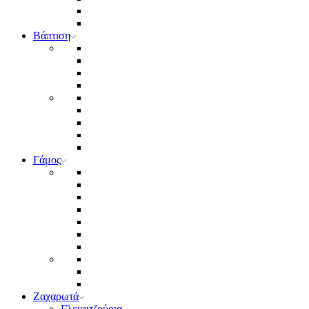
Βάπτιση
Γάμος
Ζαχαρωτά
Γλειφιτζούρια