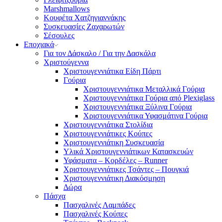
Marshmallows
Κουφέτα Χατζηγιαννάκης
Συσκευασίες Ζαχαρωτών
Σέσουλες
Εποχιακά
Για τον Δάσκαλο / Για την Δασκάλα
Χριστούγεννα
Χριστουγεννιάτικα Είδη Πάρτι
Γούρια
Χριστουγεννιάτικα Μεταλλικά Γούρια
Χριστουγεννιάτικα Γούρια από Plexiglass
Χριστουγεννιάτικα Ξύλινα Γούρια
Χριστουγεννιάτικα Υφασμάτινα Γούρια
Χριστουγεννιάτικα Στολίδια
Χριστουγεννιάτικες Κούπες
Χριστουγεννιάτικη Συσκευασία
Υλικά Χριστουγεννιάτικων Κατασκευών
Υφάσματα – Κορδέλες – Runner
Χριστουγεννιάτικες Τσάντες – Πουγκιά
Χριστουγεννιάτικη Διακόσμηση
Δώρα
Πάσχα
Πασχαλινές Λαμπάδες
Πασχαλινές Κούπες