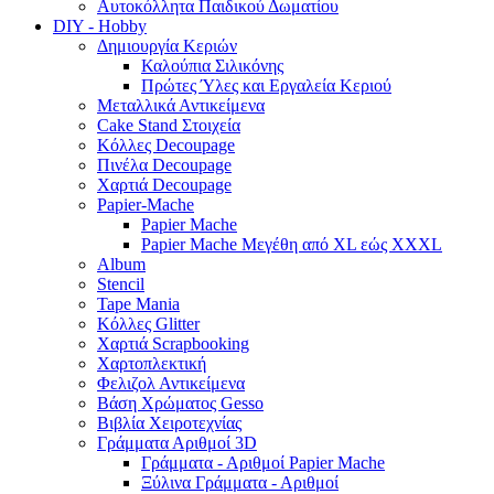
Αυτοκόλλητα Παιδικού Δωματίου
DIY - Hobby
Δημιουργία Κεριών
Καλούπια Σιλικόνης
Πρώτες Ύλες και Εργαλεία Κεριού
Μεταλλικά Αντικείμενα
Cake Stand Στοιχεία
Κόλλες Decoupage
Πινέλα Decoupage
Χαρτιά Decoupage
Papier-Mache
Papier Mache
Papier Mache Μεγέθη από XL εώς XXXL
Album
Stencil
Tape Mania
Κόλλες Glitter
Χαρτιά Scrapbooking
Χαρτοπλεκτική
Φελιζολ Αντικείμενα
Βάση Χρώματος Gesso
Βιβλία Χειροτεχνίας
Γράμματα Αριθμοί 3D
Γράμματα - Αριθμοί Papier Mache
Ξύλινα Γράμματα - Αριθμοί