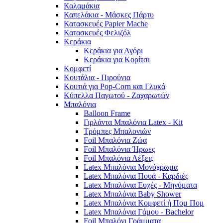
Καλαμάκια
Καπελάκια - Μάσκες Πάρτυ
Κατασκευές Papier Mache
Κατασκευές Φελιζόλ
Κεράκια
Κεράκια για Αγόρι
Κεράκια για Κορίτσι
Κομφετί
Κουτάλια - Πιρούνια
Κουτιά για Pop-Corn και Γλυκά
Κύπελλα Παγωτού - Ζαχαρωτών
Μπαλόνια
Balloon Frame
Γιρλάντα Μπαλόνια Latex - Kit
Τρόμπες Μπαλονιών
Foil Μπαλόνια Ζώα
Foil Μπαλόνια Ήρωες
Foil Μπαλόνια Λέξεις
Latex Μπαλόνια Μονόχρωμα
Latex Μπαλόνια Πουά - Καρδιές
Latex Μπαλόνια Ευχές - Μηνύματα
Latex Μπαλόνια Baby Shower
Latex Μπαλόνια Κομφετί ή Πομ Πομ
Latex Μπαλόνια Γάμου - Bachelor
Foil Μπαλόνι Γράμματα