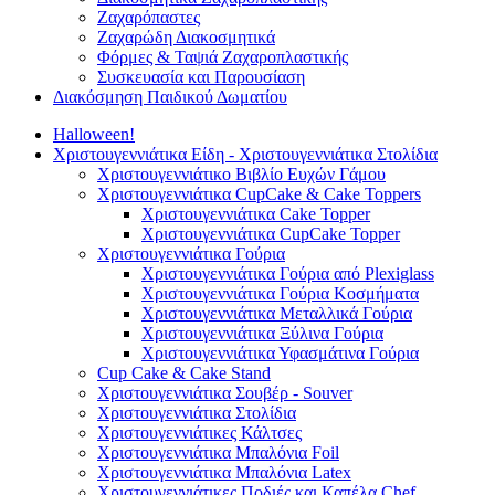
Ζαχαρόπαστες
Ζαχαρώδη Διακοσμητικά
Φόρμες & Ταψιά Ζαχαροπλαστικής
Συσκευασία και Παρουσίαση
Διακόσμηση Παιδικού Δωματίου
Halloween!
Χριστουγεννιάτικα Είδη - Χριστουγεννιάτικα Στολίδια
Χριστουγεννιάτικο Βιβλίο Ευχών Γάμου
Χριστουγεννιάτικα CupCake & Cake Toppers
Χριστουγεννιάτικα Cake Topper
Χριστουγεννιάτικα CupCake Topper
Χριστουγεννιάτικα Γούρια
Χριστουγεννιάτικα Γούρια από Plexiglass
Χριστουγεννιάτικα Γούρια Κοσμήματα
Χριστουγεννιάτικα Μεταλλικά Γούρια
Χριστουγεννιάτικα Ξύλινα Γούρια
Χριστουγεννιάτικα Υφασμάτινα Γούρια
Cup Cake & Cake Stand
Χριστουγεννιάτικα Σουβέρ - Souver
Χριστουγεννιάτικα Στολίδια
Χριστουγεννιάτικες Κάλτσες
Χριστουγεννιάτικα Μπαλόνια Foil
Χριστουγεννιάτικα Μπαλόνια Latex
Χριστουγεννιάτικες Ποδιές και Καπέλα Chef