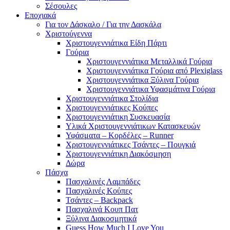
Σέσουλες
Εποχιακά
Για τον Δάσκαλο / Για την Δασκάλα
Χριστούγεννα
Χριστουγεννιάτικα Είδη Πάρτι
Γούρια
Χριστουγεννιάτικα Μεταλλικά Γούρια
Χριστουγεννιάτικα Γούρια από Plexiglass
Χριστουγεννιάτικα Ξύλινα Γούρια
Χριστουγεννιάτικα Υφασμάτινα Γούρια
Χριστουγεννιάτικα Στολίδια
Χριστουγεννιάτικες Κούπες
Χριστουγεννιάτικη Συσκευασία
Υλικά Χριστουγεννιάτικων Κατασκευών
Υφάσματα – Κορδέλες – Runner
Χριστουγεννιάτικες Τσάντες – Πουγκιά
Χριστουγεννιάτικη Διακόσμηση
Δώρα
Πάσχα
Πασχαλινές Λαμπάδες
Πασχαλινές Κούπες
Τσάντες – Backpack
Πασχαλινά Κουπ Πατ
Ξύλινα Διακοσμητικά
Guess How Much I Love You