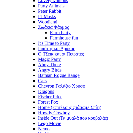
Lovely Minions
Party Animals
Peter Rabbit
PJ Masks
Woodland
Ζωάκια Φάρμας
Farm Party
Farmhouse fun
It's Time to Party
Ιππότης και Δράκος
Ο Τζέικ και οι Πειρατές
Magic Party
Ahoy There
Angry Birds
Batman Rogue Range
Cars
Chevron Γαλάζιο Χρυσό
Dragons
Fischer Price
Forest Fox
Home (Επιτέλους φτάσαμε Σπίτι)
Howdy Cowboy
Inside Out (Τα μυαλά που κουβαλάς)
Lego Movie
Nemo