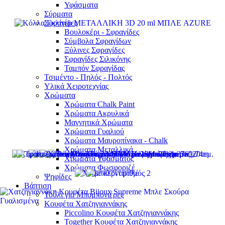
Υφάσματα
Σύρματα
Σφραγίδες
Βουλοκέρι - Σφραγίδες
Σύμβολα Σφραγίδων
Ξύλινες Σφραγίδες
Σφραγίδες Σιλικόνης
Ταμπόν Σφραγίδας
Τσιμέντο - Πηλός - Πολτός
Υλικά Χειροτεχνίας
Χρώματα
Χρώματα Chalk Paint
Χρώματα Ακρυλικά
Μαγνητικά Χρώματα
Χρώματα Γυαλιού
Χρώματα Μαυροπίνακα - Chalk
Χρώματα Μεταλλικά
Χρώματα Υφάσματος
Χρώματα Φωσφοριζέ
Ψηφίδες
Βάπτιση
Τούλι για Μπομπονιέρες
Κουφέτα Χατζηγιαννάκης
Piccolino Κουφέτα Χατζηγιαννάκης
Together Κουφέτα Χατζηγιαννάκης