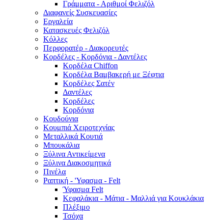
Γράμματα - Αριθμοί Φελιζόλ
Διαφανείς Συσκευασίες
Εργαλεία
Κατασκευές Φελιζόλ
Κόλλες
Περφορατέρ - Διακορευτές
Κορδέλες - Κορδόνια - Δαντέλες
Κορδέλα Chiffon
Κορδέλα Βαμβακερή με Ξέφτια
Κορδέλες Σατέν
Δαντέλες
Κορδέλες
Κορδόνια
Κουδούνια
Κουμπιά Χειροτεχνίας
Μεταλλικά Κουτιά
Μπουκάλια
Ξύλινα Αντικείμενα
Ξύλινα Διακοσμητικά
Πινέλα
Ραπτική - 'Υφασμα - Felt
Ύφασμα Felt
Κεφαλάκια - Μάτια - Μαλλιά για Κουκλάκια
Πλέξιμο
Τσόχα