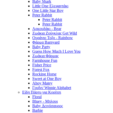
Baby Shark
Little One Ελεφαντάκι
One Little Star Boy
Peter Rabbit
Peter Rabbit
Peter Rabbit
Αρκουδάκι - Bear
Ζωάκια Ζούγκλας Get Wild
Ουράνιο Τοξο - Rainbow
Φάρμα Barnyard
Baby Party
Guess How Much I Love You
Ζωάκια Φάρμας
Farmhouse Fun
Fisher Price
Forest Fox
Rocking Horse
Sweet at One Boy
Ahoy Matey
Γουΐνι/ Winnie Alphabet
Είδη Πάρτυ για Κορίτσι
Floral
Bluey - Μπλουι
Baby Δεινόσαυρος
Barbie