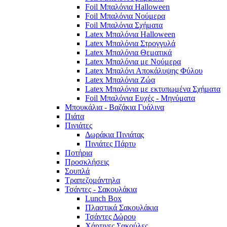
Foil Μπαλόνια Halloween
Foil Μπαλόνια Νούμερα
Foil Μπαλόνια Σχήματα
Latex Μπαλόνια Halloween
Latex Μπαλόνια Στρογγυλά
Latex Μπαλόνια Θεματικά
Latex Μπαλόνια με Νούμερα
Latex Μπαλόνι Αποκάλυψης Φύλου
Latex Μπαλόνια Ζώα
Latex Μπαλόνια με εκτυπωμένα Σχήματα
Foil Μπαλόνια Ευχές - Μηνύματα
Μπουκάλια - Βαζάκια Γυάλινα
Πιάτα
Πινιάτες
Δωράκια Πινιάτας
Πινιάτες Πάρτυ
Ποτήρια
Προσκλήσεις
Σουπλά
Τραπεζομάντηλα
Τσάντες - Σακουλάκια
Lunch Box
Πλαστικά Σακουλάκια
Τσάντες Δώρου
Χάρτινες Σακούλες