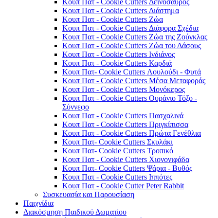
Κουπ Πατ - Cookie Cutters Δεινόσαυρος
Κουπ Πατ - Cookie Cutters Διάστημα
Κουπ Πατ - Cookie Cutters Ζώα
Κουπ Πατ - Cookie Cutters Διάφορα Σχέδια
Κουπ Πατ - Cookie Cutters Ζώα της Ζούγκλας
Κουπ Πατ - Cookie Cutters Ζώα του Δάσους
Κουπ Πατ - Cookie Cutters Ινδιάνος
Κουπ Πατ - Cookie Cutters Καρδιά
Κουπ Πατ- Cookie Cutters Λουλούδι - Φυτά
Κουπ Πατ - Cookie Cutters Μέσα Μεταφοράς
Κουπ Πατ - Cookie Cutters Μονόκερος
Κουπ Πατ - Cookie Cutters Ουράνιο Τόξο -
Σύννεφο
Κουπ Πατ - Cookie Cutters Πασχαλινά
Κουπ Πατ - Cookie Cutters Πριγκίπισσα
Κουπ Πατ - Cookie Cutters Πρώτα Γενέθλια
Κουπ Πατ- Cookie Cutters Σκυλάκι
Κουπ Πατ- Cookie Cutters Τροπικό
Κουπ Πατ - Cookie Cutters Χιονονιφάδα
Κουπ Πατ- Cookie Cutters Ψάρια - Βυθός
Κουπ Πατ - Cookie Cutters Ιππότες
Κουπ Πατ - Cookie Cutter Peter Rabbit
Συσκευασία και Παρουσίαση
Παιχνίδια
Διακόσμηση Παιδικού Δωματίου