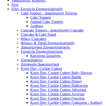
Υφασμάτινες Κορώνες
New
Είδη- Εργαλεία Ζαχαροπλαστικής
Cake Toppers - Διακόσμηση Τούρτας
Cake Toppers
Animal Cake Toppers
Αριθμοί
Cupcake Toppers - Διακόσμηση Cupcake
Cupcake & Cake Stand
Θήκες Cupcakes
Φόρμες & Ταψιά Ζαχαροπλαστικής
Διακοσμητικά Ζαχαροπλαστικής
Εργαλεία Ζαχαροπλαστικής
Καλούπια Σιλικόνης
Ζαχαρόπαστες
Ζαχαρώδη Διακοσμητικά
Κουπ Πατ - Cookie Cutters
Κουπ Πατ- Cookie Cutters Baby Shower
Κουπ Πατ- Cookie Cutters Barbie
Κουπ Πατ- Cookie Cutters Disney
Κουπ Πατ- Cookie Cutters Halloween
Κουπ Πατ- Cookie Cutters Αθλητικά
Κουπ Πατ- Cookie Cutters Αστέρια
Κουπ Πατ- Cookie Cutters Γοργόνα
Κουπ Πατ- Cookie Cutters Γράμματα - Αριθμοί