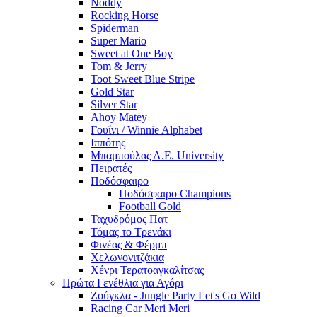
Noddy
Rocking Horse
Spiderman
Super Mario
Sweet at One Boy
Tom & Jerry
Toot Sweet Blue Stripe
Gold Star
Silver Star
Ahoy Matey
Γουΐνι / Winnie Alphabet
Ιππότης
Μπαμπούλας Α.Ε. University
Πειρατές
Ποδόσφαιρο
Ποδόσφαιρο Champions
Football Gold
Ταχυδρόμος Πατ
Τόμας το Τρενάκι
Φινέας & Φέρμπ
Χελωνονιτζάκια
Χένρι Τερατοαγκαλίτσας
Πρώτα Γενέθλια για Αγόρι
Ζούγκλα - Jungle Party Let's Go Wild
Racing Car Meri Meri