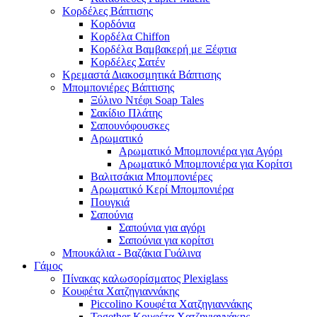
Κορδέλες Βάπτισης
Κορδόνια
Κορδέλα Chiffon
Κορδέλα Βαμβακερή με Ξέφτια
Κορδέλες Σατέν
Κρεμαστά Διακοσμητικά Βάπτισης
Μπομπονιέρες Βάπτισης
Ξύλινο Ντέφι Soap Tales
Σακίδιο Πλάτης
Σαπουνόφουσκες
Αρωματικό
Αρωματικό Μπομπονιέρα για Αγόρι
Αρωματικό Μπομπονιέρα για Κορίτσι
Βαλιτσάκια Μπομπονιέρες
Αρωματικό Κερί Μπομπονιέρα
Πουγκιά
Σαπούνια
Σαπούνια για αγόρι
Σαπούνια για κορίτσι
Μπουκάλια - Βαζάκια Γυάλινα
Γάμος
Πίνακας καλωσορίσματος Plexiglass
Κουφέτα Χατζηγιαννάκης
Piccolino Κουφέτα Χατζηγιαννάκης
Together Κουφέτα Χατζηγιαννάκης