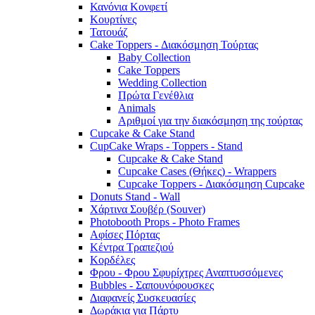
Κανόνια Κονφετί
Κουρτίνες
Τατουάζ
Cake Toppers - Διακόσμηση Τούρτας
Baby Collection
Cake Toppers
Wedding Collection
Πρώτα Γενέθλια
Animals
Αριθμοί για την διακόσμηση της τούρτας
Cupcake & Cake Stand
CupCake Wraps - Toppers - Stand
Cupcake & Cake Stand
Cupcake Cases (Θήκες) - Wrappers
Cupcake Toppers - Διακόσμηση Cupcake
Donuts Stand - Wall
Χάρτινα Σουβέρ (Souver)
Photobooth Props - Photo Frames
Αφίσες Πόρτας
Κέντρα Τραπεζιού
Κορδέλες
Φρου - Φρου Σφυρίχτρες Αναπτυσσόμενες
Bubbles - Σαπουνόφουσκες
Διαφανείς Συσκευασίες
Δωράκια για Πάρτυ