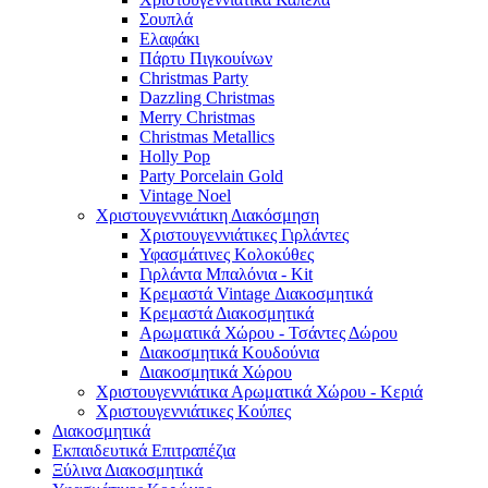
Σουπλά
Ελαφάκι
Πάρτυ Πιγκουίνων
Christmas Party
Dazzling Christmas
Merry Christmas
Christmas Metallics
Holly Pop
Party Porcelain Gold
Vintage Noel
Χριστουγεννιάτικη Διακόσμηση
Χριστουγεννιάτικες Γιρλάντες
Υφασμάτινες Κολοκύθες
Γιρλάντα Μπαλόνια - Kit
Κρεμαστά Vintage Διακοσμητικά
Κρεμαστά Διακοσμητικά
Αρωματικά Χώρου - Τσάντες Δώρου
Διακοσμητικά Κουδούνια
Διακοσμητικά Χώρου
Χριστουγεννιάτικα Αρωματικά Χώρου - Κεριά
Χριστουγεννιάτικες Κούπες
Διακοσμητικά
Εκπαιδευτικά Επιτραπέζια
Ξύλινα Διακοσμητικά