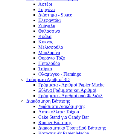
Αστέρι
Γοργόνα
Διάστημα - Space
Ελεφαντάκι
Ζούγκλα
Θαλασσινά
Κοάλα
Κύκνος
Μελισσούλα
Μπαλαρίνα
Ουράνιο Τόξο
Πεταλούδα
Τσίρκο
Φλαμίνγκο - Flamingo
Γράμματα Αριθμοί 3D
Γράμματα - Αριθμοί Papier Mache
Ξύλινα Γράμματα και Αριθμοί
Γράμματα - Αριθμοί από Φελιζόλ
Διακόσμηση Βάπτισης
Υφάσματα Διακόσμησης
Αυτοκόλλητα Τοίχου
Cake Stand για Candy Bar
Runner Βάπτισης
Διακοσμητικά Τραπεζιού Βάπτισης
Κατασκευές Papier Mache