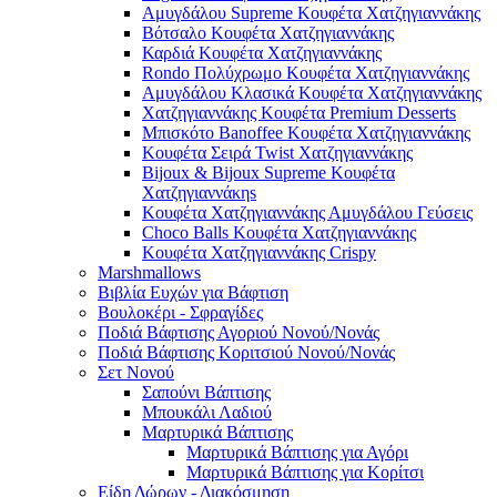
Αμυγδάλου Supreme Κουφέτα Χατζηγιαννάκης
Βότσαλο Κουφέτα Χατζηγιαννάκης
Καρδιά Κουφέτα Χατζηγιαννάκης
Rondo Πολύχρωμο Κουφέτα Χατζηγιαννάκης
Αμυγδάλου Κλασικά Κουφέτα Χατζηγιαννάκης
Χατζηγιαννάκης Κουφέτα Premium Desserts
Μπισκότο Banoffee Κουφέτα Χατζηγιαννάκης
Κουφέτα Σειρά Twist Χατζηγιαννάκης
Bijoux & Bijoux Supreme Κουφέτα
Χατζηγιαννάκηs
Κουφέτα Χατζηγιαννάκης Αμυγδάλου Γεύσεις
Choco Balls Κουφέτα Χατζηγιαννάκης
Κουφέτα Χατζηγιαννάκης Crispy
Marshmallows
Βιβλία Ευχών για Βάφτιση
Βουλοκέρι - Σφραγίδες
Ποδιά Βάφτισης Αγοριού Νονού/Νονάς
Ποδιά Βάφτισης Κοριτσιού Νονού/Νονάς
Σετ Νονού
Σαπούνι Βάπτισης
Μπουκάλι Λαδιού
Μαρτυρικά Βάπτισης
Μαρτυρικά Βάπτισης για Αγόρι
Μαρτυρικά Βάπτισης για Κορίτσι
Είδη Δώρων - Διακόσμηση