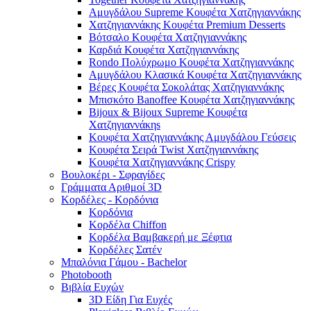
Αμυγδάλου Supreme Κουφέτα Χατζηγιαννάκης
Χατζηγιαννάκης Κουφέτα Premium Desserts
Βότσαλο Κουφέτα Χατζηγιαννάκης
Καρδιά Κουφέτα Χατζηγιαννάκης
Rondo Πολύχρωμο Κουφέτα Χατζηγιαννάκης
Αμυγδάλου Κλασικά Κουφέτα Χατζηγιαννάκης
Βέρες Κουφέτα Σοκολάτας Χατζηγιαννάκης
Μπισκότο Banoffee Κουφέτα Χατζηγιαννάκης
Bijoux & Bijoux Supreme Κουφέτα
Χατζηγιαννάκηs
Κουφέτα Χατζηγιαννάκης Αμυγδάλου Γεύσεις
Κουφέτα Σειρά Twist Χατζηγιαννάκης
Κουφέτα Χατζηγιαννάκης Crispy
Βουλοκέρι - Σφραγίδες
Γράμματα Αριθμοί 3D
Κορδέλες - Κορδόνια
Κορδόνια
Κορδέλα Chiffon
Κορδέλα Βαμβακερή με Ξέφτια
Κορδέλες Σατέν
Μπαλόνια Γάμου - Bachelor
Photobooth
Βιβλία Ευχών
3D Είδη Για Ευχές