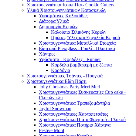
Χριστουεννιάτικα Κουπ Πατ- Cookie Cutters
Υλικά Χριστουγεννιάτικων Κατασκευών
Υφασμάτινες Κολοκύθες
Διάφορα Υλικά
Δημιουργία Κεριών
Καλούπια Σιλικόνης Κεριών
Πρώτες Ύλες και Εργαλεία Κεριού
Χριστουγεννιάτικα Μεταλλικά Στοιχεία
Είδη από Plexiglass - Γυαλί - Πλαστικό
Χάντρες
Υφάσματα - Κορδέλες - Runner
Κορδέλα βαμβακερή με ξέφτια
Κορδόνια
Χριστουγεννιάτικες Τσάντες - Πουγκιά
Χριστουγεννιάτικα Είδη Πάρτι
Jolly Christmas Party Meri Meri
Χριστουγεννιάτικες Συσκευασίες Cup cake -
Γλυκών κλπ
Χριστουγεννιάτικα Τραπεζομάντηλα
Joyful Snowman
Χριστουγεννιάτικες Χαρτοπετσέτες
Χριστουγεννιάτικα Πιάτα Φαγητού - Γλυκού
Χριστουγεννιάτικα Ποτήρια Χάρτινα
Festive Motif
Χριστουγεννιάτικα Καπέλα