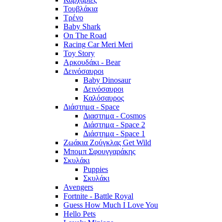
Τουβλάκια
Τρένο
Baby Shark
On The Road
Racing Car Meri Meri
Toy Story
Αρκουδάκι - Bear
Δεινόσαυροι
Baby Dinosaur
Δεινόσαυροι
Καλόσαυρος
Διάστημα - Space
Διαστημα - Cosmos
Διάστημα - Space 2
Διάστημα - Space 1
Ζωάκια Ζούγκλας Get Wild
Μπομπ Σφουγγαράκης
Σκυλάκι
Puppies
Σκυλάκι
Avengers
Fortnite - Battle Royal
Guess How Much I Love You
Hello Pets