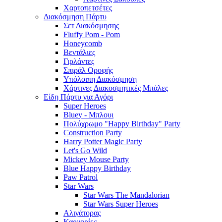
Χαρτοπετσέτες
Διακόσμηση Πάρτυ
Σετ Διακόσμησης
Fluffy Pom - Pom
Honeycomb
Βεντάλιες
Γιρλάντες
Σπιράλ Οροφής
Υπόλοιπη Διακόσμηση
Χάρτινες Διακοσμητικές Μπάλες
Είδη Πάρτυ για Αγόρι
Super Heroes
Bluey - Μπλουι
Πολύχρωμο "Happy Birthday" Party
Construction Party
Harry Potter Magic Party
Let's Go Wild
Mickey Mouse Party
Blue Happy Birthday
Paw Patrol
Star Wars
Star Wars The Mandalorian
Star Wars Super Heroes
Αλιγάτορας
Καρχαρίες