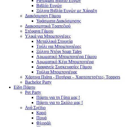
Plexiglass Βιβλίο Ευχών
Βιβλίο Ευχών
Ξύλινα Βιβλία Ευχών με Χάραξη
Διακόσμηση Γάμου
Υφάσματα Διακόσμησης
Διακοσμητικά Τραπεζιού
Στέφανα Γάμου
Υλικά για Μπομπονιέρες
Μεταλλικά Στοιχεία
Τούλι για Μπομπονιέρες
Ξύλινο Ντέφι Soap Tales
Αρωματικό Μπομπονιέρα Γάμου
Αρωματικό Κέρι Μπομπονιέρα
Διαφανείς Συσκευασίες Γάμου
Τούλια Μπομπονιέρας
Χάρτινα Πιάτα - Ποτήρια – Χαρτοπετσέτες- Toppers
Bachelor Party
Είδη Πάρτυ
Pet Party
Πάρτυ για τη Γάτα μας !
Πάρτυ για το Σκύλο μας !
Ανά Σχέδιο
Καρό
Πουά
Φλοράλ