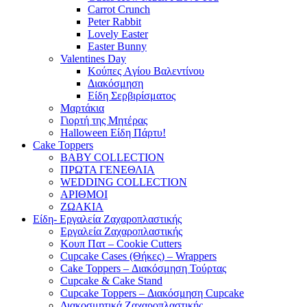
Carrot Crunch
Peter Rabbit
Lovely Easter
Easter Bunny
Valentines Day
Κούπες Aγίου Βαλεντίνου
Διακόσμηση
Είδη Σερβιρίσματος
Μαρτάκια
Γιορτή της Μητέρας
Halloween Είδη Πάρτυ!
Cake Toppers
BABY COLLECTION
ΠΡΩΤΑ ΓΕΝΕΘΛΙΑ
WEDDING COLLECTION
ΑΡΙΘΜΟΙ
ΖΩΑΚΙΑ
Είδη- Εργαλεία Ζαχαροπλαστικής
Εργαλεία Ζαχαροπλαστικής
Κουπ Πατ – Cookie Cutters
Cupcake Cases (Θήκες) – Wrappers
Cake Toppers – Διακόσμηση Τούρτας
Cupcake & Cake Stand
Cupcake Toppers – Διακόσμηση Cupcake
Διακοσμητικά Ζαχαροπλαστικής