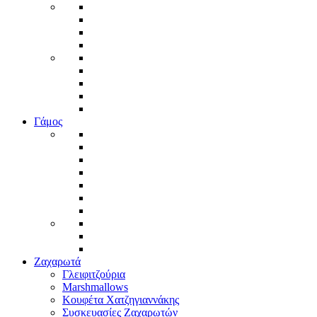
Γάμος
Ζαχαρωτά
Γλειφιτζούρια
Marshmallows
Κουφέτα Χατζηγιαννάκης
Συσκευασίες Ζαχαρωτών