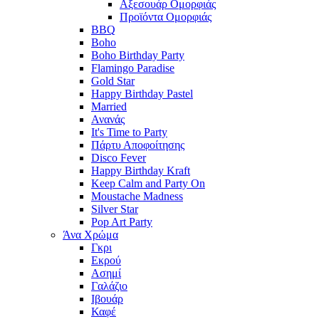
Αξεσουάρ Ομορφιάς
Προϊόντα Ομορφιάς
BBQ
Boho
Boho Birthday Party
Flamingo Paradise
Gold Star
Happy Birthday Pastel
Married
Ανανάς
It's Time to Party
Πάρτυ Αποφοίτησης
Disco Fever
Happy Birthday Kraft
Keep Calm and Party On
Moustache Madness
Silver Star
Pop Art Party
Άνα Χρώμα
Γκρι
Εκρού
Ασημί
Γαλάζιο
Ιβουάρ
Καφέ