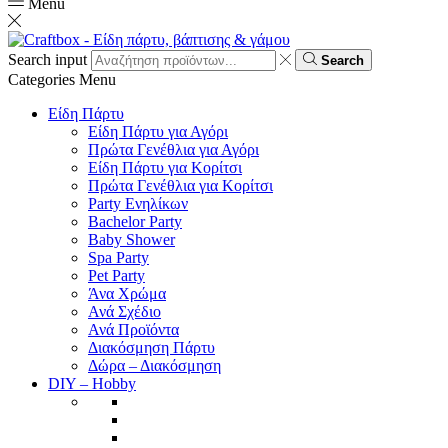
Menu
Search input
Search
Categories
Menu
Είδη Πάρτυ
Είδη Πάρτυ για Αγόρι
Πρώτα Γενέθλια για Αγόρι
Είδη Πάρτυ για Κορίτσι
Πρώτα Γενέθλια για Κορίτσι
Party Ενηλίκων
Bachelor Party
Baby Shower
Spa Party
Pet Party
Άνα Χρώμα
Ανά Σχέδιο
Ανά Προϊόντα
Διακόσμηση Πάρτυ
Δώρα – Διακόσμηση
DIY – Hobby