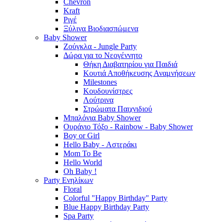
Chevron
Kraft
Ριγέ
Ξύλινα Βιοδιασπώμενα
Baby Shower
Ζούγκλα - Jungle Party
Δώρα για το Νεογέννητο
Θήκη Διαβατηρίου για Παιδιά
Κουτιά Αποθήκευσης Αναμνήσεων
Milestones
Κουδουνίστρες
Λούτρινα
Στρώματα Παιχνιδιού
Μπαλόνια Baby Shower
Ουράνιο Τόξο - Rainbow - Baby Shower
Boy or Girl
Hello Baby - Αστεράκι
Mom To Be
Hello World
Oh Baby !
Party Ενηλίκων
Floral
Colorful "Happy Birthday" Party
Blue Happy Birthday Party
Spa Party