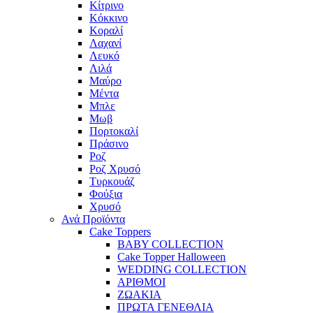
Κίτρινο
Κόκκινο
Κοραλί
Λαχανί
Λευκό
Λιλά
Μαύρο
Μέντα
Μπλε
Μωβ
Πορτοκαλί
Πράσινο
Ροζ
Ροζ Χρυσό
Τυρκουάζ
Φούξια
Χρυσό
Ανά Προϊόντα
Cake Toppers
BABY COLLECTION
Cake Topper Halloween
WEDDING COLLECTION
ΑΡΙΘΜΟΙ
ΖΩΑΚΙΑ
ΠΡΩΤΑ ΓΕΝΕΘΛΙΑ