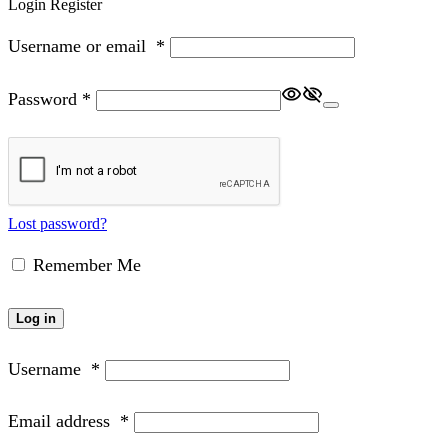
Login
Register
Username or email
*
Password
*
Lost password?
Remember Me
Log in
Username
*
Email address
*