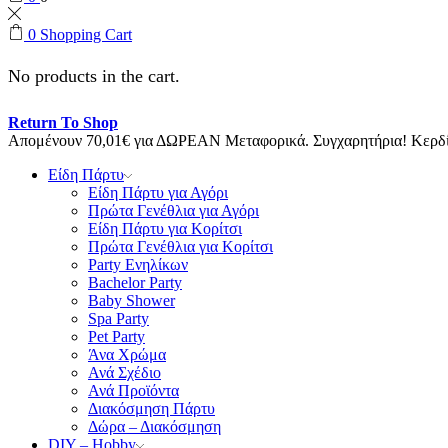
0
Shopping Cart
No products in the cart.
Return To Shop
Απομένουν
70,01
€
για ΔΩΡΕΑΝ Μεταφορικά.
Συγχαρητήρια! Κερ
Είδη Πάρτυ
Είδη Πάρτυ για Αγόρι
Πρώτα Γενέθλια για Αγόρι
Είδη Πάρτυ για Κορίτσι
Πρώτα Γενέθλια για Κορίτσι
Party Ενηλίκων
Bachelor Party
Baby Shower
Spa Party
Pet Party
Άνα Χρώμα
Ανά Σχέδιο
Ανά Προϊόντα
Διακόσμηση Πάρτυ
Δώρα – Διακόσμηση
DIY – Hobby