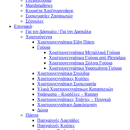
Γλειφιτζούρια
Marshmallows
Κουφέτα Χατζηγιαννάκης
Συσκευασίες Ζαχαρωτών
Σέσουλες
Εποχιακά
Για τον Δάσκαλο / Για την Δασκάλα
Χριστούγεννα
Χριστουγεννιάτικα Είδη Πάρτι
Γούρια
Χριστουγεννιάτικα Μεταλλικά Γούρια
Χριστουγεννιάτικα Γούρια από Plexiglass
Χριστουγεννιάτικα Ξύλινα Γούρια
Χριστουγεννιάτικα Υφασμάτινα Γούρια
Χριστουγεννιάτικα Στολίδια
Χριστουγεννιάτικες Κούπες
Χριστουγεννιάτικη Συσκευασία
Υλικά Χριστουγεννιάτικων Κατασκευών
Υφάσματα – Κορδέλες – Runner
Χριστουγεννιάτικες Τσάντες – Πουγκιά
Χριστουγεννιάτικη Διακόσμηση
Δώρα
Πάσχα
Πασχαλινές Λαμπάδες
Πασχαλινές Κούπες