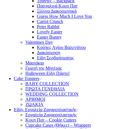
Τσάντες – Backpack
Πασχαλινά Κουπ Πατ
Ξύλινα Διακοσμητικά
Guess How Much I Love You
Carrot Crunch
Peter Rabbit
Lovely Easter
Easter Bunny
Valentines Day
Κούπες Aγίου Βαλεντίνου
Διακόσμηση
Είδη Σερβιρίσματος
Μαρτάκια
Γιορτή της Μητέρας
Halloween Είδη Πάρτυ!
Cake Toppers
BABY COLLECTION
ΠΡΩΤΑ ΓΕΝΕΘΛΙΑ
WEDDING COLLECTION
ΑΡΙΘΜΟΙ
ΖΩΑΚΙΑ
Είδη- Εργαλεία Ζαχαροπλαστικής
Εργαλεία Ζαχαροπλαστικής
Κουπ Πατ – Cookie Cutters
Cupcake Cases (Θήκες) – Wrappers