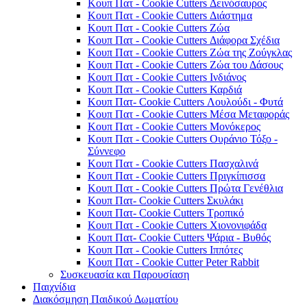
Κουπ Πατ - Cookie Cutters Δεινόσαυρος
Κουπ Πατ - Cookie Cutters Διάστημα
Κουπ Πατ - Cookie Cutters Ζώα
Κουπ Πατ - Cookie Cutters Διάφορα Σχέδια
Κουπ Πατ - Cookie Cutters Ζώα της Ζούγκλας
Κουπ Πατ - Cookie Cutters Ζώα του Δάσους
Κουπ Πατ - Cookie Cutters Ινδιάνος
Κουπ Πατ - Cookie Cutters Καρδιά
Κουπ Πατ- Cookie Cutters Λουλούδι - Φυτά
Κουπ Πατ - Cookie Cutters Μέσα Μεταφοράς
Κουπ Πατ - Cookie Cutters Μονόκερος
Κουπ Πατ - Cookie Cutters Ουράνιο Τόξο -
Σύννεφο
Κουπ Πατ - Cookie Cutters Πασχαλινά
Κουπ Πατ - Cookie Cutters Πριγκίπισσα
Κουπ Πατ - Cookie Cutters Πρώτα Γενέθλια
Κουπ Πατ- Cookie Cutters Σκυλάκι
Κουπ Πατ- Cookie Cutters Τροπικό
Κουπ Πατ - Cookie Cutters Χιονονιφάδα
Κουπ Πατ- Cookie Cutters Ψάρια - Βυθός
Κουπ Πατ - Cookie Cutters Ιππότες
Κουπ Πατ - Cookie Cutter Peter Rabbit
Συσκευασία και Παρουσίαση
Παιχνίδια
Διακόσμηση Παιδικού Δωματίου