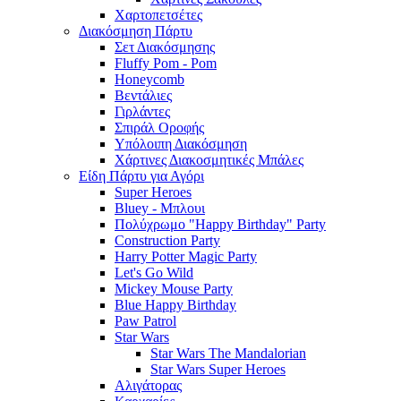
Χαρτοπετσέτες
Διακόσμηση Πάρτυ
Σετ Διακόσμησης
Fluffy Pom - Pom
Honeycomb
Βεντάλιες
Γιρλάντες
Σπιράλ Οροφής
Υπόλοιπη Διακόσμηση
Χάρτινες Διακοσμητικές Μπάλες
Είδη Πάρτυ για Αγόρι
Super Heroes
Bluey - Μπλουι
Πολύχρωμο "Happy Birthday" Party
Construction Party
Harry Potter Magic Party
Let's Go Wild
Mickey Mouse Party
Blue Happy Birthday
Paw Patrol
Star Wars
Star Wars The Mandalorian
Star Wars Super Heroes
Αλιγάτορας