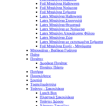
Foil Μπαλόνια Halloween
Foil Μπαλόνια Νούμερα
Foil Μπαλόνια Σχήματα
Latex Μπαλόνια Halloween
Latex Μπαλόνια Στρογγυλά
Latex Μπαλόνια Θεματικά
Latex Μπαλόνια με Νούμερα
Latex Μπαλόνι Αποκάλυψης Φύλου
Latex Μπαλόνια Ζώα
Latex Μπαλόνια με εκτυπωμένα Σχήματα
Foil Μπαλόνια Ευχές - Μηνύματα
Μπουκάλια - Βαζάκια Γυάλινα
Πιάτα
Πινιάτες
Δωράκια Πινιάτας
Πινιάτες Πάρτυ
Ποτήρια
Προσκλήσεις
Σουπλά
Τραπεζομάντηλα
Τσάντες - Σακουλάκια
Lunch Box
Πλαστικά Σακουλάκια
Τσάντες Δώρου
Χάρτινες Σακούλες