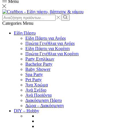
Menu
Search
input
Search
Categories
Menu
Είδη Πάρτυ
Είδη Πάρτυ για Αγόρι
Πρώτα Γενέθλια για Αγόρι
Είδη Πάρτυ για Κορίτσι
Πρώτα Γενέθλια για Κορίτσι
Party Ενηλίκων
Bachelor Party
Baby Shower
Spa Party
Pet Party
Άνα Χρώμα
Ανά Σχέδιο
Ανά Προϊόντα
Διακόσμηση Πάρτυ
Δώρα – Διακόσμηση
DIY – Hobby