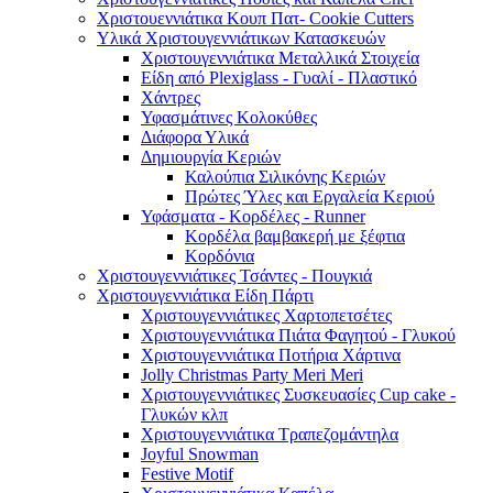
Χριστουεννιάτικα Κουπ Πατ- Cookie Cutters
Υλικά Χριστουγεννιάτικων Κατασκευών
Χριστουγεννιάτικα Μεταλλικά Στοιχεία
Είδη από Plexiglass - Γυαλί - Πλαστικό
Χάντρες
Υφασμάτινες Κολοκύθες
Διάφορα Υλικά
Δημιουργία Κεριών
Καλούπια Σιλικόνης Κεριών
Πρώτες Ύλες και Εργαλεία Κεριού
Υφάσματα - Κορδέλες - Runner
Κορδέλα βαμβακερή με ξέφτια
Κορδόνια
Χριστουγεννιάτικες Τσάντες - Πουγκιά
Χριστουγεννιάτικα Είδη Πάρτι
Χριστουγεννιάτικες Χαρτοπετσέτες
Χριστουγεννιάτικα Πιάτα Φαγητού - Γλυκού
Χριστουγεννιάτικα Ποτήρια Χάρτινα
Jolly Christmas Party Meri Meri
Χριστουγεννιάτικες Συσκευασίες Cup cake -
Γλυκών κλπ
Χριστουγεννιάτικα Τραπεζομάντηλα
Joyful Snowman
Festive Motif