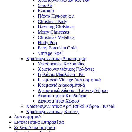
Χριστουγεννιάτικα Καπέλα
Σουπλά
Ελαφάκι
Πάρτυ Πιγκουίνων
Christmas Party
Dazzling Christmas
Merry Christmas
Christmas Metallics
Holly Pop
Party Porcelain Gold
Vintage Noel
Χριστουγεννιάτικη Διακόσμηση
Υφασμάτινες Κολοκύθες
Χριστουγεννιάτικες Γιρλάντες
Γιρλάντα Μπαλόνια - Kit
Κρεμαστά Vintage Διακοσμητικά
Κρεμαστά Διακοσμητικά
Αρωματικά Χώρου - Τσάντες Δώρου
Διακοσμητικά Κουδούνια
Διακοσμητικά Χώρου
Χριστουγεννιάτικα Αρωματικά Χώρου - Κεριά
Χριστουγεννιάτικες Κούπες
Διακοσμητικά
Εκπαιδευτικά Επιτραπέζια
Ξύλινα Διακοσμητικά