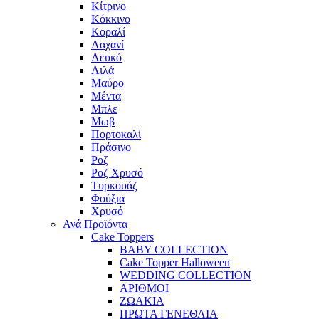
Κίτρινο
Κόκκινο
Κοραλί
Λαχανί
Λευκό
Λιλά
Μαύρο
Μέντα
Μπλε
Μωβ
Πορτοκαλί
Πράσινο
Ροζ
Ροζ Χρυσό
Τυρκουάζ
Φούξια
Χρυσό
Ανά Προϊόντα
Cake Toppers
BABY COLLECTION
Cake Topper Halloween
WEDDING COLLECTION
ΑΡΙΘΜΟΙ
ΖΩΑΚΙΑ
ΠΡΩΤΑ ΓΕΝΕΘΛΙΑ