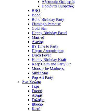
Αξεσουάρ Ομορφιάς
Προϊόντα Ομορφιάς
BBQ
Boho
Boho Birthday Party
Flamingo Paradise
Gold Star
Happy Birthday Pastel
Married
Ανανάς
It's Time to Party
Πάρτυ Αποφοίτησης
Disco Fever
Happy Birthday Kraft
Keep Calm and Party On
Moustache Madness
Silver Star
Pop Art Party
Άνα Χρώμα
Γκρι
Εκρού
Ασημί
Γαλάζιο
Ιβουάρ
Καφέ