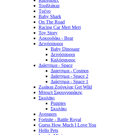
Καρχαρίες
Τουβλάκια
Τρένο
Baby Shark
On The Road
Racing Car Meri Meri
Toy Story
Αρκουδάκι - Bear
Δεινόσαυροι
Baby Dinosaur
Δεινόσαυροι
Καλόσαυρος
Διάστημα - Space
Διαστημα - Cosmos
Διάστημα - Space 2
Διάστημα - Space 1
Ζωάκια Ζούγκλας Get Wild
Μπομπ Σφουγγαράκης
Σκυλάκι
Puppies
Σκυλάκι
Avengers
Fortnite - Battle Royal
Guess How Much I Love You
Hello Pets