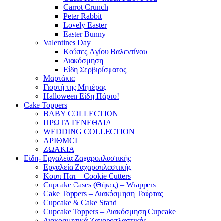
Carrot Crunch
Peter Rabbit
Lovely Easter
Easter Bunny
Valentines Day
Κούπες Aγίου Βαλεντίνου
Διακόσμηση
Είδη Σερβιρίσματος
Μαρτάκια
Γιορτή της Μητέρας
Halloween Είδη Πάρτυ!
Cake Toppers
BABY COLLECTION
ΠΡΩΤΑ ΓΕΝΕΘΛΙΑ
WEDDING COLLECTION
ΑΡΙΘΜΟΙ
ΖΩΑΚΙΑ
Είδη- Εργαλεία Ζαχαροπλαστικής
Εργαλεία Ζαχαροπλαστικής
Κουπ Πατ – Cookie Cutters
Cupcake Cases (Θήκες) – Wrappers
Cake Toppers – Διακόσμηση Τούρτας
Cupcake & Cake Stand
Cupcake Toppers – Διακόσμηση Cupcake
Διακοσμητικά Ζαχαροπλαστικής