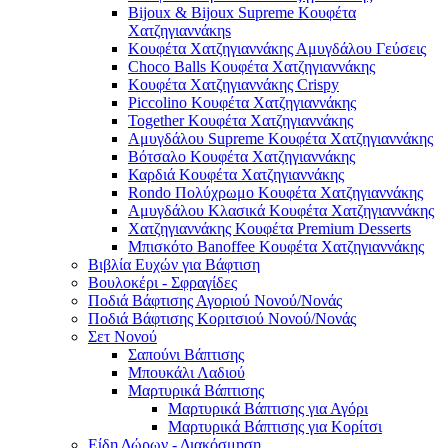
Bijoux & Bijoux Supreme Κουφέτα
Χατζηγιαννάκηs
Κουφέτα Χατζηγιαννάκης Αμυγδάλου Γεύσεις
Choco Balls Κουφέτα Χατζηγιαννάκης
Κουφέτα Χατζηγιαννάκης Crispy
Piccolino Κουφέτα Χατζηγιαννάκης
Together Κουφέτα Χατζηγιαννάκης
Αμυγδάλου Supreme Κουφέτα Χατζηγιαννάκης
Βότσαλο Κουφέτα Χατζηγιαννάκης
Καρδιά Κουφέτα Χατζηγιαννάκης
Rondo Πολύχρωμο Κουφέτα Χατζηγιαννάκης
Αμυγδάλου Κλασικά Κουφέτα Χατζηγιαννάκης
Χατζηγιαννάκης Κουφέτα Premium Desserts
Μπισκότο Banoffee Κουφέτα Χατζηγιαννάκης
Βιβλία Ευχών για Βάφτιση
Βουλοκέρι - Σφραγίδες
Ποδιά Βάφτισης Αγοριού Νονού/Νονάς
Ποδιά Βάφτισης Κοριτσιού Νονού/Νονάς
Σετ Νονού
Σαπούνι Βάπτισης
Μπουκάλι Λαδιού
Μαρτυρικά Βάπτισης
Μαρτυρικά Βάπτισης για Αγόρι
Μαρτυρικά Βάπτισης για Κορίτσι
Είδη Δώρων - Διακόσμηση