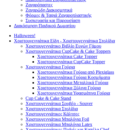
Ζαχαρόπαστες
Ζαχαρώδη Διακοσμητικά
Φόρμες & Ταψιά Ζαχαροπλαστικής
Συσκευασία και Παρουσίαση
Διακόσμηση Παιδικού Δωματίου
Halloween!
Χριστουγεννιάτικα Είδη - Χριστουγεννιάτικα Στολίδια
Χριστουγεννιάτικο Βιβλίο Ευχών Γάμου
Χριστουγεννιάτικα CupCake & Cake Toppers
Χριστουγεννιάτικα Cake Topper
Χριστουγεννιάτικα CupCake Topper
Χριστουγεννιάτικα Γούρια
Χριστουγεννιάτικα Γούρια από Plexiglass
Χριστουγεννιάτικα Γούρια Κοσμήματα
Χριστουγεννιάτικα Μεταλλικά Γούρια
Χριστουγεννιάτικα Ξύλινα Γούρια
Χριστουγεννιάτικα Υφασμάτινα Γούρια
Cup Cake & Cake Stand
Χριστουγεννιάτικα Σουβέρ - Souver
Χριστουγεννιάτικα Στολίδια
Χριστουγεννιάτικες Κάλτσες
Χριστουγεννιάτικα Μπαλόνια Foil
Χριστουγεννιάτικα Μπαλόνια Latex
Χριστουγεννιάτικες Ποδιές και Καπέλα Chef