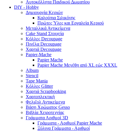
Αυτοκόλλητα Παιδικού Δωματίου
DIY - Hobby
Δημιουργία Κεριών
Καλούπια Σιλικόνης
Πρώτες Ύλες και Εργαλεία Κεριού
Μεταλλικά Αντικείμενα
Cake Stand Στοιχεία
Κόλλες Decoupage
Πινέλα Decoupage
Χαρτιά Decoupage
Papier-Mache
Papier Mache
Papier Mache Μεγέθη από XL εώς XXXL
Album
Stencil
Tape Mania
Κόλλες Glitter
Χαρτιά Scrapbooking
Χαρτοπλεκτική
Φελιζολ Αντικείμενα
Βάση Χρώματος Gesso
Βιβλία Χειροτεχνίας
Γράμματα Αριθμοί 3D
Γράμματα - Αριθμοί Papier Mache
Ξύλινα Γράμματα - Αριθμοί