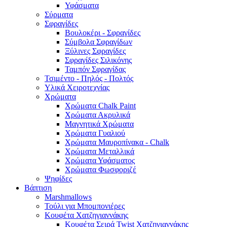
Υφάσματα
Σύρματα
Σφραγίδες
Βουλοκέρι - Σφραγίδες
Σύμβολα Σφραγίδων
Ξύλινες Σφραγίδες
Σφραγίδες Σιλικόνης
Ταμπόν Σφραγίδας
Τσιμέντο - Πηλός - Πολτός
Υλικά Χειροτεχνίας
Χρώματα
Χρώματα Chalk Paint
Χρώματα Ακρυλικά
Μαγνητικά Χρώματα
Χρώματα Γυαλιού
Χρώματα Μαυροπίνακα - Chalk
Χρώματα Μεταλλικά
Χρώματα Υφάσματος
Χρώματα Φωσφοριζέ
Ψηφίδες
Βάπτιση
Marshmallows
Τούλι για Μπομπονιέρες
Κουφέτα Χατζηγιαννάκης
Κουφέτα Σειρά Twist Χατζηγιαννάκης