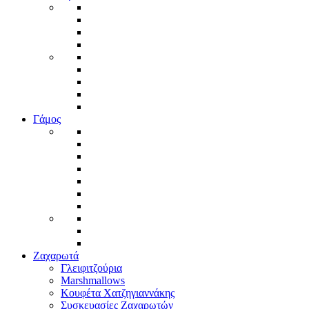
Γάμος
Ζαχαρωτά
Γλειφιτζούρια
Marshmallows
Κουφέτα Χατζηγιαννάκης
Συσκευασίες Ζαχαρωτών