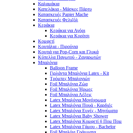
Καλαμάκια
Καπελάκια - Μάσκες Πάρτυ
Κατασκευές Papier Mache
Κατασκευές Φελιζόλ
Κεράκια
Κεράκια για Αγόρι
Κεράκια για Κορίτσι
Κομφετί
Κουτάλια - Πιρούνια
Κουτιά για Pop-Corn και Γλυκά
Κύπελλα Παγωτού - Ζαχαρωτών
Μπαλόνια
Balloon Frame
Γιρλάντα Μπαλόνια Latex - Kit
Τρόμπες Μπαλονιών
Foil Μπαλόνια Ζώα
Foil Μπαλόνια Ήρωες
Foil Μπαλόνια Λέξεις
Latex Μπαλόνια Μονόχρωμα
Latex Μπαλόνια Πουά - Καρδιές
Latex Μπαλόνια Ευχές - Μηνύματα
Latex Μπαλόνια Baby Shower
Latex Μπαλόνια Κομφετί ή Πομ Πομ
Latex Μπαλόνια Γάμου - Bachelor
Foil Μπαλόνι Γράμματα