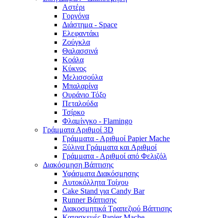
Αστέρι
Γοργόνα
Διάστημα - Space
Ελεφαντάκι
Ζούγκλα
Θαλασσινά
Κοάλα
Κύκνος
Μελισσούλα
Μπαλαρίνα
Ουράνιο Τόξο
Πεταλούδα
Τσίρκο
Φλαμίνγκο - Flamingo
Γράμματα Αριθμοί 3D
Γράμματα - Αριθμοί Papier Mache
Ξύλινα Γράμματα και Αριθμοί
Γράμματα - Αριθμοί από Φελιζόλ
Διακόσμηση Βάπτισης
Υφάσματα Διακόσμησης
Αυτοκόλλητα Τοίχου
Cake Stand για Candy Bar
Runner Βάπτισης
Διακοσμητικά Τραπεζιού Βάπτισης
Κατασκευές Papier Mache