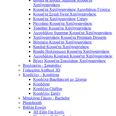
Bijoux & Bijoux Supreme Κουφέτα
Χατζηγιαννάκηs
Κουφέτα Χατζηγιαννάκης Αμυγδάλου Γεύσεις
Κουφέτα Σειρά Twist Χατζηγιαννάκης
Κουφέτα Χατζηγιαννάκης Crispy
Piccolino Κουφέτα Χατζηγιαννάκης
Together Κουφέτα Χατζηγιαννάκης
Αμυγδάλου Supreme Κουφέτα Χατζηγιαννάκης
Χατζηγιαννάκης Κουφέτα Premium Desserts
Βότσαλο Κουφέτα Χατζηγιαννάκης
Καρδιά Κουφέτα Χατζηγιαννάκης
Rondo Πολύχρωμο Κουφέτα Χατζηγιαννάκης
Αμυγδάλου Κλασικά Κουφέτα Χατζηγιαννάκης
Βέρες Κουφέτα Σοκολάτας Χατζηγιαννάκης
Βουλοκέρι - Σφραγίδες
Γράμματα Αριθμοί 3D
Κορδέλες - Κορδόνια
Κορδέλα Βαμβακερή με Ξέφτια
Κορδόνια
Κορδέλα Chiffon
Κορδέλες Σατέν
Μπαλόνια Γάμου - Bachelor
Photobooth
Βιβλία Ευχών
3D Είδη Για Ευχές