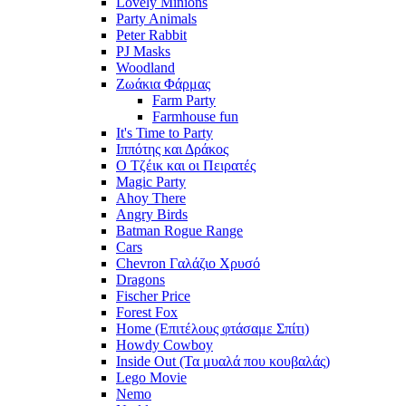
Lovely Minions
Party Animals
Peter Rabbit
PJ Masks
Woodland
Ζωάκια Φάρμας
Farm Party
Farmhouse fun
It's Time to Party
Ιππότης και Δράκος
Ο Τζέικ και οι Πειρατές
Magic Party
Ahoy There
Angry Birds
Batman Rogue Range
Cars
Chevron Γαλάζιο Χρυσό
Dragons
Fischer Price
Forest Fox
Home (Επιτέλους φτάσαμε Σπίτι)
Howdy Cowboy
Inside Out (Τα μυαλά που κουβαλάς)
Lego Movie
Nemo