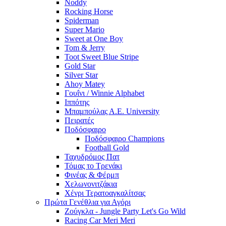
Noddy
Rocking Horse
Spiderman
Super Mario
Sweet at One Boy
Tom & Jerry
Toot Sweet Blue Stripe
Gold Star
Silver Star
Ahoy Matey
Γουΐνι / Winnie Alphabet
Ιππότης
Μπαμπούλας Α.Ε. University
Πειρατές
Ποδόσφαιρο
Ποδόσφαιρο Champions
Football Gold
Ταχυδρόμος Πατ
Τόμας το Τρενάκι
Φινέας & Φέρμπ
Χελωνονιτζάκια
Χένρι Τερατοαγκαλίτσας
Πρώτα Γενέθλια για Αγόρι
Ζούγκλα - Jungle Party Let's Go Wild
Racing Car Meri Meri