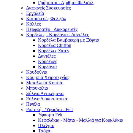
Γράμματα - Αριθμοί Φελιζόλ
Διαφανείς Συσκευασίες
Εργαλεία
Κατασκευές Φελιζόλ
Κόλλες
Περφορατέρ - Διακορευτές
Κορδέλες - Κορδόνια - Δαντέλες
Κορδέλα Βαμβακερή με Ξέφτια
Κορδέλα Chiffon
Κορδέλες Σατέν
Δαντέλες
Κορδέλες
Κορδόνια
Κουδούνια
Κουμπιά Χειροτεχνίας
Μεταλλικά Κουτιά
Μπουκάλια
Ξύλινα Αντικείμενα
Ξύλινα Διακοσμητικά
Πινέλα
Ραπτική - 'Υφασμα - Felt
Ύφασμα Felt
Κεφαλάκια - Μάτια - Μαλλιά για Κουκλάκια
Πλέξιμο
Τσόχα