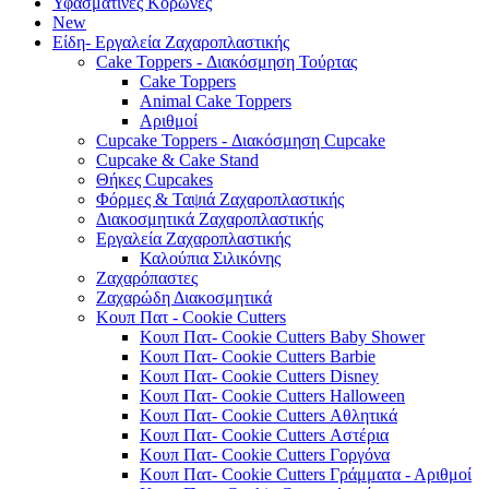
Υφασμάτινες Κορώνες
New
Είδη- Εργαλεία Ζαχαροπλαστικής
Cake Toppers - Διακόσμηση Τούρτας
Cake Toppers
Animal Cake Toppers
Αριθμοί
Cupcake Toppers - Διακόσμηση Cupcake
Cupcake & Cake Stand
Θήκες Cupcakes
Φόρμες & Ταψιά Ζαχαροπλαστικής
Διακοσμητικά Ζαχαροπλαστικής
Εργαλεία Ζαχαροπλαστικής
Καλούπια Σιλικόνης
Ζαχαρόπαστες
Ζαχαρώδη Διακοσμητικά
Κουπ Πατ - Cookie Cutters
Κουπ Πατ- Cookie Cutters Baby Shower
Κουπ Πατ- Cookie Cutters Barbie
Κουπ Πατ- Cookie Cutters Disney
Κουπ Πατ- Cookie Cutters Halloween
Κουπ Πατ- Cookie Cutters Αθλητικά
Κουπ Πατ- Cookie Cutters Αστέρια
Κουπ Πατ- Cookie Cutters Γοργόνα
Κουπ Πατ- Cookie Cutters Γράμματα - Αριθμοί