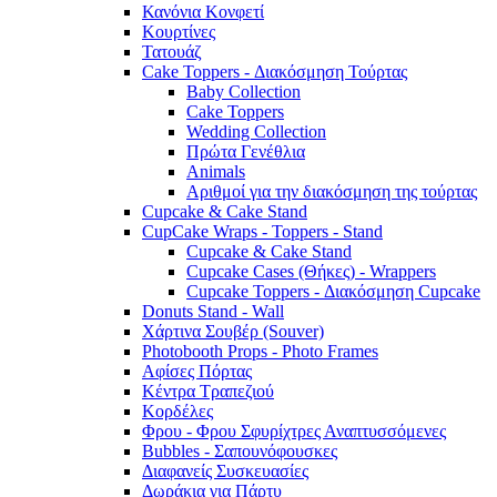
Κανόνια Κονφετί
Κουρτίνες
Τατουάζ
Cake Toppers - Διακόσμηση Τούρτας
Baby Collection
Cake Toppers
Wedding Collection
Πρώτα Γενέθλια
Animals
Αριθμοί για την διακόσμηση της τούρτας
Cupcake & Cake Stand
CupCake Wraps - Toppers - Stand
Cupcake & Cake Stand
Cupcake Cases (Θήκες) - Wrappers
Cupcake Toppers - Διακόσμηση Cupcake
Donuts Stand - Wall
Χάρτινα Σουβέρ (Souver)
Photobooth Props - Photo Frames
Αφίσες Πόρτας
Κέντρα Τραπεζιού
Κορδέλες
Φρου - Φρου Σφυρίχτρες Αναπτυσσόμενες
Bubbles - Σαπουνόφουσκες
Διαφανείς Συσκευασίες
Δωράκια για Πάρτυ