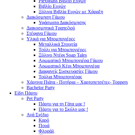
Plexiglass Βιβλίο Ευχών
Βιβλίο Ευχών
Ξύλινα Βιβλία Ευχών με Χάραξη
Διακόσμηση Γάμου
Υφάσματα Διακόσμησης
Διακοσμητικά Τραπεζιού
Στέφανα Γάμου
Υλικά για Μπομπονιέρες
Μεταλλικά Στοιχεία
Τούλι για Μπομπονιέρες
Ξύλινο Ντέφι Soap Tales
Αρωματικό Μπομπονιέρα Γάμου
Αρωματικό Κέρι Μπομπονιέρα
Διαφανείς Συσκευασίες Γάμου
Τούλια Μπομπονιέρας
Χάρτινα Πιάτα - Ποτήρια – Χαρτοπετσέτες- Toppers
Bachelor Party
Είδη Πάρτυ
Pet Party
Πάρτυ για τη Γάτα μας !
Πάρτυ για το Σκύλο μας !
Ανά Σχέδιο
Καρό
Πουά
Φλοράλ