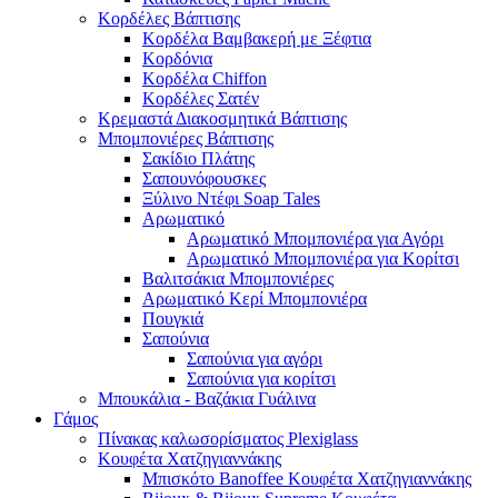
Κορδέλες Βάπτισης
Κορδέλα Βαμβακερή με Ξέφτια
Κορδόνια
Κορδέλα Chiffon
Κορδέλες Σατέν
Κρεμαστά Διακοσμητικά Βάπτισης
Μπομπονιέρες Βάπτισης
Σακίδιο Πλάτης
Σαπουνόφουσκες
Ξύλινο Ντέφι Soap Tales
Αρωματικό
Αρωματικό Μπομπονιέρα για Αγόρι
Αρωματικό Μπομπονιέρα για Κορίτσι
Βαλιτσάκια Μπομπονιέρες
Αρωματικό Κερί Μπομπονιέρα
Πουγκιά
Σαπούνια
Σαπούνια για αγόρι
Σαπούνια για κορίτσι
Μπουκάλια - Βαζάκια Γυάλινα
Γάμος
Πίνακας καλωσορίσματος Plexiglass
Κουφέτα Χατζηγιαννάκης
Μπισκότο Banoffee Κουφέτα Χατζηγιαννάκης