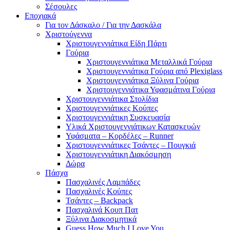
Σέσουλες
Εποχιακά
Για τον Δάσκαλο / Για την Δασκάλα
Χριστούγεννα
Χριστουγεννιάτικα Είδη Πάρτι
Γούρια
Χριστουγεννιάτικα Μεταλλικά Γούρια
Χριστουγεννιάτικα Γούρια από Plexiglass
Χριστουγεννιάτικα Ξύλινα Γούρια
Χριστουγεννιάτικα Υφασμάτινα Γούρια
Χριστουγεννιάτικα Στολίδια
Χριστουγεννιάτικες Κούπες
Χριστουγεννιάτικη Συσκευασία
Υλικά Χριστουγεννιάτικων Κατασκευών
Υφάσματα – Κορδέλες – Runner
Χριστουγεννιάτικες Τσάντες – Πουγκιά
Χριστουγεννιάτικη Διακόσμηση
Δώρα
Πάσχα
Πασχαλινές Λαμπάδες
Πασχαλινές Κούπες
Τσάντες – Backpack
Πασχαλινά Κουπ Πατ
Ξύλινα Διακοσμητικά
Guess How Much I Love You