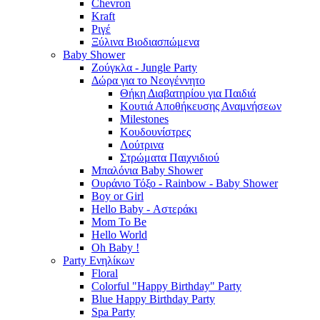
Chevron
Kraft
Ριγέ
Ξύλινα Βιοδιασπώμενα
Baby Shower
Ζούγκλα - Jungle Party
Δώρα για το Νεογέννητο
Θήκη Διαβατηρίου για Παιδιά
Κουτιά Αποθήκευσης Αναμνήσεων
Milestones
Κουδουνίστρες
Λούτρινα
Στρώματα Παιχνιδιού
Μπαλόνια Baby Shower
Ουράνιο Τόξο - Rainbow - Baby Shower
Boy or Girl
Hello Baby - Αστεράκι
Mom To Be
Hello World
Oh Baby !
Party Ενηλίκων
Floral
Colorful "Happy Birthday" Party
Blue Happy Birthday Party
Spa Party