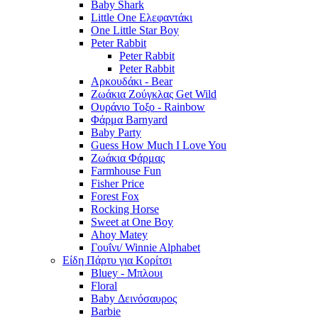
Baby Shark
Little One Ελεφαντάκι
One Little Star Boy
Peter Rabbit
Peter Rabbit
Peter Rabbit
Αρκουδάκι - Bear
Ζωάκια Ζούγκλας Get Wild
Ουράνιο Τοξο - Rainbow
Φάρμα Barnyard
Baby Party
Guess How Much I Love You
Ζωάκια Φάρμας
Farmhouse Fun
Fisher Price
Forest Fox
Rocking Horse
Sweet at One Boy
Ahoy Matey
Γουΐνι/ Winnie Alphabet
Είδη Πάρτυ για Κορίτσι
Bluey - Μπλουι
Floral
Baby Δεινόσαυρος
Barbie