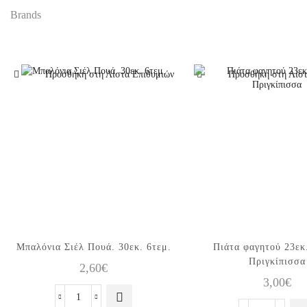
Brands
Προσθήκη στη Λίστα Επιθυμιών
Προσθήκη στη Λίστ
Μπαλόνια Σιέλ Πουά. 30εκ. 6τεμ.
Πιάτα φαγητού 23εκ
Πριγκίπισσα
2,60
€
3,00
€
Μπαλόνια