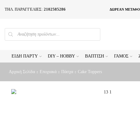
ΤΗΛ. ΠΑΡΑΓΓΕΛΙΕΣ:
2102585286
ΔΩΡΕΑΝ ΜΕΤΑΦΟ
PRODUCTS
SEARCH
ΕΊΔΗ ΠΆΡΤΥ
DIY – HOBBY
ΒΆΠΤΙΣΗ
ΓΆΜΟΣ
Αρχική Σελίδα
Εποχιακά
Πάσχα
Cake Toppers