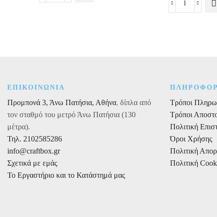
Σιέλ
Πιάτα
Πουά.
φαγητού
30εκ.
23εκ.
6τεμ.
Μικρή
ποσότητα
Πριγκίπισσ
ποσότητα
ΕΠΙΚΟΙΝΩΝΙΑ
ΠΛΗΡΟΦΟΡ
Προμπονά 3, Άνω Πατήσια, Αθήνα
,
δίπλα από
Τρόποι Πληρω
τον σταθμό του μετρό Άνω Πατήσια (130
Τρόποι Αποστ
μέτρα).
Πολιτική Επι
Τηλ. 2102585286
Όροι Χρήσης
info@craftbox.gr
Πολιτική Απο
Σχετικά με εμάς
Πολιτική Cook
Το Εργαστήριο και το Κατάστημά μας