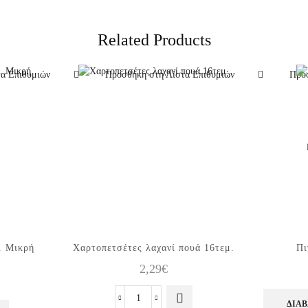
Related Products
α Επιθυμιών
Προσθήκη στη Λίστα Επιθυμιών
Προσ
. Μικρή
Χαρτοπετσέτες λαχανί πουά 16τεμ.
Πι
2,29
€
Χαρτοπετσέτες
ΔΙΑΒ