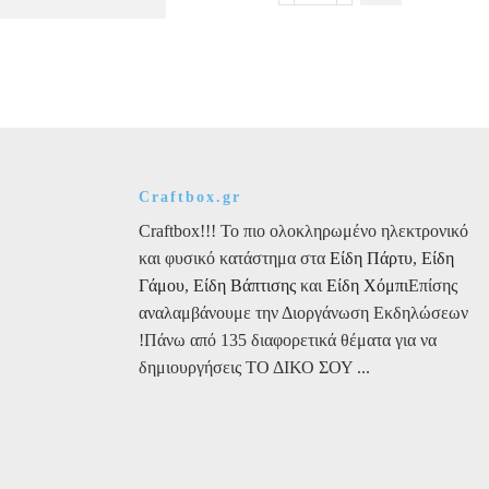
φρού
Μονόκερος
ροζ
8τεμ.
ποσότητα
Craftbox.gr
Craftbox!!! Το πιο ολοκληρωμένο ηλεκτρονικό
και φυσικό κατάστημα στα
Είδη Πάρτυ
,
Είδη
Γάμου
,
Είδη Βάπτισης
και
Είδη Χόμπι
Επίσης
αναλαμβάνουμε την Διοργάνωση Εκδηλώσεων
!Πάνω από 135 διαφορετικά θέματα για να
δημιουργήσεις ΤΟ ΔΙΚΟ ΣΟΥ ...