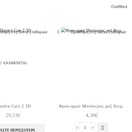
Craftbox
θήκη στη Λίστα Επιθυμιών
Προσθήκη στη Λίστα Επιθυμιών
ΑΝΑΜΈΝΕΤΑΙ
νιάτα Cars 2 3D
Φρου-φρού Μονόκερος ροζ 8τεμ.
29,53
€
4,38
€
Φρου-
ΆΣΤΕ ΠΕΡΙΣΣΌΤΕΡΑ