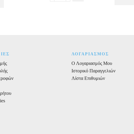
λαχανί
πουά
16τεμ.
ποσότητα
α
ΙΕΣ
ΛΟΓΑΡΙΑΣΜΟΣ
μής
Ο Λογαριασμός Μου
ολής
Ιστορικό Παραγγελιών
στροφών
Λίστα Επιθυμιών
ρρήτου
ies