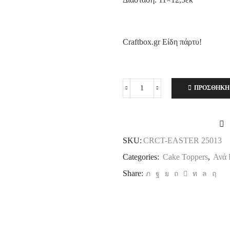
Craftbox.gr Είδη πάρτυ!
ΠΡΟΣΘΉΚΗ
Cake
Topper
Πασχαλινό
Αυτάκια
Λαγού
SKU:
CRCT-EASTER 25013
ποσότητα
Categories:
Cake Toppers
,
Ανά 
Share: