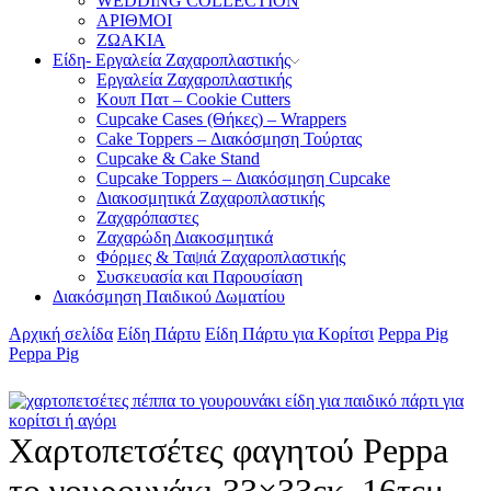
WEDDING COLLECTION
ΑΡΙΘΜΟΙ
ΖΩΑΚΙΑ
Είδη- Εργαλεία Ζαχαροπλαστικής
Εργαλεία Ζαχαροπλαστικής
Κουπ Πατ – Cookie Cutters
Cupcake Cases (Θήκες) – Wrappers
Cake Toppers – Διακόσμηση Τούρτας
Cupcake & Cake Stand
Cupcake Toppers – Διακόσμηση Cupcake
Διακοσμητικά Ζαχαροπλαστικής
Ζαχαρόπαστες
Ζαχαρώδη Διακοσμητικά
Φόρμες & Ταψιά Ζαχαροπλαστικής
Συσκευασία και Παρουσίαση
Διακόσμηση Παιδικού Δωματίου
Αρχική σελίδα
Είδη Πάρτυ
Είδη Πάρτυ για Κορίτσι
Peppa Pig
Peppa Pig
Χαρτοπετσέτες φαγητού Peppa
το γουρουνάκι 33×33εκ. 16τεμ.