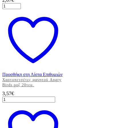
2,07
€
Χαρτοπετσέτες
φαγητού
33x33εκ.
κοραλί
μονόχρωμες
20τεμ.
ποσότητα
Προσθήκη στη Λίστα Επιθυμιών
Χαρτοπετσέτες φαγητού Angry
Birds ροζ 20τεμ.
3,57
€
Χαρτοπετσέτες
φαγητού
Angry
Birds
ροζ
20τεμ.