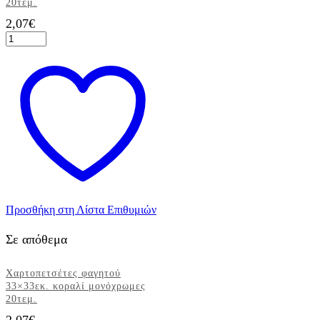
20τεμ.
2,07
€
Χαρτοπετσέτες
φαγητού
33x33εκ.
μωβ
μονόχρωμες
20τεμ.
ποσότητα
Προσθήκη στη Λίστα Επιθυμιών
Σε απόθεμα
Χαρτοπετσέτες φαγητού
33×33εκ. κοραλί μονόχρωμες
20τεμ.