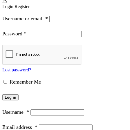
Login
Register
Username or email
*
Password
*
Lost password?
Remember Me
Log in
Username
*
Email address
*