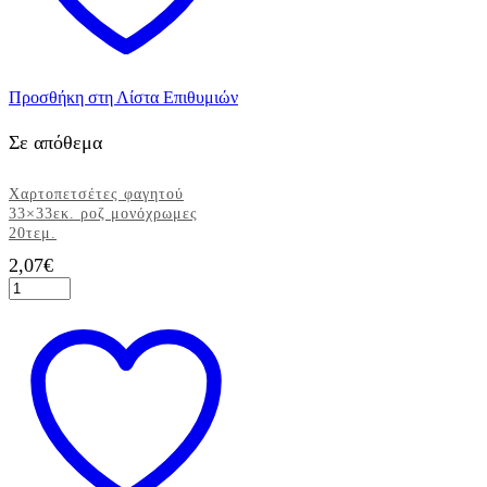
Προσθήκη στη Λίστα Επιθυμιών
Σε απόθεμα
Χαρτοπετσέτες φαγητού
33×33εκ. ροζ μονόχρωμες
20τεμ.
2,07
€
Χαρτοπετσέτες
φαγητού
33x33εκ.
ροζ
μονόχρωμες
20τεμ.
ποσότητα