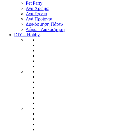
Pet Party
Άνα Χρώμα
Ανά Σχέδιο
Ανά Προϊόντα
Διακόσμηση Πάρτυ
Δώρα – Διακόσμηση
DIY – Hobby