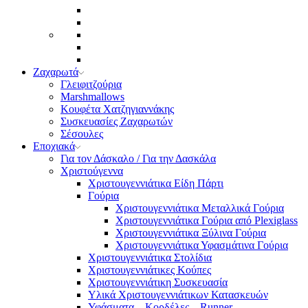
Ζαχαρωτά
Γλειφιτζούρια
Marshmallows
Κουφέτα Χατζηγιαννάκης
Συσκευασίες Ζαχαρωτών
Σέσουλες
Εποχιακά
Για τον Δάσκαλο / Για την Δασκάλα
Χριστούγεννα
Χριστουγεννιάτικα Είδη Πάρτι
Γούρια
Χριστουγεννιάτικα Μεταλλικά Γούρια
Χριστουγεννιάτικα Γούρια από Plexiglass
Χριστουγεννιάτικα Ξύλινα Γούρια
Χριστουγεννιάτικα Υφασμάτινα Γούρια
Χριστουγεννιάτικα Στολίδια
Χριστουγεννιάτικες Κούπες
Χριστουγεννιάτικη Συσκευασία
Υλικά Χριστουγεννιάτικων Κατασκευών
Υφάσματα – Κορδέλες – Runner