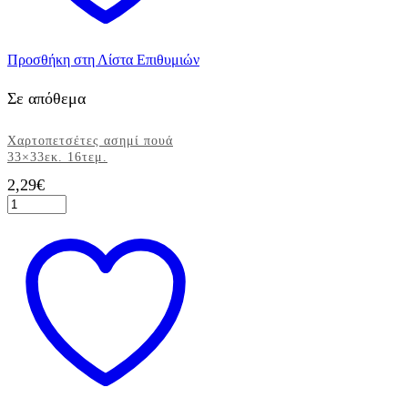
Προσθήκη στη Λίστα Επιθυμιών
Σε απόθεμα
Χαρτοπετσέτες ασημί πουά
33×33εκ. 16τεμ.
2,29
€
Χαρτοπετσέτες
ασημί
πουά
33x33εκ.
16τεμ.
ποσότητα