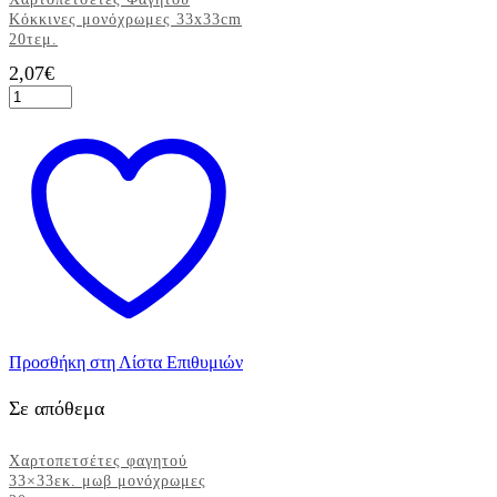
Κόκκινες μονόχρωμες 33x33cm
20τεμ.
2,07
€
Χαρτοπετσέτες
Φαγητού
Κόκκινες
μονόχρωμες
33x33cm
20τεμ.
ποσότητα
Προσθήκη στη Λίστα Επιθυμιών
Σε απόθεμα
Χαρτοπετσέτες φαγητού
33×33εκ. μωβ μονόχρωμες