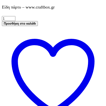
Είδη πάρτυ – www.craftbox.gr
Χαρτοπετσέτες
φαγητού
Προσθήκη στο καλάθι
Peppa
το
γουρουνάκι
33x33εκ.
16τεμ.
ποσότητα