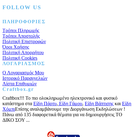
FOLLOW US
Facebook
Instagram
Pinterest
ΠΛΗΡΟΦΟΡΙΕΣ
Τρόποι Πληρωμής
Τρόποι Αποστολής
Πολιτική Επιστροφών
Όροι Χρήσης
Πολιτική Απορρήτου
Πολιτική Cookies
ΛΟΓΑΡΙΑΣΜΟΣ
Ο Λογαριασμός Μου
Ιστορικό Παραγγελιών
Λίστα Επιθυμιών
Craftbox.gr
Craftbox!!! Το πιο ολοκληρωμένο ηλεκτρονικό και φυσικό
κατάστημα στα
Είδη Πάρτυ
,
Είδη Γάμου
,
Είδη Βάπτισης
και
Είδη
Χόμπι
Επίσης αναλαμβάνουμε την Διοργάνωση Εκδηλώσεων !
Πάνω από 135 διαφορετικά θέματα για να δημιουργήσεις ΤΟ
ΔΙΚΟ ΣΟΥ ...