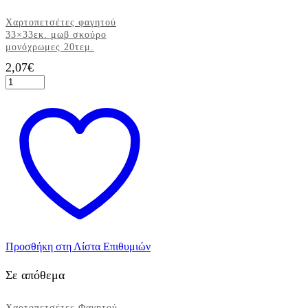
Χαρτοπετσέτες φαγητού
33×33εκ. μωβ σκούρο
μονόχρωμες 20τεμ.
2,07
€
Χαρτοπετσέτες
φαγητού
33x33εκ.
μωβ
σκούρο
μονόχρωμες
20τεμ.
ποσότητα
Προσθήκη στη Λίστα Επιθυμιών
Σε απόθεμα
Χαρτοπετσέτες Φαγητού