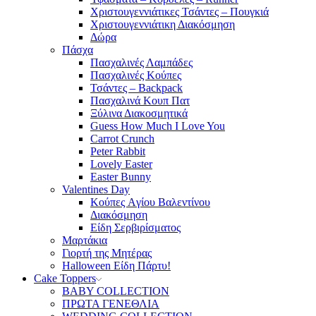
Χριστουγεννιάτικες Τσάντες – Πουγκιά
Χριστουγεννιάτικη Διακόσμηση
Δώρα
Πάσχα
Πασχαλινές Λαμπάδες
Πασχαλινές Κούπες
Τσάντες – Backpack
Πασχαλινά Κουπ Πατ
Ξύλινα Διακοσμητικά
Guess How Much I Love You
Carrot Crunch
Peter Rabbit
Lovely Easter
Easter Bunny
Valentines Day
Κούπες Aγίου Βαλεντίνου
Διακόσμηση
Είδη Σερβιρίσματος
Μαρτάκια
Γιορτή της Μητέρας
Halloween Είδη Πάρτυ!
Cake Toppers
BABY COLLECTION
ΠΡΩΤΑ ΓΕΝΕΘΛΙΑ