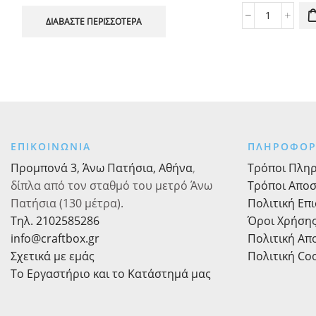
Χαρτοπετσ
ΔΙΑΒΆΣΤΕ ΠΕΡΙΣΣΌΤΕΡΑ
Φαγητού
Λάμα
33Χ33εκ.
20τεμ.
ποσότητα
ΕΠΙΚΟΙΝΩΝΙΑ
ΠΛΗΡΟΦΟΡ
Προμπονά 3, Άνω Πατήσια, Αθήνα
,
Τρόποι Πλη
δίπλα από τον σταθμό του μετρό Άνω
Τρόποι Απο
Πατήσια (130 μέτρα).
Πολιτική Επ
Τηλ. 2102585286
Όροι Χρήση
info@craftbox.gr
Πολιτική Α
Σχετικά με εμάς
Πολιτική Co
Το Εργαστήριο και το Κατάστημά μας