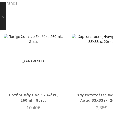
Brands
ΑΝΑΜΈΝΕΤΑΙ
Ποτήρι Χάρτινο Σκυλάκι,
Χαρτοπετσέτες Φ
260ml., 8τεμ.
Λάμα 33Χ33εκ. 2
10,40
€
2,88
€