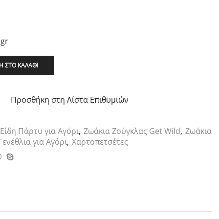
.gr
 ΣΤΟ ΚΑΛΆΘΙ
Προσθήκη στη Λίστα Επιθυμιών
Είδη Πάρτυ για Αγόρι
,
Ζωάκια Ζούγκλας Get Wild
,
Ζωάκια
ενέθλια για Αγόρι
,
Χαρτοπετσέτες