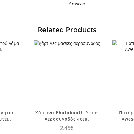
Amscan
Related Products
αγητού
Χάρτινα Photobooth Props
Ποτήρ
0τεμ.
Αεροσυνοδός 4τεμ.
Awes
2,46
€