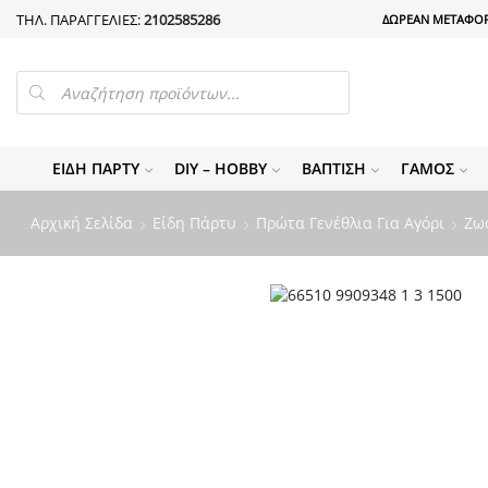
ΤΗΛ. ΠΑΡΑΓΓΕΛΙΕΣ:
2102585286
ΔΩΡΕΑΝ ΜΕΤΑΦΟΡ
PRODUCTS
SEARCH
ΕΊΔΗ ΠΆΡΤΥ
DIY – HOBBY
ΒΆΠΤΙΣΗ
ΓΆΜΟΣ
Αρχική Σελίδα
Είδη Πάρτυ
Πρώτα Γενέθλια Για Αγόρι
Ζωά