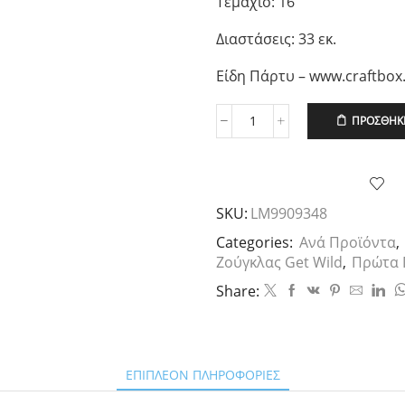
Τεμάχιο: 16
Διαστάσεις: 33 εκ.
Είδη Πάρτυ – www.craftbox
ΠΡΟΣΘΉΚΗ
Χαρτοπετσέτες
Φαγητού
Ζωάκια
Ζούγκλας
Get
SKU:
LM9909348
Wild,16
τεμ
Categories:
Ανά Προϊόντα
,
ποσότητα
Ζούγκλας Get Wild
,
Πρώτα Γ
Share:
ΕΠΙΠΛΈΟΝ ΠΛΗΡΟΦΟΡΊΕΣ