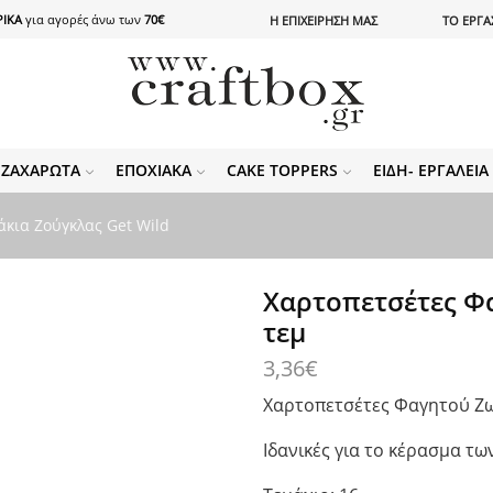
ΙΚΑ
για αγορές άνω των
70€
Η ΕΠΙΧΕΙΡΗΣΗ ΜΑΣ
ΤΟ ΕΡΓΑ
ΖΑΧΑΡΩΤΆ
ΕΠΟΧΙΑΚΆ
CAKE TOPPERS
ΕΊΔΗ- ΕΡΓΑΛΕΊ
κια Ζούγκλας Get Wild
Χαρτοπετσέτες Φα
τεμ
3,36
€
Χαρτοπετσέτες Φαγητού Ζω
Ιδανικές για το κέρασμα τ