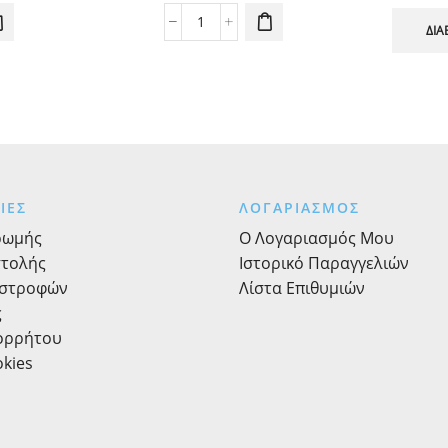
έτες
Χάρτινα
ΔΙΑ
Photobooth
Props
Αεροσυνοδός
4τεμ.
ποσότητα
ΙΕΣ
ΛΟΓΑΡΙΑΣΜΟΣ
ρωμής
Ο Λογαριασμός Μου
στολής
Ιστορικό Παραγγελιών
ιστροφών
Λίστα Επιθυμιών
ς
πορρήτου
okies