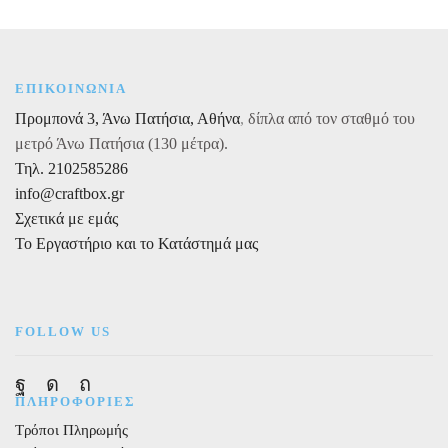
Tiramisu,
Μαστίχα,
1kg
1kg
ποσότητα
ποσότητα
ΕΠΙΚΟΙΝΩΝΙΑ
Προμπονά 3, Άνω Πατήσια, Αθήνα
,
δίπλα από τον σταθμό του
μετρό Άνω Πατήσια (130 μέτρα).
Τηλ. 2102585286
info@craftbox.gr
Σχετικά με εμάς
Το Εργαστήριο και το Κατάστημά μας
FOLLOW US
Facebook
Instagram
Pinterest
ΠΛΗΡΟΦΟΡΙΕΣ
Τρόποι Πληρωμής