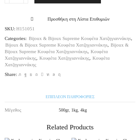
Κουφέτο
Bijoux
Πορτοκάλι,
Προσθήκη στη Λίστα Επιθυμιών
1kg
SKU:
Η151051
ποσότητα
Categories:
Bijoux & Bijoux Supreme Κουφέτα Χατζηγιαννάκηs
,
Bijoux & Bijoux Supreme Κουφέτα Χατζηγιαννάκηs
,
Bijoux &
Bijoux Supreme Κουφέτα Χατζηγιαννάκηs
,
Κουφέτα
Χατζηγιαννάκης
,
Κουφέτα Χατζηγιαννάκης
,
Κουφέτα
Χατζηγιαννάκης
Share:
ΕΠΙΠΛΈΟΝ ΠΛΗΡΟΦΟΡΊΕΣ
Μέγεθος
500gr
,
1kg
,
4kg
Related Products