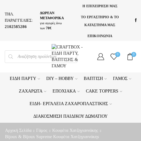
Η ΕΠΙΧΕΙΡΗΣΗ ΜΑΣ
ΔΩΡΕΑΝ
ΤΗΛ.
ΤΟ ΕΡΓΑΣΤΗΡΙΟ & ΤΟ
ΜΕΤΑΦΟΡΙΚΑ
ΠΑΡΑΓΓΕΛΙΕΣ:
για αγορές άνω
ΚΑΤΑΣΤΗΜΑ ΜΑΣ
2102585286
των
70€
ΕΠΙΚΟΙΝΩΝΙΑ
PRODUCTS
0
0
SEARCH
ΕΊΔΗ ΠΆΡΤΥ
DIY – HOBBY
ΒΆΠΤΙΣΗ
ΓΆΜΟΣ
ΖΑΧΑΡΩΤΆ
ΕΠΟΧΙΑΚΆ
CAKE TOPPERS
ΕΊΔΗ- ΕΡΓΑΛΕΊΑ ΖΑΧΑΡΟΠΛΑΣΤΙΚΉΣ
ΔΙΑΚΌΣΜΗΣΗ ΠΑΙΔΙΚΟΎ ΔΩΜΑΤΊΟΥ
Αρχική Σελίδα
Γάμος
Κουφέτα Χατζηγιαννάκης
Bijoux & Bijoux Supreme Κουφέτα Χατζηγιαννάκηs