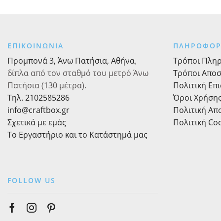
Creme
ποσότητα
Brulee
Κρεμ
Ανοιχτό
ΕΠΙΚΟΙΝΩΝΙΑ
ΠΛΗΡΟΦΟΡ
Ματ
Πιτσιλωτό
Προμπονά 3, Άνω Πατήσια, Αθήνα
,
Τρόποι Πλη
Κανελλί
δίπλα από τον σταθμό του μετρό Άνω
Τρόποι Απο
Ματ,
Πατήσια (130 μέτρα).
Πολιτική Επ
4kg
Τηλ. 2102585286
Όροι Χρήση
ποσότητα
info@craftbox.gr
Πολιτική Α
Σχετικά με εμάς
Πολιτική Co
Το Εργαστήριο και το Κατάστημά μας
FOLLOW US
Facebook
Instagram
Pinterest