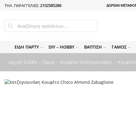
ΤΗΛ. ΠΑΡΑΓΓΕΛΙΕΣ:
2102585286
ΔΩΡΕΑΝ ΜΕΤΑΦΟΡ
PRODUCTS
SEARCH
ΕΊΔΗ ΠΆΡΤΥ
DIY – HOBBY
ΒΆΠΤΙΣΗ
ΓΆΜΟΣ
Αρχική Σελίδα
Γάμος
Κουφέτα Χατζηγιαννάκης
Κουφέτα