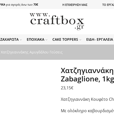
ΙΚΑ
για αγορές άνω των
70€
Η ΕΠΙΧΕΙΡΗΣΗ ΜΑΣ
ΤΟ ΕΡΓΑ
ΖΑΧΑΡΩΤΆ
ΕΠΟΧΙΑΚΆ
CAKE TOPPERS
ΕΊΔΗ- ΕΡΓΑΛΕΊ
 Χατζηγιαννάκης Αμυγδάλου Γεύσεις
Χατζηγιαννάκη
Zabaglione, 1k
23,15
€
Χατζηγιαννάκη Κουφέτο Ch
Με ολόκληρο καβουρδισμέν