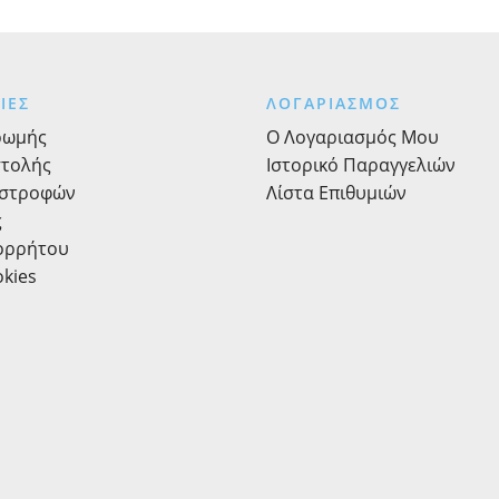
1kg
ποσότητα
ΙΕΣ
ΛΟΓΑΡΙΑΣΜΟΣ
ρωμής
Ο Λογαριασμός Μου
στολής
Ιστορικό Παραγγελιών
ιστροφών
Λίστα Επιθυμιών
ς
πορρήτου
okies