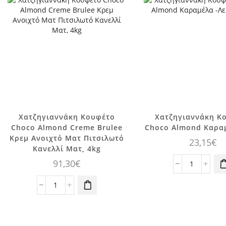
Χατζηγιαννάκη Κουφέτο
Χατζηγιαννάκη Κ
Choco Almond Creme Brulee
Choco Almond Καραμ
Κρεμ Ανοιχτό Ματ Πιτσιλωτό
23,15
€
Κανελλί Ματ, 4kg
91,30
€
Χατζηγια
Κουφέτο
Χατζηγιαννάκη
Choco
Κουφέτο
Almond
Choco
Καραμέλα
Almond
1kg