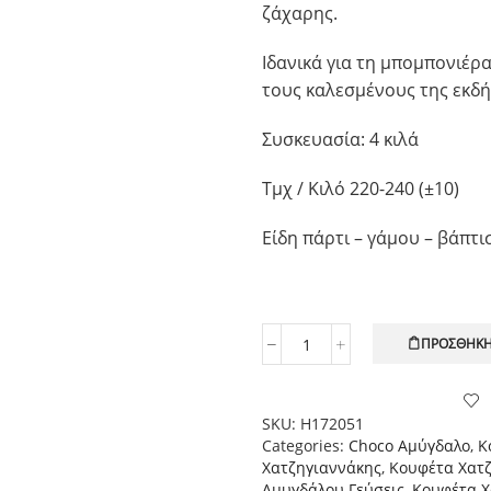
ζάχαρης.
Ιδανικά για τη μπομπονιέρα
τους καλεσμένους της εκδ
Συσκευασία: 4 κιλά
Τμχ / Κιλό 220-240 (±10)
Είδη πάρτι – γάμου – βάπτι
ΠΡΟΣΘΉΚΗ
Χατζηγιαννάκη
Κουφέτο
Choco
Almond
SKU:
H172051
Zabaglione,
Categories:
Choco Αμύγδαλο
,
Κ
1kg
Χατζηγιαννάκης
,
Κουφέτα Χατζ
ποσότητα
Αμυγδάλου Γεύσεις
,
Κουφέτα Χ