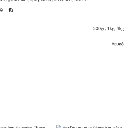
500gr
,
1kg
,
4kg
Λευκό