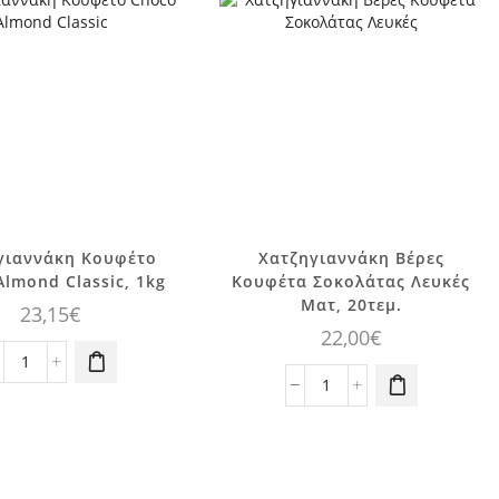
γιαννάκη Κουφέτο
Χατζηγιαννάκη Βέρες
Almond Classic, 1kg
Κουφέτα Σοκολάτας Λευκές
Ματ, 20τεμ.
23,15
€
22,00
€
Χατζηγιαννάκη
Κουφέτο
Χατζηγιαννάκη
Choco
Βέρες
Almond
Κουφέτα
Classic,
Σοκολάτας
1kg
Λευκές