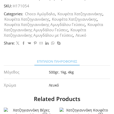
Φράουλα,
SKU:
H171054
4kg
ποσότητα
Categories:
Choco Αμύγδαλο
,
Κουφέτα Χατζηγιαννάκης
,
Κουφέτα Χατζηγιαννάκης
,
Κουφέτα Χατζηγιαννάκης
,
Κουφέτα Χατζηγιαννάκης Αμυγδάλου Γεύσεις
,
Κουφέτα
Χατζηγιαννάκης Αμυγδάλου Γεύσεις
,
Κουφέτα
Χατζηγιαννάκης Αμυγδάλου με Γεύσεις
,
Λευκό
Share:
ΕΠΙΠΛΈΟΝ ΠΛΗΡΟΦΟΡΊΕΣ
Μέγεθος
500gr
,
1kg
,
4kg
Χρώμα
Λευκό
Related Products