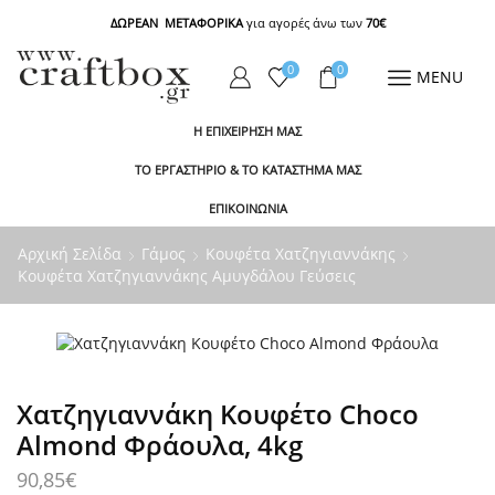
ΔΩΡΕΑΝ ΜΕΤΑΦΟΡΙΚΑ
για αγορές άνω των
70€
0
0
MENU
Η ΕΠΙΧΕΙΡΗΣΗ ΜΑΣ
ΤΟ ΕΡΓΑΣΤΗΡΙΟ & ΤΟ ΚΑΤΑΣΤΗΜΑ ΜΑΣ
ΕΠΙΚΟΙΝΩΝΙΑ
Αρχική Σελίδα
Γάμος
Κουφέτα Χατζηγιαννάκης
Κουφέτα Χατζηγιαννάκης Αμυγδάλου Γεύσεις
Χατζηγιαννάκη Κουφέτο Choco
Almond Φράουλα, 4kg
90,85
€