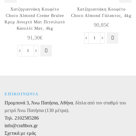
Χατζηγιαννάκη Κουφέτο
Χατζηγιαννάκη Κουφέτο
Choco Almond Creme Brulee
Choco Almond Γάλακτος, 4kg
Κρεμ Ανοιχτό Ματ Πιτσιλωτό
90,85
€
Κανελλί Ματ, 4kg
91,30
€
Χατζηγιαννάκη
Κουφέτο
Χατζηγιαννάκη
Choco
Κουφέτο
Almond
Choco
Γάλακτος,
Almond
4kg
Creme
ποσότητα
Brulee
Κρεμ
ΕΠΙΚΟΙΝΩΝΙΑ
Ανοιχτό
Προμπονά 3, Άνω Πατήσια, Αθήνα
,
δίπλα από τον σταθμό του
Ματ
μετρό Άνω Πατήσια (130 μέτρα).
Πιτσιλωτό
Κανελλί
Τηλ. 2102585286
Ματ,
info@craftbox.gr
4kg
Σχετικά με εμάς