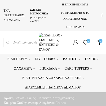
Η ΕΠΙΧΕΙΡΗΣΗ ΜΑΣ
ΔΩΡΕΑΝ
ΤΗΛ.
ΤΟ ΕΡΓΑΣΤΗΡΙΟ & ΤΟ
ΜΕΤΑΦΟΡΙΚΑ
ΠΑΡΑΓΓΕΛΙΕΣ:
για αγορές άνω
ΚΑΤΑΣΤΗΜΑ ΜΑΣ
2102585286
των
70€
ΕΠΙΚΟΙΝΩΝΙΑ
PRODUCTS
0
0
SEARCH
ΕΊΔΗ ΠΆΡΤΥ
DIY – HOBBY
ΒΆΠΤΙΣΗ
ΓΆΜΟΣ
ΖΑΧΑΡΩΤΆ
ΕΠΟΧΙΑΚΆ
CAKE TOPPERS
ΕΊΔΗ- ΕΡΓΑΛΕΊΑ ΖΑΧΑΡΟΠΛΑΣΤΙΚΉΣ
ΔΙΑΚΌΣΜΗΣΗ ΠΑΙΔΙΚΟΎ ΔΩΜΑΤΊΟΥ
Αρχική Σελίδα
Γάμος
Κουφέτα Χατζηγιαννάκης
Κουφέτα Χατζηγιαννάκης Αμυγδάλου Γεύσεις