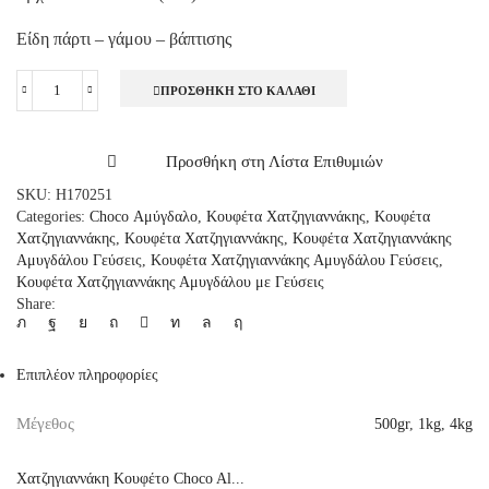
Είδη πάρτι – γάμου – βάπτισης
ΠΡΟΣΘΉΚΗ ΣΤΟ ΚΑΛΆΘΙ
Χατζηγιαννάκη
Κουφέτο
Choco
Προσθήκη στη Λίστα Επιθυμιών
Almond
Classic,
SKU:
H170251
1kg
Categories:
Choco Αμύγδαλο
,
Κουφέτα Χατζηγιαννάκης
,
Κουφέτα
ποσότητα
Χατζηγιαννάκης
,
Κουφέτα Χατζηγιαννάκης
,
Κουφέτα Χατζηγιαννάκης
Αμυγδάλου Γεύσεις
,
Κουφέτα Χατζηγιαννάκης Αμυγδάλου Γεύσεις
,
Κουφέτα Χατζηγιαννάκης Αμυγδάλου με Γεύσεις
Share:
Επιπλέον πληροφορίες
Μέγεθος
500gr
,
1kg
,
4kg
Χατζηγιαννάκη Κουφέτο Choco Al...