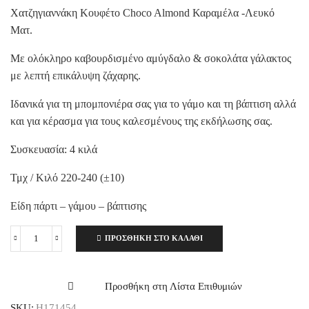
Χατζηγιαννάκη Κουφέτο Choco Almond Καραμέλα -Λευκό
Ματ.
Με ολόκληρο καβουρδισμένο αμύγδαλο & σοκολάτα γάλακτος
με λεπτή επικάλυψη ζάχαρης.
Ιδανικά για τη μπομπονιέρα σας για το γάμο και τη βάπτιση αλλά
και για κέρασμα για τους καλεσμένους της εκδήλωσης σας.
Συσκευασία: 4 κιλά
Τμχ / Κιλό 220-240 (±10)
Είδη πάρτι – γάμου – βάπτισης
ΠΡΟΣΘΉΚΗ ΣΤΟ ΚΑΛΆΘΙ
Χατζηγιαννάκη
Κουφέτο
Choco
Almond
Προσθήκη στη Λίστα Επιθυμιών
Καραμέλα,
SKU:
H171454