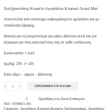
Χατζηγιαννάκης Κουφέτο Αμυγδάλου Κλασικό Λευκό Ματ
Αποτελείται από ολόκληρο καβουρδισμένο αμύγδαλο και με
επικάλυψη ζάχαρης.
Ιδανικά για τη μπομπονιέρα για γάμο, βάπτιση αλλά και για
κέρασμα για τους καλεσμένους σας σε κάθε εκδήλωση.
Συσκευασία: 1 κιλό
τμχ/kg: 250 (+-20)
Είδη πάρτι – γάμου – βάπτισης
ΠΡΟΣΘΉΚΗ ΣΤΟ ΚΑΛΆΘΙ
Χατζηγιαννάκης
Κουφέτο
Αμυγδάλου
Προσθήκη στη Λίστα Επιθυμιών
Κλασικό
SKU:
H100651.001
Λευκό
Categories:
Αμυγδάλου Κλασικά Κουφέτα Χατζηγιαννάκης
,
Αμυγδάλου