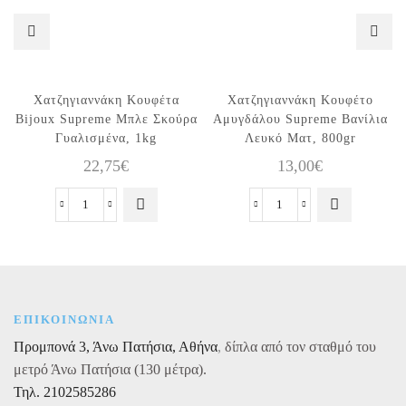
Χατζηγιαννάκη Κουφέτα
Χατζηγιαννάκη Κουφέτο
Bijoux Supreme Μπλε Σκούρα
Αμυγδάλου Supreme Βανίλια
Γυαλισμένα, 1kg
Λευκό Ματ, 800gr
22,75
€
13,00
€
Χατζηγιαννάκη
Χατζηγιαννάκη
Κουφέτα
Κουφέτο
Bijoux
Αμυγδάλου
Supreme
Supreme
Μπλε
Βανίλια
Σκούρα
Λευκό
ΕΠΙΚΟΙΝΩΝΙΑ
Γυαλισμένα,
Ματ,
Προμπονά 3, Άνω Πατήσια, Αθήνα
,
δίπλα από τον σταθμό του
1kg
800gr
ποσότητα
ποσότητα
μετρό Άνω Πατήσια (130 μέτρα).
Τηλ. 2102585286