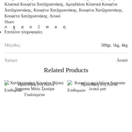
Ματ,
Κλασικά Κουφέτα Χατζηγιαννάκης
,
Αμυγδάλου Κλασικά Κουφέτα
1kg
Χατζηγιαννάκης
,
Κουφέτα Χατζηγιαννάκης
,
Κουφέτα Χατζηγιαννάκης
,
ποσότητα
Κουφέτα Χατζηγιαννάκης
,
Λευκό
Share:
Επιπλέον πληροφορίες
Μέγεθος
500gr
,
1kg
,
4kg
Χρώμα
Λευκό
Related Products
Προσθήκη στη Λίστα
Προσθήκη στη Λίστα
Επιθυμιών
Επιθυμιών