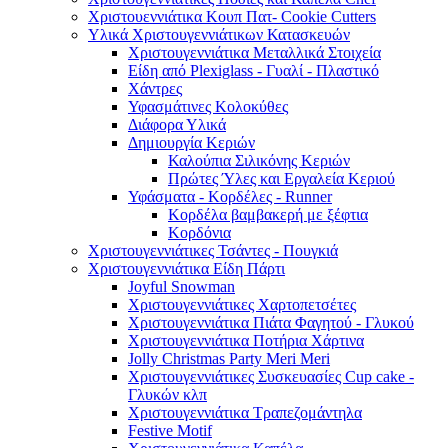
Χριστουεννιάτικα Κουπ Πατ- Cookie Cutters
Υλικά Χριστουγεννιάτικων Κατασκευών
Χριστουγεννιάτικα Μεταλλικά Στοιχεία
Είδη από Plexiglass - Γυαλί - Πλαστικό
Χάντρες
Υφασμάτινες Κολοκύθες
Διάφορα Υλικά
Δημιουργία Κεριών
Καλούπια Σιλικόνης Κεριών
Πρώτες Ύλες και Εργαλεία Κεριού
Υφάσματα - Κορδέλες - Runner
Κορδέλα βαμβακερή με ξέφτια
Κορδόνια
Χριστουγεννιάτικες Τσάντες - Πουγκιά
Χριστουγεννιάτικα Είδη Πάρτι
Joyful Snowman
Χριστουγεννιάτικες Χαρτοπετσέτες
Χριστουγεννιάτικα Πιάτα Φαγητού - Γλυκού
Χριστουγεννιάτικα Ποτήρια Χάρτινα
Jolly Christmas Party Meri Meri
Χριστουγεννιάτικες Συσκευασίες Cup cake -
Γλυκών κλπ
Χριστουγεννιάτικα Τραπεζομάντηλα
Festive Motif