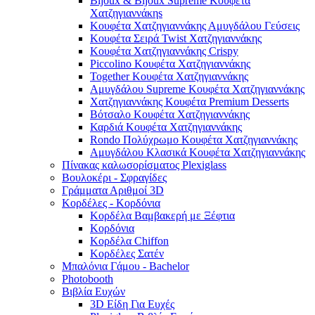
Bijoux & Bijoux Supreme Κουφέτα
Χατζηγιαννάκηs
Κουφέτα Χατζηγιαννάκης Αμυγδάλου Γεύσεις
Κουφέτα Σειρά Twist Χατζηγιαννάκης
Κουφέτα Χατζηγιαννάκης Crispy
Piccolino Κουφέτα Χατζηγιαννάκης
Together Κουφέτα Χατζηγιαννάκης
Αμυγδάλου Supreme Κουφέτα Χατζηγιαννάκης
Χατζηγιαννάκης Κουφέτα Premium Desserts
Βότσαλο Κουφέτα Χατζηγιαννάκης
Καρδιά Κουφέτα Χατζηγιαννάκης
Rondo Πολύχρωμο Κουφέτα Χατζηγιαννάκης
Αμυγδάλου Κλασικά Κουφέτα Χατζηγιαννάκης
Πίνακας καλωσορίσματος Plexiglass
Βουλοκέρι - Σφραγίδες
Γράμματα Αριθμοί 3D
Κορδέλες - Κορδόνια
Κορδέλα Βαμβακερή με Ξέφτια
Κορδόνια
Κορδέλα Chiffon
Κορδέλες Σατέν
Μπαλόνια Γάμου - Bachelor
Photobooth
Βιβλία Ευχών
3D Είδη Για Ευχές