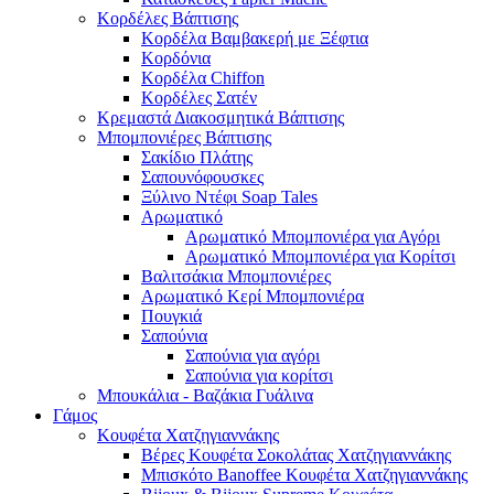
Κορδέλες Βάπτισης
Κορδέλα Βαμβακερή με Ξέφτια
Κορδόνια
Κορδέλα Chiffon
Κορδέλες Σατέν
Κρεμαστά Διακοσμητικά Βάπτισης
Μπομπονιέρες Βάπτισης
Σακίδιο Πλάτης
Σαπουνόφουσκες
Ξύλινο Ντέφι Soap Tales
Αρωματικό
Αρωματικό Μπομπονιέρα για Αγόρι
Αρωματικό Μπομπονιέρα για Κορίτσι
Βαλιτσάκια Μπομπονιέρες
Αρωματικό Κερί Μπομπονιέρα
Πουγκιά
Σαπούνια
Σαπούνια για αγόρι
Σαπούνια για κορίτσι
Μπουκάλια - Βαζάκια Γυάλινα
Γάμος
Κουφέτα Χατζηγιαννάκης
Βέρες Κουφέτα Σοκολάτας Χατζηγιαννάκης
Μπισκότο Banoffee Κουφέτα Χατζηγιαννάκης