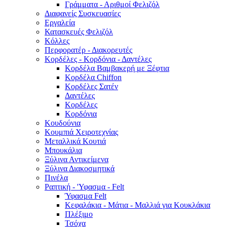
Γράμματα - Αριθμοί Φελιζόλ
Διαφανείς Συσκευασίες
Εργαλεία
Κατασκευές Φελιζόλ
Κόλλες
Περφορατέρ - Διακορευτές
Κορδέλες - Κορδόνια - Δαντέλες
Κορδέλα Βαμβακερή με Ξέφτια
Κορδέλα Chiffon
Κορδέλες Σατέν
Δαντέλες
Κορδέλες
Κορδόνια
Κουδούνια
Κουμπιά Χειροτεχνίας
Μεταλλικά Κουτιά
Μπουκάλια
Ξύλινα Αντικείμενα
Ξύλινα Διακοσμητικά
Πινέλα
Ραπτική - 'Υφασμα - Felt
Ύφασμα Felt
Κεφαλάκια - Μάτια - Μαλλιά για Κουκλάκια
Πλέξιμο
Τσόχα