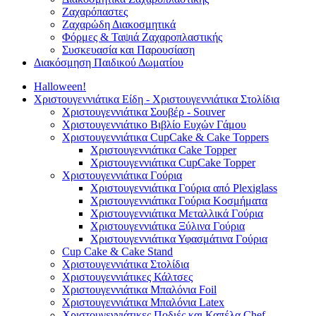
Ζαχαρόπαστες
Ζαχαρώδη Διακοσμητικά
Φόρμες & Ταψιά Ζαχαροπλαστικής
Συσκευασία και Παρουσίαση
Διακόσμηση Παιδικού Δωματίου
Halloween!
Χριστουγεννιάτικα Είδη - Χριστουγεννιάτικα Στολίδια
Χριστουγεννιάτικα Σουβέρ - Souver
Χριστουγεννιάτικο Βιβλίο Ευχών Γάμου
Χριστουγεννιάτικα CupCake & Cake Toppers
Χριστουγεννιάτικα Cake Topper
Χριστουγεννιάτικα CupCake Topper
Χριστουγεννιάτικα Γούρια
Χριστουγεννιάτικα Γούρια από Plexiglass
Χριστουγεννιάτικα Γούρια Κοσμήματα
Χριστουγεννιάτικα Μεταλλικά Γούρια
Χριστουγεννιάτικα Ξύλινα Γούρια
Χριστουγεννιάτικα Υφασμάτινα Γούρια
Cup Cake & Cake Stand
Χριστουγεννιάτικα Στολίδια
Χριστουγεννιάτικες Κάλτσες
Χριστουγεννιάτικα Μπαλόνια Foil
Χριστουγεννιάτικα Μπαλόνια Latex
Χριστουγεννιάτικες Ποδιές και Καπέλα Chef