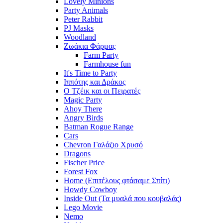
Lovely Minions
Party Animals
Peter Rabbit
PJ Masks
Woodland
Ζωάκια Φάρμας
Farm Party
Farmhouse fun
It's Time to Party
Ιππότης και Δράκος
Ο Τζέικ και οι Πειρατές
Magic Party
Ahoy There
Angry Birds
Batman Rogue Range
Cars
Chevron Γαλάζιο Χρυσό
Dragons
Fischer Price
Forest Fox
Home (Επιτέλους φτάσαμε Σπίτι)
Howdy Cowboy
Inside Out (Τα μυαλά που κουβαλάς)
Lego Movie
Nemo