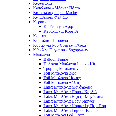
Καλαμάκια
Καπελάκια - Μάσκες Πάρτυ
Κατασκευές Papier Mache
Κατασκευές Φελιζόλ
Κεράκια
Κεράκια για Αγόρι
Κεράκια για Κορίτσι
Κομφετί
Κουτάλια - Πιρούνια
Κουτιά για Pop-Corn και Γλυκά
Κύπελλα Παγωτού - Ζαχαρωτών
Μπαλόνια
Balloon Frame
Γιρλάντα Μπαλόνια Latex - Kit
Τρόμπες Μπαλονιών
Foil Μπαλόνια Ζώα
Foil Μπαλόνια Ήρωες
Foil Μπαλόνια Λέξεις
Latex Μπαλόνια Μονόχρωμα
Latex Μπαλόνια Πουά - Καρδιές
Latex Μπαλόνια Ευχές - Μηνύματα
Latex Μπαλόνια Baby Shower
Latex Μπαλόνια Κομφετί ή Πομ Πομ
Latex Μπαλόνια Γάμου - Bachelor
Foil Μπαλόνι Γράμματα