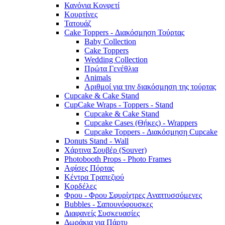
Κανόνια Κονφετί
Κουρτίνες
Τατουάζ
Cake Toppers - Διακόσμηση Τούρτας
Baby Collection
Cake Toppers
Wedding Collection
Πρώτα Γενέθλια
Animals
Αριθμοί για την διακόσμηση της τούρτας
Cupcake & Cake Stand
CupCake Wraps - Toppers - Stand
Cupcake & Cake Stand
Cupcake Cases (Θήκες) - Wrappers
Cupcake Toppers - Διακόσμηση Cupcake
Donuts Stand - Wall
Χάρτινα Σουβέρ (Souver)
Photobooth Props - Photo Frames
Αφίσες Πόρτας
Κέντρα Τραπεζιού
Κορδέλες
Φρου - Φρου Σφυρίχτρες Αναπτυσσόμενες
Bubbles - Σαπουνόφουσκες
Διαφανείς Συσκευασίες
Δωράκια για Πάρτυ