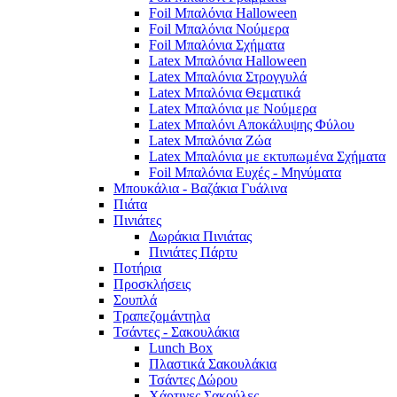
Foil Μπαλόνια Halloween
Foil Μπαλόνια Νούμερα
Foil Μπαλόνια Σχήματα
Latex Μπαλόνια Halloween
Latex Μπαλόνια Στρογγυλά
Latex Μπαλόνια Θεματικά
Latex Μπαλόνια με Νούμερα
Latex Μπαλόνι Αποκάλυψης Φύλου
Latex Μπαλόνια Ζώα
Latex Μπαλόνια με εκτυπωμένα Σχήματα
Foil Μπαλόνια Ευχές - Μηνύματα
Μπουκάλια - Βαζάκια Γυάλινα
Πιάτα
Πινιάτες
Δωράκια Πινιάτας
Πινιάτες Πάρτυ
Ποτήρια
Προσκλήσεις
Σουπλά
Τραπεζομάντηλα
Τσάντες - Σακουλάκια
Lunch Box
Πλαστικά Σακουλάκια
Τσάντες Δώρου
Χάρτινες Σακούλες