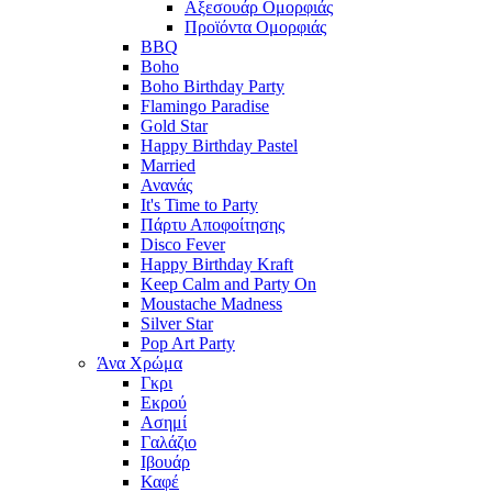
Αξεσουάρ Ομορφιάς
Προϊόντα Ομορφιάς
BBQ
Boho
Boho Birthday Party
Flamingo Paradise
Gold Star
Happy Birthday Pastel
Married
Ανανάς
It's Time to Party
Πάρτυ Αποφοίτησης
Disco Fever
Happy Birthday Kraft
Keep Calm and Party On
Moustache Madness
Silver Star
Pop Art Party
Άνα Χρώμα
Γκρι
Εκρού
Ασημί
Γαλάζιο
Ιβουάρ
Καφέ