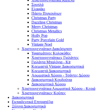
Χριστουγεννιάτικα Καπέλα
Σουπλά
Ελαφάκι
Πάρτυ Πιγκουίνων
Christmas Party
Dazzling Christmas
Merry Christmas
Christmas Metallics
Holly Pop
Party Porcelain Gold
Vintage Noel
Χριστουγεννιάτικη Διακόσμηση
Υφασμάτινες Κολοκύθες
Χριστουγεννιάτικες Γιρλάντες
Γιρλάντα Μπαλόνια - Kit
Κρεμαστά Vintage Διακοσμητικά
Κρεμαστά Διακοσμητικά
Αρωματικά Χώρου - Τσάντες Δώρου
Διακοσμητικά Κουδούνια
Διακοσμητικά Χώρου
Χριστουγεννιάτικα Αρωματικά Χώρου - Κεριά
Χριστουγεννιάτικες Κούπες
Διακοσμητικά
Εκπαιδευτικά Επιτραπέζια
Ξύλινα Διακοσμητικά