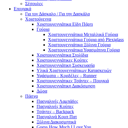
Σέσουλες
Εποχιακά
Για τον Δάσκαλο / Για την Δασκάλα
Χριστούγεννα
Χριστουγεννιάτικα Είδη Πάρτι
Γούρια
Χριστουγεννιάτικα Μεταλλικά Γούρια
Χριστουγεννιάτικα Γούρια από Plexiglass
Χριστουγεννιάτικα Ξύλινα Γούρια
Χριστουγεννιάτικα Υφασμάτινα Γούρια
Χριστουγεννιάτικα Στολίδια
Χριστουγεννιάτικες Κούπες
Χριστουγεννιάτικη Συσκευασία
Υλικά Χριστουγεννιάτικων Κατασκευών
Υφάσματα – Κορδέλες – Runner
Χριστουγεννιάτικες Τσάντες – Πουγκιά
Χριστουγεννιάτικη Διακόσμηση
Δώρα
Πάσχα
Πασχαλινές Λαμπάδες
Πασχαλινές Κούπες
Τσάντες – Backpack
Πασχαλινά Κουπ Πατ
Ξύλινα Διακοσμητικά
Guess How Much I Love You