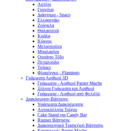
Αστέρι
Γοργόνα
Διάστημα - Space
Ελεφαντάκι
Ζούγκλα
Θαλασσινά
Κοάλα
Κύκνος
Μελισσούλα
Μπαλαρίνα
Ουράνιο Τόξο
Πεταλούδα
Τσίρκο
Φλαμίνγκο - Flamingo
Γράμματα Αριθμοί 3D
Γράμματα - Αριθμοί Papier Mache
Ξύλινα Γράμματα και Αριθμοί
Γράμματα - Αριθμοί από Φελιζόλ
Διακόσμηση Βάπτισης
Υφάσματα Διακόσμησης
Αυτοκόλλητα Τοίχου
Cake Stand για Candy Bar
Runner Βάπτισης
Διακοσμητικά Τραπεζιού Βάπτισης
Κατασκευές Papier Mache