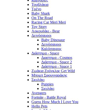
Καρχαρίες
Τουβλάκια
Τρένο
Baby Shark
On The Road
Racing Car Meri Meri
Toy Story
Αρκουδάκι - Bear
Δεινόσαυροι
Baby Dinosaur
Δεινόσαυροι
Καλόσαυρος
Διάστημα - Space
Διαστημα - Cosmos
Διάστημα - Space 2
Διάστημα - Space 1
Ζωάκια Ζούγκλας Get Wild
Μπομπ Σφουγγαράκης
Σκυλάκι
Puppies
Σκυλάκι
Avengers
Fortnite - Battle Royal
Guess How Much I Love You
Hello Pets