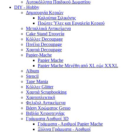
Αυτοκόλλητα Παιδικού Δωματίου
DIY - Hobby
Δημιουργία Κεριών
Καλούπια Σιλικόνης
Πρώτες Ύλες και Εργαλεία Κεριού
Μεταλλικά Αντικείμενα
Cake Stand Στοιχεία
Κόλλες Decoupage
Πινέλα Decoupage
Χαρτιά Decoupage
Papier-Mache
Papier Mache
Papier Mache Μεγέθη από XL εώς XXXL
Album
Stencil
Tape Mania
Κόλλες Glitter
Χαρτιά Scrapbooking
Χαρτοπλεκτική
Φελιζολ Αντικείμενα
Βάση Χρώματος Gesso
Βιβλία Χειροτεχνίας
Γράμματα Αριθμοί 3D
Γράμματα - Αριθμοί Papier Mache
Ξύλινα Γράμματα - Αριθμοί