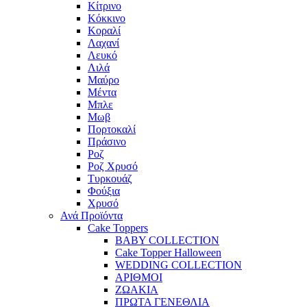
Κίτρινο
Κόκκινο
Κοραλί
Λαχανί
Λευκό
Λιλά
Μαύρο
Μέντα
Μπλε
Μωβ
Πορτοκαλί
Πράσινο
Ροζ
Ροζ Χρυσό
Τυρκουάζ
Φούξια
Χρυσό
Ανά Προϊόντα
Cake Toppers
BABY COLLECTION
Cake Topper Halloween
WEDDING COLLECTION
ΑΡΙΘΜΟΙ
ΖΩΑΚΙΑ
ΠΡΩΤΑ ΓΕΝΕΘΛΙΑ