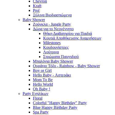
Chevron
Kraft
Ριγέ
Ξύλινα Βιοδιασπώμενα
Baby Shower
Ζούγκλα - Jungle Party
Δώρα για το Νεογέννητο
Θήκη Διαβατηρίου για Παιδιά
Κουτιά Αποθήκευσης Αναμνήσεων
Milestones
Κουδουνίστρες
Λούτρινα
Στρώματα Παιχνιδιού
Μπαλόνια Baby Shower
Ουράνιο Τόξο - Rainbow - Baby Shower
Boy or Girl
Hello Baby - Αστεράκι
Mom To Be
Hello World
Oh Baby !
Party Ενηλίκων
Floral
Colorful "Happy Birthday" Party
Blue Happy Birthday Party
Spa Party