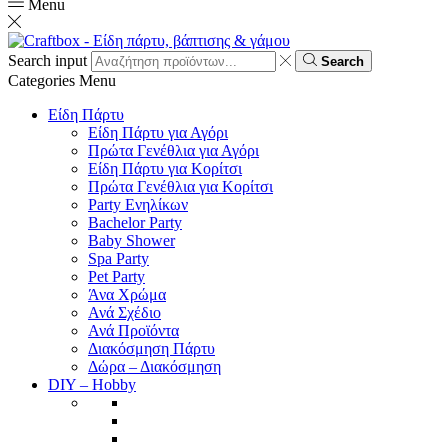
Menu
Search input
Search
Categories
Menu
Είδη Πάρτυ
Είδη Πάρτυ για Αγόρι
Πρώτα Γενέθλια για Αγόρι
Είδη Πάρτυ για Κορίτσι
Πρώτα Γενέθλια για Κορίτσι
Party Ενηλίκων
Bachelor Party
Baby Shower
Spa Party
Pet Party
Άνα Χρώμα
Ανά Σχέδιο
Ανά Προϊόντα
Διακόσμηση Πάρτυ
Δώρα – Διακόσμηση
DIY – Hobby