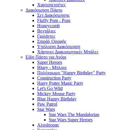
Χαρτοπετσέτες
Διακόσμηση Πάρτυ
Σετ Διακόσμησης
Fluffy Pom - Pom
Honeycomb
Βεντάλιες
Γιρλάντες
Σπιράλ Οροφής
Υπόλοιπη Διακόσμηση
Χάρτινες Διακοσμητικές Μπάλες
Είδη Πάρτυ για Αγόρι
Super Heroes
Bluey - Μπλουι
Πολύχρωμο "Happy Birthday" Party
Construction Party
Harry Potter Magic Party
Let's Go Wild
Mickey Mouse Party
Blue Happy Birthday
Paw Patrol
Star Wars
Star Wars The Mandalorian
Star Wars Super Heroes
Αλιγάτορας