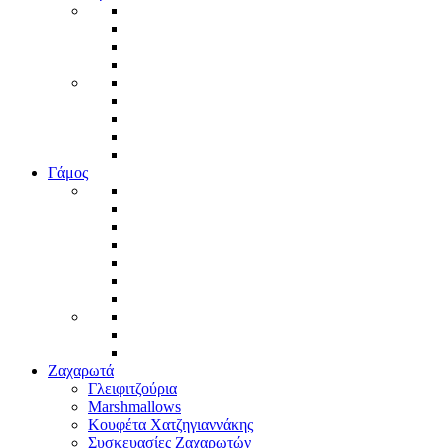
Γάμος
Ζαχαρωτά
Γλειφιτζούρια
Marshmallows
Κουφέτα Χατζηγιαννάκης
Συσκευασίες Ζαχαρωτών