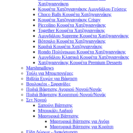
Χατζηγιαννάκηs
Κουφέτα Χατζηγιαννάκης Αμυγδάλου Γεύσεις
Choco Balls Κουφέτα Χατζηγιαννάκης
Κουφέτα Χατζηγιαννάκης Crispy
Piccolino Κουφέτα Χατζηγιαννάκης
Together Κουφέτα Χατζηγιαννάκης
Αμυγδάλου Supreme Κουφέτα Χατζηγιαννάκης
Βότσαλο Κουφέτα Χατζηγιαννάκης
Καρδιά Κουφέτα Χατζηγιαννάκης
Rondo Πολύχρωμο Κουφέτα Χατζηγιαννάκης
Αμυγδάλου Κλασικά Κουφέτα Χατζηγιαννάκης
Χατζηγιαννάκης Κουφέτα Premium Desserts
Marshmallows
Τούλι για Μπομπονιέρες
Βιβλία Ευχών για Βάφτιση
Βουλοκέρι - Σφραγίδες
Ποδιά Βάφτισης Αγοριού Νονού/Νονάς
Ποδιά Βάφτισης Κοριτσιού Νονού/Νονάς
Σετ Νονού
Σαπούνι Βάπτισης
Μπουκάλι Λαδιού
Μαρτυρικά Βάπτισης
Μαρτυρικά Βάπτισης για Αγόρι
Μαρτυρικά Βάπτισης για Κορίτσι
Είδη Δώρων - Διακόσμηση