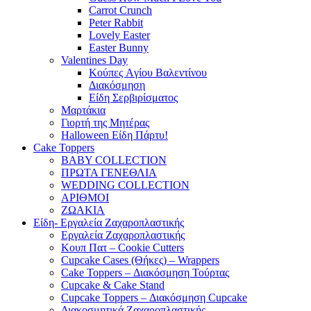
Carrot Crunch
Peter Rabbit
Lovely Easter
Easter Bunny
Valentines Day
Κούπες Aγίου Βαλεντίνου
Διακόσμηση
Είδη Σερβιρίσματος
Μαρτάκια
Γιορτή της Μητέρας
Halloween Είδη Πάρτυ!
Cake Toppers
BABY COLLECTION
ΠΡΩΤΑ ΓΕΝΕΘΛΙΑ
WEDDING COLLECTION
ΑΡΙΘΜΟΙ
ΖΩΑΚΙΑ
Είδη- Εργαλεία Ζαχαροπλαστικής
Εργαλεία Ζαχαροπλαστικής
Κουπ Πατ – Cookie Cutters
Cupcake Cases (Θήκες) – Wrappers
Cake Toppers – Διακόσμηση Τούρτας
Cupcake & Cake Stand
Cupcake Toppers – Διακόσμηση Cupcake
Διακοσμητικά Ζαχαροπλαστικής