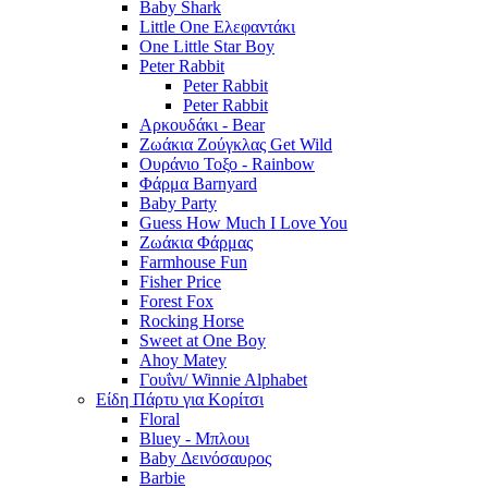
Baby Shark
Little One Ελεφαντάκι
One Little Star Boy
Peter Rabbit
Peter Rabbit
Peter Rabbit
Αρκουδάκι - Bear
Ζωάκια Ζούγκλας Get Wild
Ουράνιο Τοξο - Rainbow
Φάρμα Barnyard
Baby Party
Guess How Much I Love You
Ζωάκια Φάρμας
Farmhouse Fun
Fisher Price
Forest Fox
Rocking Horse
Sweet at One Boy
Ahoy Matey
Γουΐνι/ Winnie Alphabet
Είδη Πάρτυ για Κορίτσι
Floral
Bluey - Μπλουι
Baby Δεινόσαυρος
Barbie