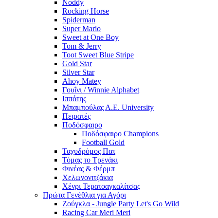
Noddy
Rocking Horse
Spiderman
Super Mario
Sweet at One Boy
Tom & Jerry
Toot Sweet Blue Stripe
Gold Star
Silver Star
Ahoy Matey
Γουΐνι / Winnie Alphabet
Ιππότης
Μπαμπούλας Α.Ε. University
Πειρατές
Ποδόσφαιρο
Ποδόσφαιρο Champions
Football Gold
Ταχυδρόμος Πατ
Τόμας το Τρενάκι
Φινέας & Φέρμπ
Χελωνονιτζάκια
Χένρι Τερατοαγκαλίτσας
Πρώτα Γενέθλια για Αγόρι
Ζούγκλα - Jungle Party Let's Go Wild
Racing Car Meri Meri