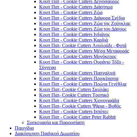
Κουπ Πατ - Cookie Cutters Δεινόσαυρος
Κουπ Πατ - Cookie Cutters Διάστημα
Κουπ Πατ - Cookie Cutters Ζώα
Κουπ Πατ - Cookie Cutters Διάφορα Σχέδια
Κουπ Πατ - Cookie Cutters Ζώα της Ζούγκλας
Κουπ Πατ - Cookie Cutters Ζώα του Δάσους
Κουπ Πατ - Cookie Cutters Ινδιάνος
Κουπ Πατ - Cookie Cutters Καρδιά
Κουπ Πατ- Cookie Cutters Λουλούδι - Φυτά
Κουπ Πατ - Cookie Cutters Μέσα Μεταφοράς
Κουπ Πατ - Cookie Cutters Μονόκερος
Κουπ Πατ - Cookie Cutters Ουράνιο Τόξο -
Σύννεφο
Κουπ Πατ - Cookie Cutters Πασχαλινά
Κουπ Πατ - Cookie Cutters Πριγκίπισσα
Κουπ Πατ - Cookie Cutters Πρώτα Γενέθλια
Κουπ Πατ- Cookie Cutters Σκυλάκι
Κουπ Πατ- Cookie Cutters Τροπικό
Κουπ Πατ - Cookie Cutters Χιονονιφάδα
Κουπ Πατ- Cookie Cutters Ψάρια - Βυθός
Κουπ Πατ - Cookie Cutters Ιππότες
Κουπ Πατ - Cookie Cutter Peter Rabbit
Συσκευασία και Παρουσίαση
Παιχνίδια
Διακόσμηση Παιδικού Δωματίου