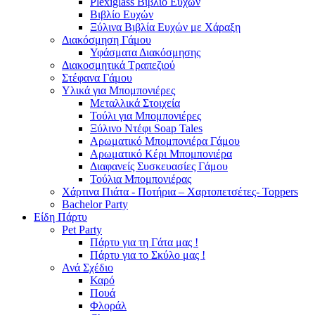
Plexiglass Βιβλίο Ευχών
Βιβλίο Ευχών
Ξύλινα Βιβλία Ευχών με Χάραξη
Διακόσμηση Γάμου
Υφάσματα Διακόσμησης
Διακοσμητικά Τραπεζιού
Στέφανα Γάμου
Υλικά για Μπομπονιέρες
Μεταλλικά Στοιχεία
Τούλι για Μπομπονιέρες
Ξύλινο Ντέφι Soap Tales
Αρωματικό Μπομπονιέρα Γάμου
Αρωματικό Κέρι Μπομπονιέρα
Διαφανείς Συσκευασίες Γάμου
Τούλια Μπομπονιέρας
Χάρτινα Πιάτα - Ποτήρια – Χαρτοπετσέτες- Toppers
Bachelor Party
Είδη Πάρτυ
Pet Party
Πάρτυ για τη Γάτα μας !
Πάρτυ για το Σκύλο μας !
Ανά Σχέδιο
Καρό
Πουά
Φλοράλ