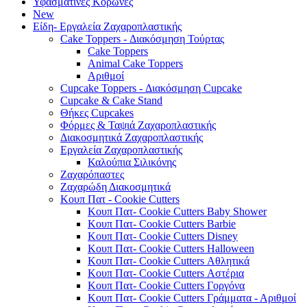
Υφασμάτινες Κορώνες
New
Είδη- Εργαλεία Ζαχαροπλαστικής
Cake Toppers - Διακόσμηση Τούρτας
Cake Toppers
Animal Cake Toppers
Αριθμοί
Cupcake Toppers - Διακόσμηση Cupcake
Cupcake & Cake Stand
Θήκες Cupcakes
Φόρμες & Ταψιά Ζαχαροπλαστικής
Διακοσμητικά Ζαχαροπλαστικής
Εργαλεία Ζαχαροπλαστικής
Καλούπια Σιλικόνης
Ζαχαρόπαστες
Ζαχαρώδη Διακοσμητικά
Κουπ Πατ - Cookie Cutters
Κουπ Πατ- Cookie Cutters Baby Shower
Κουπ Πατ- Cookie Cutters Barbie
Κουπ Πατ- Cookie Cutters Disney
Κουπ Πατ- Cookie Cutters Halloween
Κουπ Πατ- Cookie Cutters Αθλητικά
Κουπ Πατ- Cookie Cutters Αστέρια
Κουπ Πατ- Cookie Cutters Γοργόνα
Κουπ Πατ- Cookie Cutters Γράμματα - Αριθμοί