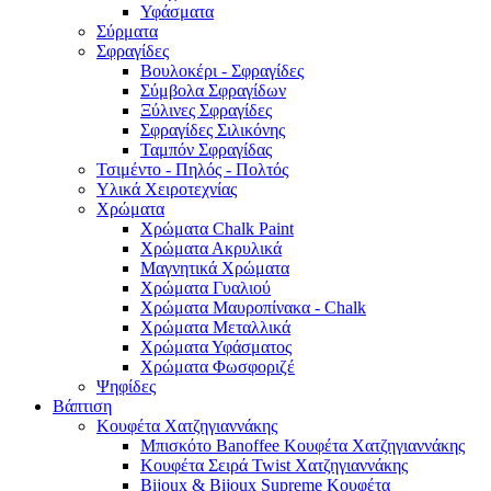
Υφάσματα
Σύρματα
Σφραγίδες
Βουλοκέρι - Σφραγίδες
Σύμβολα Σφραγίδων
Ξύλινες Σφραγίδες
Σφραγίδες Σιλικόνης
Ταμπόν Σφραγίδας
Τσιμέντο - Πηλός - Πολτός
Υλικά Χειροτεχνίας
Χρώματα
Χρώματα Chalk Paint
Χρώματα Ακρυλικά
Μαγνητικά Χρώματα
Χρώματα Γυαλιού
Χρώματα Μαυροπίνακα - Chalk
Χρώματα Μεταλλικά
Χρώματα Υφάσματος
Χρώματα Φωσφοριζέ
Ψηφίδες
Βάπτιση
Κουφέτα Χατζηγιαννάκης
Μπισκότο Banoffee Κουφέτα Χατζηγιαννάκης
Κουφέτα Σειρά Twist Χατζηγιαννάκης
Bijoux & Bijoux Supreme Κουφέτα