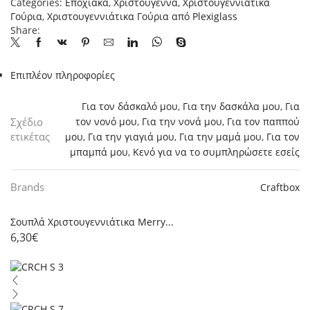
Categories:
Εποχιακά
,
Χριστούγεννα
,
Χριστουγεννιάτικα
Christmas"
Γούρια
,
Χριστουγεννιάτικα Γούρια από Plexiglass
~
Share:
Αλεπού
ποσότητα
Επιπλέον πληροφορίες
Για τον δάσκαλό μου
,
Για την δασκάλα μου
,
Για
Σχέδιο
τον νονό μου
,
Για την νονά μου
,
Για τον παππού
ετικέτας
μου
,
Για την γιαγιά μου
,
Για την μαμά μου
,
Για τον
μπαμπά μου
,
Κενό για να το συμπληρώσετε εσείς
Brands
Craftbox
Σουπλά Χριστουγεννιάτικα Merry...
6,30
€