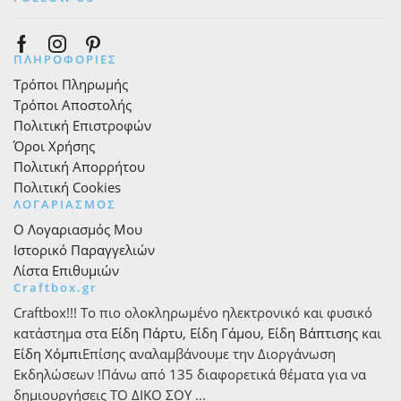
Facebook
Instagram
Pinterest
ΠΛΗΡΟΦΟΡΙΕΣ
Τρόποι Πληρωμής
Τρόποι Αποστολής
Πολιτική Επιστροφών
Όροι Χρήσης
Πολιτική Απορρήτου
Πολιτική Cookies
ΛΟΓΑΡΙΑΣΜΟΣ
Ο Λογαριασμός Μου
Ιστορικό Παραγγελιών
Λίστα Επιθυμιών
Craftbox.gr
Craftbox!!! Το πιο ολοκληρωμένο ηλεκτρονικό και φυσικό
κατάστημα στα
Είδη Πάρτυ
,
Είδη Γάμου
,
Είδη Βάπτισης
και
Είδη Χόμπι
Επίσης αναλαμβάνουμε την Διοργάνωση
Εκδηλώσεων !Πάνω από 135 διαφορετικά θέματα για να
δημιουργήσεις ΤΟ ΔΙΚΟ ΣΟΥ ...