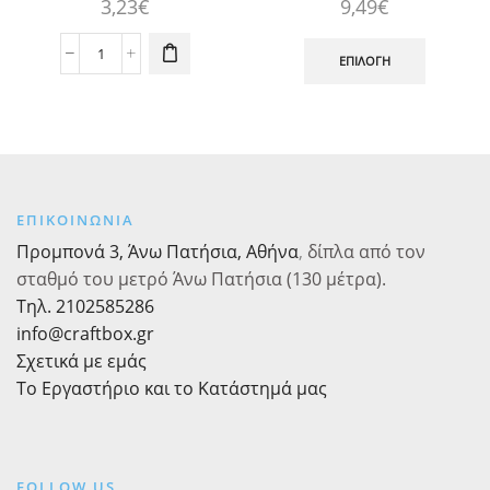
3,23
€
9,49
€
Αυτό
το
Χαρτοπετσέτες
ΕΠΙΛΟΓΉ
προϊόν
φαγητού
έχει
33x33εκ.
πολλαπλ
Perfect
παραλλαγ
Pumpkin
Οι
Halloween
επιλογές
16τεμ.
μπορούν
ΕΠΙΚΟΙΝΩΝΙΑ
ποσότητα
να
Προμπονά 3, Άνω Πατήσια, Αθήνα
,
δίπλα από τον
επιλεγού
σταθμό του μετρό Άνω Πατήσια (130 μέτρα).
στη
Τηλ. 2102585286
σελίδα
του
info@craftbox.gr
προϊόντ
Σχετικά με εμάς
Το Εργαστήριο και το Κατάστημά μας
FOLLOW US