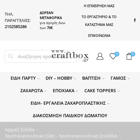
Η ΕΠΙΧΕΙΡΗΣΗ ΜΑΣ
ΔΩΡΕΑΝ
ΤΗΛ.
ΤΟ ΕΡΓΑΣΤΗΡΙΟ & ΤΟ
ΜΕΤΑΦΟΡΙΚΑ
ΠΑΡΑΓΓΕΛΙΕΣ:
για αγορές άνω
ΚΑΤΑΣΤΗΜΑ ΜΑΣ
2102585286
των
70€
ΕΠΙΚΟΙΝΩΝΙΑ
PRODUCTS
0
0
SEARCH
ΕΊΔΗ ΠΆΡΤΥ
DIY – HOBBY
ΒΆΠΤΙΣΗ
ΓΆΜΟΣ
ΖΑΧΑΡΩΤΆ
ΕΠΟΧΙΑΚΆ
CAKE TOPPERS
ΕΊΔΗ- ΕΡΓΑΛΕΊΑ ΖΑΧΑΡΟΠΛΑΣΤΙΚΉΣ
ΔΙΑΚΌΣΜΗΣΗ ΠΑΙΔΙΚΟΎ ΔΩΜΑΤΊΟΥ
Αρχική Σελίδα
Χριστουγεννιάτικα Είδη - Χριστουγεννιάτικα Στολίδια