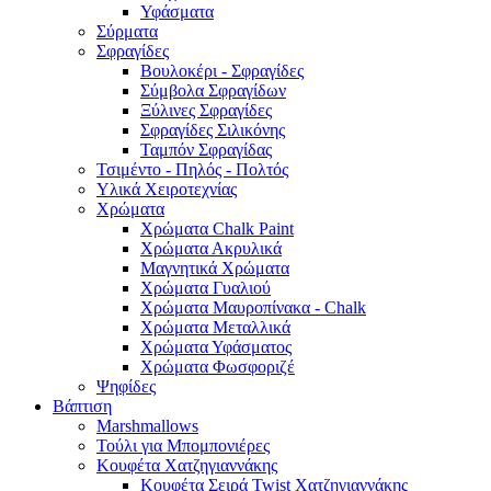
Υφάσματα
Σύρματα
Σφραγίδες
Βουλοκέρι - Σφραγίδες
Σύμβολα Σφραγίδων
Ξύλινες Σφραγίδες
Σφραγίδες Σιλικόνης
Ταμπόν Σφραγίδας
Τσιμέντο - Πηλός - Πολτός
Υλικά Χειροτεχνίας
Χρώματα
Χρώματα Chalk Paint
Χρώματα Ακρυλικά
Μαγνητικά Χρώματα
Χρώματα Γυαλιού
Χρώματα Μαυροπίνακα - Chalk
Χρώματα Μεταλλικά
Χρώματα Υφάσματος
Χρώματα Φωσφοριζέ
Ψηφίδες
Βάπτιση
Marshmallows
Τούλι για Μπομπονιέρες
Κουφέτα Χατζηγιαννάκης
Κουφέτα Σειρά Twist Χατζηγιαννάκης