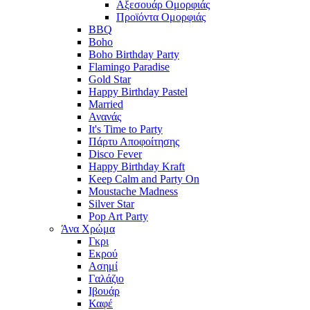
Αξεσουάρ Ομορφιάς
Προϊόντα Ομορφιάς
BBQ
Boho
Boho Birthday Party
Flamingo Paradise
Gold Star
Happy Birthday Pastel
Married
Ανανάς
It's Time to Party
Πάρτυ Αποφοίτησης
Disco Fever
Happy Birthday Kraft
Keep Calm and Party On
Moustache Madness
Silver Star
Pop Art Party
Άνα Χρώμα
Γκρι
Εκρού
Ασημί
Γαλάζιο
Ιβουάρ
Καφέ