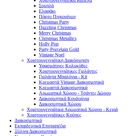
Χριστουγεννιάτικα Καπέλα
Σουπλά
Ελαφάκι
Πάρτυ Πιγκουίνων
Christmas Party
Dazzling Christmas
Merry Christmas
Christmas Metallics
Holly Pop
Party Porcelain Gold
Vintage Noel
Χριστουγεννιάτικη Διακόσμηση
Υφασμάτινες Κολοκύθες
Χριστουγεννιάτικες Γιρλάντες
Γιρλάντα Μπαλόνια - Kit
Κρεμαστά Vintage Διακοσμητικά
Κρεμαστά Διακοσμητικά
Αρωματικά Χώρου - Τσάντες Δώρου
Διακοσμητικά Κουδούνια
Διακοσμητικά Χώρου
Χριστουγεννιάτικα Αρωματικά Χώρου - Κεριά
Χριστουγεννιάτικες Κούπες
Διακοσμητικά
Εκπαιδευτικά Επιτραπέζια
Ξύλινα Διακοσμητικά