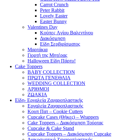
Carrot Crunch
Peter Rabbit
Lovely Easter
Easter Bunny
Valentines Day
Κούπες Aγίου Βαλεντίνου
Διακόσμηση
Είδη Σερβιρίσματος
Μαρτάκια
Γιορτή της Μητέρας
Halloween Είδη Πάρτυ!
Cake Toppers
BABY COLLECTION
ΠΡΩΤΑ ΓΕΝΕΘΛΙΑ
WEDDING COLLECTION
ΑΡΙΘΜΟΙ
ΖΩΑΚΙΑ
Είδη- Εργαλεία Ζαχαροπλαστικής
Εργαλεία Ζαχαροπλαστικής
Κουπ Πατ – Cookie Cutters
Cupcake Cases (Θήκες) – Wrappers
Cake Toppers – Διακόσμηση Τούρτας
Cupcake & Cake Stand
Cupcake Toppers – Διακόσμηση Cupcake
Διακοσμητικά Ζαχαροπλαστικής