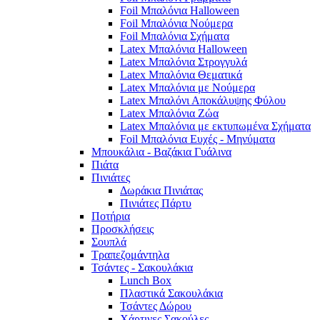
Foil Μπαλόνια Halloween
Foil Μπαλόνια Νούμερα
Foil Μπαλόνια Σχήματα
Latex Μπαλόνια Halloween
Latex Μπαλόνια Στρογγυλά
Latex Μπαλόνια Θεματικά
Latex Μπαλόνια με Νούμερα
Latex Μπαλόνι Αποκάλυψης Φύλου
Latex Μπαλόνια Ζώα
Latex Μπαλόνια με εκτυπωμένα Σχήματα
Foil Μπαλόνια Ευχές - Μηνύματα
Μπουκάλια - Βαζάκια Γυάλινα
Πιάτα
Πινιάτες
Δωράκια Πινιάτας
Πινιάτες Πάρτυ
Ποτήρια
Προσκλήσεις
Σουπλά
Τραπεζομάντηλα
Τσάντες - Σακουλάκια
Lunch Box
Πλαστικά Σακουλάκια
Τσάντες Δώρου
Χάρτινες Σακούλες