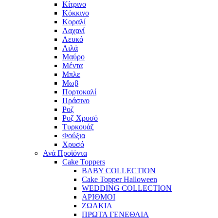
Κίτρινο
Κόκκινο
Κοραλί
Λαχανί
Λευκό
Λιλά
Μαύρο
Μέντα
Μπλε
Μωβ
Πορτοκαλί
Πράσινο
Ροζ
Ροζ Χρυσό
Τυρκουάζ
Φούξια
Χρυσό
Ανά Προϊόντα
Cake Toppers
BABY COLLECTION
Cake Topper Halloween
WEDDING COLLECTION
ΑΡΙΘΜΟΙ
ΖΩΑΚΙΑ
ΠΡΩΤΑ ΓΕΝΕΘΛΙΑ