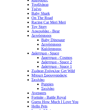
Καρχαρίες
Τουβλάκια
Τρένο
Baby Shark
On The Road
Racing Car Meri Meri
Toy Story
Αρκουδάκι - Bear
Δεινόσαυροι
Baby Dinosaur
Δεινόσαυροι
Καλόσαυρος
Διάστημα - Space
Διαστημα - Cosmos
Διάστημα - Space 2
Διάστημα - Space 1
Ζωάκια Ζούγκλας Get Wild
Μπομπ Σφουγγαράκης
Σκυλάκι
Puppies
Σκυλάκι
Avengers
Fortnite - Battle Royal
Guess How Much I Love You
Hello Pets