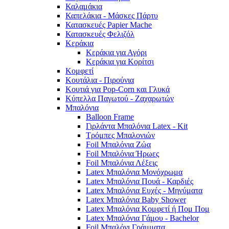
Καλαμάκια
Καπελάκια - Μάσκες Πάρτυ
Κατασκευές Papier Mache
Κατασκευές Φελιζόλ
Κεράκια
Κεράκια για Αγόρι
Κεράκια για Κορίτσι
Κομφετί
Κουτάλια - Πιρούνια
Κουτιά για Pop-Corn και Γλυκά
Κύπελλα Παγωτού - Ζαχαρωτών
Μπαλόνια
Balloon Frame
Γιρλάντα Μπαλόνια Latex - Kit
Τρόμπες Μπαλονιών
Foil Μπαλόνια Ζώα
Foil Μπαλόνια Ήρωες
Foil Μπαλόνια Λέξεις
Latex Μπαλόνια Μονόχρωμα
Latex Μπαλόνια Πουά - Καρδιές
Latex Μπαλόνια Ευχές - Μηνύματα
Latex Μπαλόνια Baby Shower
Latex Μπαλόνια Κομφετί ή Πομ Πομ
Latex Μπαλόνια Γάμου - Bachelor
Foil Μπαλόνι Γράμματα