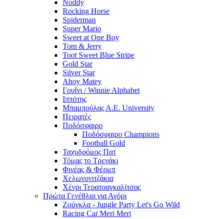
Noddy
Rocking Horse
Spiderman
Super Mario
Sweet at One Boy
Tom & Jerry
Toot Sweet Blue Stripe
Gold Star
Silver Star
Ahoy Matey
Γουΐνι / Winnie Alphabet
Ιππότης
Μπαμπούλας Α.Ε. University
Πειρατές
Ποδόσφαιρο
Ποδόσφαιρο Champions
Football Gold
Ταχυδρόμος Πατ
Τόμας το Τρενάκι
Φινέας & Φέρμπ
Χελωνονιτζάκια
Χένρι Τερατοαγκαλίτσας
Πρώτα Γενέθλια για Αγόρι
Ζούγκλα - Jungle Party Let's Go Wild
Racing Car Meri Meri