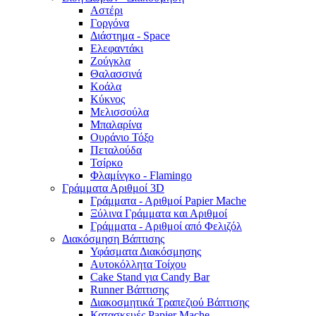
Αστέρι
Γοργόνα
Διάστημα - Space
Ελεφαντάκι
Ζούγκλα
Θαλασσινά
Κοάλα
Κύκνος
Μελισσούλα
Μπαλαρίνα
Ουράνιο Τόξο
Πεταλούδα
Τσίρκο
Φλαμίνγκο - Flamingo
Γράμματα Αριθμοί 3D
Γράμματα - Αριθμοί Papier Mache
Ξύλινα Γράμματα και Αριθμοί
Γράμματα - Αριθμοί από Φελιζόλ
Διακόσμηση Βάπτισης
Υφάσματα Διακόσμησης
Αυτοκόλλητα Τοίχου
Cake Stand για Candy Bar
Runner Βάπτισης
Διακοσμητικά Τραπεζιού Βάπτισης
Κατασκευές Papier Mache