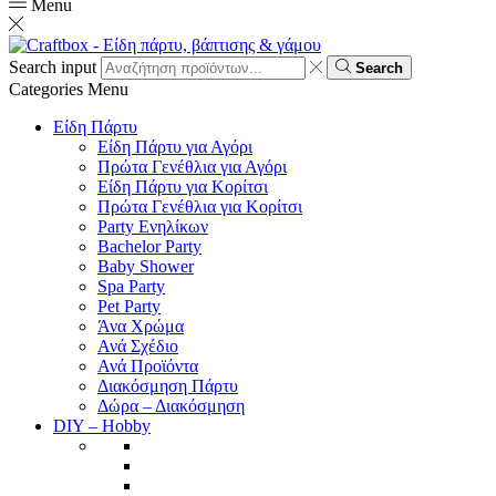
Menu
Search input
Search
Categories
Menu
Είδη Πάρτυ
Είδη Πάρτυ για Αγόρι
Πρώτα Γενέθλια για Αγόρι
Είδη Πάρτυ για Κορίτσι
Πρώτα Γενέθλια για Κορίτσι
Party Ενηλίκων
Bachelor Party
Baby Shower
Spa Party
Pet Party
Άνα Χρώμα
Ανά Σχέδιο
Ανά Προϊόντα
Διακόσμηση Πάρτυ
Δώρα – Διακόσμηση
DIY – Hobby