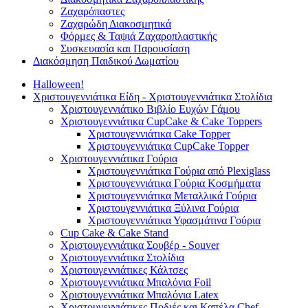
Ζαχαρόπαστες
Ζαχαρώδη Διακοσμητικά
Φόρμες & Ταψιά Ζαχαροπλαστικής
Συσκευασία και Παρουσίαση
Διακόσμηση Παιδικού Δωματίου
Halloween!
Χριστουγεννιάτικα Είδη - Χριστουγεννιάτικα Στολίδια
Χριστουγεννιάτικο Βιβλίο Ευχών Γάμου
Χριστουγεννιάτικα CupCake & Cake Toppers
Χριστουγεννιάτικα Cake Topper
Χριστουγεννιάτικα CupCake Topper
Χριστουγεννιάτικα Γούρια
Χριστουγεννιάτικα Γούρια από Plexiglass
Χριστουγεννιάτικα Γούρια Κοσμήματα
Χριστουγεννιάτικα Μεταλλικά Γούρια
Χριστουγεννιάτικα Ξύλινα Γούρια
Χριστουγεννιάτικα Υφασμάτινα Γούρια
Cup Cake & Cake Stand
Χριστουγεννιάτικα Σουβέρ - Souver
Χριστουγεννιάτικα Στολίδια
Χριστουγεννιάτικες Κάλτσες
Χριστουγεννιάτικα Μπαλόνια Foil
Χριστουγεννιάτικα Μπαλόνια Latex
Χριστουγεννιάτικες Ποδιές και Καπέλα Chef