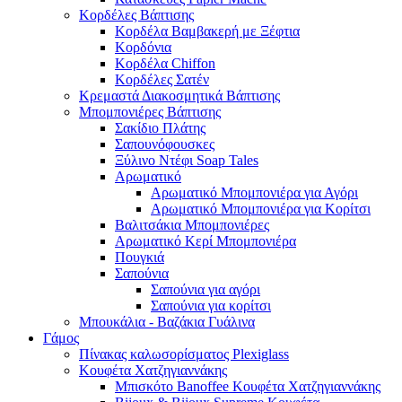
Κορδέλες Βάπτισης
Κορδέλα Βαμβακερή με Ξέφτια
Κορδόνια
Κορδέλα Chiffon
Κορδέλες Σατέν
Κρεμαστά Διακοσμητικά Βάπτισης
Μπομπονιέρες Βάπτισης
Σακίδιο Πλάτης
Σαπουνόφουσκες
Ξύλινο Ντέφι Soap Tales
Αρωματικό
Αρωματικό Μπομπονιέρα για Αγόρι
Αρωματικό Μπομπονιέρα για Κορίτσι
Βαλιτσάκια Μπομπονιέρες
Αρωματικό Κερί Μπομπονιέρα
Πουγκιά
Σαπούνια
Σαπούνια για αγόρι
Σαπούνια για κορίτσι
Μπουκάλια - Βαζάκια Γυάλινα
Γάμος
Πίνακας καλωσορίσματος Plexiglass
Κουφέτα Χατζηγιαννάκης
Μπισκότο Banoffee Κουφέτα Χατζηγιαννάκης