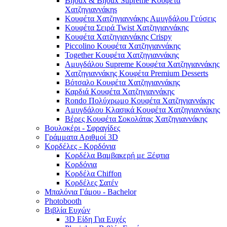
Bijoux & Bijoux Supreme Κουφέτα
Χατζηγιαννάκηs
Κουφέτα Χατζηγιαννάκης Αμυγδάλου Γεύσεις
Κουφέτα Σειρά Twist Χατζηγιαννάκης
Κουφέτα Χατζηγιαννάκης Crispy
Piccolino Κουφέτα Χατζηγιαννάκης
Together Κουφέτα Χατζηγιαννάκης
Αμυγδάλου Supreme Κουφέτα Χατζηγιαννάκης
Χατζηγιαννάκης Κουφέτα Premium Desserts
Βότσαλο Κουφέτα Χατζηγιαννάκης
Καρδιά Κουφέτα Χατζηγιαννάκης
Rondo Πολύχρωμο Κουφέτα Χατζηγιαννάκης
Αμυγδάλου Κλασικά Κουφέτα Χατζηγιαννάκης
Βέρες Κουφέτα Σοκολάτας Χατζηγιαννάκης
Βουλοκέρι - Σφραγίδες
Γράμματα Αριθμοί 3D
Κορδέλες - Κορδόνια
Κορδέλα Βαμβακερή με Ξέφτια
Κορδόνια
Κορδέλα Chiffon
Κορδέλες Σατέν
Μπαλόνια Γάμου - Bachelor
Photobooth
Βιβλία Ευχών
3D Είδη Για Ευχές