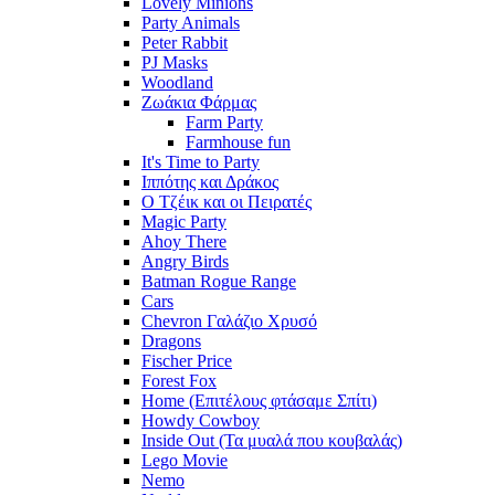
Lovely Minions
Party Animals
Peter Rabbit
PJ Masks
Woodland
Ζωάκια Φάρμας
Farm Party
Farmhouse fun
It's Time to Party
Ιππότης και Δράκος
Ο Τζέικ και οι Πειρατές
Magic Party
Ahoy There
Angry Birds
Batman Rogue Range
Cars
Chevron Γαλάζιο Χρυσό
Dragons
Fischer Price
Forest Fox
Home (Επιτέλους φτάσαμε Σπίτι)
Howdy Cowboy
Inside Out (Τα μυαλά που κουβαλάς)
Lego Movie
Nemo