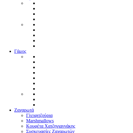
Γάμος
Ζαχαρωτά
Γλειφιτζούρια
Marshmallows
Κουφέτα Χατζηγιαννάκης
Συσκευασίες Ζαχαρωτών