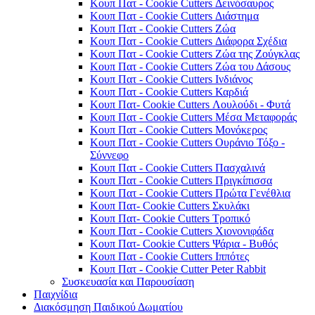
Κουπ Πατ - Cookie Cutters Δεινόσαυρος
Κουπ Πατ - Cookie Cutters Διάστημα
Κουπ Πατ - Cookie Cutters Ζώα
Κουπ Πατ - Cookie Cutters Διάφορα Σχέδια
Κουπ Πατ - Cookie Cutters Ζώα της Ζούγκλας
Κουπ Πατ - Cookie Cutters Ζώα του Δάσους
Κουπ Πατ - Cookie Cutters Ινδιάνος
Κουπ Πατ - Cookie Cutters Καρδιά
Κουπ Πατ- Cookie Cutters Λουλούδι - Φυτά
Κουπ Πατ - Cookie Cutters Μέσα Μεταφοράς
Κουπ Πατ - Cookie Cutters Μονόκερος
Κουπ Πατ - Cookie Cutters Ουράνιο Τόξο -
Σύννεφο
Κουπ Πατ - Cookie Cutters Πασχαλινά
Κουπ Πατ - Cookie Cutters Πριγκίπισσα
Κουπ Πατ - Cookie Cutters Πρώτα Γενέθλια
Κουπ Πατ- Cookie Cutters Σκυλάκι
Κουπ Πατ- Cookie Cutters Τροπικό
Κουπ Πατ - Cookie Cutters Χιονονιφάδα
Κουπ Πατ- Cookie Cutters Ψάρια - Βυθός
Κουπ Πατ - Cookie Cutters Ιππότες
Κουπ Πατ - Cookie Cutter Peter Rabbit
Συσκευασία και Παρουσίαση
Παιχνίδια
Διακόσμηση Παιδικού Δωματίου