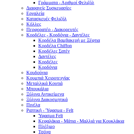
Γράμματα - Αριθμοί Φελιζόλ
Διαφανείς Συσκευασίες
Εργαλεία
Κατασκευές Φελιζόλ
Κόλλες
Περφορατέρ - Διακορευτές
Κορδέλες - Κορδόνια - Δαντέλες
Κορδέλα Βαμβακερή με Ξέφτια
Κορδέλα Chiffon
Κορδέλες Σατέν
Δαντέλες
Κορδέλες
Κορδόνια
Κουδούνια
Κουμπιά Χειροτεχνίας
Μεταλλικά Κουτιά
Μπουκάλια
Ξύλινα Αντικείμενα
Ξύλινα Διακοσμητικά
Πινέλα
Ραπτική - 'Υφασμα - Felt
Ύφασμα Felt
Κεφαλάκια - Μάτια - Μαλλιά για Κουκλάκια
Πλέξιμο
Τσόχα