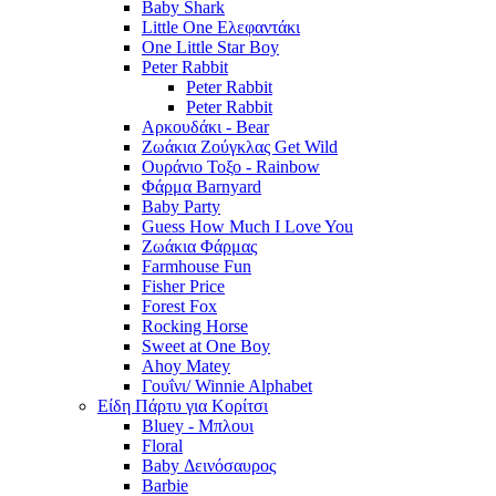
Baby Shark
Little One Ελεφαντάκι
One Little Star Boy
Peter Rabbit
Peter Rabbit
Peter Rabbit
Αρκουδάκι - Bear
Ζωάκια Ζούγκλας Get Wild
Ουράνιο Τοξο - Rainbow
Φάρμα Barnyard
Baby Party
Guess How Much I Love You
Ζωάκια Φάρμας
Farmhouse Fun
Fisher Price
Forest Fox
Rocking Horse
Sweet at One Boy
Ahoy Matey
Γουΐνι/ Winnie Alphabet
Είδη Πάρτυ για Κορίτσι
Bluey - Μπλουι
Floral
Baby Δεινόσαυρος
Barbie