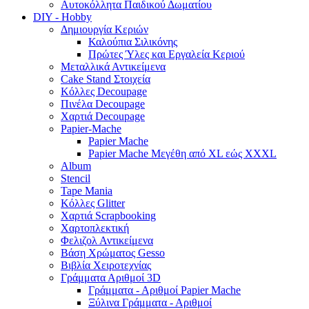
Αυτοκόλλητα Παιδικού Δωματίου
DIY - Hobby
Δημιουργία Κεριών
Καλούπια Σιλικόνης
Πρώτες Ύλες και Εργαλεία Κεριού
Μεταλλικά Αντικείμενα
Cake Stand Στοιχεία
Κόλλες Decoupage
Πινέλα Decoupage
Χαρτιά Decoupage
Papier-Mache
Papier Mache
Papier Mache Μεγέθη από XL εώς XXXL
Album
Stencil
Tape Mania
Κόλλες Glitter
Χαρτιά Scrapbooking
Χαρτοπλεκτική
Φελιζολ Αντικείμενα
Βάση Χρώματος Gesso
Βιβλία Χειροτεχνίας
Γράμματα Αριθμοί 3D
Γράμματα - Αριθμοί Papier Mache
Ξύλινα Γράμματα - Αριθμοί