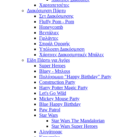
Χαρτοπετσέτες
Διακόσμηση Πάρτυ
Σετ Διακόσμησης
Fluffy Pom - Pom
Honeycomb
Βεντάλιες
Γιρλάντες
Σπιράλ Οροφής
Υπόλοιπη Διακόσμηση
Χάρτινες Διακοσμητικές Μπάλες
Είδη Πάρτυ για Αγόρι
Super Heroes
Bluey - Μπλουι
Πολύχρωμο "Happy Birthday" Party
Construction Party
Harry Potter Magic Party
Let's Go Wild
Mickey Mouse Party
Blue Happy Birthday
Paw Patrol
Star Wars
Star Wars The Mandalorian
Star Wars Super Heroes
Αλιγάτορας