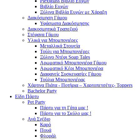
Plexiglass Βιβλίο Ευχών
Βιβλίο Ευχών
Ξύλινα Βιβλία Ευχών με Χάραξη
Διακόσμηση Γάμου
Υφάσματα Διακόσμησης
Διακοσμητικά Τραπεζιού
Στέφανα Γάμου
Υλικά για Μπομπονιέρες
Μεταλλικά Στοιχεία
Τούλι για Μπομπονιέρες
Ξύλινο Ντέφι Soap Tales
Αρωματικό Μπομπονιέρα Γάμου
Αρωματικό Κέρι Μπομπονιέρα
Διαφανείς Συσκευασίες Γάμου
Τούλια Μπομπονιέρας
Χάρτινα Πιάτα - Ποτήρια – Χαρτοπετσέτες- Toppers
Bachelor Party
Είδη Πάρτυ
Pet Party
Πάρτυ για τη Γάτα μας !
Πάρτυ για το Σκύλο μας !
Ανά Σχέδιο
Καρό
Πουά
Φλοράλ