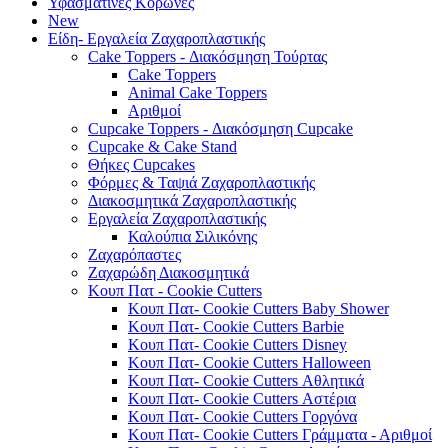
Υφασμάτινες Κορώνες
New
Είδη- Εργαλεία Ζαχαροπλαστικής
Cake Toppers - Διακόσμηση Τούρτας
Cake Toppers
Animal Cake Toppers
Αριθμοί
Cupcake Toppers - Διακόσμηση Cupcake
Cupcake & Cake Stand
Θήκες Cupcakes
Φόρμες & Ταψιά Ζαχαροπλαστικής
Διακοσμητικά Ζαχαροπλαστικής
Εργαλεία Ζαχαροπλαστικής
Καλούπια Σιλικόνης
Ζαχαρόπαστες
Ζαχαρώδη Διακοσμητικά
Κουπ Πατ - Cookie Cutters
Κουπ Πατ- Cookie Cutters Baby Shower
Κουπ Πατ- Cookie Cutters Barbie
Κουπ Πατ- Cookie Cutters Disney
Κουπ Πατ- Cookie Cutters Halloween
Κουπ Πατ- Cookie Cutters Αθλητικά
Κουπ Πατ- Cookie Cutters Αστέρια
Κουπ Πατ- Cookie Cutters Γοργόνα
Κουπ Πατ- Cookie Cutters Γράμματα - Αριθμοί