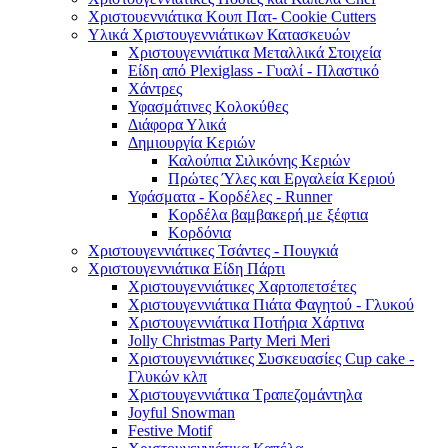
Χριστουεννιάτικα Κουπ Πατ- Cookie Cutters
Υλικά Χριστουγεννιάτικων Κατασκευών
Χριστουγεννιάτικα Μεταλλικά Στοιχεία
Είδη από Plexiglass - Γυαλί - Πλαστικό
Χάντρες
Υφασμάτινες Κολοκύθες
Διάφορα Υλικά
Δημιουργία Κεριών
Καλούπια Σιλικόνης Κεριών
Πρώτες Ύλες και Εργαλεία Κεριού
Υφάσματα - Κορδέλες - Runner
Κορδέλα βαμβακερή με ξέφτια
Κορδόνια
Χριστουγεννιάτικες Τσάντες - Πουγκιά
Χριστουγεννιάτικα Είδη Πάρτι
Χριστουγεννιάτικες Χαρτοπετσέτες
Χριστουγεννιάτικα Πιάτα Φαγητού - Γλυκού
Χριστουγεννιάτικα Ποτήρια Χάρτινα
Jolly Christmas Party Meri Meri
Χριστουγεννιάτικες Συσκευασίες Cup cake -
Γλυκών κλπ
Χριστουγεννιάτικα Τραπεζομάντηλα
Joyful Snowman
Festive Motif