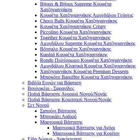
Bijoux & Bijoux Supreme Κουφέτα
Χατζηγιαννάκηs
Κουφέτα Χατζηγιαννάκης Αμυγδάλου Γεύσεις
Choco Balls Κουφέτα Χατζηγιαννάκης
Κουφέτα Χατζηγιαννάκης Crispy
Piccolino Κουφέτα Χατζηγιαννάκης
Together Κουφέτα Χατζηγιαννάκης
Αμυγδάλου Supreme Κουφέτα Χατζηγιαννάκης
Βότσαλο Κουφέτα Χατζηγιαννάκης
Καρδιά Κουφέτα Χατζηγιαννάκης
Rondo Πολύχρωμο Κουφέτα Χατζηγιαννάκης
Αμυγδάλου Κλασικά Κουφέτα Χατζηγιαννάκης
Χατζηγιαννάκης Κουφέτα Premium Desserts
Μπισκότο Banoffee Κουφέτα Χατζηγιαννάκης
Βιβλία Ευχών για Βάφτιση
Βουλοκέρι - Σφραγίδες
Ποδιά Βάφτισης Αγοριού Νονού/Νονάς
Ποδιά Βάφτισης Κοριτσιού Νονού/Νονάς
Σετ Νονού
Σαπούνι Βάπτισης
Μπουκάλι Λαδιού
Μαρτυρικά Βάπτισης
Μαρτυρικά Βάπτισης για Αγόρι
Μαρτυρικά Βάπτισης για Κορίτσι
Είδη Δώρων - Διακόσμηση