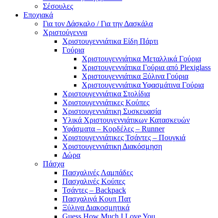
Σέσουλες
Εποχιακά
Για τον Δάσκαλο / Για την Δασκάλα
Χριστούγεννα
Χριστουγεννιάτικα Είδη Πάρτι
Γούρια
Χριστουγεννιάτικα Μεταλλικά Γούρια
Χριστουγεννιάτικα Γούρια από Plexiglass
Χριστουγεννιάτικα Ξύλινα Γούρια
Χριστουγεννιάτικα Υφασμάτινα Γούρια
Χριστουγεννιάτικα Στολίδια
Χριστουγεννιάτικες Κούπες
Χριστουγεννιάτικη Συσκευασία
Υλικά Χριστουγεννιάτικων Κατασκευών
Υφάσματα – Κορδέλες – Runner
Χριστουγεννιάτικες Τσάντες – Πουγκιά
Χριστουγεννιάτικη Διακόσμηση
Δώρα
Πάσχα
Πασχαλινές Λαμπάδες
Πασχαλινές Κούπες
Τσάντες – Backpack
Πασχαλινά Κουπ Πατ
Ξύλινα Διακοσμητικά
Guess How Much I Love You