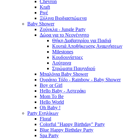
Chevron
Kraft
Ριγέ
Ξύλινα Βιοδιασπώμενα
Baby Shower
Ζούγκλα - Jungle Party
Δώρα για το Νεογέννητο
Θήκη Διαβατηρίου για Παιδιά
Κουτιά Αποθήκευσης Αναμνήσεων
Milestones
Κουδουνίστρες
Λούτρινα
Στρώματα Παιχνιδιού
Μπαλόνια Baby Shower
Ουράνιο Τόξο - Rainbow - Baby Shower
Boy or Girl
Hello Baby - Αστεράκι
Mom To Be
Hello World
Oh Baby !
Party Ενηλίκων
Floral
Colorful "Happy Birthday" Party
Blue Happy Birthday Party
Spa Party