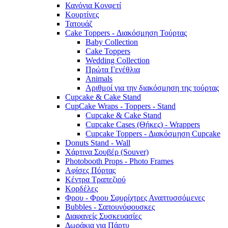
Κανόνια Κονφετί
Κουρτίνες
Τατουάζ
Cake Toppers - Διακόσμηση Τούρτας
Baby Collection
Cake Toppers
Wedding Collection
Πρώτα Γενέθλια
Animals
Αριθμοί για την διακόσμηση της τούρτας
Cupcake & Cake Stand
CupCake Wraps - Toppers - Stand
Cupcake & Cake Stand
Cupcake Cases (Θήκες) - Wrappers
Cupcake Toppers - Διακόσμηση Cupcake
Donuts Stand - Wall
Χάρτινα Σουβέρ (Souver)
Photobooth Props - Photo Frames
Αφίσες Πόρτας
Κέντρα Τραπεζιού
Κορδέλες
Φρου - Φρου Σφυρίχτρες Αναπτυσσόμενες
Bubbles - Σαπουνόφουσκες
Διαφανείς Συσκευασίες
Δωράκια για Πάρτυ