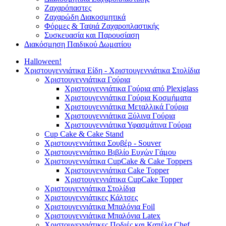
Ζαχαρόπαστες
Ζαχαρώδη Διακοσμητικά
Φόρμες & Ταψιά Ζαχαροπλαστικής
Συσκευασία και Παρουσίαση
Διακόσμηση Παιδικού Δωματίου
Halloween!
Χριστουγεννιάτικα Είδη - Χριστουγεννιάτικα Στολίδια
Χριστουγεννιάτικα Γούρια
Χριστουγεννιάτικα Γούρια από Plexiglass
Χριστουγεννιάτικα Γούρια Κοσμήματα
Χριστουγεννιάτικα Μεταλλικά Γούρια
Χριστουγεννιάτικα Ξύλινα Γούρια
Χριστουγεννιάτικα Υφασμάτινα Γούρια
Cup Cake & Cake Stand
Χριστουγεννιάτικα Σουβέρ - Souver
Χριστουγεννιάτικο Βιβλίο Ευχών Γάμου
Χριστουγεννιάτικα CupCake & Cake Toppers
Χριστουγεννιάτικα Cake Topper
Χριστουγεννιάτικα CupCake Topper
Χριστουγεννιάτικα Στολίδια
Χριστουγεννιάτικες Κάλτσες
Χριστουγεννιάτικα Μπαλόνια Foil
Χριστουγεννιάτικα Μπαλόνια Latex
Χριστουγεννιάτικες Ποδιές και Καπέλα Chef