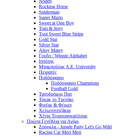
Noddy
Rocking Horse
Spiderman
Super Mario
Sweet at One Boy
Tom & Jerry
Toot Sweet Blue Stripe
Gold Star
Silver Star
Ahoy Matey
Γουΐνι / Winnie Alphabet
Ιππότης
Μπαμπούλας Α.Ε. University
Πειρατές
Ποδόσφαιρο
Ποδόσφαιρο Champions
Football Gold
Ταχυδρόμος Πατ
Τόμας το Τρενάκι
Φινέας & Φέρμπ
Χελωνονιτζάκια
Χένρι Τερατοαγκαλίτσας
Πρώτα Γενέθλια για Αγόρι
Ζούγκλα - Jungle Party Let's Go Wild
Racing Car Meri Meri