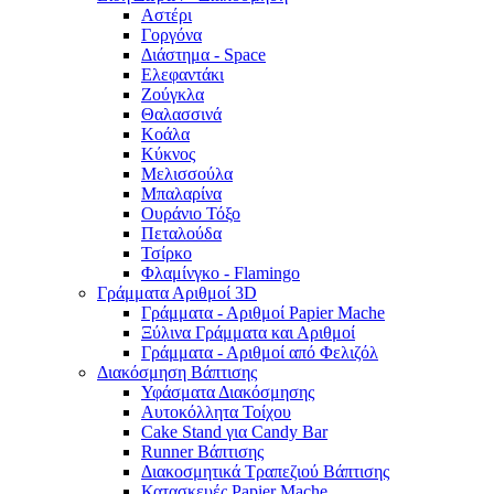
Αστέρι
Γοργόνα
Διάστημα - Space
Ελεφαντάκι
Ζούγκλα
Θαλασσινά
Κοάλα
Κύκνος
Μελισσούλα
Μπαλαρίνα
Ουράνιο Τόξο
Πεταλούδα
Τσίρκο
Φλαμίνγκο - Flamingo
Γράμματα Αριθμοί 3D
Γράμματα - Αριθμοί Papier Mache
Ξύλινα Γράμματα και Αριθμοί
Γράμματα - Αριθμοί από Φελιζόλ
Διακόσμηση Βάπτισης
Υφάσματα Διακόσμησης
Αυτοκόλλητα Τοίχου
Cake Stand για Candy Bar
Runner Βάπτισης
Διακοσμητικά Τραπεζιού Βάπτισης
Κατασκευές Papier Mache