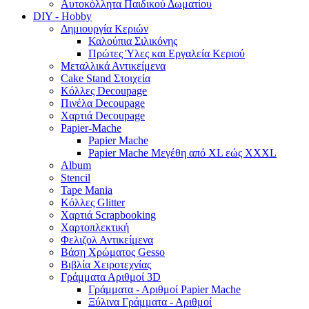
Αυτοκόλλητα Παιδικού Δωματίου
DIY - Hobby
Δημιουργία Κεριών
Καλούπια Σιλικόνης
Πρώτες Ύλες και Εργαλεία Κεριού
Μεταλλικά Αντικείμενα
Cake Stand Στοιχεία
Κόλλες Decoupage
Πινέλα Decoupage
Χαρτιά Decoupage
Papier-Mache
Papier Mache
Papier Mache Μεγέθη από XL εώς XXXL
Album
Stencil
Tape Mania
Κόλλες Glitter
Χαρτιά Scrapbooking
Χαρτοπλεκτική
Φελιζολ Αντικείμενα
Βάση Χρώματος Gesso
Βιβλία Χειροτεχνίας
Γράμματα Αριθμοί 3D
Γράμματα - Αριθμοί Papier Mache
Ξύλινα Γράμματα - Αριθμοί