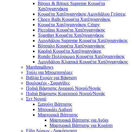
Bijoux & Bijoux Supreme Κουφέτα
Χατζηγιαννάκηs
Κουφέτα Χατζηγιαννάκης Αμυγδάλου Γεύσεις
Choco Balls Κουφέτα Χατζηγιαννάκης
Κουφέτα Χατζηγιαννάκης Crispy
Piccolino Κουφέτα Χατζηγιαννάκης
Together Κουφέτα Χατζηγιαννάκης
Αμυγδάλου Supreme Κουφέτα Χατζηγιαννάκης
Βότσαλο Κουφέτα Χατζηγιαννάκης
Καρδιά Κουφέτα Χατζηγιαννάκης
Rondo Πολύχρωμο Κουφέτα Χατζηγιαννάκης
Αμυγδάλου Κλασικά Κουφέτα Χατζηγιαννάκης
Marshmallows
Τούλι για Μπομπονιέρες
Βιβλία Ευχών για Βάφτιση
Βουλοκέρι - Σφραγίδες
Ποδιά Βάφτισης Αγοριού Νονού/Νονάς
Ποδιά Βάφτισης Κοριτσιού Νονού/Νονάς
Σετ Νονού
Σαπούνι Βάπτισης
Μπουκάλι Λαδιού
Μαρτυρικά Βάπτισης
Μαρτυρικά Βάπτισης για Αγόρι
Μαρτυρικά Βάπτισης για Κορίτσι
Είδη Δώρων - Διακόσμηση