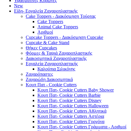
Υφασμάτινες Κορώνες
New
Είδη- Εργαλεία Ζαχαροπλαστικής
Cake Toppers - Διακόσμηση Τούρτας
Cake Toppers
Animal Cake Toppers
Αριθμοί
Cupcake Toppers - Διακόσμηση Cupcake
Cupcake & Cake Stand
Θήκες Cupcakes
Φόρμες & Ταψιά Ζαχαροπλαστικής
Διακοσμητικά Ζαχαροπλαστικής
Εργαλεία Ζαχαροπλαστικής
Καλούπια Σιλικόνης
Ζαχαρόπαστες
Ζαχαρώδη Διακοσμητικά
Κουπ Πατ - Cookie Cutters
Κουπ Πατ- Cookie Cutters Baby Shower
Κουπ Πατ- Cookie Cutters Barbie
Κουπ Πατ- Cookie Cutters Disney
Κουπ Πατ- Cookie Cutters Halloween
Κουπ Πατ- Cookie Cutters Αθλητικά
Κουπ Πατ- Cookie Cutters Αστέρια
Κουπ Πατ- Cookie Cutters Γοργόνα
Κουπ Πατ- Cookie Cutters Γράμματα - Αριθμοί