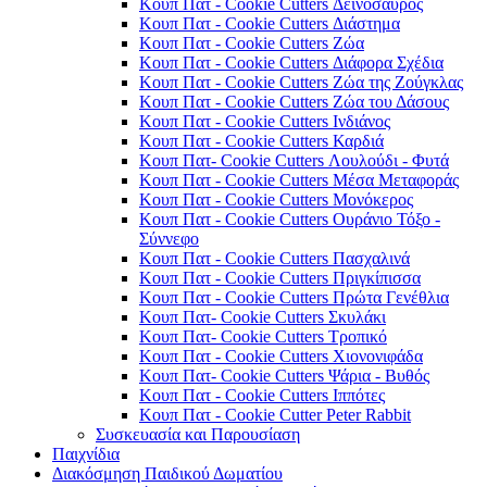
Κουπ Πατ - Cookie Cutters Δεινόσαυρος
Κουπ Πατ - Cookie Cutters Διάστημα
Κουπ Πατ - Cookie Cutters Ζώα
Κουπ Πατ - Cookie Cutters Διάφορα Σχέδια
Κουπ Πατ - Cookie Cutters Ζώα της Ζούγκλας
Κουπ Πατ - Cookie Cutters Ζώα του Δάσους
Κουπ Πατ - Cookie Cutters Ινδιάνος
Κουπ Πατ - Cookie Cutters Καρδιά
Κουπ Πατ- Cookie Cutters Λουλούδι - Φυτά
Κουπ Πατ - Cookie Cutters Μέσα Μεταφοράς
Κουπ Πατ - Cookie Cutters Μονόκερος
Κουπ Πατ - Cookie Cutters Ουράνιο Τόξο -
Σύννεφο
Κουπ Πατ - Cookie Cutters Πασχαλινά
Κουπ Πατ - Cookie Cutters Πριγκίπισσα
Κουπ Πατ - Cookie Cutters Πρώτα Γενέθλια
Κουπ Πατ- Cookie Cutters Σκυλάκι
Κουπ Πατ- Cookie Cutters Τροπικό
Κουπ Πατ - Cookie Cutters Χιονονιφάδα
Κουπ Πατ- Cookie Cutters Ψάρια - Βυθός
Κουπ Πατ - Cookie Cutters Ιππότες
Κουπ Πατ - Cookie Cutter Peter Rabbit
Συσκευασία και Παρουσίαση
Παιχνίδια
Διακόσμηση Παιδικού Δωματίου