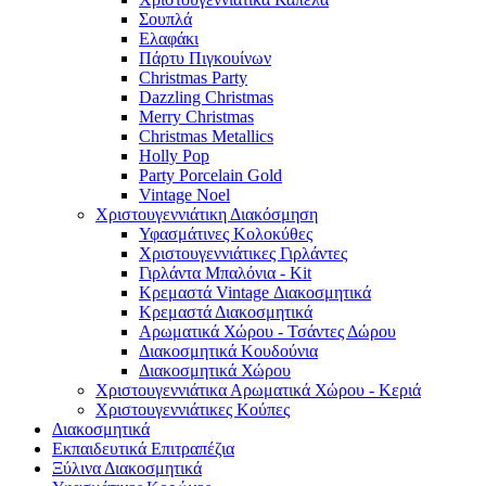
Σουπλά
Ελαφάκι
Πάρτυ Πιγκουίνων
Christmas Party
Dazzling Christmas
Merry Christmas
Christmas Metallics
Holly Pop
Party Porcelain Gold
Vintage Noel
Χριστουγεννιάτικη Διακόσμηση
Υφασμάτινες Κολοκύθες
Χριστουγεννιάτικες Γιρλάντες
Γιρλάντα Μπαλόνια - Kit
Κρεμαστά Vintage Διακοσμητικά
Κρεμαστά Διακοσμητικά
Αρωματικά Χώρου - Τσάντες Δώρου
Διακοσμητικά Κουδούνια
Διακοσμητικά Χώρου
Χριστουγεννιάτικα Αρωματικά Χώρου - Κεριά
Χριστουγεννιάτικες Κούπες
Διακοσμητικά
Εκπαιδευτικά Επιτραπέζια
Ξύλινα Διακοσμητικά