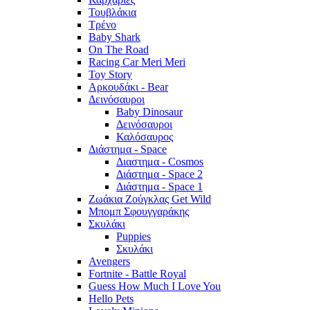
Τουβλάκια
Τρένο
Baby Shark
On The Road
Racing Car Meri Meri
Toy Story
Αρκουδάκι - Bear
Δεινόσαυροι
Baby Dinosaur
Δεινόσαυροι
Καλόσαυρος
Διάστημα - Space
Διαστημα - Cosmos
Διάστημα - Space 2
Διάστημα - Space 1
Ζωάκια Ζούγκλας Get Wild
Μπομπ Σφουγγαράκης
Σκυλάκι
Puppies
Σκυλάκι
Avengers
Fortnite - Battle Royal
Guess How Much I Love You
Hello Pets