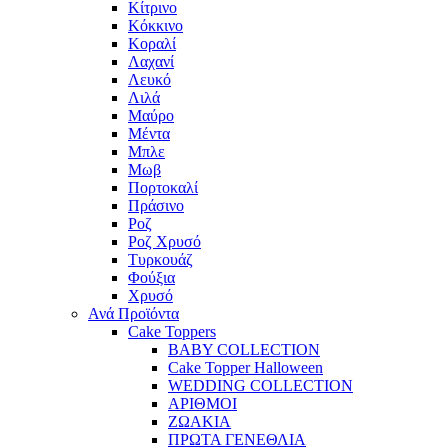
Κίτρινο
Κόκκινο
Κοραλί
Λαχανί
Λευκό
Λιλά
Μαύρο
Μέντα
Μπλε
Μωβ
Πορτοκαλί
Πράσινο
Ροζ
Ροζ Χρυσό
Τυρκουάζ
Φούξια
Χρυσό
Ανά Προϊόντα
Cake Toppers
BABY COLLECTION
Cake Topper Halloween
WEDDING COLLECTION
ΑΡΙΘΜΟΙ
ΖΩΑΚΙΑ
ΠΡΩΤΑ ΓΕΝΕΘΛΙΑ