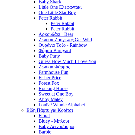
Baby Shark
Little One Ελεφαντάκι
One Little Star Boy
Peter Rabbit
Peter Rabbit
Peter Rabbit
Αρκουδάκι - Bear
Ζωάκια Ζούγκλας Get Wild
Ουράνιο Τοξο - Rainbow
Φάρμα Barnyard
Baby Party
Guess How Much I Love You
Ζωάκια Φάρμας
Farmhouse Fun
Fisher Price
Forest Fox
Rocking Horse
Sweet at One Boy
Ahoy Matey
Γουΐνι/ Winnie Alphabet
Είδη Πάρτυ για Κορίτσι
Floral
Bluey - Μπλουι
Baby Δεινόσαυρος
Barbie