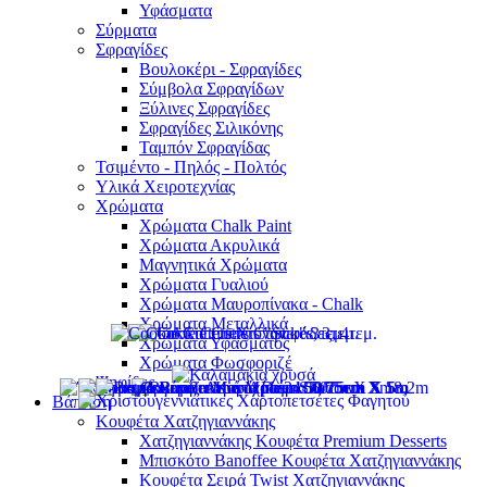
Υφάσματα
Σύρματα
Σφραγίδες
Βουλοκέρι - Σφραγίδες
Σύμβολα Σφραγίδων
Ξύλινες Σφραγίδες
Σφραγίδες Σιλικόνης
Ταμπόν Σφραγίδας
Τσιμέντο - Πηλός - Πολτός
Υλικά Χειροτεχνίας
Χρώματα
Χρώματα Chalk Paint
Χρώματα Ακρυλικά
Μαγνητικά Χρώματα
Χρώματα Γυαλιού
Χρώματα Μαυροπίνακα - Chalk
Χρώματα Μεταλλικά
Χρώματα Υφάσματος
Χρώματα Φωσφοριζέ
Ψηφίδες
Βάπτιση
Κουφέτα Χατζηγιαννάκης
Χατζηγιαννάκης Κουφέτα Premium Desserts
Μπισκότο Banoffee Κουφέτα Χατζηγιαννάκης
Κουφέτα Σειρά Twist Χατζηγιαννάκης