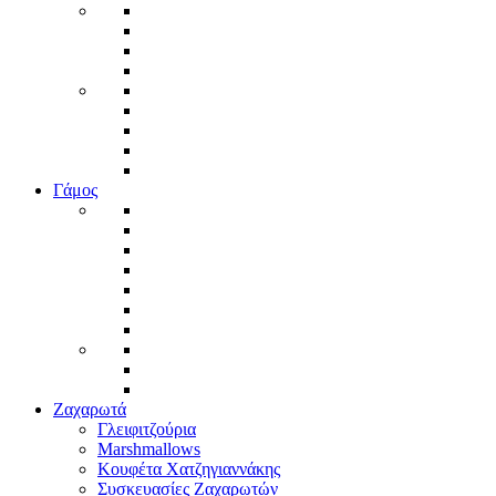
Γάμος
Ζαχαρωτά
Γλειφιτζούρια
Marshmallows
Κουφέτα Χατζηγιαννάκης
Συσκευασίες Ζαχαρωτών