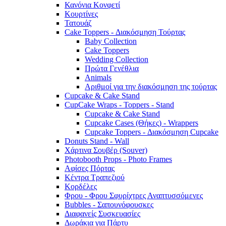
Κανόνια Κονφετί
Κουρτίνες
Τατουάζ
Cake Toppers - Διακόσμηση Τούρτας
Baby Collection
Cake Toppers
Wedding Collection
Πρώτα Γενέθλια
Animals
Αριθμοί για την διακόσμηση της τούρτας
Cupcake & Cake Stand
CupCake Wraps - Toppers - Stand
Cupcake & Cake Stand
Cupcake Cases (Θήκες) - Wrappers
Cupcake Toppers - Διακόσμηση Cupcake
Donuts Stand - Wall
Χάρτινα Σουβέρ (Souver)
Photobooth Props - Photo Frames
Αφίσες Πόρτας
Κέντρα Τραπεζιού
Κορδέλες
Φρου - Φρου Σφυρίχτρες Αναπτυσσόμενες
Bubbles - Σαπουνόφουσκες
Διαφανείς Συσκευασίες
Δωράκια για Πάρτυ