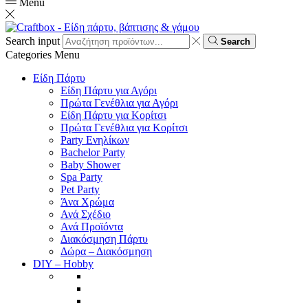
Menu
Search input
Search
Categories
Menu
Είδη Πάρτυ
Είδη Πάρτυ για Αγόρι
Πρώτα Γενέθλια για Αγόρι
Είδη Πάρτυ για Κορίτσι
Πρώτα Γενέθλια για Κορίτσι
Party Ενηλίκων
Bachelor Party
Baby Shower
Spa Party
Pet Party
Άνα Χρώμα
Ανά Σχέδιο
Ανά Προϊόντα
Διακόσμηση Πάρτυ
Δώρα – Διακόσμηση
DIY – Hobby