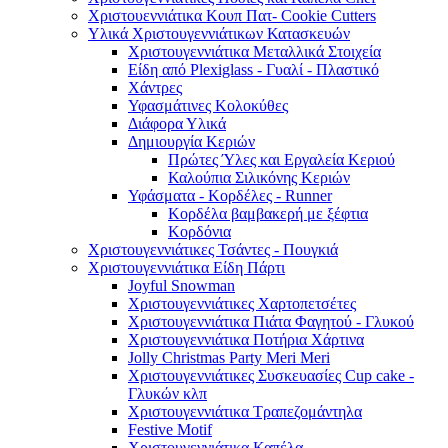
Χριστουεννιάτικα Κουπ Πατ- Cookie Cutters
Υλικά Χριστουγεννιάτικων Κατασκευών
Χριστουγεννιάτικα Μεταλλικά Στοιχεία
Είδη από Plexiglass - Γυαλί - Πλαστικό
Χάντρες
Υφασμάτινες Κολοκύθες
Διάφορα Υλικά
Δημιουργία Κεριών
Πρώτες Ύλες και Εργαλεία Κεριού
Καλούπια Σιλικόνης Κεριών
Υφάσματα - Κορδέλες - Runner
Κορδέλα βαμβακερή με ξέφτια
Κορδόνια
Χριστουγεννιάτικες Τσάντες - Πουγκιά
Χριστουγεννιάτικα Είδη Πάρτι
Joyful Snowman
Χριστουγεννιάτικες Χαρτοπετσέτες
Χριστουγεννιάτικα Πιάτα Φαγητού - Γλυκού
Χριστουγεννιάτικα Ποτήρια Χάρτινα
Jolly Christmas Party Meri Meri
Χριστουγεννιάτικες Συσκευασίες Cup cake -
Γλυκών κλπ
Χριστουγεννιάτικα Τραπεζομάντηλα
Festive Motif
Χριστουγεννιάτικα Καπέλα