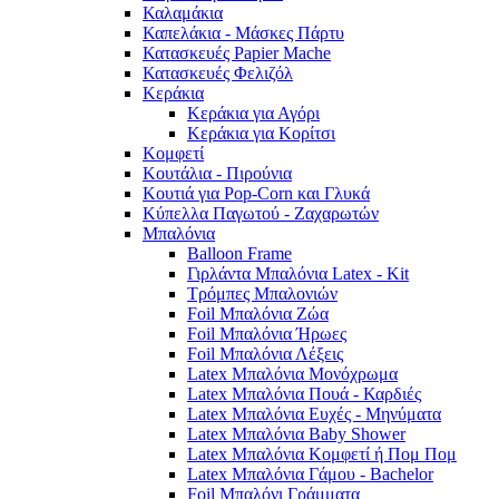
Καλαμάκια
Καπελάκια - Μάσκες Πάρτυ
Κατασκευές Papier Mache
Κατασκευές Φελιζόλ
Κεράκια
Κεράκια για Αγόρι
Κεράκια για Κορίτσι
Κομφετί
Κουτάλια - Πιρούνια
Κουτιά για Pop-Corn και Γλυκά
Κύπελλα Παγωτού - Ζαχαρωτών
Μπαλόνια
Balloon Frame
Γιρλάντα Μπαλόνια Latex - Kit
Τρόμπες Μπαλονιών
Foil Μπαλόνια Ζώα
Foil Μπαλόνια Ήρωες
Foil Μπαλόνια Λέξεις
Latex Μπαλόνια Μονόχρωμα
Latex Μπαλόνια Πουά - Καρδιές
Latex Μπαλόνια Ευχές - Μηνύματα
Latex Μπαλόνια Baby Shower
Latex Μπαλόνια Κομφετί ή Πομ Πομ
Latex Μπαλόνια Γάμου - Bachelor
Foil Μπαλόνι Γράμματα