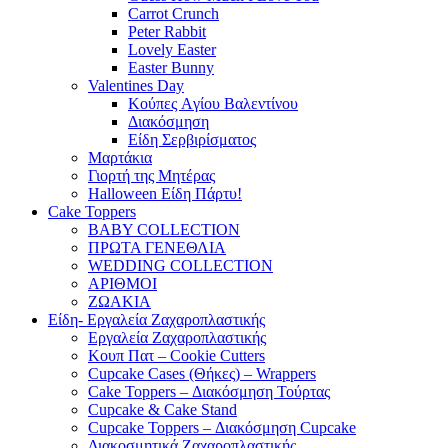
Carrot Crunch
Peter Rabbit
Lovely Easter
Easter Bunny
Valentines Day
Κούπες Aγίου Βαλεντίνου
Διακόσμηση
Είδη Σερβιρίσματος
Μαρτάκια
Γιορτή της Μητέρας
Halloween Είδη Πάρτυ!
Cake Toppers
BABY COLLECTION
ΠΡΩΤΑ ΓΕΝΕΘΛΙΑ
WEDDING COLLECTION
ΑΡΙΘΜΟΙ
ΖΩΑΚΙΑ
Είδη- Εργαλεία Ζαχαροπλαστικής
Εργαλεία Ζαχαροπλαστικής
Κουπ Πατ – Cookie Cutters
Cupcake Cases (Θήκες) – Wrappers
Cake Toppers – Διακόσμηση Τούρτας
Cupcake & Cake Stand
Cupcake Toppers – Διακόσμηση Cupcake
Διακοσμητικά Ζαχαροπλαστικής