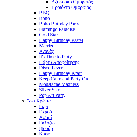
Αξεσουάρ Ομορφιάς
Προϊόντα Ομορφιάς
BBQ
Boho
Boho Birthday Party
Flamingo Paradise
Gold Star
Happy Birthday Pastel
Married
Ανανάς
It's Time to Party
Πάρτυ Αποφοίτησης
Disco Fever
Happy Birthday Kraft
Keep Calm and Party On
Moustache Madness
Silver Star
Pop Art Party
Άνα Χρώμα
Γκρι
Εκρού
Ασημί
Γαλάζιο
Ιβουάρ
Καφέ