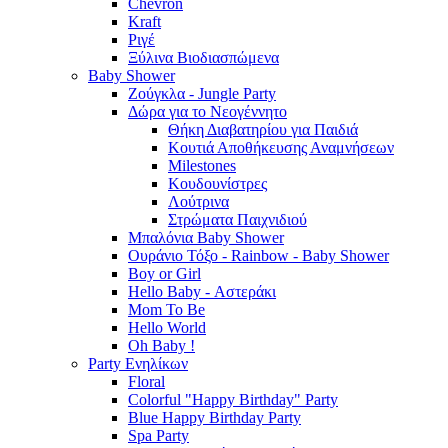
Chevron
Kraft
Ριγέ
Ξύλινα Βιοδιασπώμενα
Baby Shower
Ζούγκλα - Jungle Party
Δώρα για το Νεογέννητο
Θήκη Διαβατηρίου για Παιδιά
Κουτιά Αποθήκευσης Αναμνήσεων
Milestones
Κουδουνίστρες
Λούτρινα
Στρώματα Παιχνιδιού
Μπαλόνια Baby Shower
Ουράνιο Τόξο - Rainbow - Baby Shower
Boy or Girl
Hello Baby - Αστεράκι
Mom To Be
Hello World
Oh Baby !
Party Ενηλίκων
Floral
Colorful "Happy Birthday" Party
Blue Happy Birthday Party
Spa Party