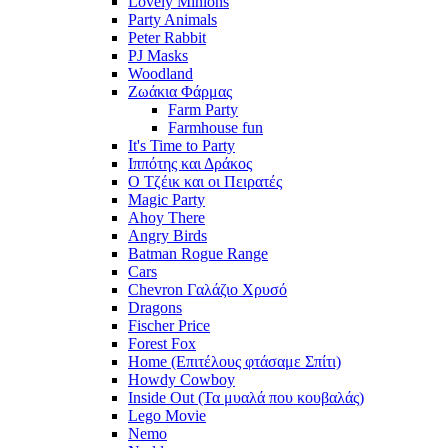
Lovely Minions
Party Animals
Peter Rabbit
PJ Masks
Woodland
Ζωάκια Φάρμας
Farm Party
Farmhouse fun
It's Time to Party
Ιππότης και Δράκος
Ο Τζέικ και οι Πειρατές
Magic Party
Ahoy There
Angry Birds
Batman Rogue Range
Cars
Chevron Γαλάζιο Χρυσό
Dragons
Fischer Price
Forest Fox
Home (Επιτέλους φτάσαμε Σπίτι)
Howdy Cowboy
Inside Out (Τα μυαλά που κουβαλάς)
Lego Movie
Nemo