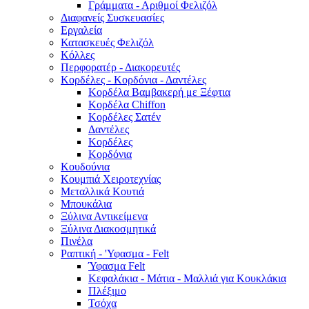
Γράμματα - Αριθμοί Φελιζόλ
Διαφανείς Συσκευασίες
Εργαλεία
Κατασκευές Φελιζόλ
Κόλλες
Περφορατέρ - Διακορευτές
Κορδέλες - Κορδόνια - Δαντέλες
Κορδέλα Βαμβακερή με Ξέφτια
Κορδέλα Chiffon
Κορδέλες Σατέν
Δαντέλες
Κορδέλες
Κορδόνια
Κουδούνια
Κουμπιά Χειροτεχνίας
Μεταλλικά Κουτιά
Μπουκάλια
Ξύλινα Αντικείμενα
Ξύλινα Διακοσμητικά
Πινέλα
Ραπτική - 'Υφασμα - Felt
Ύφασμα Felt
Κεφαλάκια - Μάτια - Μαλλιά για Κουκλάκια
Πλέξιμο
Τσόχα