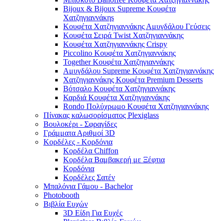
Bijoux & Bijoux Supreme Κουφέτα
Χατζηγιαννάκηs
Κουφέτα Χατζηγιαννάκης Αμυγδάλου Γεύσεις
Κουφέτα Σειρά Twist Χατζηγιαννάκης
Κουφέτα Χατζηγιαννάκης Crispy
Piccolino Κουφέτα Χατζηγιαννάκης
Together Κουφέτα Χατζηγιαννάκης
Αμυγδάλου Supreme Κουφέτα Χατζηγιαννάκης
Χατζηγιαννάκης Κουφέτα Premium Desserts
Βότσαλο Κουφέτα Χατζηγιαννάκης
Καρδιά Κουφέτα Χατζηγιαννάκης
Rondo Πολύχρωμο Κουφέτα Χατζηγιαννάκης
Πίνακας καλωσορίσματος Plexiglass
Βουλοκέρι - Σφραγίδες
Γράμματα Αριθμοί 3D
Κορδέλες - Κορδόνια
Κορδέλα Chiffon
Κορδέλα Βαμβακερή με Ξέφτια
Κορδόνια
Κορδέλες Σατέν
Μπαλόνια Γάμου - Bachelor
Photobooth
Βιβλία Ευχών
3D Είδη Για Ευχές