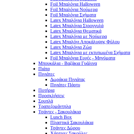
Foil Μπαλόνια Halloween
Foil Μπαλόνια Νούμερα
Foil Μπαλόνια Σχήματα
Latex Μπαλόνια Halloween
Latex Μπαλόνια Στρογγυλά
Latex Μπαλόνια Θεματικά
Latex Μπαλόνια με Νούμερα
Latex Μπαλόνι Αποκάλυψης Φύλου
Latex Μπαλόνια Ζώα
Latex Μπαλόνια με εκτυπωμένα Σχήματα
Foil Μπαλόνια Ευχές - Μηνύματα
Μπουκάλια - Βαζάκια Γυάλινα
Πιάτα
Πινιάτες
Δωράκια Πινιάτας
Πινιάτες Πάρτυ
Ποτήρια
Προσκλήσεις
Σουπλά
Τραπεζομάντηλα
Τσάντες - Σακουλάκια
Lunch Box
Πλαστικά Σακουλάκια
Τσάντες Δώρου
Χάρτινες Σακούλες