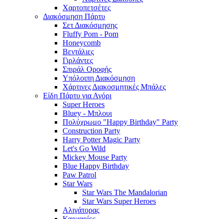
Χαρτοπετσέτες
Διακόσμηση Πάρτυ
Σετ Διακόσμησης
Fluffy Pom - Pom
Honeycomb
Βεντάλιες
Γιρλάντες
Σπιράλ Οροφής
Υπόλοιπη Διακόσμηση
Χάρτινες Διακοσμητικές Μπάλες
Είδη Πάρτυ για Αγόρι
Super Heroes
Bluey - Μπλουι
Πολύχρωμο "Happy Birthday" Party
Construction Party
Harry Potter Magic Party
Let's Go Wild
Mickey Mouse Party
Blue Happy Birthday
Paw Patrol
Star Wars
Star Wars The Mandalorian
Star Wars Super Heroes
Αλιγάτορας
Καρχαρίες