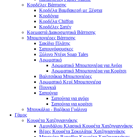
Κορδέλες Βάπτισης
Κορδέλα Βαμβακερή με Ξέφτια
Κορδόνια
Κορδέλα Chiffon
Κορδέλες Σατέν
Κρεμαστά Διακοσμητικά Βάπτισης
Μπομπονιέρες Βάπτισης
Σακίδιο Πλάτης
Σαπουνόφουσκες
Ξύλινο Ντέφι Soap Tales
Αρωματικό
Αρωματικό Μπομπονιέρα για Αγόρι
Αρωματικό Μπομπονιέρα για Κορίτσι
Βαλιτσάκια Μπομπονιέρες
Αρωματικό Κερί Μπομπονιέρα
Πουγκιά
Σαπούνια
Σαπούνια για αγόρι
Σαπούνια για κορίτσι
Μπουκάλια - Βαζάκια Γυάλινα
Γάμος
Κουφέτα Χατζηγιαννάκης
Αμυγδάλου Κλασικά Κουφέτα Χατζηγιαννάκης
Βέρες Κουφέτα Σοκολάτας Χατζηγιαννάκης
Μπισκότο Banoffee Κουφέτα Χατζηγιαννάκης