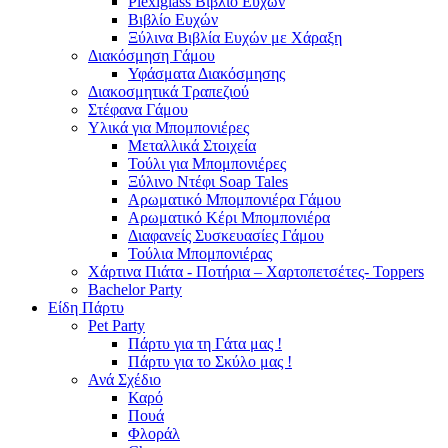
Plexiglass Βιβλίο Ευχών
Βιβλίο Ευχών
Ξύλινα Βιβλία Ευχών με Χάραξη
Διακόσμηση Γάμου
Υφάσματα Διακόσμησης
Διακοσμητικά Τραπεζιού
Στέφανα Γάμου
Υλικά για Μπομπονιέρες
Μεταλλικά Στοιχεία
Τούλι για Μπομπονιέρες
Ξύλινο Ντέφι Soap Tales
Αρωματικό Μπομπονιέρα Γάμου
Αρωματικό Κέρι Μπομπονιέρα
Διαφανείς Συσκευασίες Γάμου
Τούλια Μπομπονιέρας
Χάρτινα Πιάτα - Ποτήρια – Χαρτοπετσέτες- Toppers
Bachelor Party
Είδη Πάρτυ
Pet Party
Πάρτυ για τη Γάτα μας !
Πάρτυ για το Σκύλο μας !
Ανά Σχέδιο
Καρό
Πουά
Φλοράλ