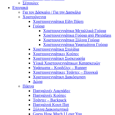
Σέσουλες
Εποχιακά
Για τον Δάσκαλο / Για την Δασκάλα
Χριστούγεννα
Χριστουγεννιάτικα Είδη Πάρτι
Γούρια
Χριστουγεννιάτικα Μεταλλικά Γούρια
Χριστουγεννιάτικα Γούρια από Plexiglass
Χριστουγεννιάτικα Ξύλινα Γούρια
Χριστουγεννιάτικα Υφασμάτινα Γούρια
Χριστουγεννιάτικα Στολίδια
Χριστουγεννιάτικες Κούπες
Χριστουγεννιάτικη Συσκευασία
Υλικά Χριστουγεννιάτικων Κατασκευών
Υφάσματα – Κορδέλες – Runner
Χριστουγεννιάτικες Τσάντες – Πουγκιά
Χριστουγεννιάτικη Διακόσμηση
Δώρα
Πάσχα
Πασχαλινές Λαμπάδες
Πασχαλινές Κούπες
Τσάντες – Backpack
Πασχαλινά Κουπ Πατ
Ξύλινα Διακοσμητικά
Guess How Much I Love You