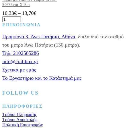
50/75cm X 5m
Price
10,33
€
–
13,70
€
Ύφασμα
range:
Runner
Αυτό
10,33€
ΕΠΙΚΟΙΝΩΝΙΑ
Καρώ
το
through
plural
προϊόν
Προμπονά 3, Άνω Πατήσια, Αθήνα
,
δίπλα από τον σταθμό
13,70€
50/75cm
έχει
X
του μετρό Άνω Πατήσια (130 μέτρα).
πολλαπλές
5m
παραλλαγές.
Τηλ. 2102585286
ποσότητα
Οι
επιλογές
info@craftbox.gr
μπορούν
Σχετικά με εμάς
να
επιλεγούν
Το Εργαστήριο και το Κατάστημά μας
στη
σελίδα
του
FOLLOW US
προϊόντος
Facebook
Instagram
Pinterest
ΠΛΗΡΟΦΟΡΙΕΣ
Τρόποι Πληρωμής
Τρόποι Αποστολής
Πολιτική Επιστροφών