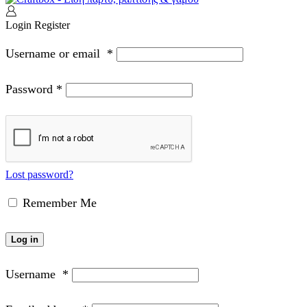
Login
Register
Username or email
*
Password
*
Lost password?
Remember Me
Log in
Username
*