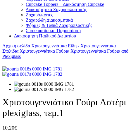
Cupcake Toppers – Διακόσμηση Cupcake
Διακοσμητικά Ζαχαροπλαστικής
Ζαχαρόπαστες
Ζαχαρώδη Διακοσμητικά
Φόρμες & Ταψιά Ζαχαροπλαστικής
Συσκευασία και Παρουσίαση
Διακόσμηση Παιδικού Δωματίου
Αρχική σελίδα
Χριστουγεννιάτικα Είδη - Χριστουγεννιάτικα
Στολίδια
Χριστουγεννιάτικα Γούρια
Χριστουγεννιάτικα Γούρια από
Plexiglass
Χριστουγεννιάτικο Γούρι Αστέρι
plexiglass, τεμ.1
10,20
€