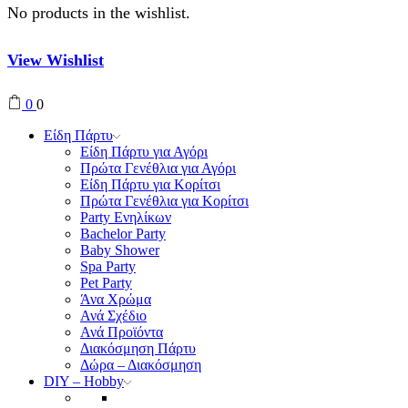
No products in the wishlist.
View Wishlist
0
0
Είδη Πάρτυ
Είδη Πάρτυ για Αγόρι
Πρώτα Γενέθλια για Αγόρι
Είδη Πάρτυ για Κορίτσι
Πρώτα Γενέθλια για Κορίτσι
Party Ενηλίκων
Bachelor Party
Baby Shower
Spa Party
Pet Party
Άνα Χρώμα
Ανά Σχέδιο
Ανά Προϊόντα
Διακόσμηση Πάρτυ
Δώρα – Διακόσμηση
DIY – Hobby