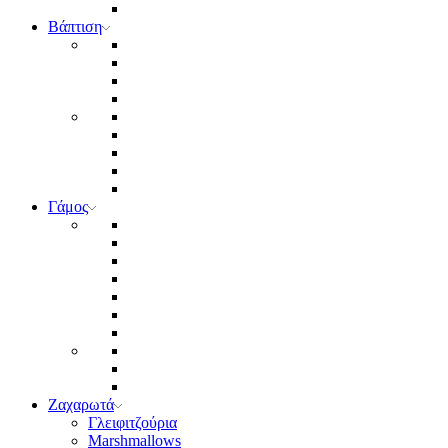
Βάπτιση
Γάμος
Ζαχαρωτά
Γλειφιτζούρια
Marshmallows