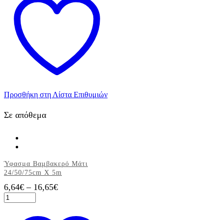
Προσθήκη στη Λίστα Επιθυμιών
Σε απόθεμα
Ύφασμα Βαμβακερό Μάτι
24/50/75cm X 5m
Price
6,64
€
–
16,65
€
Ύφασμα
range:
Βαμβακερό
Αυτό
6,64€
Μάτι
το
through