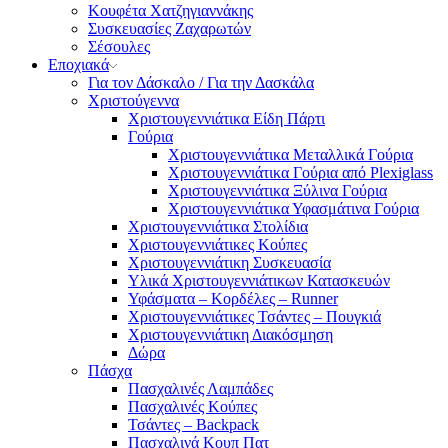
Κουφέτα Χατζηγιαννάκης
Συσκευασίες Ζαχαρωτών
Σέσουλες
Εποχιακά
Για τον Δάσκαλο / Για την Δασκάλα
Χριστούγεννα
Χριστουγεννιάτικα Είδη Πάρτι
Γούρια
Χριστουγεννιάτικα Μεταλλικά Γούρια
Χριστουγεννιάτικα Γούρια από Plexiglass
Χριστουγεννιάτικα Ξύλινα Γούρια
Χριστουγεννιάτικα Υφασμάτινα Γούρια
Χριστουγεννιάτικα Στολίδια
Χριστουγεννιάτικες Κούπες
Χριστουγεννιάτικη Συσκευασία
Υλικά Χριστουγεννιάτικων Κατασκευών
Υφάσματα – Κορδέλες – Runner
Χριστουγεννιάτικες Τσάντες – Πουγκιά
Χριστουγεννιάτικη Διακόσμηση
Δώρα
Πάσχα
Πασχαλινές Λαμπάδες
Πασχαλινές Κούπες
Τσάντες – Backpack
Πασχαλινά Κουπ Πατ