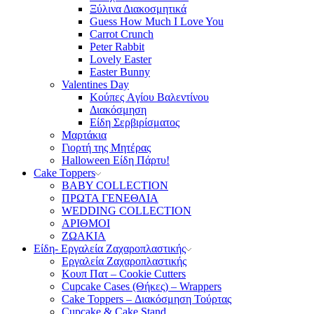
Ξύλινα Διακοσμητικά
Guess How Much I Love You
Carrot Crunch
Peter Rabbit
Lovely Easter
Easter Bunny
Valentines Day
Κούπες Aγίου Βαλεντίνου
Διακόσμηση
Είδη Σερβιρίσματος
Μαρτάκια
Γιορτή της Μητέρας
Halloween Είδη Πάρτυ!
Cake Toppers
BABY COLLECTION
ΠΡΩΤΑ ΓΕΝΕΘΛΙΑ
WEDDING COLLECTION
ΑΡΙΘΜΟΙ
ΖΩΑΚΙΑ
Είδη- Εργαλεία Ζαχαροπλαστικής
Εργαλεία Ζαχαροπλαστικής
Κουπ Πατ – Cookie Cutters
Cupcake Cases (Θήκες) – Wrappers
Cake Toppers – Διακόσμηση Τούρτας
Cupcake & Cake Stand