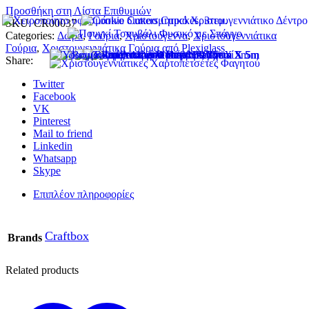
Προσθήκη στη Λίστα Επιθυμιών
SKU:
CR00037
Categories:
Δώρα
,
Γούρια
,
Χριστούγεννα
,
Χριστουγεννιάτικα
Γούρια
,
Χριστουγεννιάτικα Γούρια από Plexiglass
Share:
Twitter
Facebook
VK
Pinterest
Mail to friend
Linkedin
Whatsapp
Skype
Επιπλέον πληροφορίες
Craftbox
Brands
Related products