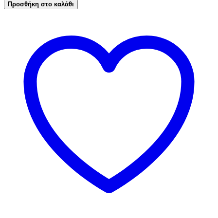
Γούρι
Προσθήκη στο καλάθι
Αστέρι
plexiglass,
τεμ.1
ποσότητα