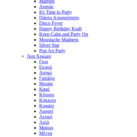
Married
Ανανάς
It's Time to Party
Πάρτυ Αποφοίτησης
Disco Fever
Happy Birthday Kraft
Keep Calm and Party On
Moustache Madness
Silver Star
Pop Art Party
Άνα Χρώμα
Γκρι
Εκρού
Ασημί
Γαλάζιο
Ιβουάρ
Καφέ
Κίτρινο
Κόκκινο
Κοραλί
Λαχανί
Λευκό
Λιλά
Μαύρο
Μέντα