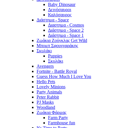
Baby Dinosaur
Δεινόσαυροι
Καλόσαυρος
Διάστημα - Space
Διαστημα - Cosmos
Διάστημα - Space 2
Διάστημα - Space 1
Ζωάκια Ζούγκλας Get Wild
Μπομπ Σφουγγαράκης
Σκυλάκι
Puppies
Σκυλάκι
Avengers
Fortnite - Battle Royal
Guess How Much I Love You
Hello Pets
Lovely Minions
Party Animals
Peter Rabbit
PJ Masks
Woodland
Ζωάκια Φάρμας
Farm Party
Farmhouse fun
It's Time to Party