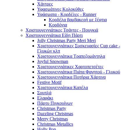
Χάντρες
Υφασμάτινες Κολοκύθες
Υφάσματα - Κορδέλες - Runner
Κορδέλα βαμβακερή με ξέφτια
Κορδόνια
Χριστουγεννιάτικες Τσάντες - Πουγκιά
Χριστουγεννιάτικα Είδη Πάρτι
Jolly Christmas Party Meri Meri
Χριστουγεννιάτικες Συσκευασίες Cup cake -
Γλυκών κλπ
Χριστουγεννιάτικα Τραπεζομάντηλα
Joyful Snowman
Χριστουγεννιάτικες Χαρτοπετσέτες
Χριστουγεννιάτικα Πιάτα Φαγητού - Γλυκού
Χριστουγεννιάτικα Ποτήρια Χάρτινα
Festive Motif
Χριστουγεννιάτικα Καπέλα
Σουπλά
Ελαφάκι
Πάρτυ Πιγκουίνων
Christmas Party
Dazzling Christmas
Merry Christmas
Christmas Metallics
Holly Pop