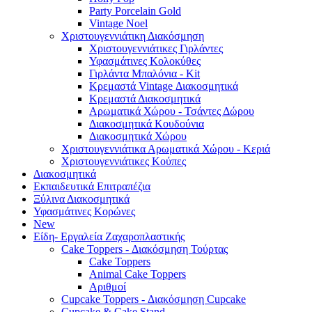
Party Porcelain Gold
Vintage Noel
Χριστουγεννιάτικη Διακόσμηση
Χριστουγεννιάτικες Γιρλάντες
Υφασμάτινες Κολοκύθες
Γιρλάντα Μπαλόνια - Kit
Κρεμαστά Vintage Διακοσμητικά
Κρεμαστά Διακοσμητικά
Αρωματικά Χώρου - Τσάντες Δώρου
Διακοσμητικά Κουδούνια
Διακοσμητικά Χώρου
Χριστουγεννιάτικα Αρωματικά Χώρου - Κεριά
Χριστουγεννιάτικες Κούπες
Διακοσμητικά
Εκπαιδευτικά Επιτραπέζια
Ξύλινα Διακοσμητικά
Υφασμάτινες Κορώνες
New
Είδη- Εργαλεία Ζαχαροπλαστικής
Cake Toppers - Διακόσμηση Τούρτας
Cake Toppers
Animal Cake Toppers
Αριθμοί
Cupcake Toppers - Διακόσμηση Cupcake
Cupcake & Cake Stand