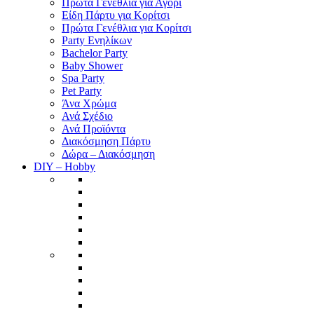
Πρώτα Γενέθλια για Αγόρι
Είδη Πάρτυ για Κορίτσι
Πρώτα Γενέθλια για Κορίτσι
Party Ενηλίκων
Bachelor Party
Baby Shower
Spa Party
Pet Party
Άνα Χρώμα
Ανά Σχέδιο
Ανά Προϊόντα
Διακόσμηση Πάρτυ
Δώρα – Διακόσμηση
DIY – Hobby