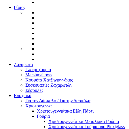
Γάμος
Ζαχαρωτά
Γλειφιτζούρια
Marshmallows
Κουφέτα Χατζηγιαννάκης
Συσκευασίες Ζαχαρωτών
Σέσουλες
Εποχιακά
Για τον Δάσκαλο / Για την Δασκάλα
Χριστούγεννα
Χριστουγεννιάτικα Είδη Πάρτι
Γούρια
Χριστουγεννιάτικα Μεταλλικά Γούρια
Χριστουγεννιάτικα Γούρια από Plexiglass