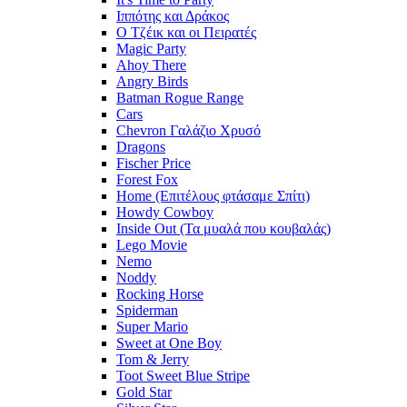
Ιππότης και Δράκος
Ο Τζέικ και οι Πειρατές
Magic Party
Ahoy There
Angry Birds
Batman Rogue Range
Cars
Chevron Γαλάζιο Χρυσό
Dragons
Fischer Price
Forest Fox
Home (Επιτέλους φτάσαμε Σπίτι)
Howdy Cowboy
Inside Out (Τα μυαλά που κουβαλάς)
Lego Movie
Nemo
Noddy
Rocking Horse
Spiderman
Super Mario
Sweet at One Boy
Tom & Jerry
Toot Sweet Blue Stripe
Gold Star