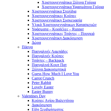
Χριστουγεννιάτικα Ξύλινα Γούρια
Χριστουγεννιάτικα Υφασμάτινα Γούρια
Χριστουγεννιάτικα Στολίδια
Χριστουγεννιάτικες Κούπες
Χριστουγεννιάτικη Συσκευασία
Υλικά Χριστουγεννιάτικων Κατασκευών
Υφάσματα – Κορδέλες – Runner
Χριστουγεννιάτικες Τσάντες – Πουγκιά
Χριστουγεννιάτικη Διακόσμηση
Δώρα
Πάσχα
Πασχαλινές Λαμπάδες
Πασχαλινές Κούπες
Τσάντες – Backpack
Πασχαλινά Κουπ Πατ
Ξύλινα Διακοσμητικά
Guess How Much I Love You
Carrot Crunch
Peter Rabbit
Lovely Easter
Easter Bunny
Valentines Day
Κούπες Aγίου Βαλεντίνου
Διακόσμηση
Είδη Σερβιρίσματος