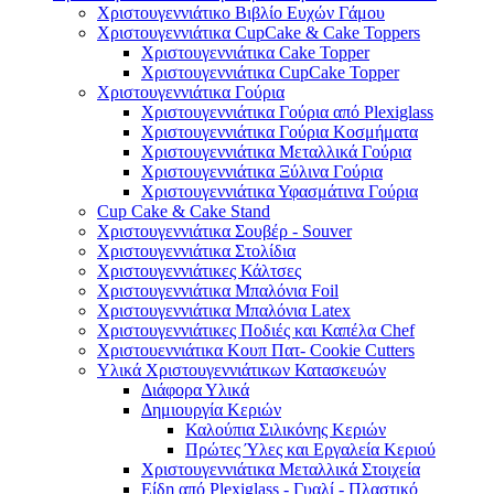
Χριστουγεννιάτικο Βιβλίο Ευχών Γάμου
Χριστουγεννιάτικα CupCake & Cake Toppers
Χριστουγεννιάτικα Cake Topper
Χριστουγεννιάτικα CupCake Topper
Χριστουγεννιάτικα Γούρια
Χριστουγεννιάτικα Γούρια από Plexiglass
Χριστουγεννιάτικα Γούρια Κοσμήματα
Χριστουγεννιάτικα Μεταλλικά Γούρια
Χριστουγεννιάτικα Ξύλινα Γούρια
Χριστουγεννιάτικα Υφασμάτινα Γούρια
Cup Cake & Cake Stand
Χριστουγεννιάτικα Σουβέρ - Souver
Χριστουγεννιάτικα Στολίδια
Χριστουγεννιάτικες Κάλτσες
Χριστουγεννιάτικα Μπαλόνια Foil
Χριστουγεννιάτικα Μπαλόνια Latex
Χριστουγεννιάτικες Ποδιές και Καπέλα Chef
Χριστουεννιάτικα Κουπ Πατ- Cookie Cutters
Υλικά Χριστουγεννιάτικων Κατασκευών
Διάφορα Υλικά
Δημιουργία Κεριών
Καλούπια Σιλικόνης Κεριών
Πρώτες Ύλες και Εργαλεία Κεριού
Χριστουγεννιάτικα Μεταλλικά Στοιχεία
Είδη από Plexiglass - Γυαλί - Πλαστικό