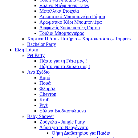
Ξύλινο Ντέφι Soap Tales
Μεταλλικά Στοιχεία
Αρωματικό Μπομπονιέρα Γάμου
Αρωματικό Κέρι Μπομπονιέρα
Διαφανείς Συσκευασίες Γάμου
Τούλια Μπομπονιέρας
Χάρτινα Πιάτα - Ποτήρια – Χαρτοπετσέτες- Toppers
Bachelor Party
Είδη Πάρτυ
Pet Party
Πάρτυ για τη Γάτα μας !
Πάρτυ για το Σκύλο μας !
Ανά Σχέδιο
Καρό
Πουά
Φλοράλ
Chevron
Kraft
Ριγέ
Ξύλινα Βιοδιασπώμενα
Baby Shower
Ζούγκλα - Jungle Party
Δώρα για το Νεογέννητο
Θήκη Διαβατηρίου για Παιδιά