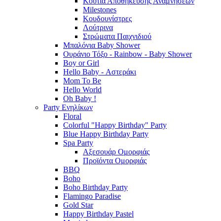
Κουτιά Αποθήκευσης Αναμνήσεων
Milestones
Κουδουνίστρες
Λούτρινα
Στρώματα Παιχνιδιού
Μπαλόνια Baby Shower
Ουράνιο Τόξο - Rainbow - Baby Shower
Boy or Girl
Hello Baby - Αστεράκι
Mom To Be
Hello World
Oh Baby !
Party Ενηλίκων
Floral
Colorful "Happy Birthday" Party
Blue Happy Birthday Party
Spa Party
Αξεσουάρ Ομορφιάς
Προϊόντα Ομορφιάς
BBQ
Boho
Boho Birthday Party
Flamingo Paradise
Gold Star
Happy Birthday Pastel