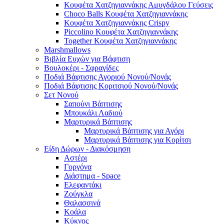
Κουφέτα Χατζηγιαννάκης Αμυγδάλου Γεύσεις
Choco Balls Κουφέτα Χατζηγιαννάκης
Κουφέτα Χατζηγιαννάκης Crispy
Piccolino Κουφέτα Χατζηγιαννάκης
Together Κουφέτα Χατζηγιαννάκης
Marshmallows
Βιβλία Ευχών για Βάφτιση
Βουλοκέρι - Σφραγίδες
Ποδιά Βάφτισης Αγοριού Νονού/Νονάς
Ποδιά Βάφτισης Κοριτσιού Νονού/Νονάς
Σετ Νονού
Σαπούνι Βάπτισης
Μπουκάλι Λαδιού
Μαρτυρικά Βάπτισης
Μαρτυρικά Βάπτισης για Αγόρι
Μαρτυρικά Βάπτισης για Κορίτσι
Είδη Δώρων - Διακόσμηση
Αστέρι
Γοργόνα
Διάστημα - Space
Ελεφαντάκι
Ζούγκλα
Θαλασσινά
Κοάλα
Κύκνος