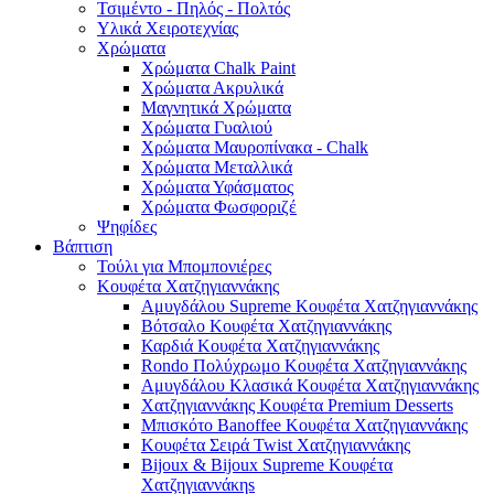
Τσιμέντο - Πηλός - Πολτός
Υλικά Χειροτεχνίας
Χρώματα
Χρώματα Chalk Paint
Χρώματα Ακρυλικά
Μαγνητικά Χρώματα
Χρώματα Γυαλιού
Χρώματα Μαυροπίνακα - Chalk
Χρώματα Μεταλλικά
Χρώματα Υφάσματος
Χρώματα Φωσφοριζέ
Ψηφίδες
Βάπτιση
Τούλι για Μπομπονιέρες
Κουφέτα Χατζηγιαννάκης
Αμυγδάλου Supreme Κουφέτα Χατζηγιαννάκης
Βότσαλο Κουφέτα Χατζηγιαννάκης
Καρδιά Κουφέτα Χατζηγιαννάκης
Rondo Πολύχρωμο Κουφέτα Χατζηγιαννάκης
Αμυγδάλου Κλασικά Κουφέτα Χατζηγιαννάκης
Χατζηγιαννάκης Κουφέτα Premium Desserts
Μπισκότο Banoffee Κουφέτα Χατζηγιαννάκης
Κουφέτα Σειρά Twist Χατζηγιαννάκης
Bijoux & Bijoux Supreme Κουφέτα
Χατζηγιαννάκηs