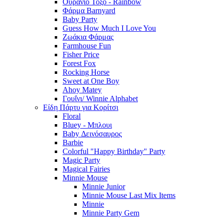
Ουράνιο Τοξο - Rainbow
Φάρμα Barnyard
Baby Party
Guess How Much I Love You
Ζωάκια Φάρμας
Farmhouse Fun
Fisher Price
Forest Fox
Rocking Horse
Sweet at One Boy
Ahoy Matey
Γουΐνι/ Winnie Alphabet
Είδη Πάρτυ για Κορίτσι
Floral
Bluey - Μπλουι
Baby Δεινόσαυρος
Barbie
Colorful "Happy Birthday" Party
Magic Party
Magical Fairies
Minnie Mouse
Minnie Junior
Minnie Mouse Last Mix Items
Minnie
Minnie Party Gem