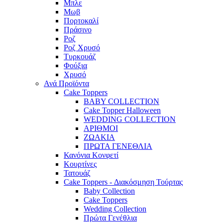
Μπλε
Μωβ
Πορτοκαλί
Πράσινο
Ροζ
Ροζ Χρυσό
Τυρκουάζ
Φούξια
Χρυσό
Ανά Προϊόντα
Cake Toppers
BABY COLLECTION
Cake Topper Halloween
WEDDING COLLECTION
ΑΡΙΘΜΟΙ
ΖΩΑΚΙΑ
ΠΡΩΤΑ ΓΕΝΕΘΛΙΑ
Κανόνια Κονφετί
Κουρτίνες
Τατουάζ
Cake Toppers - Διακόσμηση Τούρτας
Baby Collection
Cake Toppers
Wedding Collection
Πρώτα Γενέθλια