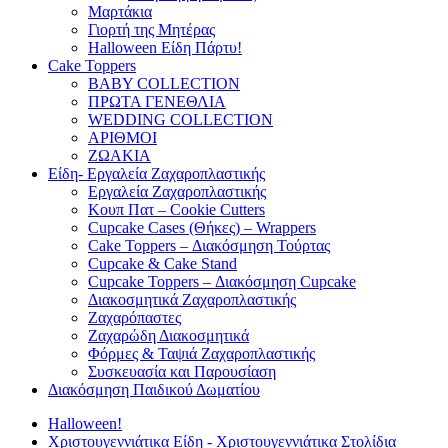
Μαρτάκια
Γιορτή της Μητέρας
Halloween Είδη Πάρτυ!
Cake Toppers
BABY COLLECTION
ΠΡΩΤΑ ΓΕΝΕΘΛΙΑ
WEDDING COLLECTION
ΑΡΙΘΜΟΙ
ΖΩΑΚΙΑ
Είδη- Εργαλεία Ζαχαροπλαστικής
Εργαλεία Ζαχαροπλαστικής
Κουπ Πατ – Cookie Cutters
Cupcake Cases (Θήκες) – Wrappers
Cake Toppers – Διακόσμηση Τούρτας
Cupcake & Cake Stand
Cupcake Toppers – Διακόσμηση Cupcake
Διακοσμητικά Ζαχαροπλαστικής
Ζαχαρόπαστες
Ζαχαρώδη Διακοσμητικά
Φόρμες & Ταψιά Ζαχαροπλαστικής
Συσκευασία και Παρουσίαση
Διακόσμηση Παιδικού Δωματίου
Halloween!
Χριστουγεννιάτικα Είδη - Χριστουγεννιάτικα Στολίδια