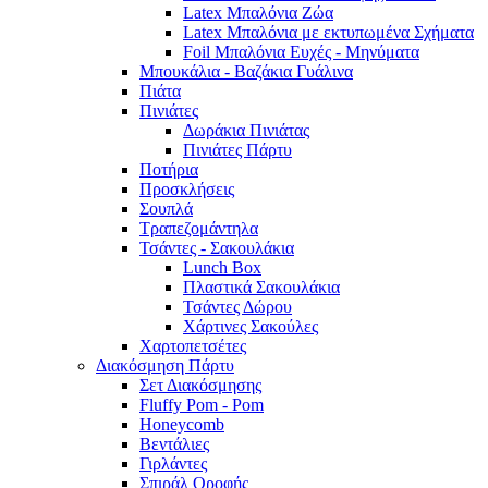
Latex Μπαλόνια Ζώα
Latex Μπαλόνια με εκτυπωμένα Σχήματα
Foil Μπαλόνια Ευχές - Μηνύματα
Μπουκάλια - Βαζάκια Γυάλινα
Πιάτα
Πινιάτες
Δωράκια Πινιάτας
Πινιάτες Πάρτυ
Ποτήρια
Προσκλήσεις
Σουπλά
Τραπεζομάντηλα
Τσάντες - Σακουλάκια
Lunch Box
Πλαστικά Σακουλάκια
Τσάντες Δώρου
Χάρτινες Σακούλες
Χαρτοπετσέτες
Διακόσμηση Πάρτυ
Σετ Διακόσμησης
Fluffy Pom - Pom
Honeycomb
Βεντάλιες
Γιρλάντες
Σπιράλ Οροφής