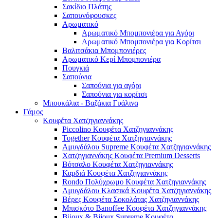
Σακίδιο Πλάτης
Σαπουνόφουσκες
Αρωματικό
Αρωματικό Μπομπονιέρα για Αγόρι
Αρωματικό Μπομπονιέρα για Κορίτσι
Βαλιτσάκια Μπομπονιέρες
Αρωματικό Κερί Μπομπονιέρα
Πουγκιά
Σαπούνια
Σαπούνια για αγόρι
Σαπούνια για κορίτσι
Μπουκάλια - Βαζάκια Γυάλινα
Γάμος
Κουφέτα Χατζηγιαννάκης
Piccolino Κουφέτα Χατζηγιαννάκης
Together Κουφέτα Χατζηγιαννάκης
Αμυγδάλου Supreme Κουφέτα Χατζηγιαννάκης
Χατζηγιαννάκης Κουφέτα Premium Desserts
Βότσαλο Κουφέτα Χατζηγιαννάκης
Καρδιά Κουφέτα Χατζηγιαννάκης
Rondo Πολύχρωμο Κουφέτα Χατζηγιαννάκης
Αμυγδάλου Κλασικά Κουφέτα Χατζηγιαννάκης
Βέρες Κουφέτα Σοκολάτας Χατζηγιαννάκης
Μπισκότο Banoffee Κουφέτα Χατζηγιαννάκης
Bijoux & Bijoux Supreme Κουφέτα