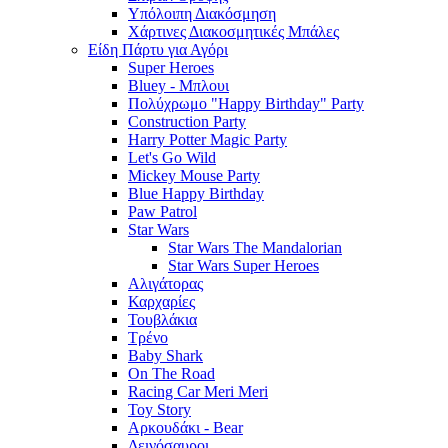
Υπόλοιπη Διακόσμηση
Χάρτινες Διακοσμητικές Μπάλες
Είδη Πάρτυ για Αγόρι
Super Heroes
Bluey - Μπλουι
Πολύχρωμο "Happy Birthday" Party
Construction Party
Harry Potter Magic Party
Let's Go Wild
Mickey Mouse Party
Blue Happy Birthday
Paw Patrol
Star Wars
Star Wars The Mandalorian
Star Wars Super Heroes
Αλιγάτορας
Καρχαρίες
Τουβλάκια
Τρένο
Baby Shark
On The Road
Racing Car Meri Meri
Toy Story
Αρκουδάκι - Bear
Δεινόσαυροι