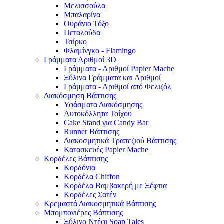
Μελισσούλα
Μπαλαρίνα
Ουράνιο Τόξο
Πεταλούδα
Τσίρκο
Φλαμίνγκο - Flamingo
Γράμματα Αριθμοί 3D
Γράμματα - Αριθμοί Papier Mache
Ξύλινα Γράμματα και Αριθμοί
Γράμματα - Αριθμοί από Φελιζόλ
Διακόσμηση Βάπτισης
Υφάσματα Διακόσμησης
Αυτοκόλλητα Τοίχου
Cake Stand για Candy Bar
Runner Βάπτισης
Διακοσμητικά Τραπεζιού Βάπτισης
Κατασκευές Papier Mache
Κορδέλες Βάπτισης
Κορδόνια
Κορδέλα Chiffon
Κορδέλα Βαμβακερή με Ξέφτια
Κορδέλες Σατέν
Κρεμαστά Διακοσμητικά Βάπτισης
Μπομπονιέρες Βάπτισης
Ξύλινο Ντέφι Soap Tales