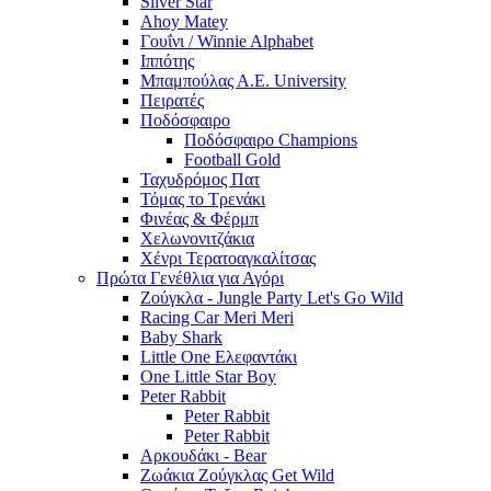
Silver Star
Ahoy Matey
Γουΐνι / Winnie Alphabet
Ιππότης
Μπαμπούλας Α.Ε. University
Πειρατές
Ποδόσφαιρο
Ποδόσφαιρο Champions
Football Gold
Ταχυδρόμος Πατ
Τόμας το Τρενάκι
Φινέας & Φέρμπ
Χελωνονιτζάκια
Χένρι Τερατοαγκαλίτσας
Πρώτα Γενέθλια για Αγόρι
Ζούγκλα - Jungle Party Let's Go Wild
Racing Car Meri Meri
Baby Shark
Little One Ελεφαντάκι
One Little Star Boy
Peter Rabbit
Peter Rabbit
Peter Rabbit
Αρκουδάκι - Bear
Ζωάκια Ζούγκλας Get Wild