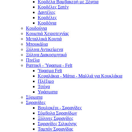
Κορδέλα Βαμβακερή με Ξέφτια
Κορδέλες Σατέν
Δαντέλες
Κορδέλες
Κορδόνια
Κουδούνια
Κουμπιά Χειροτεχνίας
Μεταλλικά Κουτιά
Μπουκάλια
Ξύλινα Αντικείμενα
Ξύλινα Διακοσμητικά
Πινέλα
Ραπτική - 'Υφασμα - Felt
Ύφασμα Felt
Κεφαλάκια - Μάτια - Μαλλιά για Κουκλάκια
Πλέξιμο
Τσόχα
Υφάσματα
Σύρματα
Σφραγίδες
Βουλοκέρι - Σφραγίδες
Σύμβολα Σφραγίδων
Ξύλινες Σφραγίδες
Σφραγίδες Σιλικόνης
Ταμπόν Σφραγίδας