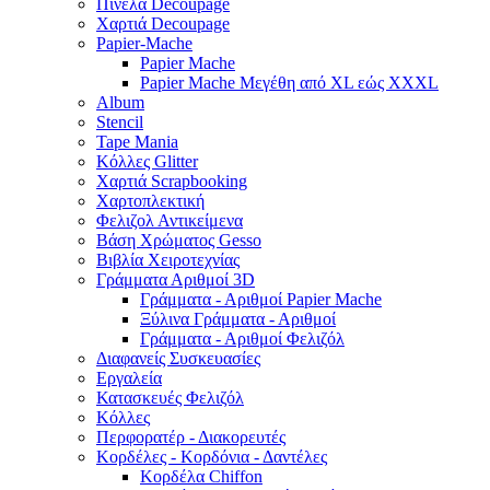
Πινέλα Decoupage
Χαρτιά Decoupage
Papier-Mache
Papier Mache
Papier Mache Μεγέθη από XL εώς XXXL
Album
Stencil
Tape Mania
Κόλλες Glitter
Χαρτιά Scrapbooking
Χαρτοπλεκτική
Φελιζολ Αντικείμενα
Βάση Χρώματος Gesso
Βιβλία Χειροτεχνίας
Γράμματα Αριθμοί 3D
Γράμματα - Αριθμοί Papier Mache
Ξύλινα Γράμματα - Αριθμοί
Γράμματα - Αριθμοί Φελιζόλ
Διαφανείς Συσκευασίες
Εργαλεία
Κατασκευές Φελιζόλ
Κόλλες
Περφορατέρ - Διακορευτές
Κορδέλες - Κορδόνια - Δαντέλες
Κορδέλα Chiffon