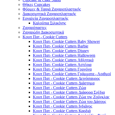
Θήκες Cupcakes
Φόρμες & Ταψιά Ζαχαροπλαστικής
Διακοσμητικά Ζαχαροπλαστικής
Εργαλεία Ζαχαροπλαστικής
Καλούπια Σιλικόνης
Ζαχαρόπαστες
Ζαχαρώδη Διακοσμητικά
Κουπ Πατ - Cookie Cutters
Κουπ Πατ- Cookie Cutters Baby Shower
Κουπ Πατ- Cookie Cutters Barbie
Κουπ Πατ- Cookie Cutters Disney
Κουπ Πατ- Cookie Cutters Halloween
Κουπ Πατ- Cookie Cutters Αθλητικά
Κουπ Πατ- Cookie Cutters Αστέρια
Κουπ Πατ- Cookie Cutters Γοργόνα
Κουπ Πατ- Cookie Cutters Γράμματα - Αριθμοί
Κουπ Πατ - Cookie Cutters Δεινόσαυρος
Κουπ Πατ - Cookie Cutters Διάστημα
Κουπ Πατ - Cookie Cutters Ζώα
Κουπ Πατ - Cookie Cutters Διάφορα Σχέδια
Κουπ Πατ - Cookie Cutters Ζώα της Ζούγκλας
Κουπ Πατ - Cookie Cutters Ζώα του Δάσους
Κουπ Πατ - Cookie Cutters Ινδιάνος
Κουπ Πατ - Cookie Cutters Καρδιά