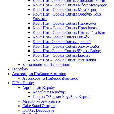
Κουπ Πατ- Cookie Cutters Λουλούδι - Φυτά
Κουπ Πατ - Cookie Cutters Μέσα Μεταφοράς
Κουπ Πατ - Cookie Cutters Μονόκερος
Κουπ Πατ - Cookie Cutters Ουράνιο Τόξο -
Σύννεφο
Κουπ Πατ - Cookie Cutters Πασχαλινά
Κουπ Πατ - Cookie Cutters Πριγκίπισσα
Κουπ Πατ - Cookie Cutters Πρώτα Γενέθλια
Κουπ Πατ- Cookie Cutters Σκυλάκι
Κουπ Πατ- Cookie Cutters Τροπικό
Κουπ Πατ - Cookie Cutters Χιονονιφάδα
Κουπ Πατ- Cookie Cutters Ψάρια - Βυθός
Κουπ Πατ - Cookie Cutters Ιππότες
Κουπ Πατ - Cookie Cutter Peter Rabbit
Συσκευασία και Παρουσίαση
Παιχνίδια
Διακόσμηση Παιδικού Δωματίου
Αυτοκόλλητα Παιδικού Δωματίου
DIY - Hobby
Δημιουργία Κεριών
Καλούπια Σιλικόνης
Πρώτες Ύλες και Εργαλεία Κεριού
Μεταλλικά Αντικείμενα
Cake Stand Στοιχεία
Κόλλες Decoupage