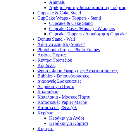
Animals
Αριθμοί για την διακόσμηση της τούρτας
Cupcake & Cake Stand
CupCake Wraps - Toppers - Stand
Cupcake & Cake Stand
Cupcake Cases (Θήκες) - Wrappers
Cupcake Toppers - Διακόσμηση Cupcake
Donuts Stand - Wall
Χάρτινα Σουβέρ (Souver)
Photobooth Props - Photo Frames
Αφίσες Πόρτας
Κέντρα Τραπεζιού
Κορδέλες
Φρου - Φρου Σφυρίχτρες Αναπτυσσόμενες
Bubbles - Σαπουνόφουσκες
Διαφανείς Συσκευασίες
Δωράκια για Πάρτυ
Καλαμάκια
Καπελάκια - Μάσκες Πάρτυ
Κατασκευές Papier Mache
Κατασκευές Φελιζόλ
Κεράκια
Κεράκια για Αγόρι
Κεράκια για Κορίτσι
Κομφετί