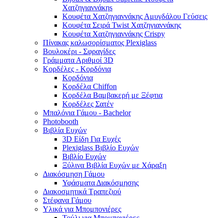
Χατζηγιαννάκηs
Κουφέτα Χατζηγιαννάκης Αμυγδάλου Γεύσεις
Κουφέτα Σειρά Twist Χατζηγιαννάκης
Κουφέτα Χατζηγιαννάκης Crispy
Πίνακας καλωσορίσματος Plexiglass
Βουλοκέρι - Σφραγίδες
Γράμματα Αριθμοί 3D
Κορδέλες - Κορδόνια
Κορδόνια
Κορδέλα Chiffon
Κορδέλα Βαμβακερή με Ξέφτια
Κορδέλες Σατέν
Μπαλόνια Γάμου - Bachelor
Photobooth
Βιβλία Ευχών
3D Είδη Για Ευχές
Plexiglass Βιβλίο Ευχών
Βιβλίο Ευχών
Ξύλινα Βιβλία Ευχών με Χάραξη
Διακόσμηση Γάμου
Υφάσματα Διακόσμησης
Διακοσμητικά Τραπεζιού
Στέφανα Γάμου
Υλικά για Μπομπονιέρες
Τούλι για Μπομπονιέρες