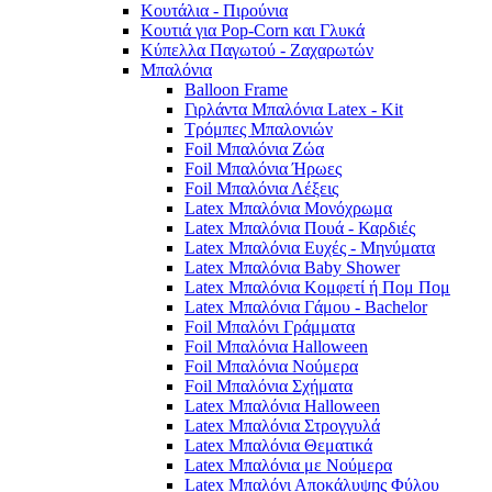
Κουτάλια - Πιρούνια
Κουτιά για Pop-Corn και Γλυκά
Κύπελλα Παγωτού - Ζαχαρωτών
Μπαλόνια
Balloon Frame
Γιρλάντα Μπαλόνια Latex - Kit
Τρόμπες Μπαλονιών
Foil Μπαλόνια Ζώα
Foil Μπαλόνια Ήρωες
Foil Μπαλόνια Λέξεις
Latex Μπαλόνια Μονόχρωμα
Latex Μπαλόνια Πουά - Καρδιές
Latex Μπαλόνια Ευχές - Μηνύματα
Latex Μπαλόνια Baby Shower
Latex Μπαλόνια Κομφετί ή Πομ Πομ
Latex Μπαλόνια Γάμου - Bachelor
Foil Μπαλόνι Γράμματα
Foil Μπαλόνια Halloween
Foil Μπαλόνια Νούμερα
Foil Μπαλόνια Σχήματα
Latex Μπαλόνια Halloween
Latex Μπαλόνια Στρογγυλά
Latex Μπαλόνια Θεματικά
Latex Μπαλόνια με Νούμερα
Latex Μπαλόνι Αποκάλυψης Φύλου