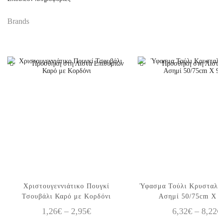
Brands
Προσθήκη στη Λίστα Επιθυμιών
Προσθήκη στη Λίστ
Αυτό το
Αυτό το
Χριστουγεννιάτικο Πουγκί
Ύφασμα Τούλι Κρυσταλ
προϊόν έχει
προϊόν έχει
Τσουβάλι Καρό με Κορδόνι
Ασημί 50/75cm X
πολλαπλές
πολλαπλές
Price
1,26
€
–
2,95
€
6,32
€
–
8,22
παραλλαγές.
παραλλαγές.