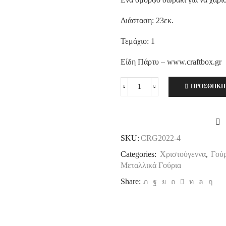
Διάσταση: 23εκ.
Τεμάχιο: 1
Είδη Πάρτυ – www.craftbox.gr
ΠΡΟΣΘΉΚΗ
Χριστουγεννιάτικο
Γούρι
-
Vintage
Αγωνιστικό
SKU:
CRG2022-4
Αμάξι
ποσότητα
Categories:
Χριστούγεννα
,
Γούρ
Μεταλλικά Γούρια
Share: