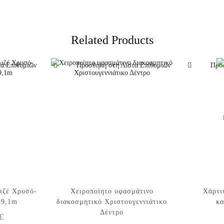
Related Products
α Επιθυμιών
Προσθήκη στη Λίστα Επιθυμιών
Προσ
ιζέ Χρυσό-
Χειροποίητο υφασμάτινο
Χάρτι
Αυτό το
 9,1m
διακοσμητικό Χριστουγεννιάτικο
κα
προϊόν έχει
Δέντρο
Price
€
πολλαπλές