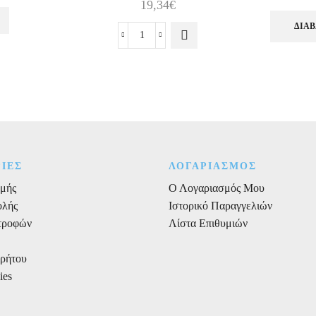
19,34
€
range:
παραλλαγές.
6,32€
ΔΙΑΒ
Οι επιλογές
Χειροποίητο
μπορούν να
through
έ
υφασμάτινο
επιλεγούν
8,22€
διακοσμητικό
στη σελίδα
Χριστουγεννιάτικο
του
Δέντρο
προϊόντος
ποσότητα
ΙΕΣ
ΛΟΓΑΡΙΑΣΜΟΣ
μής
Ο Λογαριασμός Μου
ολής
Ιστορικό Παραγγελιών
στροφών
Λίστα Επιθυμιών
ρρήτου
ies