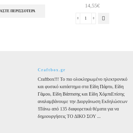
πολλαπλές
14,55
€
παραλλαγές.
ΆΣΤΕ ΠΕΡΙΣΣΌΤΕΡΑ
Οι επιλογές
Ύφασμα
μπορούν να
Runner
επιλεγούν
Αστέρια
στη σελίδα
50cm
του
X
προϊόντος
5m
ποσότητα
Craftbox.gr
Craftbox!!! Το πιο ολοκληρωμένο ηλεκτρονικό
και φυσικό κατάστημα στα
Είδη Πάρτυ
,
Είδη
Γάμου
,
Είδη Βάπτισης
και
Είδη Χόμπι
Επίσης
αναλαμβάνουμε την Διοργάνωση Εκδηλώσεων
!Πάνω από 135 διαφορετικά θέματα για να
δημιουργήσεις ΤΟ ΔΙΚΟ ΣΟΥ ...