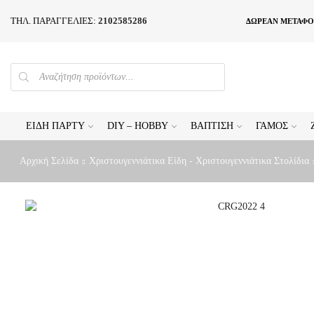
ΤΗΛ. ΠΑΡΑΓΓΕΛΙΕΣ:
2102585286
ΔΩΡΕΑΝ ΜΕΤΑΦΟ
PRODUCTS
SEARCH
ΕΊΔΗ ΠΆΡΤΥ
DIY – HOBBY
ΒΆΠΤΙΣΗ
ΓΆΜΟΣ
Αρχική Σελίδα
Χριστουγεννιάτικα Είδη - Χριστουγεννιάτικα Στολίδια