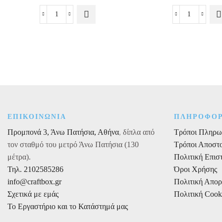
range:
Οι επιλογές
Οι επιλογές
1,26€
Χριστουγεννιάτικο
Ύφασμα
μπορούν να
μπορούν να
Πουγκί
Τούλι
επιλεγούν
επιλεγούν
through
Τσουβάλι
Κρυσταλιζ
στη σελίδα
στη σελίδα
2,95€
Καρό
Χρυσό-
του
του
με
Ασημί
προϊόντος
προϊόντος
Κορδόνι
50/75cm
ποσότητα
X
9,1m
ποσότητα
ΕΠΙΚΟΙΝΩΝΙΑ
ΠΛΗΡΟΦΟΡ
Προμπονά 3, Άνω Πατήσια, Αθήνα
,
δίπλα από
Τρόποι Πληρω
τον σταθμό του μετρό Άνω Πατήσια (130
Τρόποι Αποστ
μέτρα).
Πολιτική Επι
Τηλ. 2102585286
Όροι Χρήσης
info@craftbox.gr
Πολιτική Απο
Σχετικά με εμάς
Πολιτική Cook
Το Εργαστήριο και το Κατάστημά μας