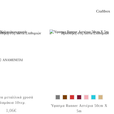
Craftbox
θήκη στη Λίστα Επιθυμιών
Προσθήκη στη Λίστα Επιθυμιών
ΑΝΑΜΈΝΕΤΑΙ
να μεταλλικά χρυσά
λαμάκια 10τεμ.
Αυτό το
Ύφασμα Runner Αστέρια 50cm X
1,06
€
προϊόν έχει
5m