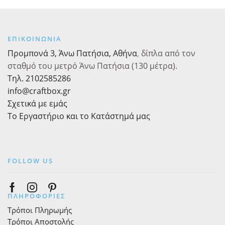
4
"Merry
προϊόντος
εκ.
Christmas"
25
με
τεμ.
Κορδόνι
ΕΠΙΚΟΙΝΩΝΙΑ
ποσότητα
ποσότητα
Προμπονά 3, Άνω Πατήσια, Αθήνα
,
δίπλα από τον
σταθμό του μετρό Άνω Πατήσια (130 μέτρα).
Τηλ. 2102585286
info@craftbox.gr
Σχετικά με εμάς
Το Εργαστήριο και το Κατάστημά μας
FOLLOW US
Facebook
Instagram
Pinterest
ΠΛΗΡΟΦΟΡΙΕΣ
Τρόποι Πληρωμής
Τρόποι Αποστολής