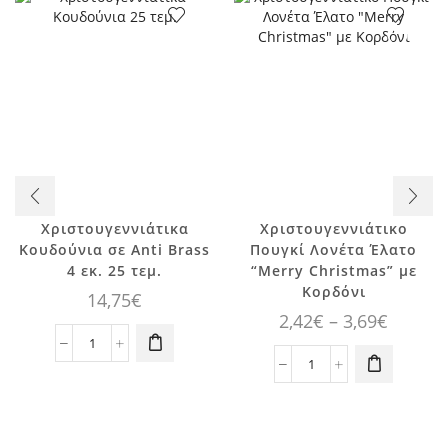
Χριστουγεννιάτικα
Χριστουγεννιάτικο
Κουδούνια σε Anti Brass
Πουγκί Λονέτα Έλατο
Αυτό το
4 εκ. 25 τεμ.
“Merry Christmas” με
προϊόν έχει
Κορδόνι
14,75
€
πολλαπλές
Price
2,42
€
–
3,69
€
παραλλαγές.
range:
Χριστουγεννιάτικα
Οι επιλογές
2,42€
Κουδούνια
Χριστουγεννιάτικο
μπορούν να
σε
Πουγκί
επιλεγούν
throug
Anti
Λονέτα
στη σελίδα
3,69€
Brass
Έλατο
του