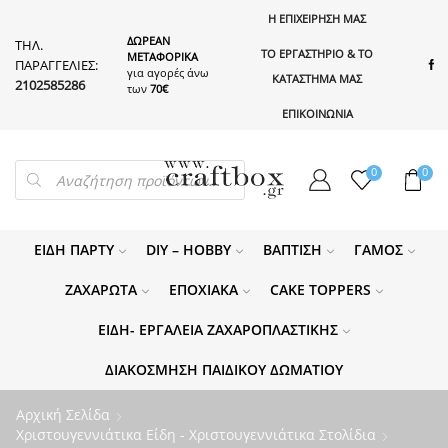
Η ΕΠΙΧΕΙΡΗΣΗ ΜΑΣ
ΔΩΡΕΑΝ
ΤΗΛ.
ΤΟ ΕΡΓΑΣΤΗΡΙΟ & ΤΟ
ΜΕΤΑΦΟΡΙΚΑ
ΠΑΡΑΓΓΕΛΙΕΣ:
για αγορές άνω
ΚΑΤΑΣΤΗΜΑ ΜΑΣ
2102585286
των
70€
ΕΠΙΚΟΙΝΩΝΙΑ
PRODUCTS
0
0
SEARCH
ΕΊΔΗ ΠΆΡΤΥ
DIY – HOBBY
ΒΆΠΤΙΣΗ
ΓΆΜΟΣ
ΖΑΧΑΡΩΤΆ
ΕΠΟΧΙΑΚΆ
CAKE TOPPERS
ΕΊΔΗ- ΕΡΓΑΛΕΊΑ ΖΑΧΑΡΟΠΛΑΣΤΙΚΉΣ
ΔΙΑΚΌΣΜΗΣΗ ΠΑΙΔΙΚΟΎ ΔΩΜΑΤΊΟΥ
Αρχική Σελίδα
Χριστουγεννιάτικα Είδη - Χριστουγεννιάτικα Στολίδια