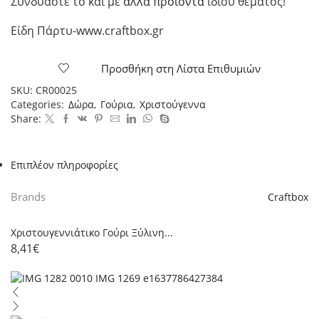
Συνδυάστε το και με
άλλα προϊόντα
ίδιου θέματος!
Είδη Πάρτυ-www.craftbox.gr
Προσθήκη στη Λίστα Επιθυμιών
SKU:
CR00025
Categories:
Δώρα
,
Γούρια
,
Χριστούγεννα
Share:
Επιπλέον πληροφορίες
Brands
Craftbox
Χριστουγεννιάτικο Γούρι Ξύλινη...
8,41
€