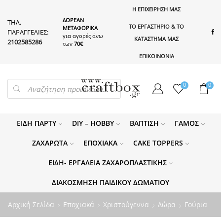
Η ΕΠΙΧΕΙΡΗΣΗ ΜΑΣ
ΔΩΡΕΑΝ
ΤΗΛ.
ΤΟ ΕΡΓΑΣΤΗΡΙΟ & ΤΟ
ΜΕΤΑΦΟΡΙΚΑ
ΠΑΡΑΓΓΕΛΙΕΣ:
για αγορές άνω
ΚΑΤΑΣΤΗΜΑ ΜΑΣ
2102585286
των
70€
ΕΠΙΚΟΙΝΩΝΙΑ
PRODUCTS
0
0
SEARCH
ΕΊΔΗ ΠΆΡΤΥ
DIY – HOBBY
ΒΆΠΤΙΣΗ
ΓΆΜΟΣ
ΖΑΧΑΡΩΤΆ
ΕΠΟΧΙΑΚΆ
CAKE TOPPERS
ΕΊΔΗ- ΕΡΓΑΛΕΊΑ ΖΑΧΑΡΟΠΛΑΣΤΙΚΉΣ
ΔΙΑΚΌΣΜΗΣΗ ΠΑΙΔΙΚΟΎ ΔΩΜΑΤΊΟΥ
Αρχική Σελίδα
Εποχιακά
Χριστούγεννα
Δώρα
Γούρια