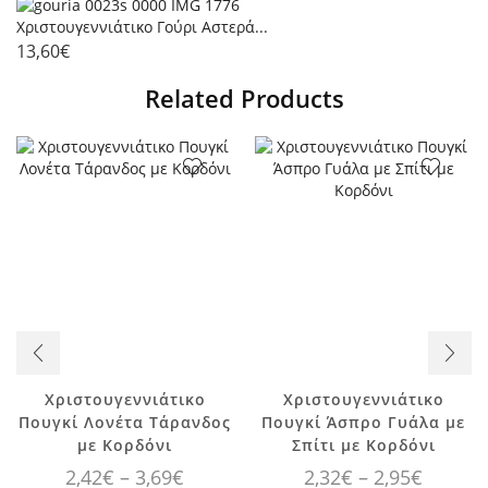
Χριστουγεννιάτικο Γούρι Αστερά...
13,60
€
Related Products
Χριστουγεννιάτικο
Χριστουγεννιάτικο
Αυτό το
Αυτό το
Πουγκί Λονέτα Τάρανδος
Πουγκί Άσπρο Γυάλα με
προϊόν έχει
προϊόν έχει
με Κορδόνι
Σπίτι με Κορδόνι
πολλαπλές
πολλαπλές
Price
Price
2,42
€
–
3,69
€
2,32
€
–
2,95
€