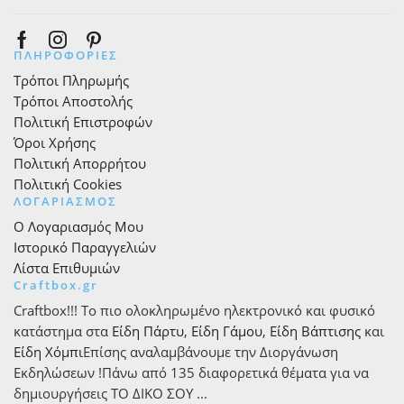
Facebook
Instagram
Pinterest
ΠΛΗΡΟΦΟΡΙΕΣ
Τρόποι Πληρωμής
Τρόποι Αποστολής
Πολιτική Επιστροφών
Όροι Χρήσης
Πολιτική Απορρήτου
Πολιτική Cookies
ΛΟΓΑΡΙΑΣΜΟΣ
Ο Λογαριασμός Μου
Ιστορικό Παραγγελιών
Λίστα Επιθυμιών
Craftbox.gr
Craftbox!!! Το πιο ολοκληρωμένο ηλεκτρονικό και φυσικό
κατάστημα στα
Είδη Πάρτυ
,
Είδη Γάμου
,
Είδη Βάπτισης
και
Είδη Χόμπι
Επίσης αναλαμβάνουμε την Διοργάνωση
Εκδηλώσεων !Πάνω από 135 διαφορετικά θέματα για να
δημιουργήσεις ΤΟ ΔΙΚΟ ΣΟΥ ...