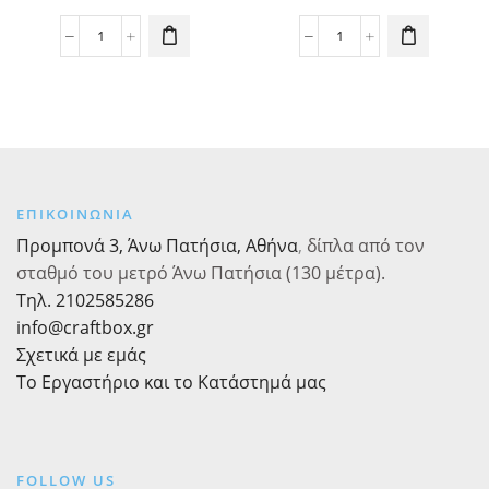
παραλλαγές.
παραλλαγές.
range:
range:
Οι επιλογές
Οι επιλογές
2,42€
2,32€
Χριστουγεννιάτικο
Χριστουγεννιάτικο
μπορούν να
μπορούν να
Πουγκί
Πουγκί
επιλεγούν
επιλεγούν
through
throug
Λονέτα
Άσπρο
στη σελίδα
στη σελίδα
3,69€
2,95€
Τάρανδος
Γυάλα
του
του
με
με
προϊόντος
προϊόντος
Κορδόνι
Σπίτι
ποσότητα
με
Κορδόνι
ΕΠΙΚΟΙΝΩΝΙΑ
ποσότητα
Προμπονά 3, Άνω Πατήσια, Αθήνα
,
δίπλα από τον
σταθμό του μετρό Άνω Πατήσια (130 μέτρα).
Τηλ. 2102585286
info@craftbox.gr
Σχετικά με εμάς
Το Εργαστήριο και το Κατάστημά μας
FOLLOW US