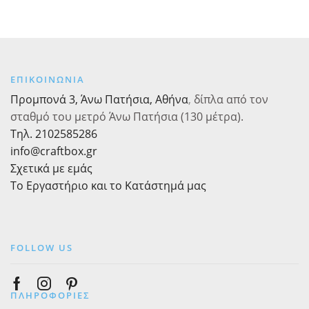
3,16€
Joyeux
50/75cm
του
προϊόντος
Noel
X
προϊόντος
ποσότητα
5m
ποσότητα
ΕΠΙΚΟΙΝΩΝΙΑ
Προμπονά 3, Άνω Πατήσια, Αθήνα
,
δίπλα από τον
σταθμό του μετρό Άνω Πατήσια (130 μέτρα).
Τηλ. 2102585286
info@craftbox.gr
Σχετικά με εμάς
Το Εργαστήριο και το Κατάστημά μας
FOLLOW US
Facebook
Instagram
Pinterest
ΠΛΗΡΟΦΟΡΙΕΣ