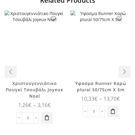
Related Products
Αυτό το
Χριστουγεννιάτικο
Ύφασμα Runner Καρώ
Αυτό το
προϊόν έχει
Πουγκί Τσουβάλι Joyeux
plural 50/75cm X 5m
προϊόν έχει
πολλαπλές
Noel
Price
10,33
€
–
13,70
€
πολλαπλές
παραλλαγές.
Price
1,26
€
–
3,16
€
range
παραλλαγές.
Οι επιλογές
range:
10,33
Ύφασμα
Οι επιλογές
μπορούν να
1,26€
Χριστουγεννιάτικο
Runner
μπορούν να
επιλεγούν
throu
Πουγκί
Καρώ
επιλεγούν
στη σελίδα
through
13,70
Τσουβάλι
plural
στη σελίδα
του