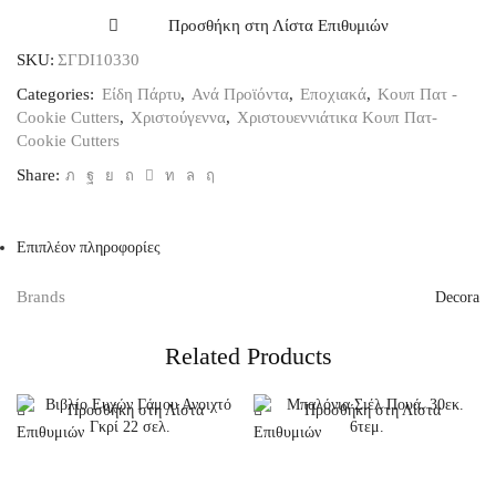
Αι
Βασίλης
Προσθήκη στη Λίστα Επιθυμιών
και
SKU:
ΣΓDI10330
Τάρανδος
της
Categories:
Είδη Πάρτυ
,
Ανά Προϊόντα
,
Εποχιακά
,
Κουπ Πατ -
Decora
Cookie Cutters
,
Χριστούγεννα
,
Χριστουεννιάτικα Κουπ Πατ-
Σετ
Cookie Cutters
2τεμ.
Share:
7-
8εκ.
ποσότητα
Επιπλέον πληροφορίες
Brands
Decora
Related Products
Προσθήκη στη Λίστα
Προσθήκη στη Λίστα
Επιθυμιών
Επιθυμιών