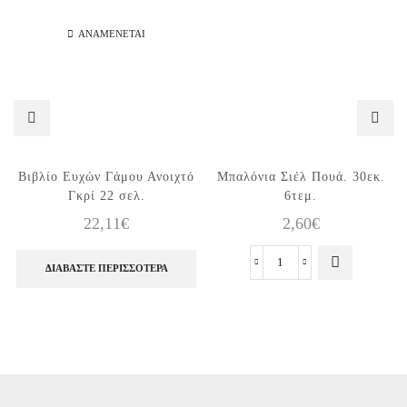
ΑΝΑΜΈΝΕΤΑΙ
Βιβλίο Ευχών Γάμου Ανοιχτό
Μπαλόνια Σιέλ Πουά. 30εκ.
Γκρί 22 σελ.
6τεμ.
22,11
€
2,60
€
ΔΙΑΒΆΣΤΕ ΠΕΡΙΣΣΌΤΕΡΑ
Μπαλόνια
Σιέλ
Πουά.
30εκ.
6τεμ.
ποσότητα