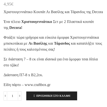
4,95
€
Χριστουγεννιάτικο Κουπάτ Αι Βασίλης και Τάρανδος της Decora
Ένα τέλειο
Χριστουγεννιάτικο
Σετ με 2 Πλαστικά κουπάτ
της
Decora!
Φτιάξτε τώρα γρήγορα και εύκολα όμορφα Χριστουγεννιάτικα
μπισκοτάκια με
Αι Βασίλης
και
Τάρανδος
και καταπλήξτε τους
πελάτες ή τους καλεσμένους σας!
Σε διάσταση 7 – 8 εκ είναι ιδανικά για ένα όμορφο τσαι δίπλα
στο τζάκι!
Διάσταση Π7-8 x Β2,2εκ.
Είδη πάρτυ – www.craftbox.gr
ΠΡΟΣΘΉΚΗ ΣΤΟ ΚΑΛΆΘΙ
Χριστουγεννιάτικο
Κουπάτ