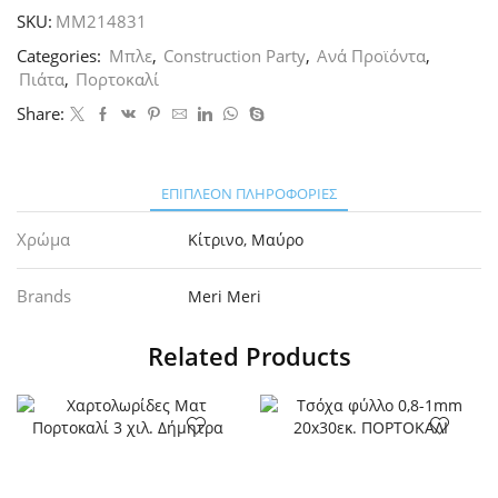
8τεμ.
SKU:
MM214831
ποσότητα
Categories:
Μπλε
,
Construction Party
,
Ανά Προϊόντα
,
Πιάτα
,
Πορτοκαλί
Share:
ΕΠΙΠΛΈΟΝ ΠΛΗΡΟΦΟΡΊΕΣ
Χρώμα
Κίτρινο
,
Μαύρο
Brands
Meri Meri
Related Products