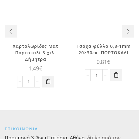
Χαρτολωρίδες Ματ
Τσόχα φύλλο 0,8-1mm
Πορτοκαλί 3 χιλ.
20×30εκ. ΠΟΡΤΟΚΑΛΙ
Δήμητρα
0,81
€
1,49
€
Τσόχα
Χαρτολωρίδες
φύλλο
Ματ
0,8-
Πορτοκαλί
1mm
3
20x30εκ.
χιλ.
ΠΟΡΤΟΚΑΛΙ
Δήμητρα
ποσότητα
ποσότητα
ΕΠΙΚΟΙΝΩΝΙΑ
Προμπονά 3, Άνω Πατήσια, Αθήνα
,
δίπλα από τον