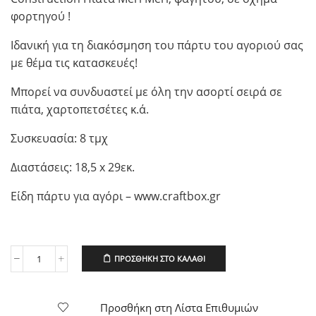
φορτηγού !
Ιδανική για τη διακόσμηση του πάρτυ του αγοριού σας
με θέμα τις κατασκευές!
Μπορεί να συνδυαστεί με όλη την ασορτί σειρά σε
πιάτα, χαρτοπετσέτες κ.ά.
Συσκευασία: 8 τμχ
Διαστάσεις: 18,5 x 29εκ.
Είδη πάρτυ για αγόρι – www.craftbox.gr
ΠΡΟΣΘΉΚΗ ΣΤΟ ΚΑΛΆΘΙ
Construction
Πιάτα
Meri
Meri,
Προσθήκη στη Λίστα Επιθυμιών