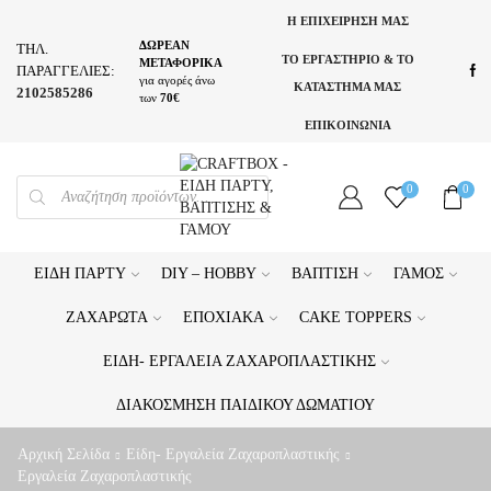
Η ΕΠΙΧΕΙΡΗΣΗ ΜΑΣ
ΔΩΡΕΑΝ
ΤΗΛ.
ΤΟ ΕΡΓΑΣΤΗΡΙΟ & ΤΟ
ΜΕΤΑΦΟΡΙΚΑ
ΠΑΡΑΓΓΕΛΙΕΣ:
για αγορές άνω
ΚΑΤΑΣΤΗΜΑ ΜΑΣ
2102585286
των
70€
ΕΠΙΚΟΙΝΩΝΙΑ
PRODUCTS
0
0
SEARCH
ΕΊΔΗ ΠΆΡΤΥ
DIY – HOBBY
ΒΆΠΤΙΣΗ
ΓΆΜΟΣ
ΖΑΧΑΡΩΤΆ
ΕΠΟΧΙΑΚΆ
CAKE TOPPERS
ΕΊΔΗ- ΕΡΓΑΛΕΊΑ ΖΑΧΑΡΟΠΛΑΣΤΙΚΉΣ
ΔΙΑΚΌΣΜΗΣΗ ΠΑΙΔΙΚΟΎ ΔΩΜΑΤΊΟΥ
Αρχική Σελίδα
Είδη- Εργαλεία Ζαχαροπλαστικής
Εργαλεία Ζαχαροπλαστικής