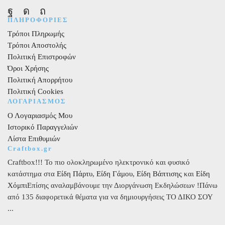
Facebook
Instagram
Pinterest
ΠΛΗΡΟΦΟΡΙΕΣ
Τρόποι Πληρωμής
Τρόποι Αποστολής
Πολιτική Επιστροφών
Όροι Χρήσης
Πολιτική Απορρήτου
Πολιτική Cookies
ΛΟΓΑΡΙΑΣΜΟΣ
Ο Λογαριασμός Μου
Ιστορικό Παραγγελιών
Λίστα Επιθυμιών
Craftbox.gr
Craftbox!!! Το πιο ολοκληρωμένο ηλεκτρονικό και φυσικό
κατάστημα στα
Είδη Πάρτυ
,
Είδη Γάμου
,
Είδη Βάπτισης
και
Είδη
Χόμπι
Επίσης αναλαμβάνουμε την Διοργάνωση Εκδηλώσεων !Πάνω
από 135 διαφορετικά θέματα για να δημιουργήσεις ΤΟ ΔΙΚΟ ΣΟΥ
...