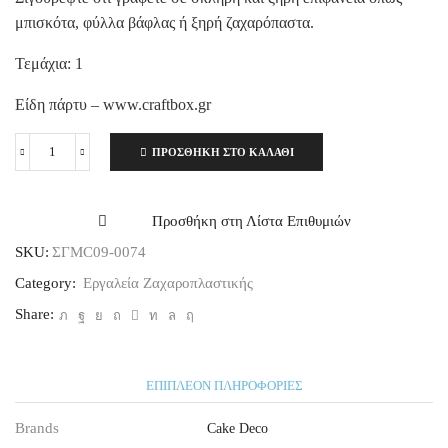
μπισκότα, φύλλα βάφλας ή ξηρή ζαχαρόπαστα.
Τεμάχια: 1
Είδη πάρτυ – www.craftbox.gr
ΠΡΟΣΘΉΚΗ ΣΤΟ ΚΑΛΆΘΙ
Διπλός
βρώσιμος
μαρκαδόρος
στο
Προσθήκη στη Λίστα Επιθυμιών
χρώμα
SKU:
ΣΓMC09-0074
της
σοκολάτας
Category:
Εργαλεία Ζαχαροπλαστικής
ποσότητα
Share:
ΕΠΙΠΛΈΟΝ ΠΛΗΡΟΦΟΡΊΕΣ
Brands
Cake Deco