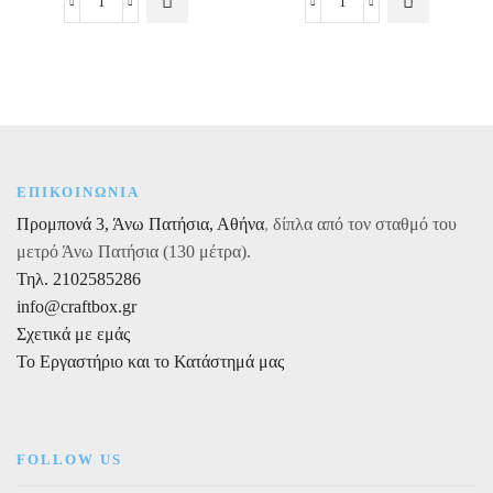
Λειαντής
Διπλός
ζαχαρόπαστας
βρώσιμος
με
κόκκινος
ευθείες
μαρκαδόρος
πλευρές
ποσότητα
1τεμ.
ποσότητα
ΕΠΙΚΟΙΝΩΝΙΑ
Προμπονά 3, Άνω Πατήσια, Αθήνα
,
δίπλα από τον σταθμό του
μετρό Άνω Πατήσια (130 μέτρα).
Τηλ. 2102585286
info@craftbox.gr
Σχετικά με εμάς
Το Εργαστήριο και το Κατάστημά μας
FOLLOW US