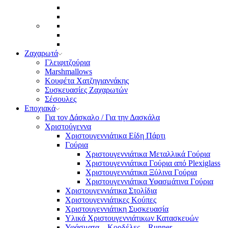
Ζαχαρωτά
Γλειφιτζούρια
Marshmallows
Κουφέτα Χατζηγιαννάκης
Συσκευασίες Ζαχαρωτών
Σέσουλες
Εποχιακά
Για τον Δάσκαλο / Για την Δασκάλα
Χριστούγεννα
Χριστουγεννιάτικα Είδη Πάρτι
Γούρια
Χριστουγεννιάτικα Μεταλλικά Γούρια
Χριστουγεννιάτικα Γούρια από Plexiglass
Χριστουγεννιάτικα Ξύλινα Γούρια
Χριστουγεννιάτικα Υφασμάτινα Γούρια
Χριστουγεννιάτικα Στολίδια
Χριστουγεννιάτικες Κούπες
Χριστουγεννιάτικη Συσκευασία
Υλικά Χριστουγεννιάτικων Κατασκευών
Υφάσματα – Κορδέλες – Runner