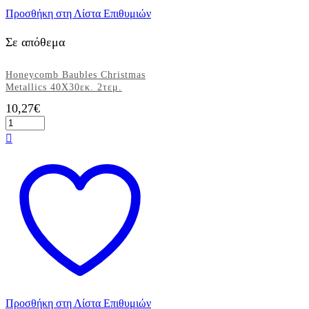
Προσθήκη στη Λίστα Επιθυμιών
Σε απόθεμα
Honeycomb Baubles Christmas
Metallics 40Χ30εκ. 2τεμ.
10,27
€
Honeycomb
Baubles
Christmas
Metallics
40Χ30εκ.
2τεμ.
ποσότητα
Προσθήκη στη Λίστα Επιθυμιών