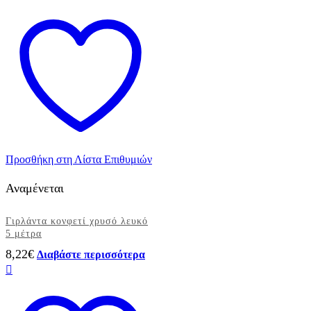
βεντάλιες
sprinkles
Pick
and
Mix
3
τεμ
ποσότητα
Προσθήκη στη Λίστα Επιθυμιών
Αναμένεται
Γιρλάντα κονφετί χρυσό λευκό
5 μέτρα
8,22
€
Διαβάστε περισσότερα