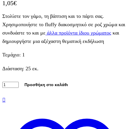
1,05
€
Στολίστε τον γάμο, τη βάπτιση και το πάρτι σας.
Χρησιμοποιήστε το fluffy διακοσμητικό σε ροζ χρώμα και
συνδυάστε το και με
άλλα προϊόντα ίδιου χρώματος
και
δημιουργήστε μια αξέχαστη θεματική εκδήλωση
Τεμάχιο: 1
Διάσταση: 25 εκ.
Fluffy
Προσθήκη στο καλάθι
pom
pom
hot
pink
25εκ.
1τεμ.
ποσότητα