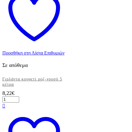
Προσθήκη στη Λίστα Επιθυμιών
Σε απόθεμα
Γιρλάντα κονφετί ροζ-χρυσό 5
μέτρα
8,22
€
Γιρλάντα
κονφετί
ροζ-
χρυσό
5
μέτρα
ποσότητα