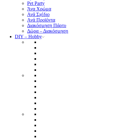
Pet Party
Άνα Χρώμα
Ανά Σχέδιο
Ανά Προϊόντα
Διακόσμηση Πάρτυ
Δώρα – Διακόσμηση
DIY – Hobby