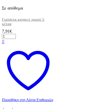
Σε απόθεμα
Γιρλάντα κονφετί χρυσό 5
μέτρα
7,91
€
Γιρλάντα
κονφετί
χρυσό
5
μέτρα
ποσότητα
Προσθήκη στη Λίστα Επιθυμιών