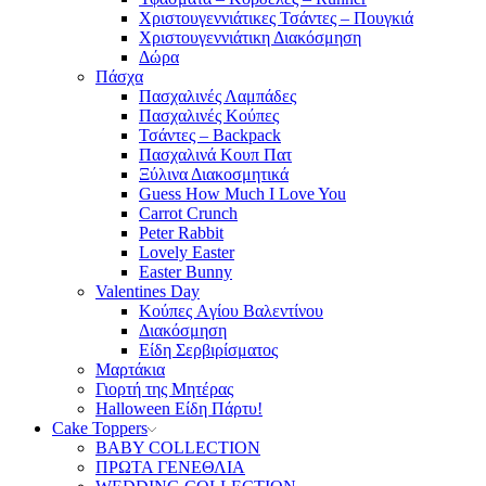
Χριστουγεννιάτικες Τσάντες – Πουγκιά
Χριστουγεννιάτικη Διακόσμηση
Δώρα
Πάσχα
Πασχαλινές Λαμπάδες
Πασχαλινές Κούπες
Τσάντες – Backpack
Πασχαλινά Κουπ Πατ
Ξύλινα Διακοσμητικά
Guess How Much I Love You
Carrot Crunch
Peter Rabbit
Lovely Easter
Easter Bunny
Valentines Day
Κούπες Aγίου Βαλεντίνου
Διακόσμηση
Είδη Σερβιρίσματος
Μαρτάκια
Γιορτή της Μητέρας
Halloween Είδη Πάρτυ!
Cake Toppers
BABY COLLECTION
ΠΡΩΤΑ ΓΕΝΕΘΛΙΑ