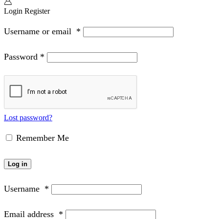
Login
Register
Username or email
*
Password
*
Lost password?
Remember Me
Log in
Username
*
Email address
*