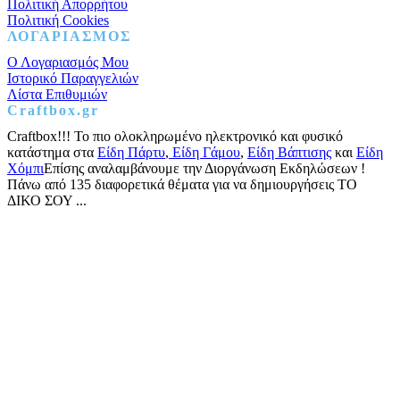
Πολιτική Απορρήτου
Πολιτική Cookies
ΛΟΓΑΡΙΑΣΜΟΣ
Ο Λογαριασμός Μου
Ιστορικό Παραγγελιών
Λίστα Επιθυμιών
Craftbox.gr
Craftbox!!! Το πιο ολοκληρωμένο ηλεκτρονικό και φυσικό
κατάστημα στα
Είδη Πάρτυ
,
Είδη Γάμου
,
Είδη Βάπτισης
και
Είδη
Χόμπι
Επίσης αναλαμβάνουμε την Διοργάνωση Εκδηλώσεων !
Πάνω από 135 διαφορετικά θέματα για να δημιουργήσεις ΤΟ
ΔΙΚΟ ΣΟΥ ...