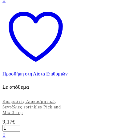
Προσθήκη στη Λίστα Επιθυμιών
Σε απόθεμα
Κρεμαστές Διακοσμητικές
βεντάλιες sprinkles Pick and
Mix 3 τεμ
9,17
€
Κρεμαστές
Διακοσμητικές