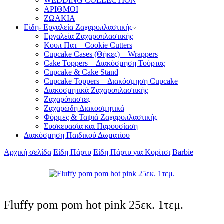
WEDDING COLLECTION
ΑΡΙΘΜΟΙ
ΖΩΑΚΙΑ
Είδη- Εργαλεία Ζαχαροπλαστικής
Εργαλεία Ζαχαροπλαστικής
Κουπ Πατ – Cookie Cutters
Cupcake Cases (Θήκες) – Wrappers
Cake Toppers – Διακόσμηση Τούρτας
Cupcake & Cake Stand
Cupcake Toppers – Διακόσμηση Cupcake
Διακοσμητικά Ζαχαροπλαστικής
Ζαχαρόπαστες
Ζαχαρώδη Διακοσμητικά
Φόρμες & Ταψιά Ζαχαροπλαστικής
Συσκευασία και Παρουσίαση
Διακόσμηση Παιδικού Δωματίου
Αρχική σελίδα
Είδη Πάρτυ
Είδη Πάρτυ για Κορίτσι
Barbie
Fluffy pom pom hot pink 25εκ. 1τεμ.