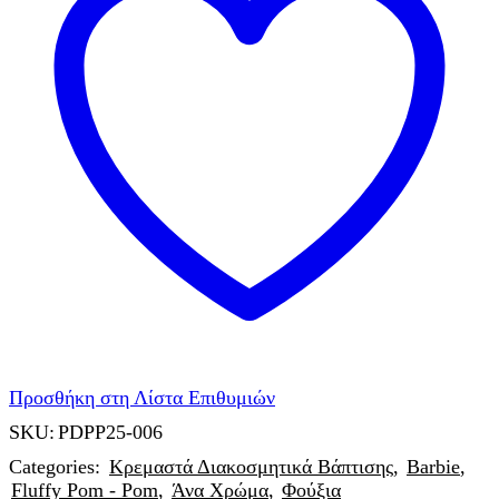
Προσθήκη στη Λίστα Επιθυμιών
SKU:
PDPP25-006
Categories:
Κρεμαστά Διακοσμητικά Βάπτισης
,
Barbie
,
Fluffy Pom - Pom
,
Άνα Χρώμα
,
Φούξια