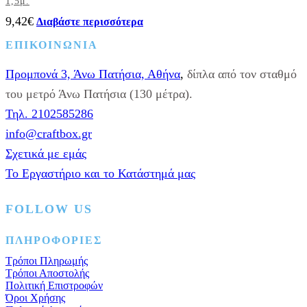
1,5μ.
9,42
€
Διαβάστε περισσότερα
ΕΠΙΚΟΙΝΩΝΙΑ
Προμπονά 3, Άνω Πατήσια, Αθήνα
,
δίπλα από τον σταθμό
του μετρό Άνω Πατήσια (130 μέτρα).
Τηλ. 2102585286
info@craftbox.gr
Σχετικά με εμάς
Το Εργαστήριο και το Κατάστημά μας
FOLLOW US
Facebook
Instagram
Pinterest
ΠΛΗΡΟΦΟΡΙΕΣ
Τρόποι Πληρωμής
Τρόποι Αποστολής
Πολιτική Επιστροφών
Όροι Χρήσης