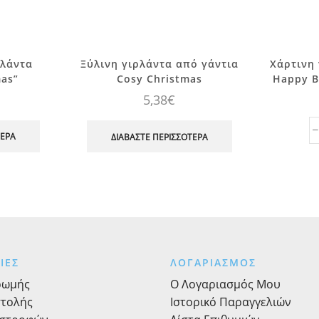
ρλάντα
Ξύλινη γιρλάντα από γάντια
Xάρτινη 
mas”
Cosy Christmas
Happy B
5,38
€
ΤΕΡΑ
ΔΙΑΒΆΣΤΕ ΠΕΡΙΣΣΌΤΕΡΑ
ΙΕΣ
ΛΟΓΑΡΙΑΣΜΟΣ
ρωμής
Ο Λογαριασμός Μου
στολής
Ιστορικό Παραγγελιών