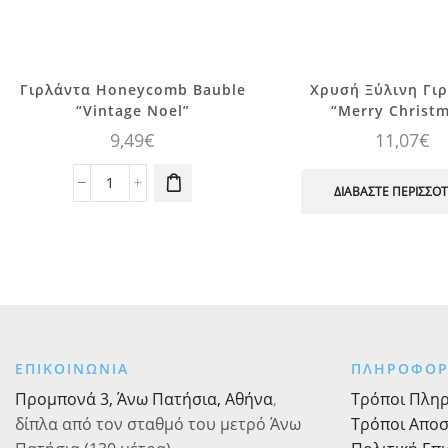
Γιρλάντα Honeycomb Bauble
Χρυσή Ξύλινη Γι
“Vintage Noel”
“Merry Christ
9,49
€
11,07
€
Γιρλάντα
ΔΙΑΒΆΣΤΕ ΠΕΡΙΣΣΌ
Honeycomb
Bauble
"Vintage
Noel"
ποσότητα
ΕΠΙΚΟΙΝΩΝΙΑ
ΠΛΗΡΟΦΟΡ
Προμπονά 3, Άνω Πατήσια, Αθήνα
,
Τρόποι Πλη
δίπλα από τον σταθμό του μετρό Άνω
Τρόποι Απο