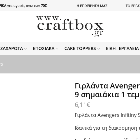
ΙΚΑ
για αγορές άνω των
70€
Η ΕΠΙΧΕΙΡΗΣΗ ΜΑΣ
ΤΟ ΕΡΓΑ
ΖΑΧΑΡΩΤΆ
ΕΠΟΧΙΑΚΆ
CAKE TOPPERS
ΕΊΔΗ- ΕΡΓΑΛΕΊ
rs
Γιρλάντα Avengers
9 σημαιάκια 1 τεμ
6,11
€
Γιρλάντα Avengers Infitiny 
Ιδανικά για τη διακόσμηση 