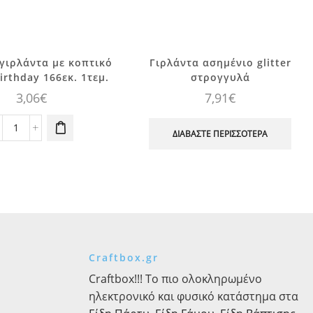
γιρλάντα με κοπτικό
Γιρλάντα ασημένιο glitter
irthday 166εκ. 1τεμ.
στρογγυλά
3,06
€
7,91
€
Xάρτινη
ΔΙΑΒΆΣΤΕ ΠΕΡΙΣΣΌΤΕΡΑ
γιρλάντα
με
κοπτικό
Happy
Birthday
166εκ.
1τεμ.
ποσότητα
Craftbox.gr
Craftbox!!! Το πιο ολοκληρωμένο
ηλεκτρονικό και φυσικό κατάστημα στα