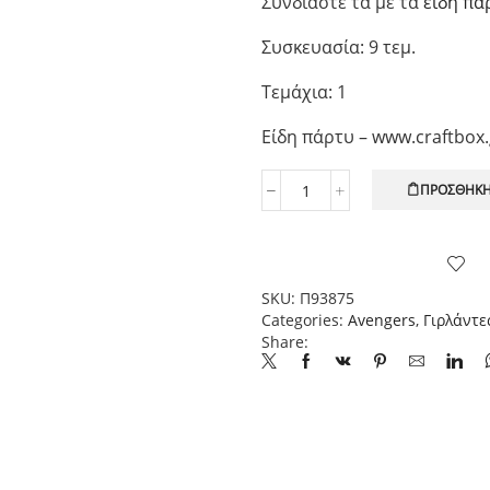
Συνδιάστε τα με τα
είδη πά
Συσκευασία: 9 τεμ.
Τεμάχια: 1
Είδη πάρτυ – www.craftbox.
ΠΡΟΣΘΉΚΗ
Γιρλάντα
Avengers
Infitiny
Stones,
Τριγωνική
SKU:
Π93875
Χάρτινη,
Categories:
Avengers
,
Γιρλάντε
9
Share:
σημαιάκια
1
τεμ.
ποσότητα