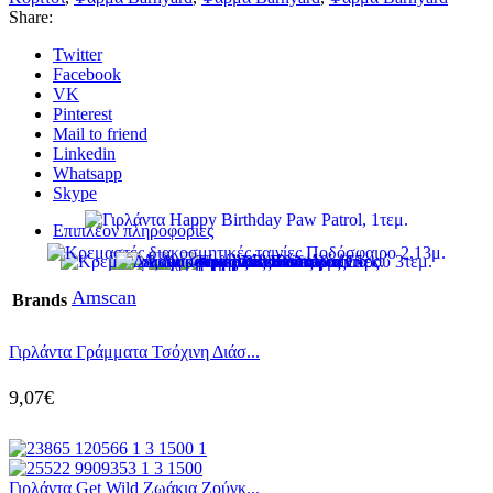
Share:
Twitter
Facebook
VK
Pinterest
Mail to friend
Linkedin
Whatsapp
Skype
Επιπλέον πληροφορίες
Amscan
Brands
Γιρλάντα Γράμματα Τσόχινη Διάσ...
9,07
€
Γιρλάντα Get Wild Ζωάκια Ζούγκ...