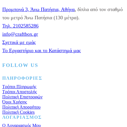
Προμπονά 3, Άνω Πατήσια, Αθήνα
,
δίπλα από τον σταθμό
του μετρό Άνω Πατήσια (130 μέτρα).
Τηλ. 2102585286
info@craftbox.gr
Σχετικά με εμάς
Το Εργαστήριο και το Κατάστημά μας
FOLLOW US
Facebook
Instagram
Pinterest
ΠΛΗΡΟΦΟΡΙΕΣ
Τρόποι Πληρωμής
Τρόποι Αποστολής
Πολιτική Επιστροφών
Όροι Χρήσης
Πολιτική Απορρήτου
Πολιτική Cookies
ΛΟΓΑΡΙΑΣΜΟΣ
Ο Λογαριασμός Μου