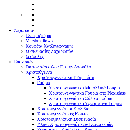
Ζαχαρωτά
Γλειφιτζούρια
Marshmallows
Κουφέτα Χατζηγιαννάκης
Συσκευασίες Ζαχαρωτών
Σέσουλες
Εποχιακά
Για τον Δάσκαλο / Για την Δασκάλα
Χριστούγεννα
Χριστουγεννιάτικα Είδη Πάρτι
Γούρια
Χριστουγεννιάτικα Μεταλλικά Γούρια
Χριστουγεννιάτικα Γούρια από Plexiglass
Χριστουγεννιάτικα Ξύλινα Γούρια
Χριστουγεννιάτικα Υφασμάτινα Γούρια
Χριστουγεννιάτικα Στολίδια
Χριστουγεννιάτικες Κούπες
Χριστουγεννιάτικη Συσκευασία
Υλικά Χριστουγεννιάτικων Κατασκευών
Υφάσματα – Κορδέλες – Runner