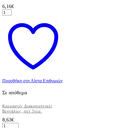
6,16
€
Γιρλάντα
Happy
Birthday
Paw
Patrol,
1τεμ.
ποσότητα
Προσθήκη στη Λίστα Επιθυμιών
Σε απόθεμα
Κρεμαστές Διακοσμητικές
Βεντάλιες, σετ 5τεμ.
8,63
€
Κρεμαστές