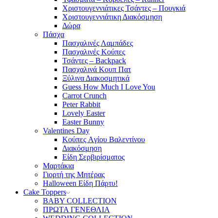
Χριστουγεννιάτικες Τσάντες – Πουγκιά
Χριστουγεννιάτικη Διακόσμηση
Δώρα
Πάσχα
Πασχαλινές Λαμπάδες
Πασχαλινές Κούπες
Τσάντες – Backpack
Πασχαλινά Κουπ Πατ
Ξύλινα Διακοσμητικά
Guess How Much I Love You
Carrot Crunch
Peter Rabbit
Lovely Easter
Easter Bunny
Valentines Day
Κούπες Aγίου Βαλεντίνου
Διακόσμηση
Είδη Σερβιρίσματος
Μαρτάκια
Γιορτή της Μητέρας
Halloween Είδη Πάρτυ!
Cake Toppers
BABY COLLECTION
ΠΡΩΤΑ ΓΕΝΕΘΛΙΑ