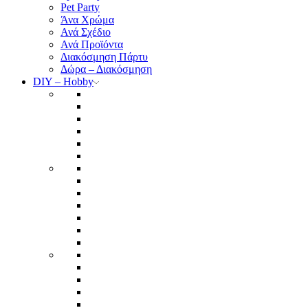
Pet Party
Άνα Χρώμα
Ανά Σχέδιο
Ανά Προϊόντα
Διακόσμηση Πάρτυ
Δώρα – Διακόσμηση
DIY – Hobby