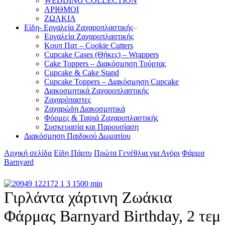
WEDDING COLLECTION
ΑΡΙΘΜΟΙ
ΖΩΑΚΙΑ
Είδη- Εργαλεία Ζαχαροπλαστικής
Εργαλεία Ζαχαροπλαστικής
Κουπ Πατ – Cookie Cutters
Cupcake Cases (Θήκες) – Wrappers
Cake Toppers – Διακόσμηση Τούρτας
Cupcake & Cake Stand
Cupcake Toppers – Διακόσμηση Cupcake
Διακοσμητικά Ζαχαροπλαστικής
Ζαχαρόπαστες
Ζαχαρώδη Διακοσμητικά
Φόρμες & Ταψιά Ζαχαροπλαστικής
Συσκευασία και Παρουσίαση
Διακόσμηση Παιδικού Δωματίου
Αρχική σελίδα
Είδη Πάρτυ
Πρώτα Γενέθλια για Αγόρι
Φάρμα
Barnyard
Γιρλάντα χάρτινη Ζωάκια
Φάρμας Barnyard Birthday, 2 τεμ