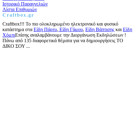
Ιστορικό Παραγγελιών
Λίστα Επιθυμιών
Craftbox.gr
Craftbox!!! Το πιο ολοκληρωμένο ηλεκτρονικό και φυσικό
κατάστημα στα
Είδη Πάρτυ
,
Είδη Γάμου
,
Είδη Βάπτισης
και
Είδη
Χόμπι
Επίσης αναλαμβάνουμε την Διοργάνωση Εκδηλώσεων !
Πάνω από 135 διαφορετικά θέματα για να δημιουργήσεις ΤΟ
ΔΙΚΟ ΣΟΥ ...