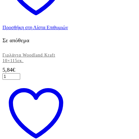
Προσθήκη στη Λίστα Επιθυμιών
Σε απόθεμα
Γιρλάντα Woodland Kraft
10×115εκ.
5,84
€
Γιρλάντα
Woodland
Kraft
10x115εκ.
ποσότητα