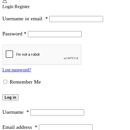
Login
Register
Username or email
*
Password
*
Lost password?
Remember Me
Log in
Username
*
Email address
*