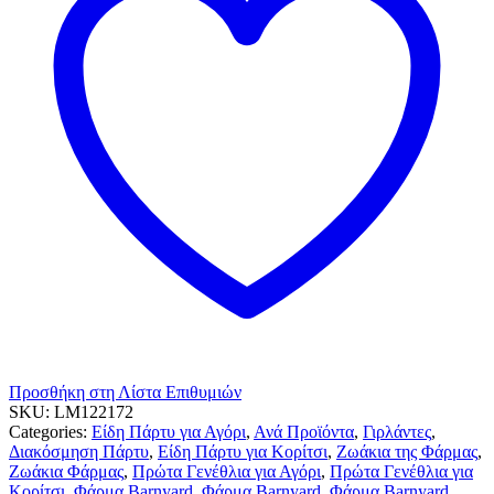
Προσθήκη στη Λίστα Επιθυμιών
SKU:
LM122172
Categories:
Είδη Πάρτυ για Αγόρι
,
Ανά Προϊόντα
,
Γιρλάντες
,
Διακόσμηση Πάρτυ
,
Είδη Πάρτυ για Κορίτσι
,
Ζωάκια της Φάρμας
,
Ζωάκια Φάρμας
,
Πρώτα Γενέθλια για Αγόρι
,
Πρώτα Γενέθλια για
Κορίτσι
,
Φάρμα Barnyard
,
Φάρμα Barnyard
,
Φάρμα Barnyard