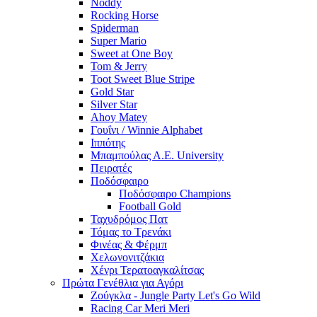
Noddy
Rocking Horse
Spiderman
Super Mario
Sweet at One Boy
Tom & Jerry
Toot Sweet Blue Stripe
Gold Star
Silver Star
Ahoy Matey
Γουΐνι / Winnie Alphabet
Ιππότης
Μπαμπούλας Α.Ε. University
Πειρατές
Ποδόσφαιρο
Ποδόσφαιρο Champions
Football Gold
Ταχυδρόμος Πατ
Τόμας το Τρενάκι
Φινέας & Φέρμπ
Χελωνονιτζάκια
Χένρι Τερατοαγκαλίτσας
Πρώτα Γενέθλια για Αγόρι
Ζούγκλα - Jungle Party Let's Go Wild
Racing Car Meri Meri