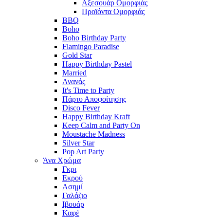
Αξεσουάρ Ομορφιάς
Προϊόντα Ομορφιάς
BBQ
Boho
Boho Birthday Party
Flamingo Paradise
Gold Star
Happy Birthday Pastel
Married
Ανανάς
It's Time to Party
Πάρτυ Αποφοίτησης
Disco Fever
Happy Birthday Kraft
Keep Calm and Party On
Moustache Madness
Silver Star
Pop Art Party
Άνα Χρώμα
Γκρι
Εκρού
Ασημί
Γαλάζιο
Ιβουάρ
Καφέ