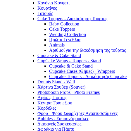
Κανόνια Κονφετί
Κουρτίνες
Τατουάζ
Cake Toppers - Διακόσμηση Τούρτας
Baby Collection
Cake Toppers
Wedding Collection
Πρώτα Γενέθλια
Animals
Αριθμοί για την διακόσμηση της τούρτας
Cupcake & Cake Stand
CupCake Wraps - Toppers - Stand
Cupcake & Cake Stand
Cupcake Cases (Θήκες) - Wrappers
Cupcake Toppers - Διακόσμηση Cupcake
Donuts Stand - Wall
Χάρτινα Σουβέρ (Souver)
Photobooth Props - Photo Frames
Αφίσες Πόρτας
Κέντρα Τραπεζιού
Κορδέλες
Φρου - Φρου Σφυρίχτρες Αναπτυσσόμενες
Bubbles - Σαπουνόφουσκες
Διαφανείς Συσκευασίες
Δωράκια για Πάρτυ