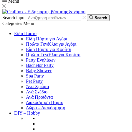
Menu
Search input
Search
Categories
Menu
Είδη Πάρτυ
Είδη Πάρτυ για Αγόρι
Πρώτα Γενέθλια για Αγόρι
Είδη Πάρτυ για Κορίτσι
Πρώτα Γενέθλια για Κορίτσι
Party Ενηλίκων
Bachelor Party
Baby Shower
Spa Party
Pet Party
Άνα Χρώμα
Ανά Σχέδιο
Ανά Προϊόντα
Διακόσμηση Πάρτυ
Δώρα – Διακόσμηση
DIY – Hobby