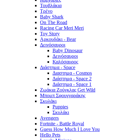
Τουβλάκια
Τρένο
Baby Shark
On The Road
Racing Car Meri Meri
Toy Story
Αρκουδάκι - Bear
Δεινόσαυροι
Baby Dinosaur
Δεινόσαυροι
Καλόσαυρος
Διάστημα - Space
Διαστημα - Cosmos
Διάστημα - Space 2
Διάστημα - Space 1
Ζωάκια Ζούγκλας Get Wild
Μπομπ Σφουγγαράκης
Σκυλάκι
Puppies
Σκυλάκι
Avengers
Fortnite - Battle Royal
Guess How Much I Love You
Hello Pets