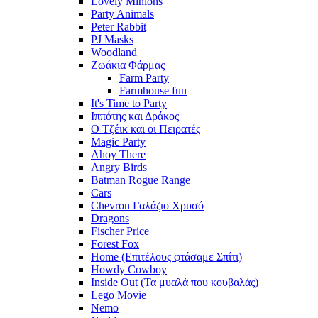
Lovely Minions
Party Animals
Peter Rabbit
PJ Masks
Woodland
Ζωάκια Φάρμας
Farm Party
Farmhouse fun
It's Time to Party
Ιππότης και Δράκος
Ο Τζέικ και οι Πειρατές
Magic Party
Ahoy There
Angry Birds
Batman Rogue Range
Cars
Chevron Γαλάζιο Χρυσό
Dragons
Fischer Price
Forest Fox
Home (Επιτέλους φτάσαμε Σπίτι)
Howdy Cowboy
Inside Out (Τα μυαλά που κουβαλάς)
Lego Movie
Nemo