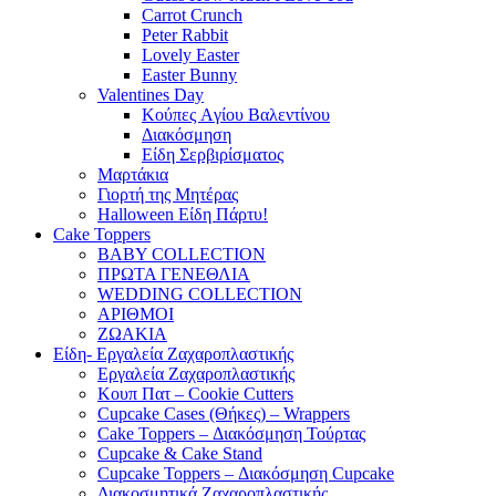
Carrot Crunch
Peter Rabbit
Lovely Easter
Easter Bunny
Valentines Day
Κούπες Aγίου Βαλεντίνου
Διακόσμηση
Είδη Σερβιρίσματος
Μαρτάκια
Γιορτή της Μητέρας
Halloween Είδη Πάρτυ!
Cake Toppers
BABY COLLECTION
ΠΡΩΤΑ ΓΕΝΕΘΛΙΑ
WEDDING COLLECTION
ΑΡΙΘΜΟΙ
ΖΩΑΚΙΑ
Είδη- Εργαλεία Ζαχαροπλαστικής
Εργαλεία Ζαχαροπλαστικής
Κουπ Πατ – Cookie Cutters
Cupcake Cases (Θήκες) – Wrappers
Cake Toppers – Διακόσμηση Τούρτας
Cupcake & Cake Stand
Cupcake Toppers – Διακόσμηση Cupcake
Διακοσμητικά Ζαχαροπλαστικής