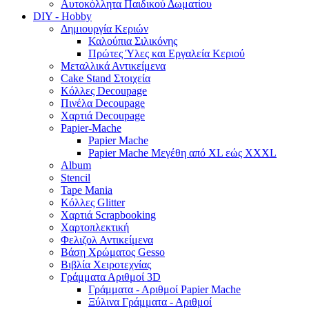
Αυτοκόλλητα Παιδικού Δωματίου
DIY - Hobby
Δημιουργία Κεριών
Καλούπια Σιλικόνης
Πρώτες Ύλες και Εργαλεία Κεριού
Μεταλλικά Αντικείμενα
Cake Stand Στοιχεία
Κόλλες Decoupage
Πινέλα Decoupage
Χαρτιά Decoupage
Papier-Mache
Papier Mache
Papier Mache Μεγέθη από XL εώς XXXL
Album
Stencil
Tape Mania
Κόλλες Glitter
Χαρτιά Scrapbooking
Χαρτοπλεκτική
Φελιζολ Αντικείμενα
Βάση Χρώματος Gesso
Βιβλία Χειροτεχνίας
Γράμματα Αριθμοί 3D
Γράμματα - Αριθμοί Papier Mache
Ξύλινα Γράμματα - Αριθμοί