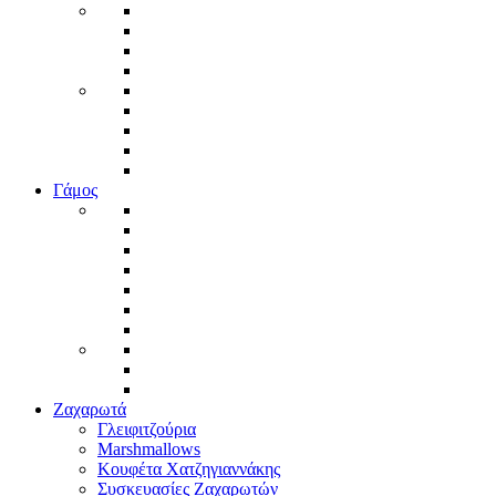
Γάμος
Ζαχαρωτά
Γλειφιτζούρια
Marshmallows
Κουφέτα Χατζηγιαννάκης
Συσκευασίες Ζαχαρωτών