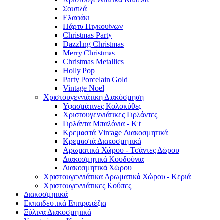
Σουπλά
Ελαφάκι
Πάρτυ Πιγκουίνων
Christmas Party
Dazzling Christmas
Merry Christmas
Christmas Metallics
Holly Pop
Party Porcelain Gold
Vintage Noel
Χριστουγεννιάτικη Διακόσμηση
Υφασμάτινες Κολοκύθες
Χριστουγεννιάτικες Γιρλάντες
Γιρλάντα Μπαλόνια - Kit
Κρεμαστά Vintage Διακοσμητικά
Κρεμαστά Διακοσμητικά
Αρωματικά Χώρου - Τσάντες Δώρου
Διακοσμητικά Κουδούνια
Διακοσμητικά Χώρου
Χριστουγεννιάτικα Αρωματικά Χώρου - Κεριά
Χριστουγεννιάτικες Κούπες
Διακοσμητικά
Εκπαιδευτικά Επιτραπέζια
Ξύλινα Διακοσμητικά