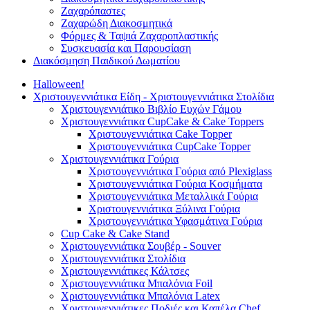
Ζαχαρόπαστες
Ζαχαρώδη Διακοσμητικά
Φόρμες & Ταψιά Ζαχαροπλαστικής
Συσκευασία και Παρουσίαση
Διακόσμηση Παιδικού Δωματίου
Halloween!
Χριστουγεννιάτικα Είδη - Χριστουγεννιάτικα Στολίδια
Χριστουγεννιάτικο Βιβλίο Ευχών Γάμου
Χριστουγεννιάτικα CupCake & Cake Toppers
Χριστουγεννιάτικα Cake Topper
Χριστουγεννιάτικα CupCake Topper
Χριστουγεννιάτικα Γούρια
Χριστουγεννιάτικα Γούρια από Plexiglass
Χριστουγεννιάτικα Γούρια Κοσμήματα
Χριστουγεννιάτικα Μεταλλικά Γούρια
Χριστουγεννιάτικα Ξύλινα Γούρια
Χριστουγεννιάτικα Υφασμάτινα Γούρια
Cup Cake & Cake Stand
Χριστουγεννιάτικα Σουβέρ - Souver
Χριστουγεννιάτικα Στολίδια
Χριστουγεννιάτικες Κάλτσες
Χριστουγεννιάτικα Μπαλόνια Foil
Χριστουγεννιάτικα Μπαλόνια Latex
Χριστουγεννιάτικες Ποδιές και Καπέλα Chef