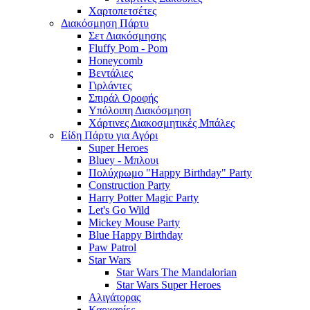
Χαρτοπετσέτες
Διακόσμηση Πάρτυ
Σετ Διακόσμησης
Fluffy Pom - Pom
Honeycomb
Βεντάλιες
Γιρλάντες
Σπιράλ Οροφής
Υπόλοιπη Διακόσμηση
Χάρτινες Διακοσμητικές Μπάλες
Είδη Πάρτυ για Αγόρι
Super Heroes
Bluey - Μπλουι
Πολύχρωμο "Happy Birthday" Party
Construction Party
Harry Potter Magic Party
Let's Go Wild
Mickey Mouse Party
Blue Happy Birthday
Paw Patrol
Star Wars
Star Wars The Mandalorian
Star Wars Super Heroes
Αλιγάτορας
Καρχαρίες