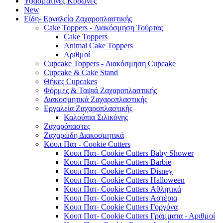
Υφασμάτινες Κορώνες
New
Είδη- Εργαλεία Ζαχαροπλαστικής
Cake Toppers - Διακόσμηση Τούρτας
Cake Toppers
Animal Cake Toppers
Αριθμοί
Cupcake Toppers - Διακόσμηση Cupcake
Cupcake & Cake Stand
Θήκες Cupcakes
Φόρμες & Ταψιά Ζαχαροπλαστικής
Διακοσμητικά Ζαχαροπλαστικής
Εργαλεία Ζαχαροπλαστικής
Καλούπια Σιλικόνης
Ζαχαρόπαστες
Ζαχαρώδη Διακοσμητικά
Κουπ Πατ - Cookie Cutters
Κουπ Πατ- Cookie Cutters Baby Shower
Κουπ Πατ- Cookie Cutters Barbie
Κουπ Πατ- Cookie Cutters Disney
Κουπ Πατ- Cookie Cutters Halloween
Κουπ Πατ- Cookie Cutters Αθλητικά
Κουπ Πατ- Cookie Cutters Αστέρια
Κουπ Πατ- Cookie Cutters Γοργόνα
Κουπ Πατ- Cookie Cutters Γράμματα - Αριθμοί