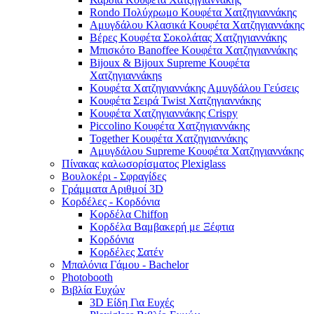
Rondo Πολύχρωμο Κουφέτα Χατζηγιαννάκης
Αμυγδάλου Κλασικά Κουφέτα Χατζηγιαννάκης
Βέρες Κουφέτα Σοκολάτας Χατζηγιαννάκης
Μπισκότο Banoffee Κουφέτα Χατζηγιαννάκης
Bijoux & Bijoux Supreme Κουφέτα
Χατζηγιαννάκηs
Κουφέτα Χατζηγιαννάκης Αμυγδάλου Γεύσεις
Κουφέτα Σειρά Twist Χατζηγιαννάκης
Κουφέτα Χατζηγιαννάκης Crispy
Piccolino Κουφέτα Χατζηγιαννάκης
Together Κουφέτα Χατζηγιαννάκης
Αμυγδάλου Supreme Κουφέτα Χατζηγιαννάκης
Πίνακας καλωσορίσματος Plexiglass
Βουλοκέρι - Σφραγίδες
Γράμματα Αριθμοί 3D
Κορδέλες - Κορδόνια
Κορδέλα Chiffon
Κορδέλα Βαμβακερή με Ξέφτια
Κορδόνια
Κορδέλες Σατέν
Μπαλόνια Γάμου - Bachelor
Photobooth
Βιβλία Ευχών
3D Είδη Για Ευχές