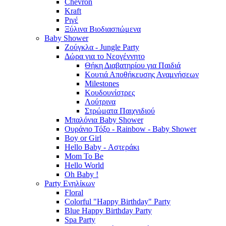
Chevron
Kraft
Ριγέ
Ξύλινα Βιοδιασπώμενα
Baby Shower
Ζούγκλα - Jungle Party
Δώρα για το Νεογέννητο
Θήκη Διαβατηρίου για Παιδιά
Κουτιά Αποθήκευσης Αναμνήσεων
Milestones
Κουδουνίστρες
Λούτρινα
Στρώματα Παιχνιδιού
Μπαλόνια Baby Shower
Ουράνιο Τόξο - Rainbow - Baby Shower
Boy or Girl
Hello Baby - Αστεράκι
Mom To Be
Hello World
Oh Baby !
Party Ενηλίκων
Floral
Colorful "Happy Birthday" Party
Blue Happy Birthday Party
Spa Party