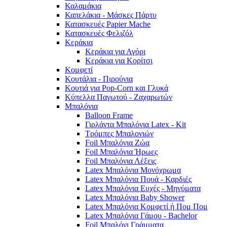
Καλαμάκια
Καπελάκια - Μάσκες Πάρτυ
Κατασκευές Papier Mache
Κατασκευές Φελιζόλ
Κεράκια
Κεράκια για Αγόρι
Κεράκια για Κορίτσι
Κομφετί
Κουτάλια - Πιρούνια
Κουτιά για Pop-Corn και Γλυκά
Κύπελλα Παγωτού - Ζαχαρωτών
Μπαλόνια
Balloon Frame
Γιρλάντα Μπαλόνια Latex - Kit
Τρόμπες Μπαλονιών
Foil Μπαλόνια Ζώα
Foil Μπαλόνια Ήρωες
Foil Μπαλόνια Λέξεις
Latex Μπαλόνια Μονόχρωμα
Latex Μπαλόνια Πουά - Καρδιές
Latex Μπαλόνια Ευχές - Μηνύματα
Latex Μπαλόνια Baby Shower
Latex Μπαλόνια Κομφετί ή Πομ Πομ
Latex Μπαλόνια Γάμου - Bachelor
Foil Μπαλόνι Γράμματα