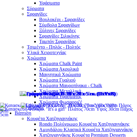
Υφάσματα
Σύρματα
Σφραγίδες
Βουλοκέρι - Σφραγίδες
Σύμβολα Σφραγίδων
Ξύλινες Σφραγίδες
Σφραγίδες Σιλικόνης
Ταμπόν Σφραγίδας
Τσιμέντο - Πηλός - Πολτός
Υλικά Χειροτεχνίας
Χρώματα
Χρώματα Chalk Paint
Χρώματα Ακρυλικά
Μαγνητικά Χρώματα
Χρώματα Γυαλιού
Χρώματα Μαυροπίνακα - Chalk
Χρώματα Μεταλλικά
Χρώματα Υφάσματος
Χρώματα Φωσφοριζέ
Ψηφίδες
Βάπτιση
Κουφέτα Χατζηγιαννάκης
Rondo Πολύχρωμο Κουφέτα Χατζηγιαννάκης
Αμυγδάλου Κλασικά Κουφέτα Χατζηγιαννάκης
Χατζηγιαννάκης Κουφέτα Premium Desserts