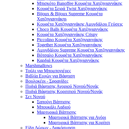
Μπισκότο Banoffee Κουφέτα Χατζηγιαννάκης
Κουφέτα Σειρά Twist Χατζηγιαννάκης
Bijoux & Bijoux Supreme Κουφέτα
Χατζηγιαννάκηs
Κουφέτα Χατζηγιαννάκης Αμυγδάλου Γεύσεις
Choco Balls Κουφέτα Χατζηγιαννάκης
Κουφέτα Χατζηγιαννάκης Crispy
Piccolino Κουφέτα Χατζηγιαννάκης
Together Κουφέτα Χατζηγιαννάκης
Αμυγδάλου Supreme Κουφέτα Χατζηγιαννάκης
Βότσαλο Κουφέτα Χατζηγιαννάκης
Καρδιά Κουφέτα Χατζηγιαννάκης
Marshmallows
Τούλι για Μπομπονιέρες
Βιβλία Ευχών για Βάφτιση
Βουλοκέρι - Σφραγίδες
Ποδιά Βάφτισης Αγοριού Νονού/Νονάς
Ποδιά Βάφτισης Κοριτσιού Νονού/Νονάς
Σετ Νονού
Σαπούνι Βάπτισης
Μπουκάλι Λαδιού
Μαρτυρικά Βάπτισης
Μαρτυρικά Βάπτισης για Αγόρι
Μαρτυρικά Βάπτισης για Κορίτσι
Είδη Δώρων - Διακόσμηση