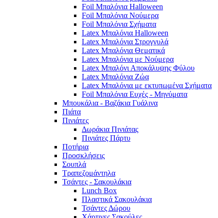
Foil Μπαλόνια Halloween
Foil Μπαλόνια Νούμερα
Foil Μπαλόνια Σχήματα
Latex Μπαλόνια Halloween
Latex Μπαλόνια Στρογγυλά
Latex Μπαλόνια Θεματικά
Latex Μπαλόνια με Νούμερα
Latex Μπαλόνι Αποκάλυψης Φύλου
Latex Μπαλόνια Ζώα
Latex Μπαλόνια με εκτυπωμένα Σχήματα
Foil Μπαλόνια Ευχές - Μηνύματα
Μπουκάλια - Βαζάκια Γυάλινα
Πιάτα
Πινιάτες
Δωράκια Πινιάτας
Πινιάτες Πάρτυ
Ποτήρια
Προσκλήσεις
Σουπλά
Τραπεζομάντηλα
Τσάντες - Σακουλάκια
Lunch Box
Πλαστικά Σακουλάκια
Τσάντες Δώρου
Χάρτινες Σακούλες