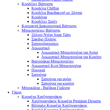
Κορδέλες Βάπτισης
Κορδέλα Chiffon
Κορδέλα Βαμβακερή με Ξέφτια
Κορδόνια
Κορδέλες Σατέν
Κρεμαστά Διακοσμητικά Βάπτισης
Μπομπονιέρες Βάπτισης
Ξύλινο Ντέφι Soap Tales
Σακίδιο Πλάτης
Σαπουνόφουσκες
Αρωματικό
Αρωματικό Μπομπονιέρα για Αγόρι
Αρωματικό Μπομπονιέρα για Κορίτσι
Βαλιτσάκια Μπομπονιέρες
Αρωματικό Κερί Μπομπονιέρα
Πουγκιά
Σαπούνια
Σαπούνια για αγόρι
Σαπούνια για κορίτσι
Μπουκάλια - Βαζάκια Γυάλινα
Γάμος
Κουφέτα Χατζηγιαννάκης
Χατζηγιαννάκης Κουφέτα Premium Desserts
Βότσαλο Κουφέτα Χατζηγιαννάκης
Καρδιά Κουφέτα Χατζηγιαννάκης