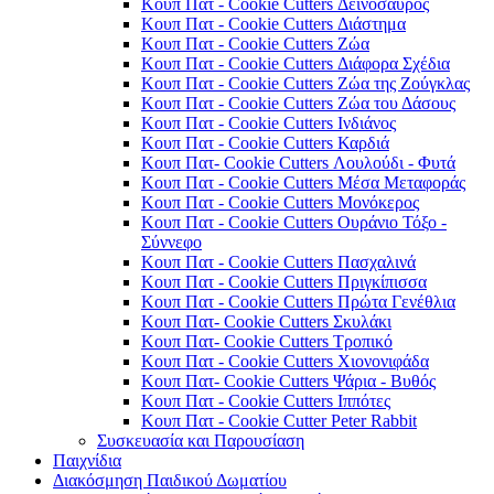
Κουπ Πατ - Cookie Cutters Δεινόσαυρος
Κουπ Πατ - Cookie Cutters Διάστημα
Κουπ Πατ - Cookie Cutters Ζώα
Κουπ Πατ - Cookie Cutters Διάφορα Σχέδια
Κουπ Πατ - Cookie Cutters Ζώα της Ζούγκλας
Κουπ Πατ - Cookie Cutters Ζώα του Δάσους
Κουπ Πατ - Cookie Cutters Ινδιάνος
Κουπ Πατ - Cookie Cutters Καρδιά
Κουπ Πατ- Cookie Cutters Λουλούδι - Φυτά
Κουπ Πατ - Cookie Cutters Μέσα Μεταφοράς
Κουπ Πατ - Cookie Cutters Μονόκερος
Κουπ Πατ - Cookie Cutters Ουράνιο Τόξο -
Σύννεφο
Κουπ Πατ - Cookie Cutters Πασχαλινά
Κουπ Πατ - Cookie Cutters Πριγκίπισσα
Κουπ Πατ - Cookie Cutters Πρώτα Γενέθλια
Κουπ Πατ- Cookie Cutters Σκυλάκι
Κουπ Πατ- Cookie Cutters Τροπικό
Κουπ Πατ - Cookie Cutters Χιονονιφάδα
Κουπ Πατ- Cookie Cutters Ψάρια - Βυθός
Κουπ Πατ - Cookie Cutters Ιππότες
Κουπ Πατ - Cookie Cutter Peter Rabbit
Συσκευασία και Παρουσίαση
Παιχνίδια
Διακόσμηση Παιδικού Δωματίου