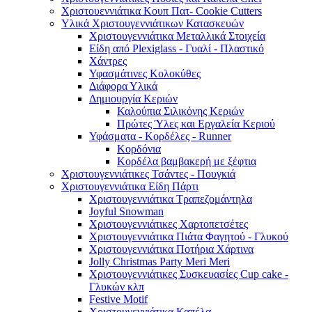
Χριστουεννιάτικα Κουπ Πατ- Cookie Cutters
Υλικά Χριστουγεννιάτικων Κατασκευών
Χριστουγεννιάτικα Μεταλλικά Στοιχεία
Είδη από Plexiglass - Γυαλί - Πλαστικό
Χάντρες
Υφασμάτινες Κολοκύθες
Διάφορα Υλικά
Δημιουργία Κεριών
Καλούπια Σιλικόνης Κεριών
Πρώτες Ύλες και Εργαλεία Κεριού
Υφάσματα - Κορδέλες - Runner
Κορδόνια
Κορδέλα βαμβακερή με ξέφτια
Χριστουγεννιάτικες Τσάντες - Πουγκιά
Χριστουγεννιάτικα Είδη Πάρτι
Χριστουγεννιάτικα Τραπεζομάντηλα
Joyful Snowman
Χριστουγεννιάτικες Χαρτοπετσέτες
Χριστουγεννιάτικα Πιάτα Φαγητού - Γλυκού
Χριστουγεννιάτικα Ποτήρια Χάρτινα
Jolly Christmas Party Meri Meri
Χριστουγεννιάτικες Συσκευασίες Cup cake -
Γλυκών κλπ
Festive Motif
Χριστουγεννιάτικα Καπέλα