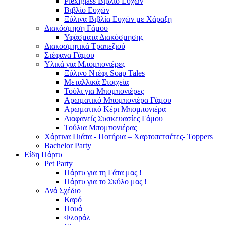
Plexiglass Βιβλίο Ευχών
Βιβλίο Ευχών
Ξύλινα Βιβλία Ευχών με Χάραξη
Διακόσμηση Γάμου
Υφάσματα Διακόσμησης
Διακοσμητικά Τραπεζιού
Στέφανα Γάμου
Υλικά για Μπομπονιέρες
Ξύλινο Ντέφι Soap Tales
Μεταλλικά Στοιχεία
Τούλι για Μπομπονιέρες
Αρωματικό Μπομπονιέρα Γάμου
Αρωματικό Κέρι Μπομπονιέρα
Διαφανείς Συσκευασίες Γάμου
Τούλια Μπομπονιέρας
Χάρτινα Πιάτα - Ποτήρια – Χαρτοπετσέτες- Toppers
Bachelor Party
Είδη Πάρτυ
Pet Party
Πάρτυ για τη Γάτα μας !
Πάρτυ για το Σκύλο μας !
Ανά Σχέδιο
Καρό
Πουά
Φλοράλ