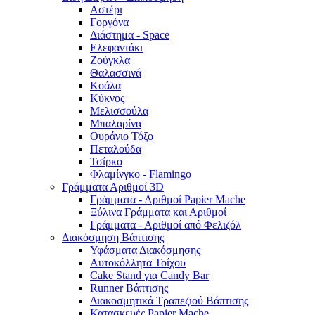
Αστέρι
Γοργόνα
Διάστημα - Space
Ελεφαντάκι
Ζούγκλα
Θαλασσινά
Κοάλα
Κύκνος
Μελισσούλα
Μπαλαρίνα
Ουράνιο Τόξο
Πεταλούδα
Τσίρκο
Φλαμίνγκο - Flamingo
Γράμματα Αριθμοί 3D
Γράμματα - Αριθμοί Papier Mache
Ξύλινα Γράμματα και Αριθμοί
Γράμματα - Αριθμοί από Φελιζόλ
Διακόσμηση Βάπτισης
Υφάσματα Διακόσμησης
Αυτοκόλλητα Τοίχου
Cake Stand για Candy Bar
Runner Βάπτισης
Διακοσμητικά Τραπεζιού Βάπτισης
Κατασκευές Papier Mache