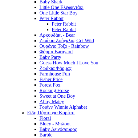
Baby Shark
Little One Ελεφαντάκι
One Little Star Boy
Peter Rabbit
Peter Rabbit
Peter Rabbit
Αρκουδάκι - Bear
Ζωάκια Ζούγκλας Get Wild
Ουράνιο Τοξο - Rainbow
Φάρμα Barnyard
Baby Party
Guess How Much I Love You
Ζωάκια Φάρμας
Farmhouse Fun
Fisher Price
Forest Fox
Rocking Horse
Sweet at One Boy
Ahoy Matey
Γουΐνι/ Winnie Alphabet
Είδη Πάρτυ για Κορίτσι
Floral
Bluey - Μπλουι
Baby Δεινόσαυρος
Barbie