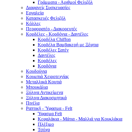
Γράμματα - Αριθμοί Φελιζόλ
Διαφανείς Συσκευασίες
Εργαλεία
Κατασκευές Φελιζόλ
Κόλλες
Περφορατέρ - Διακορευτές
Κορδέλες - Κορδόνια - Δαντέλες
Κορδέλα Chiffon
Κορδέλα Βαμβακερή με Ξέφτια
Κορδέλες Σατέν
Δαντέλες
Κορδέλες
Κορδόνια
Κουδούνια
Κουμπιά Χειροτεχνίας
Μεταλλικά Κουτιά
Μπουκάλια
Ξύλινα Αντικείμενα
Ξύλινα Διακοσμητικά
Πινέλα
Ραπτική - 'Υφασμα - Felt
Ύφασμα Felt
Κεφαλάκια - Μάτια - Μαλλιά για Κουκλάκια
Πλέξιμο
Τσόχα