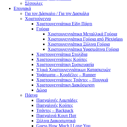
Σέσουλες
Εποχιακά
Για τον Δάσκαλο / Για την Δασκάλα
Χριστούγεννα
Χριστουγεννιάτικα Είδη Πάρτι
Γούρια
Χριστουγεννιάτικα Μεταλλικά Γούρια
Χριστουγεννιάτικα Γούρια από Plexiglass
Χριστουγεννιάτικα Ξύλινα Γούρια
Χριστουγεννιάτικα Υφασμάτινα Γούρια
Χριστουγεννιάτικα Στολίδια
Χριστουγεννιάτικες Κούπες
Χριστουγεννιάτικη Συσκευασία
Υλικά Χριστουγεννιάτικων Κατασκευών
Υφάσματα – Κορδέλες – Runner
Χριστουγεννιάτικες Τσάντες – Πουγκιά
Χριστουγεννιάτικη Διακόσμηση
Δώρα
Πάσχα
Πασχαλινές Λαμπάδες
Πασχαλινές Κούπες
Τσάντες – Backpack
Πασχαλινά Κουπ Πατ
Ξύλινα Διακοσμητικά
Guess How Much I Love You