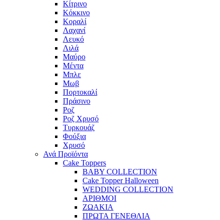
Κίτρινο
Κόκκινο
Κοραλί
Λαχανί
Λευκό
Λιλά
Μαύρο
Μέντα
Μπλε
Μωβ
Πορτοκαλί
Πράσινο
Ροζ
Ροζ Χρυσό
Τυρκουάζ
Φούξια
Χρυσό
Ανά Προϊόντα
Cake Toppers
BABY COLLECTION
Cake Topper Halloween
WEDDING COLLECTION
ΑΡΙΘΜΟΙ
ΖΩΑΚΙΑ
ΠΡΩΤΑ ΓΕΝΕΘΛΙΑ